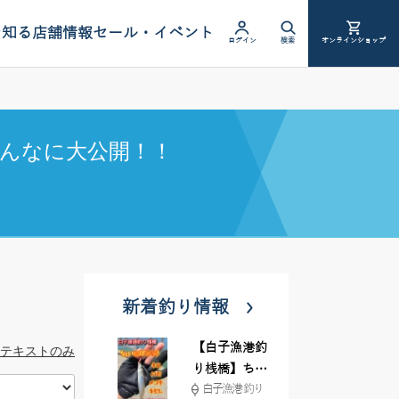
を知る
店舗情報
セール・イベント
ログイン
検索
オンラインショップ
んなに大公開！！
新着釣り情報
【白子漁港釣
テキストのみ
り桟橋】ちょ
白子漁港 釣り
い投げ釣りが