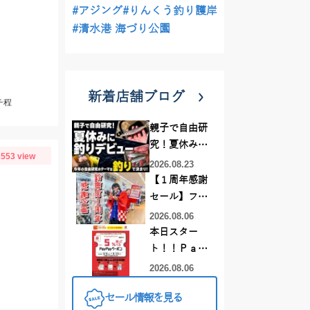
#アジング
#りんくう釣り護岸
#清水港 海づり公園
新着店舗ブログ
チ程
親子で自由研
究！夏休みに
553 view
釣りデビュー
2026.08.23
【１周年感謝
セール】フレ
スポ鈴鹿店！
2026.08.06
オススメ竿 リ
本日スター
ールをご紹介
ト！！Ｐａｙ
❤買うなら今
Ｐａｙクーポ
2026.08.06
がお得です！
ンでお得にお
セール情報を見る
買い物しちゃ