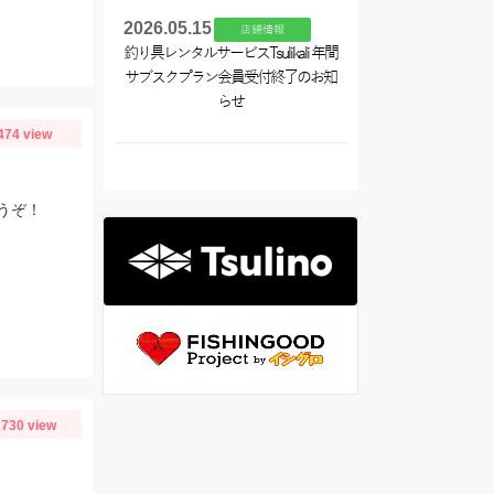
2026.05.15
店舗情報
釣り具レンタルサービスTsulikali 年間
サブスクプラン会員受付終了のお知
らせ
474 view
うぞ！
730 view