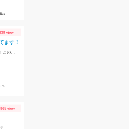
8㎝
839 view
てます！
季節は初夏めいてきてバスもアフターのパターンで釣れるようになってきました！この時期の鉄板はエビパターン！ヤマセンコ―や沈み蟲、MPSのノーシンカーが効果バツグンですよ！
ｃｍ
965 view
行