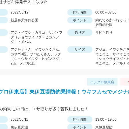
はサビキ爆発デス！らぶ☆
日
2022/05/12
釣行時間
00:00～07:00
新居弁天海釣公園
ポイント
釣れてる所へ行くっ！
居海釣公園
アジ・イワシ・カサゴ・サバ・フ
釣り方
サビキ釣り
グ（ショウサイフグ・ヒガンフ
グ）・メバル
アジたくさん、イワシたくさん、
サイズ
アジ豆、イワシそこ
カサゴ3匹、サバたくさん、フグ
そこそこ、サバそこ
（ショウサイフグ・ヒガンフグ）
（ショウサイフグ・
2匹、メバル1匹
そこそこ、メバルナ
イシグロ伊東店
グロ伊東店】東伊豆堤防釣果情報！ウキフカセでメジナ
の釣果 この日は、エサ取りが多く苦戦しました！
日
2022/05/11
釣行時間
13:00～19:00
東伊豆周辺
ポイント
東伊豆堤防