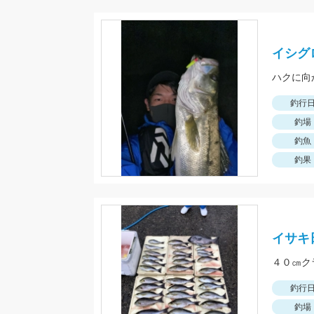
イシグ
ハクに向
釣行
釣場
釣魚
釣果
イサキ
４０㎝ク
釣行
釣場