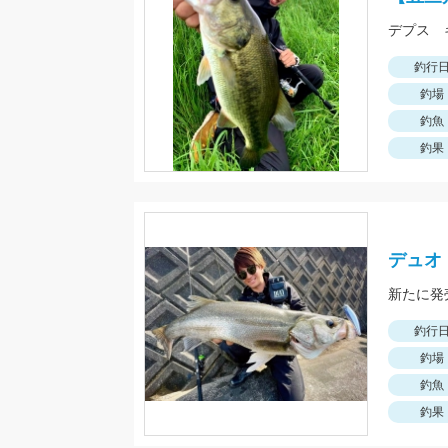
デプス 
釣行
釣場
釣魚
釣果
デュオ・
新たに発
釣行
釣場
釣魚
釣果