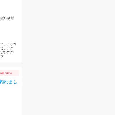
浜名湖 新
そこ、カサゴ
そこ、フグ
ヒガンフグ）
イス
541 view
釣れまし