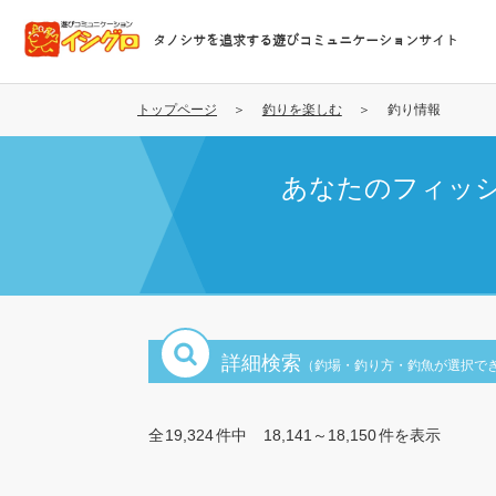
メ
イ
タノシサを追求する遊びコミュニケーションサイト
ン
コ
ン
トップページ
釣りを楽しむ
釣り情報
テ
ン
あなたのフィッ
ツ
に
移
動
詳細検索
（釣場・釣り方・釣魚が選択で
全
19,324
件中
18,141～18,150
件を表示