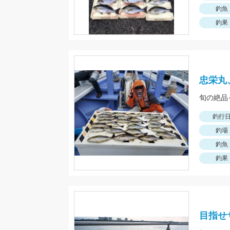
釣魚
釣果
忠栄丸
旬の絶品
釣行
釣場
釣魚
釣果
目指せサ