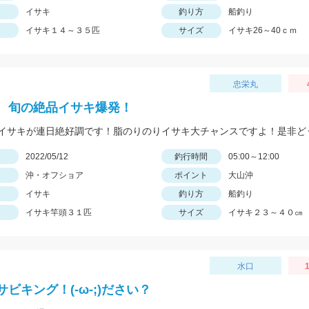
イサキ
釣り方
船釣り
イサキ１４～３５匹
サイズ
イサキ26～40ｃｍ
忠栄丸
、旬の絶品イサキ爆発！
イサキが連日絶好調です！脂のりのりイサキ大チャンスですよ！是非ど
日
2022/05/12
釣行時間
05:00～12:00
沖・オフショア
ポイント
大山沖
イサキ
釣り方
船釣り
イサキ竿頭３１匹
サイズ
イサキ２３～４０㎝
水口
1
ビキング！(-ω-;)ださい？