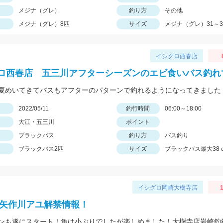
メジナ（グレ）
釣り方
その他
メジナ（グレ）8匹
サイズ
メジナ（グレ）31～3
イシグロ西春店
ロ西春店 五三川アフターシーズンのエビ食いバス釣れ
日
2022/05/11
釣行時間
06:00～18:00
大江・五三川
ポイント
ブラックバス
釣り方
バス釣り
ブラックバス2匹
サイズ
ブラックバス最大38
イシグロ岡崎大樹寺店
1
2年矢作川アユ解禁情報！
ンも遂にスタート！魚は小ぶりでしたが楽しめました！大樹寺店岩崎釣