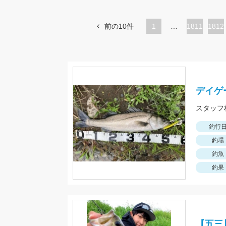
前の10件
1
…
ペ
1811
ペ
1812
ー
ー
ジ
ジ
デイゲ
釣行
釣場
釣魚
釣果
【五三