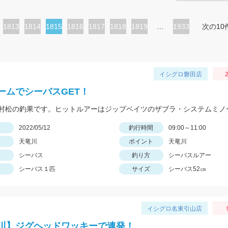
ペ
1813
ペ
1814
カ
1815
ペ
1816
ペ
1817
ペ
1818
ペ
1819
…
1933
次の10
ー
ー
レ
ー
ー
ー
ー
ジ
ジ
ン
ジ
ジ
ジ
ジ
ト
イシグロ磐田店
2
ペ
ームでシーバスGET！
ー
ジ
日
2022/05/12
釣行時間
09:00～11:00
天竜川
ポイント
天竜川
シーバス
釣り方
シーバスルアー
シーバス１匹
サイズ
シーバス52㎝
イシグロ名東引山店
川】ジグヘッドワッキーで連発！