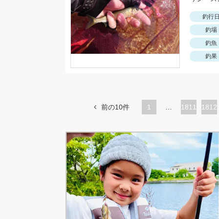
釣行
釣場
釣魚
釣果
前の10件
1
…
ペ
1811
ペ
1812
ー
ー
ジ
ジ