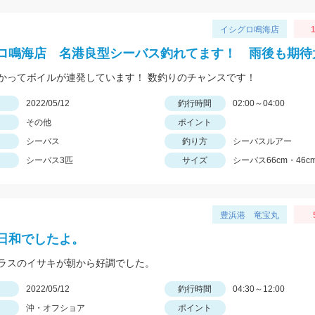
イシグロ鳴海店
1
ロ鳴海店 名港良型シーバス釣れてます！ 雨後も期待
かってボイルが連発しています！ 数釣りのチャンスです！
日
2022/05/12
釣行時間
02:00～04:00
その他
ポイント
シーバス
釣り方
シーバスルアー
シーバス3匹
サイズ
シーバス66cm・46cm
豊浜港 竜宝丸
日和でしたよ。
ラスのイサキが朝から好調でした。
日
2022/05/12
釣行時間
04:30～12:00
沖・オフショア
ポイント