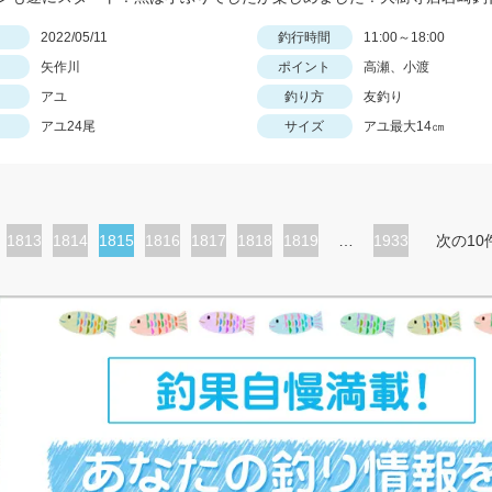
日
2022/05/11
釣行時間
11:00～18:00
矢作川
ポイント
高瀬、小渡
アユ
釣り方
友釣り
アユ24尾
サイズ
アユ最大14㎝
ペ
1813
ペ
1814
カ
1815
ペ
1816
ペ
1817
ペ
1818
ペ
1819
…
1933
次の10
ー
ー
レ
ー
ー
ー
ー
ジ
ジ
ン
ジ
ジ
ジ
ジ
ト
ペ
ー
ジ