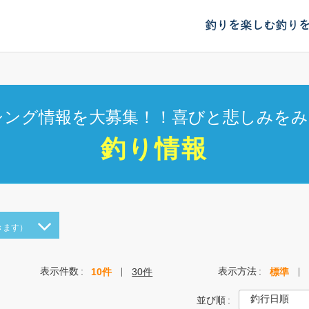
釣りを楽しむ
釣り
シング情報を大募集！！喜びと悲しみをみ
釣り情報
きます）
表示件数
表示方法
10件
30件
標準
並び順