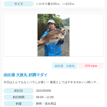
サイズ
シロギス最大20㎝、ハゼ12㎝
由比港 大政丸
579 view
由比港 大政丸 好調マダイ
今日はとんでもなくバラしが多い！ 船長としてはヤキモキw いっ時ハマった流しでバタバタタイム バラし20回以上！
釣行日
2022/05/09
釣行時間
06:00～11:00
釣場
静岡・清水周辺