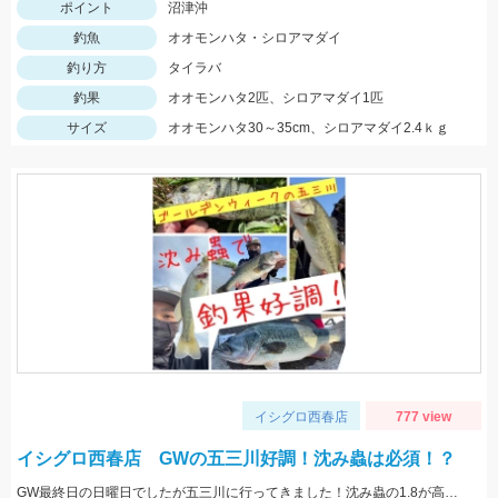
ポイント
沼津沖
釣魚
オオモンハタ・シロアマダイ
釣り方
タイラバ
釣果
オオモンハタ2匹、シロアマダイ1匹
サイズ
オオモンハタ30～35cm、シロアマダイ2.4ｋｇ
イシグロ西春店
777 view
イシグロ西春店 GWの五三川好調！沈み蟲は必須！？
GW最終日の日曜日でしたが五三川に行ってきました！沈み蟲の1.8が高反応でした！沈み蟲1.8のズル引きで釣果を出せてオフセットフックなので根掛かりも少なくてオススメですよ！