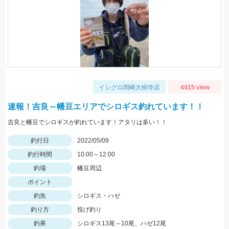
イシグロ岡崎大樹寺店
4415 view
速報！吉良～幡豆エリアでシロギス釣れています！！
吉良と幡豆でシロギスが釣れています！アタリは多い！！
釣行日
2022/05/09
釣行時間
10:00～12:00
釣場
幡豆周辺
ポイント
釣魚
シロギス・ハゼ
釣り方
投げ釣り
釣果
シロギス13尾～10尾、ハゼ12尾