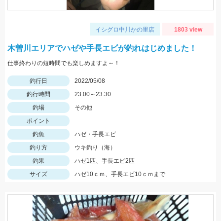
イシグロ中川かの里店
1803 view
木曽川エリアでハゼや手長エビが釣れはじめました！
仕事終わりの短時間でも楽しめますよ～！
釣行日
2022/05/08
釣行時間
23:00～23:30
釣場
その他
ポイント
釣魚
ハゼ・手長エビ
釣り方
ウキ釣り（海）
釣果
ハゼ1匹、手長エビ2匹
サイズ
ハゼ10ｃｍ、手長エビ10ｃｍまで