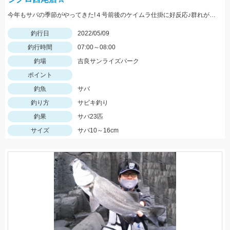
今年もサバの季節がやってきた!４号前後のケイムラ仕掛に好反応♪群れが小さい時はしっかりエサを撒こう!
釣行日
2022/05/09
釣行時間
07:00～08:00
釣場
吉良サンライズパーク
ポイント
釣魚
サバ
釣り方
サビキ釣り
釣果
サバ23匹
サイズ
サバ10～16cm