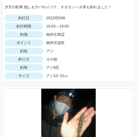
夕方の釣果 他にもサバやメジナ、オオモンハタ等も釣れました！
釣行日
2022/05/08
釣行時間
16:00～19:00
釣場
南伊豆周辺
ポイント
南伊豆堤防
釣魚
アジ
釣り方
その他
釣果
アジ6匹
サイズ
アジ10~22㎝