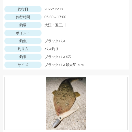
釣行日
2022/05/08
釣行時間
05:30～17:00
釣場
大江・五三川
ポイント
釣魚
ブラックバス
釣り方
バス釣り
釣果
ブラックバス4匹
サイズ
ブラックバス最大51ｃｍ