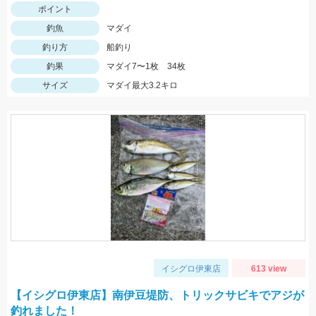
ポイント
釣魚
マダイ
釣り方
船釣り
釣果
マダイ7〜1枚 34枚
サイズ
マダイ最大3.2キロ
イシグロ伊東店
613 view
【イシグロ伊東店】南伊豆堤防、トリックサビキでアジが
釣れました！