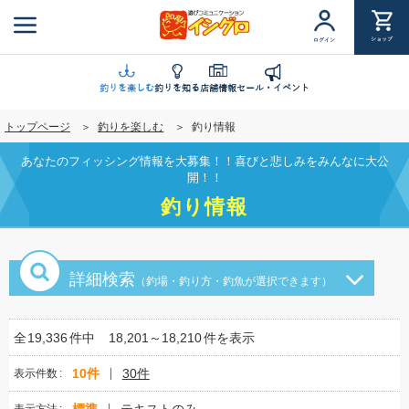
メ
イ
ショップ
ログイン
ン
コ
ン
釣りを楽しむ
釣りを知る
店舗情報
セール・イベント
テ
トップページ
釣りを楽しむ
釣り情報
ン
ツ
あなたのフィッシング情報を大募集！！喜びと悲しみをみんなに大公
に
開！！
移
釣り情報
動
詳細検索
（釣場・釣り方・釣魚が選択できます）
全
19,336
件中
18,201～18,210
件を表示
10件
30件
表示件数