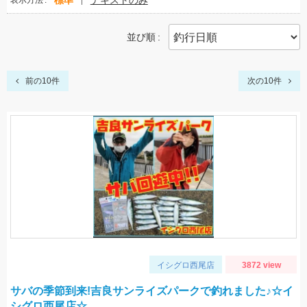
標準
テキストのみ
表示方法
並び順
前の10件
次の10件
イシグロ西尾店
3872 view
サバの季節到来!吉良サンライズパークで釣れました♪☆イ
シグロ西尾店☆