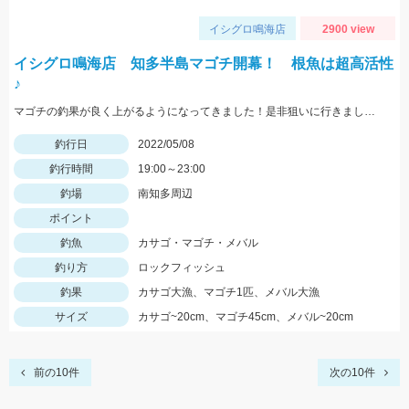
イシグロ鳴海店
2900 view
イシグロ鳴海店 知多半島マゴチ開幕！ 根魚は超高活性
♪
マゴチの釣果が良く上がるようになってきました！是非狙いに行きましょう♪
釣行日
2022/05/08
釣行時間
19:00～23:00
釣場
南知多周辺
ポイント
釣魚
カサゴ・マゴチ・メバル
釣り方
ロックフィッシュ
釣果
カサゴ大漁、マゴチ1匹、メバル大漁
サイズ
カサゴ~20cm、マゴチ45cm、メバル~20cm
前の10件
次の10件