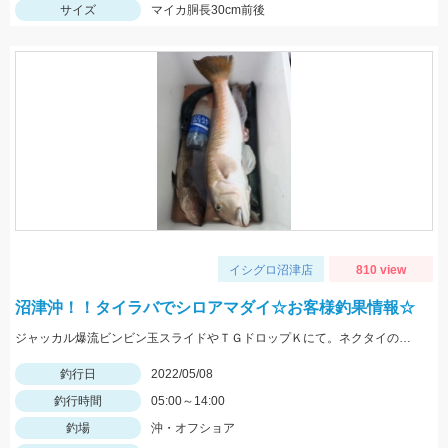
サイズ
マイカ胴長30cm前後
イシグロ沼津店
810 view
沼津沖！！タイラバでシロアマダイ☆お客様釣果情報☆
ジャッカル爆流ビンビン玉スライドやＴＧドロップＫにて。ネクタイのカラーは黒やチャートです！
釣行日
2022/05/08
釣行時間
05:00～14:00
釣場
沖・オフショア