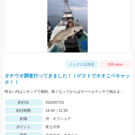
イシグロ沼津店
159 view
タチウオ調査行ってきました！！ゲストでオオニベキャッ
チ！！
明るい内はジギングで挑戦。暗くなってからはサーベルテンヤで挑みました！！ この日は食いが渋いようでポツポツでしたが、F2～F3タチウオは結構な数がいる様子で今後に期待です！！
釣行日
2026/07/31
釣行時間
16:30～22:30
釣場
沖・オフショア
ポイント
富士川沖