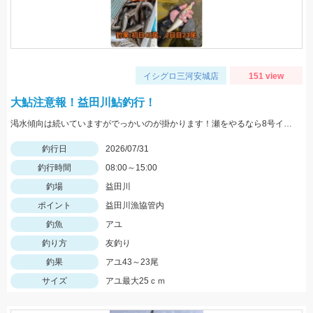
イシグロ三河安城店
151 view
大鮎注意報！益田川鮎釣行！
渇水傾向は続いていますがでっかいのが掛かります！瀬をやるなら8号イカリかヤナギがあった方が良いかもしれません！三河安城店岩﨑釣行
釣行日
2026/07/31
釣行時間
08:00～15:00
釣場
益田川
ポイント
益田川漁協管内
釣魚
アユ
釣り方
友釣り
釣果
アユ43～23尾
サイズ
アユ最大25ｃｍ