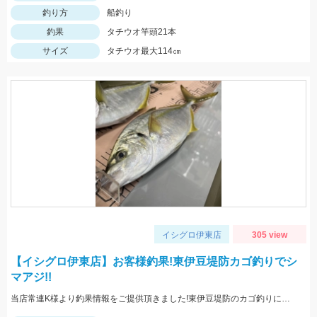
釣り方
船釣り
釣果
タチウオ竿頭21本
サイズ
タチウオ最大114㎝
イシグロ伊東店
305 view
【イシグロ伊東店】お客様釣果!東伊豆堤防カゴ釣りでシ
マアジ!!
当店常連K様より釣果情報をご提供頂きました!東伊豆堤防のカゴ釣りにてシマアジをキャッチ!!おめでとうございます^^