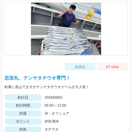
忠栄丸
67 view
忠栄丸、テンヤタチウオ専門！
釣果に差はでますがテンヤタチウオゲームが大人気！
釣行日
2026/08/01
釣行時間
05:00～12:00
釣場
沖・オフショア
ポイント
伊良湖沖
釣魚
タチウオ