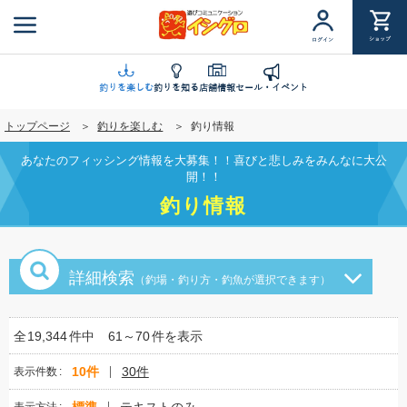
メ
イ
ショップ
ログイン
ン
コ
ン
釣りを楽しむ
釣りを知る
店舗情報
セール・イベント
テ
トップページ
釣りを楽しむ
釣り情報
ン
ツ
あなたのフィッシング情報を大募集！！喜びと悲しみをみんなに大公
に
開！！
移
釣り情報
動
詳細検索
（釣場・釣り方・釣魚が選択できます）
全
19,344
件中
61～70
件を表示
10件
30件
表示件数