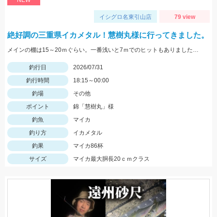
NEW
イシグロ名東引山店
79 view
絶好調の三重県イカメタル！慧樹丸様に行ってきました。
メインの棚は15～20ｍぐらい。一番浅いと7ｍでのヒットもありました。色々なカラーで釣れましたが、ケイムラ系が強かったです。サイズは小型中心の為、アタリが小さいので違和感→即フッキングですよ♪
釣行日
2026/07/31
釣行時間
18:15～00:00
釣場
その他
ポイント
錦「慧樹丸」様
釣魚
マイカ
釣り方
イカメタル
釣果
マイカ86杯
サイズ
マイカ最大胴長20ｃｍクラス