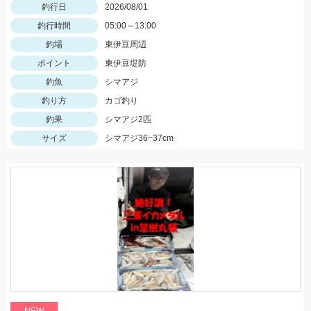
釣行日
2026/08/01
釣行時間
05:00～13:00
釣場
東伊豆周辺
ポイント
東伊豆堤防
釣魚
シマアジ
釣り方
カゴ釣り
釣果
シマアジ2匹
サイズ
シマアジ36~37cm