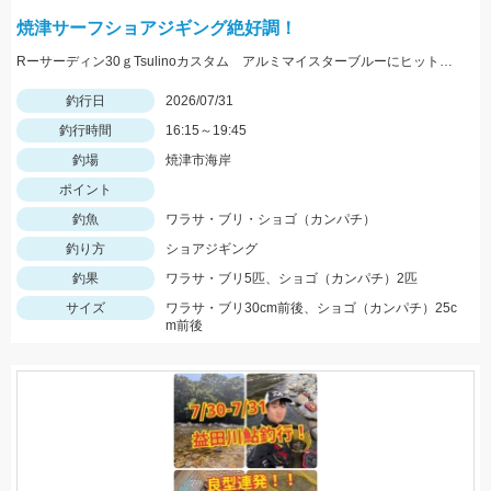
焼津サーフショアジギング絶好調！
Rーサーディン30ｇTsulinoカスタム アルミマイスターブルーにヒット！マズメにはアカキンカラーも有効です！
釣行日
2026/07/31
釣行時間
16:15～19:45
釣場
焼津市海岸
ポイント
釣魚
ワラサ・ブリ・ショゴ（カンパチ）
釣り方
ショアジギング
釣果
ワラサ・ブリ5匹、ショゴ（カンパチ）2匹
サイズ
ワラサ・ブリ30cm前後、ショゴ（カンパチ）25c
m前後