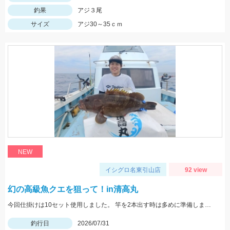
釣果
アジ３尾
サイズ
アジ30～35ｃｍ
NEW
イシグロ名東引山店
92 view
幻の高級魚クエを狙って！in清高丸
今回仕掛けは10セット使用しました。 竿を2本出す時は多めに準備しましょう！
釣行日
2026/07/31