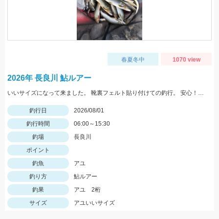
春夏冬中
1070 view
2026年 長良川 鮎ルアー
いいサイズになって来ました。 靴裏フェルト貼り付けての釣行。 安心！店長〜アドバイスありがとうございました！
釣行日
2026/08/01
釣行時間
06:00～15:30
釣場
長良川
ポイント
釣魚
アユ
釣り方
鮎ルアー
釣果
アユ 2桁
サイズ
アユいいサイズ