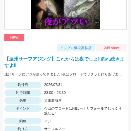
NEW
イシグロ浜松高林店
245 view
【遠州サーフアジング】これからは夜でしょ‼釣れ続きま
すよ‼
遠州サーフにアジが戻ってきました‼夜はフロートでサクッと釣りあげましょう‼
釣行日
2026/07/31
釣行時間
23:00～23:30
釣場
遠州灘海岸
ポイント
今回のフロートはF‼ゆっくりフォールでじっくり
魅せる‼
釣魚
アジ
釣り方
サーフルアー