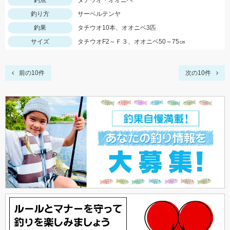
釣魚
タチウオ・オオニベ
釣り方
サーベルテンヤ
釣果
タチウオ10本、オオニベ3匹
サイズ
タチウオF2～Ｆ３、オオニベ50～75㎝
前の10件
次の10件