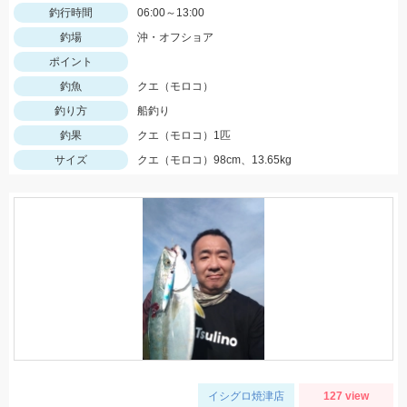
釣行時間
06:00～13:00
釣場
沖・オフショア
ポイント
釣魚
クエ（モロコ）
釣り方
船釣り
釣果
クエ（モロコ）1匹
サイズ
クエ（モロコ）98cm、13.65kg
イシグロ焼津店
127 view