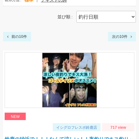
標準
テキストのみ
表示方法
並び順
前の10件
次の10件
NEW
イシグロフレスポ鈴鹿店
717 view