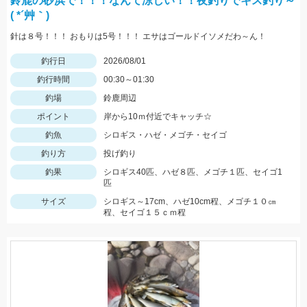
鈴鹿の砂浜で！！！なんて涼しい！！夜釣りでキス釣り～
( *´艸｀)
針は８号！！！ おもりは5号！！！ エサはゴールドイソメだわ～ん！
釣行日
2026/08/01
釣行時間
00:30～01:30
釣場
鈴鹿周辺
ポイント
岸から10ｍ付近でキャッチ☆
釣魚
シロギス・ハゼ・メゴチ・セイゴ
釣り方
投げ釣り
釣果
シロギス40匹、ハゼ８匹、メゴチ１匹、セイゴ1
匹
サイズ
シロギス～17cm、ハゼ10cm程、メゴチ１０㎝
程、セイゴ１５ｃｍ程