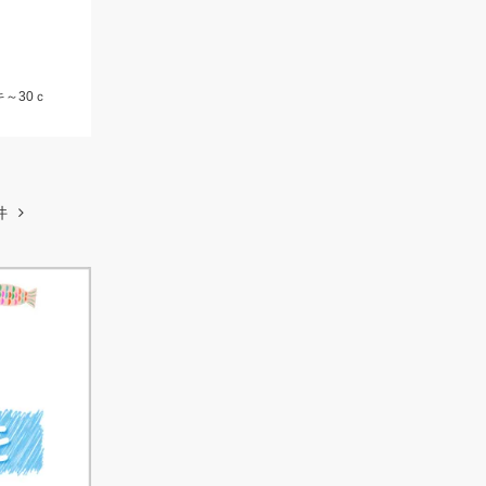
～30ｃ
件