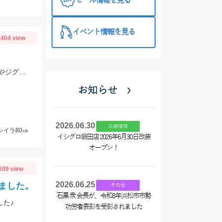
セール情報を見る
イベント情報を見る
404 view
プラネットマリン様の仕立て船で釣行。ロックフィッシュルアー以外にもテンヤやジグ、キャスティングなどその場に応じて色々な釣りが出来ました。
お知らせ
2026.06.30
店舗情報
シイラ80㎝
イシグロ磐田店 2026年6月30日改装
オープン！
609 view
2026.06.25
ました。
その他
石黒 衆 会長が、令和8年浜松市市勢
した♪
功労者表彰を受彰されました