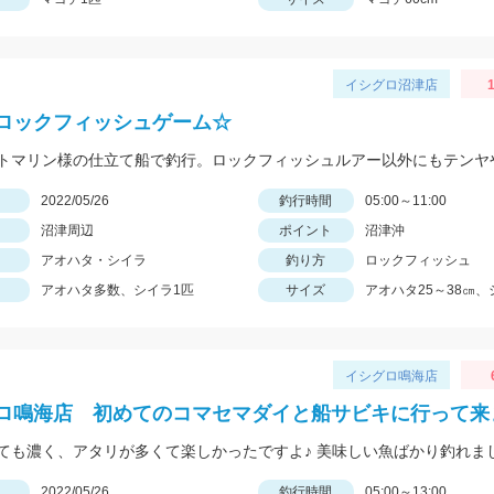
イシグロ沼津店
1
ロックフィッシュゲーム☆
日
2022/05/26
釣行時間
05:00～11:00
沼津周辺
ポイント
沼津沖
アオハタ・シイラ
釣り方
ロックフィッシュ
アオハタ多数、シイラ1匹
サイズ
アオハタ25～38㎝、
イシグロ鳴海店
ロ鳴海店 初めてのコマセマダイと船サビキに行って来
ても濃く、アタリが多くて楽しかったですよ♪ 美味しい魚ばかり釣れま
日
2022/05/26
釣行時間
05:00～13:00