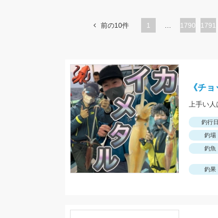
前の10件
1
…
ペ
1790
ペ
1791
ー
ー
ジ
ジ
《チョ
釣行
釣場
釣魚
釣果