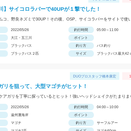
川】サイコロラバーで40UPが１撃でした！
日
2022/05/26
釣行時間
05:00～11:00
大江・五三川
ポイント
ブラックバス
釣り方
バス釣り
ブラックバス２匹
サイズ
ブラックバス最大42
DUOプロスタッフ橋本康宏
1
ガリを狙って、大型マゴチがヒット！
ケアガリを丁寧に探っているとヒット！強いヘッドシェイクがたまりま
日
2022/05/26
釣行時間
04:00～10:00
遠州灘海岸
ポイント
マゴチ
釣り方
サーフルアー
マゴチ1匹
サイズ
マゴチ60cm