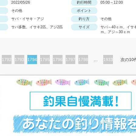
日
2022/05/26
釣行時間
05:00～12:00
その他
ポイント
サバ・イサキ・アジ
釣り方
その他
サバ多数、イサキ2匹、アジ2匹
サイズ
サバ～40ｃｍ、イサキ
ｍ、アジ～30ｃｍ
ペ
1792
ペ
1793
カ
1794
ペ
1795
ペ
1796
ペ
1797
ペ
1798
…
1933
次の10
ー
ー
レ
ー
ー
ー
ー
ジ
ジ
ン
ジ
ジ
ジ
ジ
ト
ペ
ー
ジ