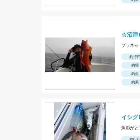
☆沼津
釣行
釣場
釣魚
釣果
イシグ
魚影がと
釣行