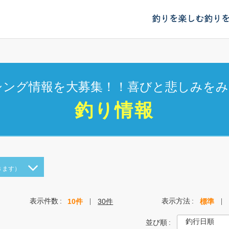
釣りを楽しむ
釣り
シング情報を大募集！！喜びと悲しみをみ
釣り情報
きます）
表示件数
表示方法
10件
30件
標準
並び順