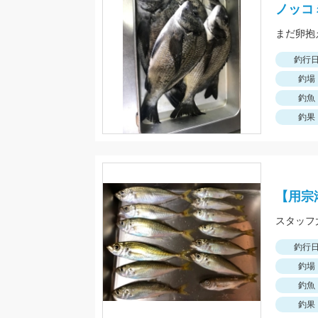
ノッコ
まだ卵抱
釣行
釣場
釣魚
釣果
【用宗
釣行
釣場
釣魚
釣果