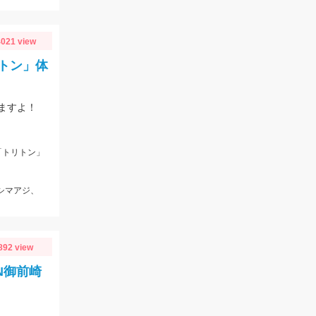
021 view
トン」体
ますよ！
「トリトン」
、シマアジ、
892 view
N御前崎