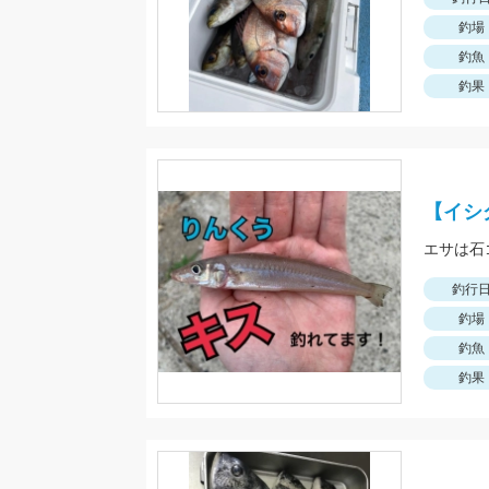
釣場
釣魚
釣果
【イシ
エサは石
釣行
釣場
釣魚
釣果