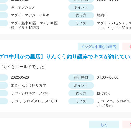
沖・オフショア
ポイント
マダイ・マアジ・イサキ
釣り方
船釣り
マダイ船中18匹、マアジ30匹
サイズ
マダイ～60センチ、
程、イサキ15匹程
ｃｍ、イサキ～25ｃ
イシグロ中川かの里店
1
グロ中川かの里店】りんくう釣り護岸でキスが釣れてい
ゴカイとゴールドでした！
日
2022/05/26
釣行時間
04:00～06:00
常滑りんくう釣り護岸
ポイント
サバ・シロギス・メバル
釣り方
投げ釣り
サバ1、シロギス12、メバル1
サイズ
サバ15cm、シロギス
バル15cm
しん