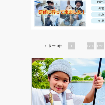
釣行
釣場
釣魚
釣果
前の10件
1
…
ペ
1790
ペ
1791
ー
ー
ジ
ジ