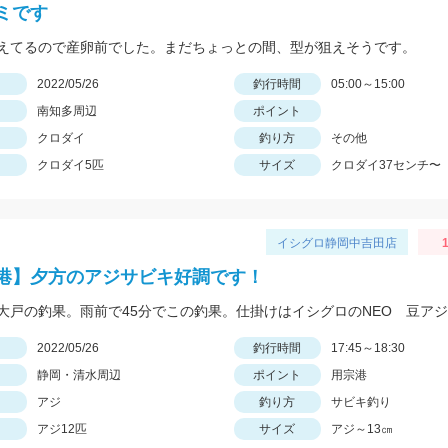
ミです
えてるので産卵前でした。まだちょっとの間、型が狙えそうです。
日
2022/05/26
釣行時間
05:00～15:00
南知多周辺
ポイント
クロダイ
釣り方
その他
クロダイ5匹
サイズ
クロダイ37センチ〜
イシグロ静岡中吉田店
1
港】夕方のアジサビキ好調です！
日
2022/05/26
釣行時間
17:45～18:30
静岡・清水周辺
ポイント
用宗港
アジ
釣り方
サビキ釣り
アジ12匹
サイズ
アジ～13㎝