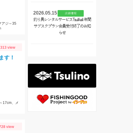
2026.05.15
店舗情報
釣り具レンタルサービスTsulikali 年間
マアジ～35
サブスクプラン会員受付終了のお知
ｍ
らせ
313 view
ます！
～17cm、メ
728 view