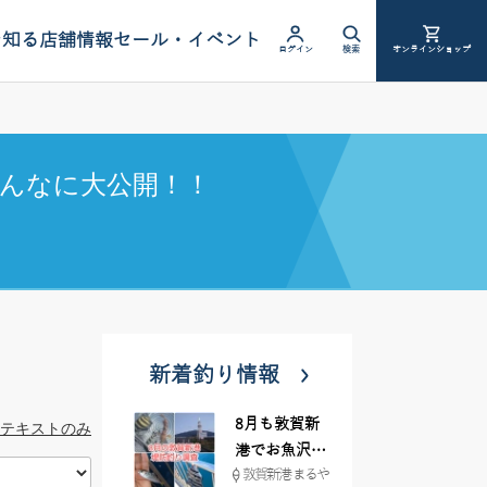
を知る
店舗情報
セール・イベント
ログイン
検索
オンラインショップ
んなに大公開！！
新着釣り情報
8月も敦賀新
テキストのみ
港でお魚沢山
敦賀新港 まるや
♪ イシグロ彦