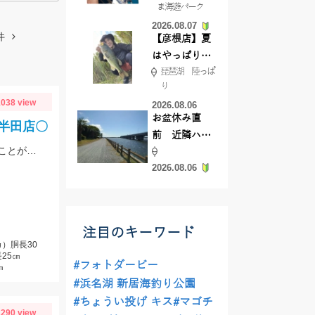
ま海遊パーク
根店
2026.08.07
件
【彦根店】夏
はやっぱりカ
琵琶湖 陸っぱ
バー撃ち
り
【45cmキャ
038 view
2026.08.06
ッチ】
お盆休み直
ロ半田店〇
前 近隣ハゼ
上手い人はオバマリグで連発していましたが、オモリグの方が簡単に数を伸ばすことが出来ました!! オモリグ×スイスイドロッパーが大当たり!!
釣り場調査し
2026.08.06
てきました
注目のキーワード
）胴長30
25㎝
#フォトダービー
㎝
#浜名湖 新居海釣り公園
#ちょうい投げ キス
#マゴチ
290 view