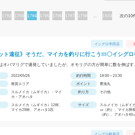
ペ
1792
ペ
1793
カ
1794
ペ
1795
ペ
1796
ペ
1797
ペ
1798
…
1933
次の10
ー
ー
レ
ー
ー
ー
ー
ジ
ジ
ン
ジ
ジ
ジ
ジ
ト
イシグロ半田店
1
ペ
ット遠征》そうだ、マイカを釣りに行こう!!!〇イシグ
ー
ジ
日
2022/05/26
釣行時間
18:00～23:30
敦賀エリア
ポイント
豊漁丸
スルメイカ（ムギイカ）・マイ
釣り方
その他
カ・アオハタ
スルメイカ（ムギイカ）12杯、
サイズ
スルメイカ（ムギイカ
マイカ29杯、アオハタ1匹
㎝（約）、マイカ胴長
（約）、アオハタ40
イシグロ岐阜店
1