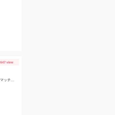
647 view
スタッフ大戸の釣果。雨前で45分でこの釣果。仕掛けはイシグロのNEO 豆アジマッチ２号にて。