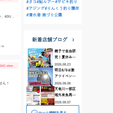
#タコ
#鮎ルアー
#サビキ釣り
#アジング
#りんくう釣り護岸
#清水港 海づり公園
朝はティムコ、野良ネズミで30UP！その後、OSP、サイコラバーをサイトで使い、40UPをGETしました！
新着店舗ブログ
ｃｍ
親子で自由研
究！夏休みに
釣りデビュー
2026.08.23
041 view
明日8/9は激
アツイベント
日！！！～オ
せん！
2026.08.08
ーダー偏光グ
天竜川一部区
ラス受注会～
域外来魚再放
流禁止となり
2026.08.07
ました