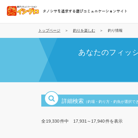
メ
イ
タノシサを追求する遊びコミュニケーションサイト
ン
コ
ン
トップページ
釣りを楽しむ
釣り情報
テ
ン
あなたのフィッ
ツ
に
移
動
詳細検索
（釣場・釣り方・釣魚が選択で
全
19,330
件中
17,931～17,940
件を表示