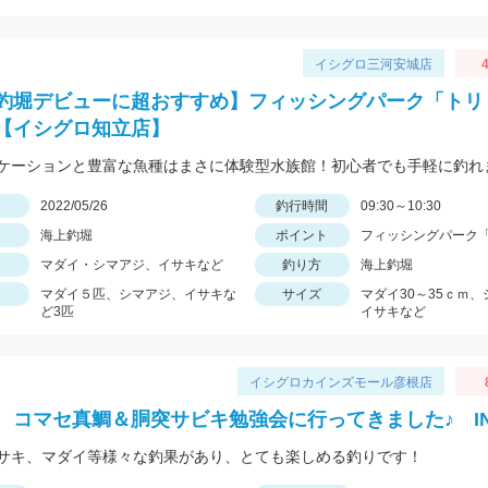
イシグロ三河安城店
4
釣堀デビューに超おすすめ】フィッシングパーク「トリ
【イシグロ知立店】
ケーションと豊富な魚種はまさに体験型水族館！初心者でも手軽に釣れ
日
2022/05/26
釣行時間
09:30～10:30
海上釣堀
ポイント
フィッシングパーク
マダイ・シマアジ、イサキなど
釣り方
海上釣堀
マダイ５匹、シマアジ、イサキな
サイズ
マダイ30～35ｃｍ
ど3匹
イサキなど
イシグロカインズモール彦根店
 コマセ真鯛＆胴突サビキ勉強会に行ってきました♪ I
サキ、マダイ等様々な釣果があり、とても楽しめる釣りです！