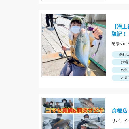
【海上
験記！
絶景のロ
釣行
釣場
釣魚
釣果
彦根店
サバ、イ