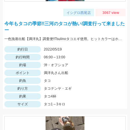
イシグロ西尾店
3067 view
今年もタコの季節!!三河のタコが熱い!調査行って来ました
ー
一色漁港出船【満洋丸】調査便!!Tsulinoタコエギ使用。ヒットカラーはホワイト・レッド
釣行日
2022/05/19
釣行時間
06:00～13:00
釣場
沖・オフショア
ポイント
満洋丸さん出船
釣魚
タコ
釣り方
タコテンヤ・エギ
釣果
タコ4杯
サイズ
タコ1～3キロ