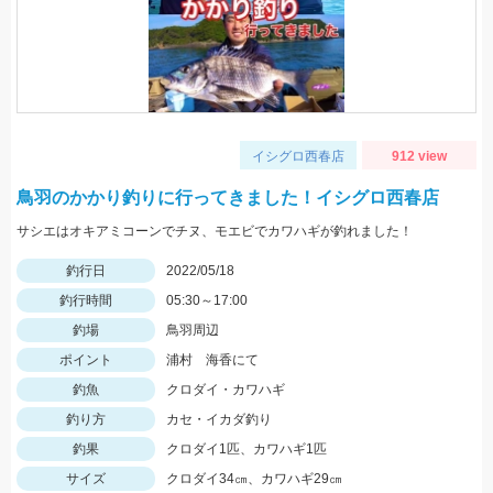
イシグロ西春店
912 view
鳥羽のかかり釣りに行ってきました！イシグロ西春店
サシエはオキアミコーンでチヌ、モエビでカワハギが釣れました！
釣行日
2022/05/18
釣行時間
05:30～17:00
釣場
鳥羽周辺
ポイント
浦村 海香にて
釣魚
クロダイ・カワハギ
釣り方
カセ・イカダ釣り
釣果
クロダイ1匹、カワハギ1匹
サイズ
クロダイ34㎝、カワハギ29㎝