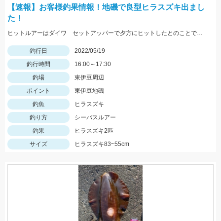
【速報】お客様釣果情報！地磯で良型ヒラスズキ出まし
た！
ヒットルアーはダイワ セットアッパーで夕方にヒットしたとのことです。83ｃｍ5ｋｇのナイスサイズでした！情報提供ありがとうございます！
釣行日
2022/05/19
釣行時間
16:00～17:30
釣場
東伊豆周辺
ポイント
東伊豆地磯
釣魚
ヒラスズキ
釣り方
シーバスルアー
釣果
ヒラスズキ2匹
サイズ
ヒラスズキ83~55cm