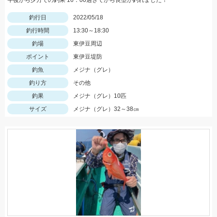
午後から夕方での釣果 16：00過ぎてから良型が釣れました！
釣行日
2022/05/18
釣行時間
13:30～18:30
釣場
東伊豆周辺
ポイント
東伊豆堤防
釣魚
メジナ（グレ）
釣り方
その他
釣果
メジナ（グレ）10匹
サイズ
メジナ（グレ）32～38㎝