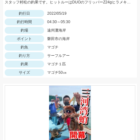
スタッフ村松の釣果です。ヒットルーはDUOのフリッパーZ24gヒラメキャンディ！
釣行日
2022/05/19
釣行時間
04:30～05:30
釣場
遠州灘海岸
ポイント
磐田市の海岸
釣魚
マゴチ
釣り方
サーフルアー
釣果
マゴチ１匹
サイズ
マゴチ50㎝