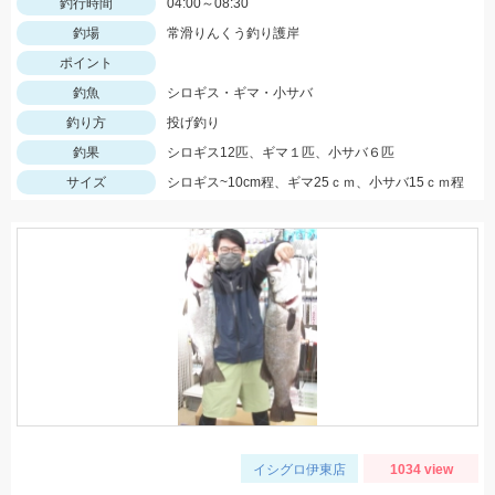
釣行時間
04:00～08:30
釣場
常滑りんくう釣り護岸
ポイント
釣魚
シロギス・ギマ・小サバ
釣り方
投げ釣り
釣果
シロギス12匹、ギマ１匹、小サバ６匹
サイズ
シロギス~10cm程、ギマ25ｃｍ、小サバ15ｃｍ程
イシグロ伊東店
1034 view