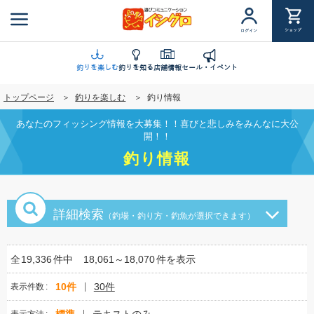
メ
イ
ショップ
ログイン
ン
コ
ン
釣りを楽しむ
釣りを知る
店舗情報
セール・イベント
テ
トップページ
釣りを楽しむ
釣り情報
ン
ツ
あなたのフィッシング情報を大募集！！喜びと悲しみをみんなに大公
に
開！！
移
釣り情報
動
詳細検索
（釣場・釣り方・釣魚が選択できます）
全
19,336
件中
18,061～18,070
件を表示
10件
30件
表示件数