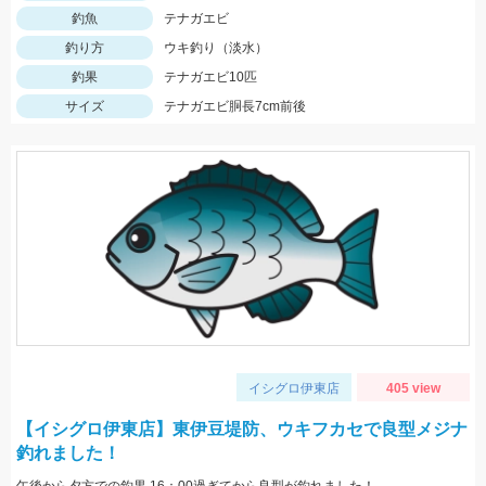
釣魚
テナガエビ
釣り方
ウキ釣り（淡水）
釣果
テナガエビ10匹
サイズ
テナガエビ胴長7cm前後
イシグロ伊東店
405 view
【イシグロ伊東店】東伊豆堤防、ウキフカセで良型メジナ
釣れました！