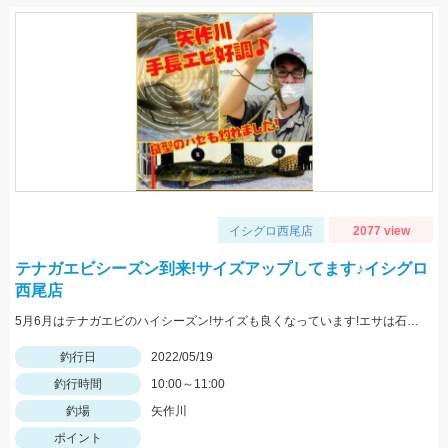
イシグロ西尾店
2077 view
テナガエビシーズン到来!サイズアップしてます♪イシグロ
西尾店
5月6月はテナガエビのハイシーズン!サイズも良くなっています!エサは石ゴカイで、小さく切ると針掛かりアップします!
釣行日
2022/05/19
釣行時間
10:00～11:00
釣場
矢作川
ポイント