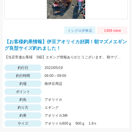
イシグロ伊東店
1369 view
【お客様釣果情報】伊豆アオリイカ好調！朝マズメエギン
グ良型サイズ釣れました！
【当店常連お客様 S様】エギング情報ありがとうございます。 朝マヅメの時間帯３杯立て続けに、1.8㌔・800ｇ・900ｇが釣れました！ 1.8㌔のヒットエギは【エギ王Ｋ3.5号 黒潮ＳＰ マッスルファイト】
釣行日
2022/05/19
釣行時間
06:00～09:00
釣場
南伊豆周辺
ポイント
釣魚
アオリイカ
釣り方
エギング
釣果
アオリイカ3杯
サイズ
アオリイカ800ｇ 900ｇ 1.8ｋ