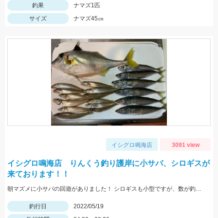
釣果
ナマズ1匹
サイズ
ナマズ45㎝
イシグロ鳴海店
3091 view
イシグロ鳴海店 りんくう釣り護岸に小サバ、シロギスが
来ております！！
朝マズメに小サバの回遊がありました！ シロギスも小型ですが、数が釣れていますよ！
釣行日
2022/05/19