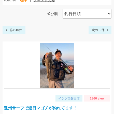
標準
テキストのみ
表示方法
並び順
前の10件
次の10件
イシグロ磐田店
1366 view
遠州サーフで連日マゴチが釣れてます！