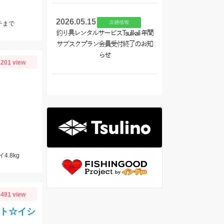
2026.05.15
店舗情報
チまで
釣り具レンタルサービスTsulikali 年間
サブスクプラン会員受付終了のお知
らせ
201 view
4.8kg
491 view
ルト☆イシ