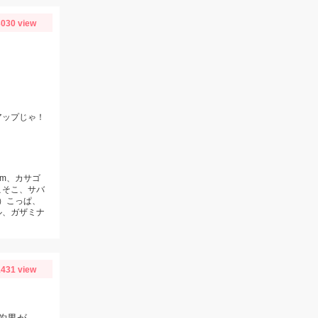
030 view
アップじゃ！
cm、カサゴ
こそこ、サバ
レ）こっぱ、
ル、ガザミナ
431 view