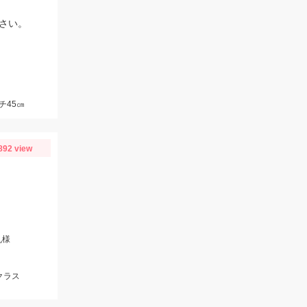
さい。
チ45㎝
892 view
丸様
クラス