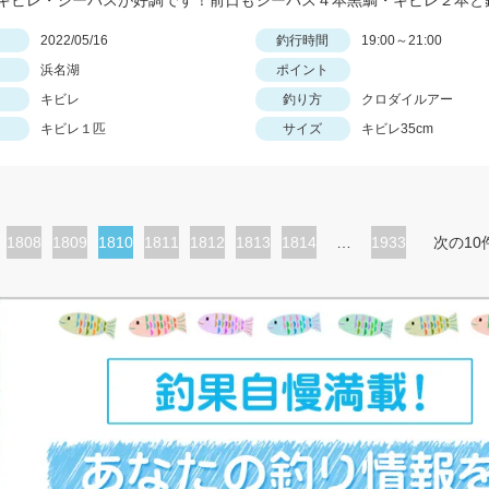
日
2022/05/16
釣行時間
19:00～21:00
浜名湖
ポイント
キビレ
釣り方
クロダイルアー
キビレ１匹
サイズ
キビレ35cm
ペ
1808
ペ
1809
カ
1810
ペ
1811
ペ
1812
ペ
1813
ペ
1814
…
1933
次の10
ー
ー
レ
ー
ー
ー
ー
ジ
ジ
ン
ジ
ジ
ジ
ジ
ト
ペ
ー
ジ