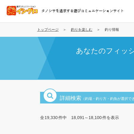
メ
イ
タノシサを追求する遊びコミュニケーションサイト
ン
コ
ン
トップページ
釣りを楽しむ
釣り情報
テ
ン
あなたのフィッ
ツ
に
移
動
詳細検索
（釣場・釣り方・釣魚が選択で
全
19,330
件中
18,091～18,100
件を表示