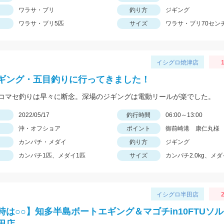
ワラサ・ブリ
釣り方
ジギング
ワラサ・ブリ5匹
サイズ
ワラサ・ブリ70セン
イシグロ焼津店
1
ギング・五目釣りに行ってきました！
コマセ釣りは早々に断念。深場のジギングは電動リールが楽でした。
日
2022/05/17
釣行時間
06:00～13:00
沖・オフショア
ポイント
御前崎港 康仁丸様
カンパチ・メダイ
釣り方
ジギング
カンパチ1匹、メダイ1匹
サイズ
カンパチ2.0kg、メダイ
イシグロ半田店
2
時は○○】知多半島ボートエギング＆マゴチin10FTUソ