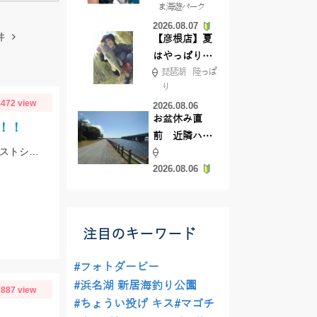
ま海遊パーク
根店
2026.08.07
件
【彦根店】夏
はやっぱりカ
琵琶湖 陸っぱ
バー撃ち
り
【45cmキャ
472 view
2026.08.06
ッチ】
お盆休み直
！！
前 近隣ハゼ
スタッフ村松がマゴチを釣りました。ヒットルアーはDUOのドラッグメタルキャストショット30gのイワシカラー。
釣り場調査し
2026.08.06
てきました
注目のキーワード
#フォトダービー
#浜名湖 新居海釣り公園
887 view
#ちょうい投げ キス
#マゴチ