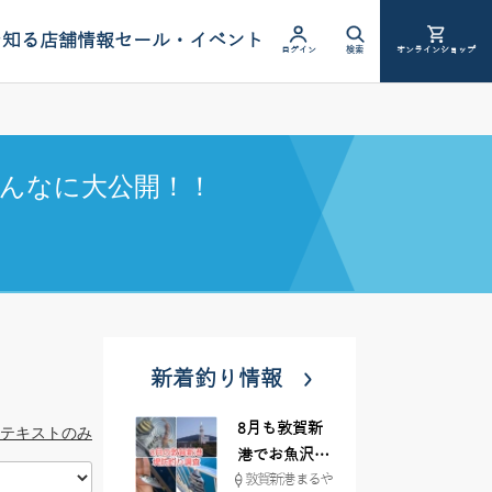
を知る
店舗情報
セール・イベント
ログイン
検索
オンラインショップ
んなに大公開！！
新着釣り情報
8月も敦賀新
テキストのみ
港でお魚沢山
敦賀新港 まるや
♪ イシグロ彦