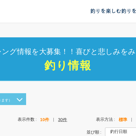
釣りを楽しむ
釣り
シング情報を大募集！！喜びと悲しみをみ
釣り情報
きます）
表示件数
表示方法
10件
30件
標準
並び順