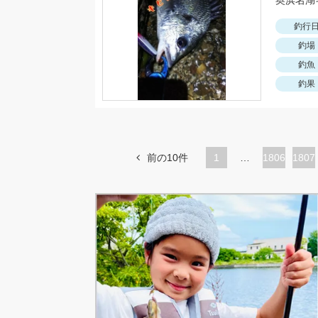
釣行
釣場
釣魚
釣果
前の10件
1
…
ペ
1806
ペ
1807
ー
ー
ジ
ジ