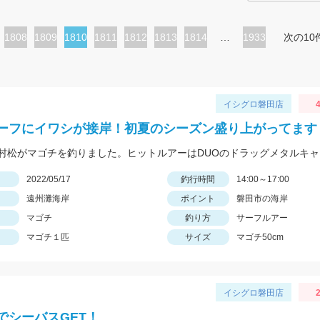
ペ
1808
ペ
1809
カ
1810
ペ
1811
ペ
1812
ペ
1813
ペ
1814
…
1933
次の10
ー
ー
レ
ー
ー
ー
ー
ジ
ジ
ン
ジ
ジ
ジ
ジ
ト
イシグロ磐田店
4
ペ
ーフにイワシが接岸！初夏のシーズン盛り上がってます
ー
ジ
日
2022/05/17
釣行時間
14:00～17:00
遠州灘海岸
ポイント
磐田市の海岸
マゴチ
釣り方
サーフルアー
マゴチ１匹
サイズ
マゴチ50cm
イシグロ磐田店
2
でシーバスGET！