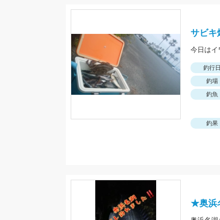
サビキ
今日はイ
釣行
釣場
釣魚
釣果
★奥浜