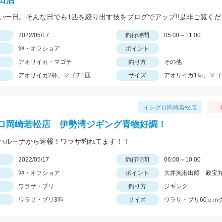
田店
い一日。そんな日でも1匹を絞り出す技をブログでアップ!!是非ご覧くだ
日
2022/05/17
釣行時間
05:00～11:00
沖・オフショア
ポイント
アオリイカ・マゴチ
釣り方
その他
アオリイカ2杯、マゴチ1匹
サイズ
アオリイカ1㎏、マゴ
イシグロ岡崎若松店
ロ岡崎若松店 伊勢湾ジギング青物好調！
ハルーナから速報！ワラサ釣れてます！！
日
2022/05/17
釣行時間
06:00～10:00
沖・オフショア
ポイント
大井漁港出船 政宝
ワラサ・ブリ
釣り方
ジギング
ワラサ・ブリ3匹
サイズ
ワラサ・ブリ60ｃｍ