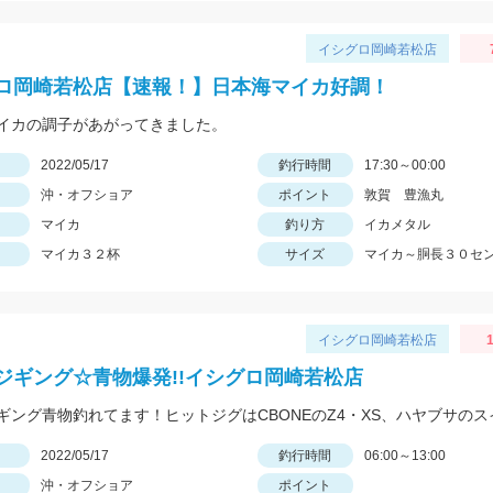
イシグロ岡崎若松店
ロ岡崎若松店【速報！】日本海マイカ好調！
イカの調子があがってきました。
日
2022/05/17
釣行時間
17:30～00:00
沖・オフショア
ポイント
敦賀 豊漁丸
マイカ
釣り方
イカメタル
マイカ３２杯
サイズ
マイカ～胴長３０セ
イシグロ岡崎若松店
ジギング☆青物爆発!!イシグロ岡崎若松店
日
2022/05/17
釣行時間
06:00～13:00
沖・オフショア
ポイント