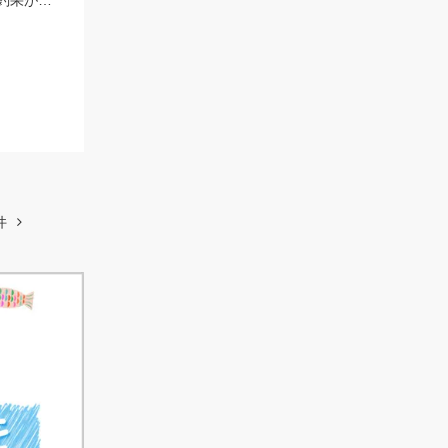
奥浜名湖キビレ・シーバスが好調です！前日もシーバス４本黒鯛・キビレ２本と釣果がありました！
件