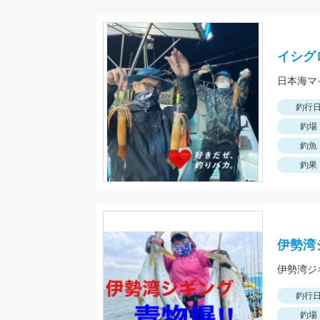
イシグ
日本海マ
釣行
釣場
釣魚
釣果
伊勢湾
釣行
釣場