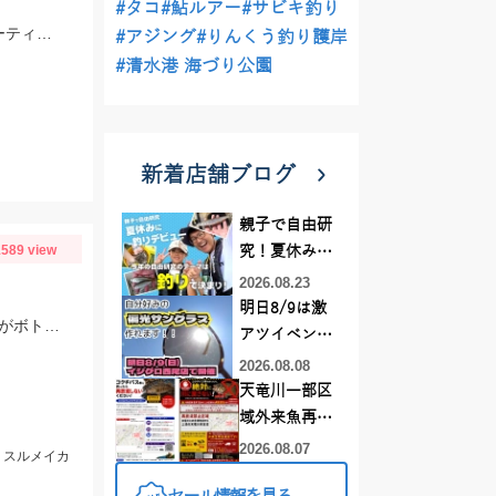
#タコ
#鮎ルアー
#サビキ釣り
スタッフ村松の釣果です。ヒットルアーはダイワのショアラインシャイナーZバーティス80Sのゴールドカラー。
#アジング
#りんくう釣り護岸
#清水港 海づり公園
新着店舗ブログ
親子で自由研
589 view
究！夏休みに
釣りデビュー
2026.08.23
明日8/9は激
当日は潮が速くパラシュートアンカーでスッテ20号を使用。棚はバラけていますがボトムが一番反応が良かったです。
アツイベント
日！！！～オ
2026.08.08
ーダー偏光グ
天竜川一部区
ラス受注会～
域外来魚再放
流禁止となり
2026.08.07
m、スルメイカ
ました