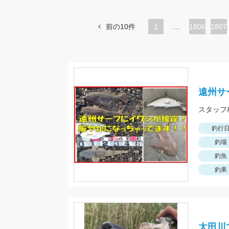
前の10件
1
…
ペ
1806
ペ
1807
ー
ー
ジ
ジ
遠州サ
釣行
釣場
釣魚
釣果
太田川