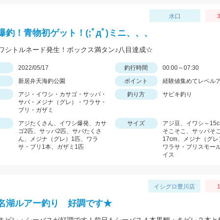
水口
3
爆釣！青物初ゲット！(;ﾟдﾟ)ミニ、、、
ワシトルネード発生！ボックス満タン♪八目達成☆
日
2022/05/17
釣行時間
00:00～07:30
新居弁天海釣公園
ポイント
経験値集めてレベル
アジ・イワシ・カサゴ・サッパ・
釣り方
サビキ釣り
サバ・メジナ（グレ）・ワラサ・
ブリ・ガザミ
アジたくさん、イワシ爆発、カサ
サイズ
アジ豆、イワシ～15
ゴ2匹、サッパ2匹、サバたくさ
そこそこ、サッパそ
ん、メジナ（グレ）1匹、ワラ
17cm、メジナ（グ
サ・ブリ1本、ガザミ1匹
ワラサ・ブリスモー
イス
イシグロ豊川店
1
名湖ルアー釣り 好調です★