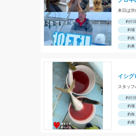
グロ半
本日は渋
釣行
釣場
釣魚
釣果
イシグ
スタッフ
釣行
釣場
釣魚
釣果