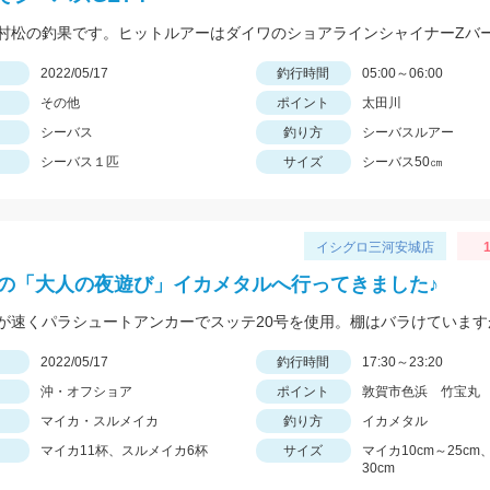
日
2022/05/17
釣行時間
05:00～06:00
その他
ポイント
太田川
シーバス
釣り方
シーバスルアー
シーバス１匹
サイズ
シーバス50㎝
イシグロ三河安城店
1
初の「大人の夜遊び」イカメタルへ行ってきました♪
日
2022/05/17
釣行時間
17:30～23:20
沖・オフショア
ポイント
敦賀市色浜 竹宝丸
マイカ・スルメイカ
釣り方
イカメタル
マイカ11杯、スルメイカ6杯
サイズ
マイカ10cm～25c
30cm