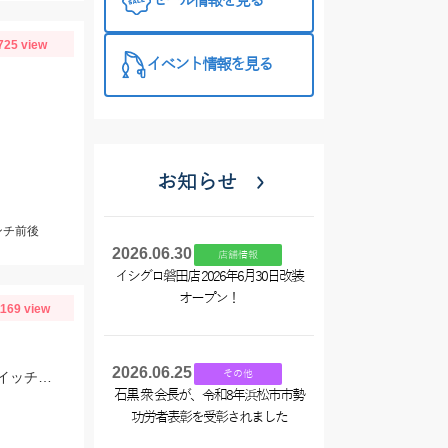
セール情報を見る
725 view
イベント情報を見る
お知らせ
ンチ前後
2026.06.30
店舗情報
イシグロ磐田店 2026年6月30日改装
オープン！
1169 view
2026.06.25
その他
伊勢湾ジギング青物釣れてます！ヒットジグはCBONEのZ4・XS、ハヤブサのスイッチなどなど！
石黒 衆 会長が、令和8年浜松市市勢
功労者表彰を受彰されました