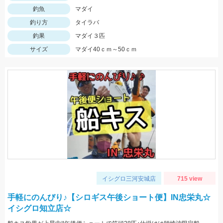
釣魚
マダイ
釣り方
タイラバ
釣果
マダイ３匹
サイズ
マダイ40ｃｍ～50ｃｍ
イシグロ三河安城店
715 view
手軽にのんびり♪【シロギス午後ショート便】IN忠栄丸☆
イシグロ知立店☆