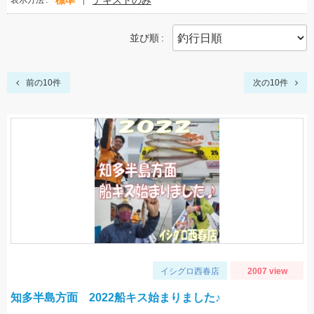
標準
テキストのみ
表示方法
並び順
前の10件
次の10件
イシグロ西春店
2007 view
知多半島方面 2022船キス始まりました♪