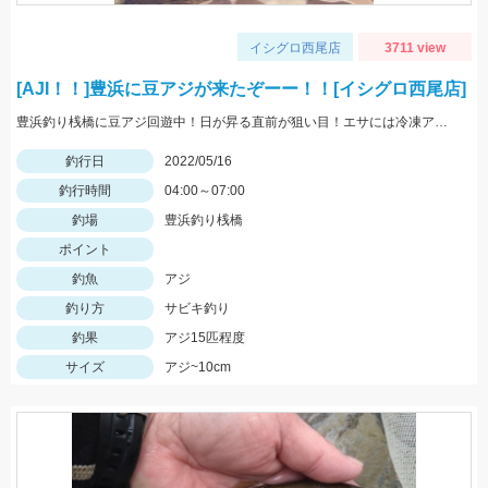
イシグロ西尾店
3711 view
[AJI！！]豊浜に豆アジが来たぞーー！！[イシグロ西尾店]
豊浜釣り桟橋に豆アジ回遊中！日が昇る直前が狙い目！エサには冷凍アミエビ＆王道アジを使用しました！
釣行日
2022/05/16
釣行時間
04:00～07:00
釣場
豊浜釣り桟橋
ポイント
釣魚
アジ
釣り方
サビキ釣り
釣果
アジ15匹程度
サイズ
アジ~10cm