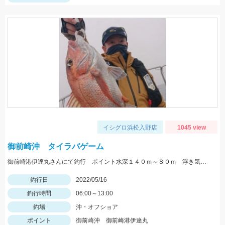
イシグロ浜松入野店
1045 view
御前崎沖 タイラバゲーム
御前崎港伊達丸さんにて釣行 ポイント水深１４０ｍ～８０ｍ 浮き気味のやる気のある真鯛を探す釣り方でした。
釣行日
2022/05/16
釣行時間
06:00～13:00
釣場
沖・オフショア
ポイント
御前崎沖 御前崎港伊達丸