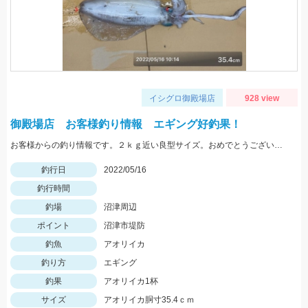
イシグロ御殿場店
928 view
御殿場店 お客様釣り情報 エギング好釣果！
お客様からの釣り情報です。２ｋｇ近い良型サイズ。おめでとうございます。
釣行日
2022/05/16
釣行時間
釣場
沼津周辺
ポイント
沼津市堤防
釣魚
アオリイカ
釣り方
エギング
釣果
アオリイカ1杯
サイズ
アオリイカ胴寸35.4ｃｍ