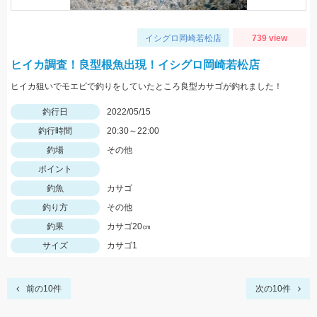
イシグロ岡崎若松店
739 view
ヒイカ調査！良型根魚出現！イシグロ岡崎若松店
ヒイカ狙いでモエビで釣りをしていたところ良型カサゴが釣れました！
釣行日
2022/05/15
釣行時間
20:30～22:00
釣場
その他
ポイント
釣魚
カサゴ
釣り方
その他
釣果
カサゴ20㎝
サイズ
カサゴ1
前の10件
次の10件