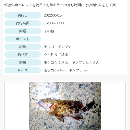
餌は集魚ペレットを使用！お魚キラーの待ち時間には小物釣りをして楽しみましょう！
釣行日
2022/05/15
釣行時間
15:30～17:00
釣場
その他
ポイント
釣魚
モツゴ・ギンブナ
釣り方
ウキ釣り（淡水）
釣果
モツゴたくさん、ギンブナたくさん
サイズ
モツゴ2～4㎝、ギンブナ5㎝