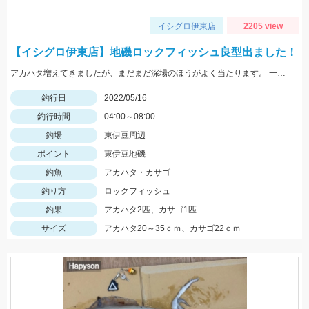
イシグロ伊東店
2205 view
【イシグロ伊東店】地磯ロックフィッシュ良型出ました！
アカハタ増えてきましたが、まだまだ深場のほうがよく当たります。 一誠ジャコバグ3.2インチのテキサスリグでヒット。
釣行日
2022/05/16
釣行時間
04:00～08:00
釣場
東伊豆周辺
ポイント
東伊豆地磯
釣魚
アカハタ・カサゴ
釣り方
ロックフィッシュ
釣果
アカハタ2匹、カサゴ1匹
サイズ
アカハタ20～35ｃｍ、カサゴ22ｃｍ