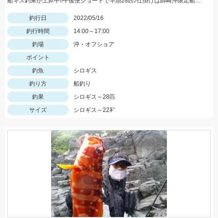
船キス釣果が上昇中!!午後便ショートで竿頭28匹♪仕掛けは師崎沖限定船キス仕掛け7号です♪
釣行日
2022/05/16
釣行時間
14:00～17:00
釣場
沖・オフショア
ポイント
釣魚
シロギス
釣り方
船釣り
釣果
シロギス～28匹
サイズ
シロギス～22㌢