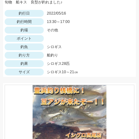
旬物 船キス 良型が釣れました♪
釣行日
2022/05/16
釣行時間
13:30～17:00
釣場
その他
ポイント
釣魚
シロギス
釣り方
船釣り
釣果
シロギス28匹
サイズ
シロギス10～21㎝