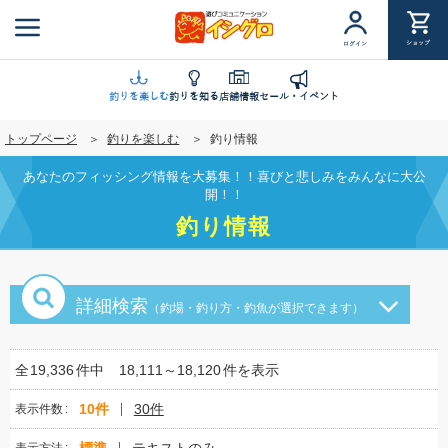
メ
イ
ショップ
ログイン
ン
コ
ン
釣りを楽しむ
釣りを知る
店舗情報
セール・イベント
テ
トップページ
釣りを楽しむ
釣り情報
ン
ツ
あなたのフィッシング情報を大募集！！喜びと悲しみをみんなに大公
に
開！！
移
釣り情報
動
詳細検索
（釣場・釣り方・釣魚が選択できます）
全
19,336
件中
18,111～18,120
件を表示
10件
30件
表示件数