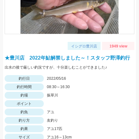
イシグロ豊川店
1949 view
★豊川店 2022年鮎解禁しました～！スタッフ野澤釣行
出水の後で厳しい釣況ですが、十分楽しむことができました♪
釣行日
2022/05/16
釣行時間
08:30～16:30
釣場
振草川
ポイント
釣魚
アユ
釣り方
友釣り
釣果
アユ17匹
サイズ
アユ16～13cm