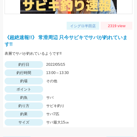
イシグロ半田店
2319 view
《超絶速報!!》 常滑周辺 只今サビキでサバが釣れていま
す!!
表層でサバが釣れているようです!!
釣行日
2022/05/15
釣行時間
13:00～13:30
釣場
その他
ポイント
釣魚
サバ
釣り方
サビキ釣り
釣果
サバ7匹
サイズ
サバ最大15㎝