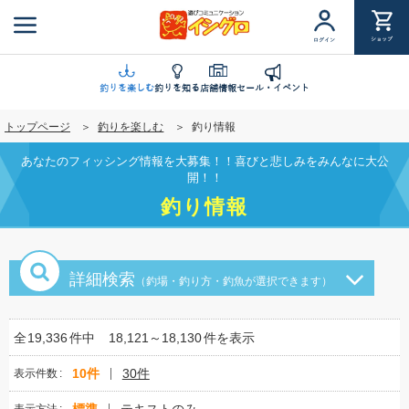
メ
イ
ショップ
ログイン
ン
コ
ン
釣りを楽しむ
釣りを知る
店舗情報
セール・イベント
テ
トップページ
釣りを楽しむ
釣り情報
ン
ツ
あなたのフィッシング情報を大募集！！喜びと悲しみをみんなに大公
に
開！！
移
釣り情報
動
詳細検索
（釣場・釣り方・釣魚が選択できます）
全
19,336
件中
18,121～18,130
件を表示
10件
30件
表示件数