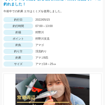
釣れました！
午前中での釣果 エサはミミズを使用しました。
釣行日
2022/05/15
釣行時間
07:00～13:00
釣場
狩野川
ポイント
狩野川支流
釣魚
アマゴ
釣り方
渓流釣り
釣果
アマゴ6匹
サイズ
アマゴ18～25㎝