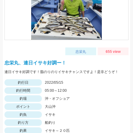
忠栄丸
655 view
忠栄丸、連日イサキ好調ー！
連日イサキ好調です！脂のりのりイサキチャンスですよ！是非どうぞ！
釣行日
2022/05/15
釣行時間
05:00～12:00
釣場
沖・オフショア
ポイント
大山沖
釣魚
イサキ
釣り方
船釣り
釣果
イサキ～２０匹