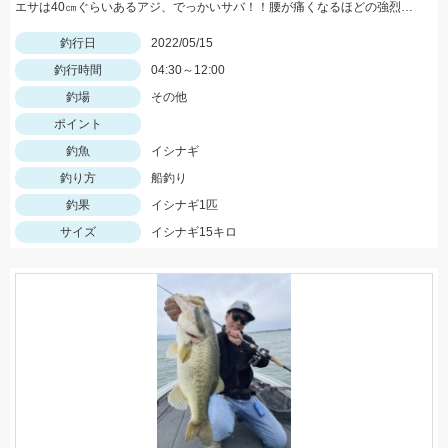
エサは40㎝ぐらいあるアジ、でっかいサバ！！腰が痛くなるほどの強烈な引き、ロマンです。
釣行日
2022/05/15
釣行時間
04:30～12:00
釣場
その他
ポイント
釣魚
イシナギ
釣り方
船釣り
釣果
イシナギ1匹
サイズ
イシナギ15キロ