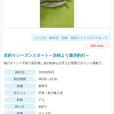
イシグロ 岐阜店 自称 友釣りフィールドスタッフ
893 view
友釣りシーズンスタート～渋柿より激渋釣行～
朝のポイント平岩で反応無し他の鮎師もお手上げ状態でポイント移動で角川橋上流に！瀬の中で５匹のみ追いも弱く渋い釣行でした
釣行日
2022/05/15
釣行時間
08:00～15:30
釣場
振草川
ポイント
平岩～角川橋上流
釣魚
アユ
釣り方
友釣り
釣果
アユ５匹