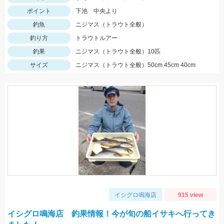
ポイント
下池 中央より
釣魚
ニジマス（トラウト全般）
釣り方
トラウトルアー
釣果
ニジマス（トラウト全般）10匹
サイズ
ニジマス（トラウト全般）50cm 45cm 40cm
イシグロ鳴海店
915 view
イシグロ鳴海店 釣果情報！今が旬の船イサキへ行ってき