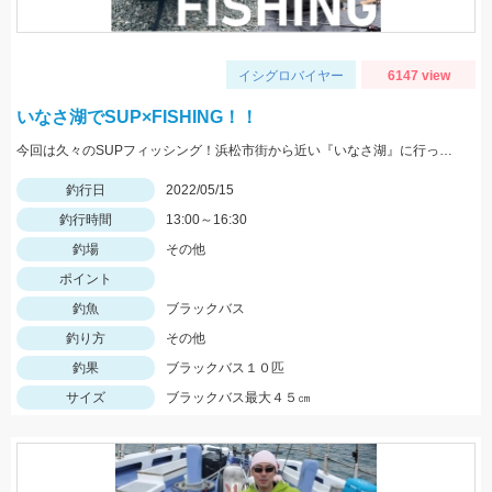
イシグロバイヤー
6147 view
いなさ湖でSUP×FISHING！！
今回は久々のSUPフィッシング！浜松市街から近い『いなさ湖』に行ってきました！！
釣行日
2022/05/15
釣行時間
13:00～16:30
釣場
その他
ポイント
釣魚
ブラックバス
釣り方
その他
釣果
ブラックバス１０匹
サイズ
ブラックバス最大４５㎝