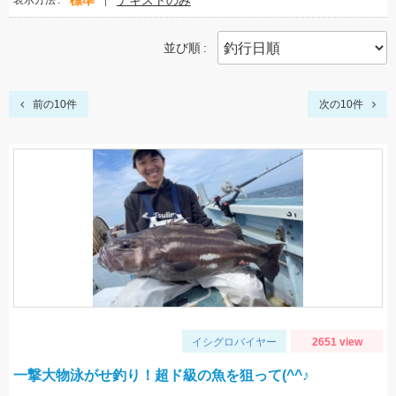
標準
テキストのみ
表示方法
並び順
前の10件
次の10件
イシグロバイヤー
2651 view
一撃大物泳がせ釣り！超ド級の魚を狙って(^^♪