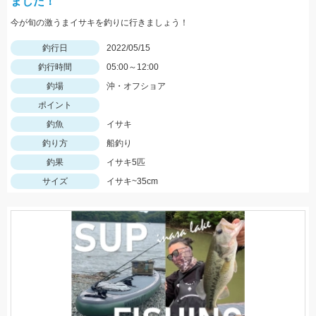
ました！
今が旬の激うまイサキを釣りに行きましょう！
釣行日
2022/05/15
釣行時間
05:00～12:00
釣場
沖・オフショア
ポイント
釣魚
イサキ
釣り方
船釣り
釣果
イサキ5匹
サイズ
イサキ~35cm