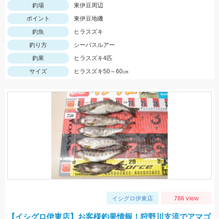
釣場
東伊豆周辺
ポイント
東伊豆地磯
釣魚
ヒラスズキ
釣り方
シーバスルアー
釣果
ヒラスズキ4匹
サイズ
ヒラスズキ50～60㎝
イシグロ伊東店
786 view
【イシグロ伊東店】お客様釣果情報！狩野川支流でアマゴ