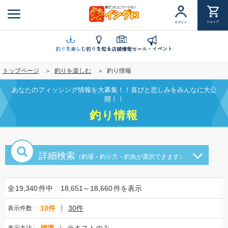
メ
イ
ショップ
ログイン
ン
コ
ン
釣りを楽しむ
釣りを知る
店舗情報
セール・イベント
テ
トップページ
釣りを楽しむ
釣り情報
ン
ツ
あなたのフィッシング情報を大募集！！喜びと悲しみをみんなに大公
に
開！！
移
釣り情報
動
詳細検索
（釣場・釣り方・釣魚が選択できます）
全
19,340
件中
18,651～18,660
件を表示
10件
30件
表示件数