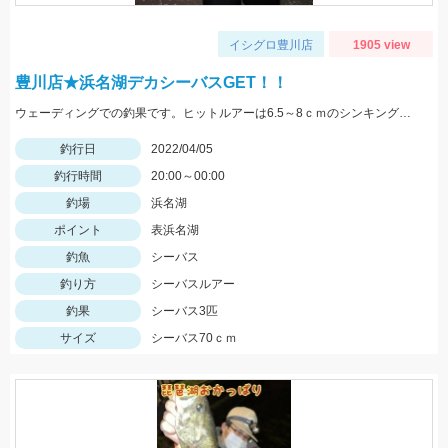
イシグロ豊川店
1905 view
豊川店★浜名湖デカシーバスGET！！
ウェーディングでの釣果です。ヒットルアーは6.5～8ｃｍのシンキングペンシルやミノー！
釣行日
2022/04/05
釣行時間
20:00～00:00
釣場
浜名湖
ポイント
表浜名湖
釣魚
シーバス
釣り方
シーバスルアー
釣果
シーバス3匹
サイズ
シーバス70ｃｍ