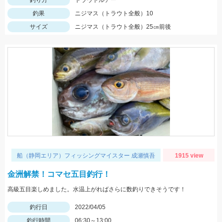
釣り方
トラウトルアー
釣果
ニジマス（トラウト全般）10
サイズ
ニジマス（トラウト全般）25㎝前後
船（静岡エリア）フィッシングマイスター 成瀬慎吾
1915 view
金洲解禁！コマセ五目釣行！
高級五目楽しめました。水温上がればさらに数釣りできそうです！
釣行日
2022/04/05
釣行時間
06:30～13:00