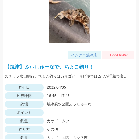
イシグロ焼津店
1774 view
【焼津】ふぃしゅーなで、ちょこ釣り！
スタッフ松山釣行。ちょこ釣りはカサゴが、サビキではムツが元気で良く釣れました。全てリリースしました。
釣行日
2022/04/05
釣行時間
16:45～17:45
釣場
焼津親水公園ふぃしゅーな
ポイント
釣魚
カサゴ・ムツ
釣り方
その他
釣果
カサゴ１４匹、ムツ７匹