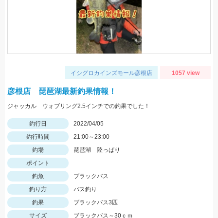
イシグロカインズモール彦根店
1057 view
彦根店 琵琶湖最新釣果情報！
ジャッカル ウォブリング2.5インチでの釣果でした！
釣行日
2022/04/05
釣行時間
21:00～23:00
釣場
琵琶湖 陸っぱり
ポイント
釣魚
ブラックバス
釣り方
バス釣り
釣果
ブラックバス3匹
サイズ
ブラックバス～30ｃｍ