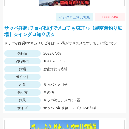
イシグロ三河安城店
1888 view
サッパ好調♪チョイ投げでメゴチもGET♪♪【碧南海釣り広
場】☆イシグロ知立店☆
サッパが好調!!ママカリサビキは5～6号がオススメです。ちょい投げでメゴチも釣れましたよ♪
釣行日
2022/04/05
釣行時間
10:00～11:15
釣場
碧南海釣り広場
ポイント
釣魚
サッパ・メゴチ
釣り方
その他
釣果
サッパ沢山、メゴチ2匹
サイズ
サッパ15㌢前後、メゴチ12㌢前後