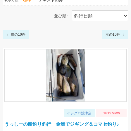
標準
テキストのみ
表示方法
並び順
前の10件
次の10件
イシグロ焼津店
1619 view
うっしーの船釣り釣行 金洲でジギング＆コマセ釣り♪