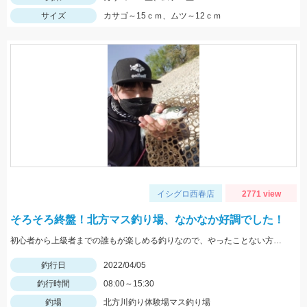
サイズ
カサゴ～15ｃｍ、ムツ～12ｃｍ
イシグロ西春店
2771 view
そろそろ終盤！北方マス釣り場、なかなか好調でした！
初心者から上級者までの誰もが楽しめる釣りなので、やったことない方は是非とも体験してみてください！
釣行日
2022/04/05
釣行時間
08:00～15:30
釣場
北方川釣り体験場マス釣り場