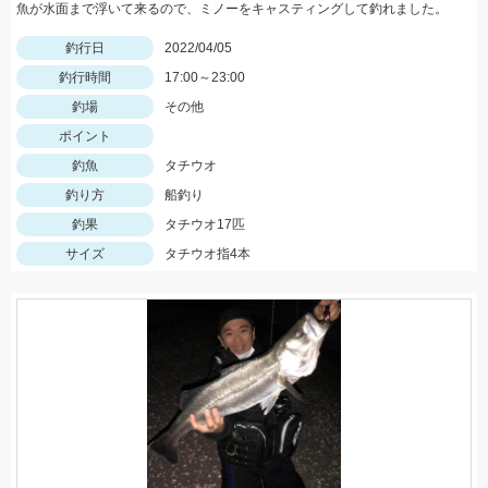
魚が水面まで浮いて来るので、ミノーをキャスティングして釣れました。
釣行日
2022/04/05
釣行時間
17:00～23:00
釣場
その他
ポイント
釣魚
タチウオ
釣り方
船釣り
釣果
タチウオ17匹
サイズ
タチウオ指4本