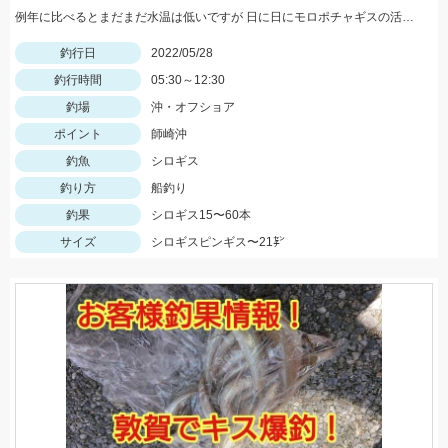
例年に比べるとまだまだ水温は低いですが 日に日にモロポチャギスの活性 高まってますよッ(^-^)
釣行日
2022/05/28
釣行時間
05:30～12:30
釣場
沖・オフショア
ポイント
師崎沖
釣魚
シロギス
釣り方
船釣り
釣果
シロギス15〜60本
サイズ
シロギスピンギス〜21㌢