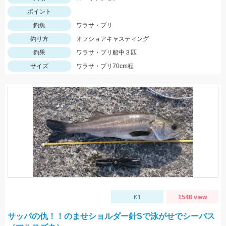
ポイント
釣魚
ワラサ・ブリ
釣り方
オフショアキャスティング
釣果
ワラサ・ブリ船中３匹
サイズ
ワラサ・ブリ70cm程
K1
1548 view
サッパの仇！！のませショルダー針Sで泳がせでシーバス