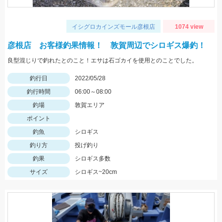
イシグロカインズモール彦根店
1074 view
彦根店 お客様釣果情報！ 敦賀周辺でシロギス爆釣！
良型混じりで釣れたとのこと！エサは石ゴカイを使用とのことでした。
釣行日
2022/05/28
釣行時間
06:00～08:00
釣場
敦賀エリア
ポイント
釣魚
シロギス
釣り方
投げ釣り
釣果
シロギス多数
サイズ
シロギス~20cm