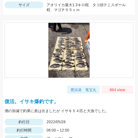
サイズ
アオリイカ最大1.3キロ程、タコ頭テニスボール
程、マゴチ５５ｃｍ
豊浜港 竜宝丸
804 view
復活。イサキ爆釣です。
潮の加減で釣果に差は出ましたが イサキ５４匹と大漁でした。
釣行日
2022/05/28
釣行時間
06:00～12:00