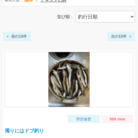
標準
テキストのみ
表示方法
並び順
前の10件
次の10件
野田修豊
968 view
濁りにはドブ釣り