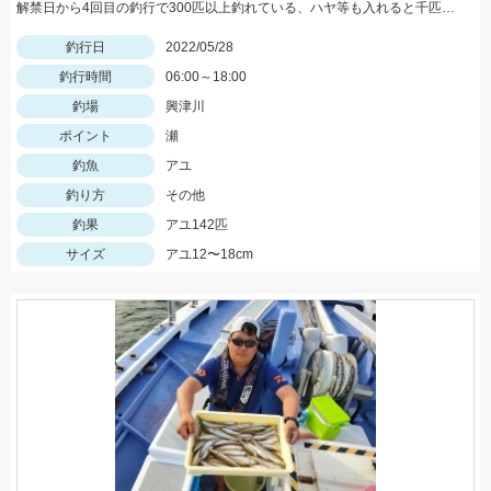
解禁日から4回目の釣行で300匹以上釣れている、ハヤ等も入れると千匹、手返し大変
釣行日
2022/05/28
釣行時間
06:00～18:00
釣場
興津川
ポイント
瀬
釣魚
アユ
釣り方
その他
釣果
アユ142匹
サイズ
アユ12〜18cm