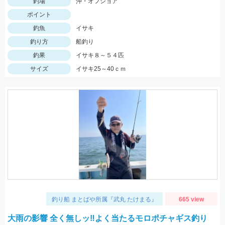
釣場
沖・オフショア
ポイント
釣魚
イサキ
釣り方
船釣り
釣果
イサキ８～５４匹
サイズ
イサキ25～40ｃｍ
釣り船 まとばや所属『武丸 たけまる』
665 view
大雨の影響 全く無しッ‼︎よく当たるモロポチャギス釣り