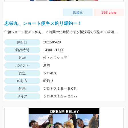
忠栄丸
753 view
忠栄丸、ショート便キス釣り爆釣ー！
午後ショート便キス釣り、３時間の短時間ですが極浅場で良型キス竿頭５０匹と入れ食い状態でした！
釣行日
2022/05/28
釣行時間
14:00～17:00
釣場
沖・オフショア
ポイント
港前
釣魚
シロギス
釣り方
船釣り
釣果
シロギス１５～５０匹
サイズ
シロギス１５～２３㎝