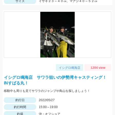
サイズ
イサキ２３～４０㎝、マアジ４０～５２㎝
イシグロ鳴海店
1204 view
イシグロ鳴海店 サワラ狙いの伊勢湾キャスティング！
INすばる丸！
移動中も周りも見てサワラのジャンプや鳥山を探しましょう！
釣行日
2022/05/27
釣行時間
15:00～19:00
釣場
沖・オフショア