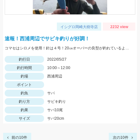
イシグロ岡崎大樹寺店
2232 view
速報！西浦周辺でサビキ釣りが好調！
コマセはシロメを使用！針は４号！20㎝オーバーの良型が釣れているようです！
釣行日
2022/05/27
釣行時間
10:00～12:00
釣場
西浦周辺
ポイント
釣魚
サバ
釣り方
サビキ釣り
釣果
サバ10尾
サイズ
サバ20cm
前の10件
次の10件