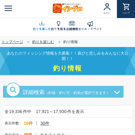
メ
イ
ショップ
ログイン
ン
コ
ン
釣りを楽しむ
釣りを知る
店舗情報
セール・イベント
テ
トップページ
釣りを楽しむ
釣り情報
ン
ツ
あなたのフィッシング情報を大募集！！喜びと悲しみをみんなに大公
に
開！！
移
釣り情報
動
詳細検索
（釣場・釣り方・釣魚が選択できます）
全
19,336
件中
17,921～17,930
件を表示
10件
30件
表示件数