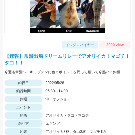
イシグロバイヤー
2000 view
【速報】常滑出船ドリームリレーでアオリイカ！マゴチ！
タコ！！
今週も常滑へ！キャプテンに色々ポイントを周って頂いて今熱い３釣種を釣ることができました！！大興奮！！！
釣行日
2022/05/28
釣行時間
05:30～14:00
釣場
沖・オフショア
ポイント
釣魚
アオリイカ・タコ・マゴチ
釣り方
エギング
釣果
アオリイカ3杯、タコ3杯、マゴチ1匹