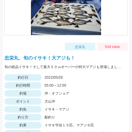
忠栄丸
534 view
忠栄丸、旬のイサキ！大アジも！
旬の絶品イサキ！そして最大５０㎝オーバーの特大マアジも登場しました。
釣行日
2022/05/28
釣行時間
05:00～12:00
釣場
沖・オフショア
ポイント
大山沖
釣魚
イサキ・マアジ
釣り方
船釣り
釣果
イサキ竿頭１５匹、マアジ６匹