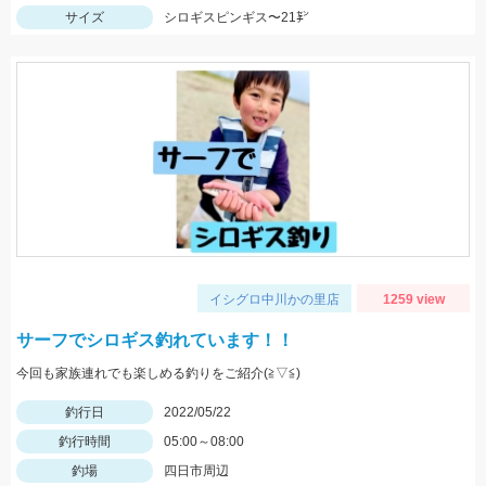
サイズ
シロギスピンギス〜21㌢
イシグロ中川かの里店
1259 view
サーフでシロギス釣れています！！
今回も家族連れでも楽しめる釣りをご紹介(≧▽≦)
釣行日
2022/05/22
釣行時間
05:00～08:00
釣場
四日市周辺