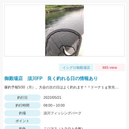
イシグロ御殿場店
865 view
御殿場店 須川FP 良く釣れる日の情報あり
爆釣予報5/30（月）。大会の次の日はよく釣れます＾＾ドーナ１ｇ蛍光ザキヤマメやミノーなどがオススメ。
釣行日
2022/05/21
釣行時間
08:00～10:00
釣場
須川フィッシングパーク
ポイント
釣魚
ニジマス（トラウト全般）