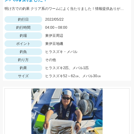
明け方での釣果 クリア系のワームによく当たりました！情報提供ありがとうございます。
釣行日
2022/05/22
釣行時間
04:00～08:00
釣場
東伊豆周辺
ポイント
東伊豆地磯
釣魚
ヒラスズキ・メバル
釣り方
その他
釣果
ヒラスズキ2匹、メバル1匹
サイズ
ヒラスズキ52～62㎝、メバル30㎝