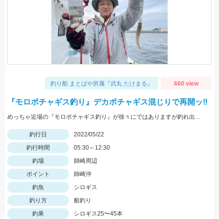
釣り船 まとばや所属『武丸 たけまる』
660 view
『モロポチャギス釣り』デカポチャギス混じりで再開ッ‼︎
めっちゃ近場の『モロポチャギス釣り』が徐々にではありますが釣れ出して来てますよッ(*⁰▿⁰*)
釣行日
2022/05/22
釣行時間
05:30～12:30
釣場
師崎周辺
ポイント
師崎沖
釣魚
シロギス
釣り方
船釣り
釣果
シロギス25〜45本