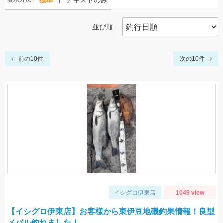
標準
テキストのみ
表示方法
並び順
前の10件
次の10件
イシグロ伊東店
1049 view
【イシグロ伊東店】お客様から東伊豆地磯釣果情報！良型
メバル釣れました！