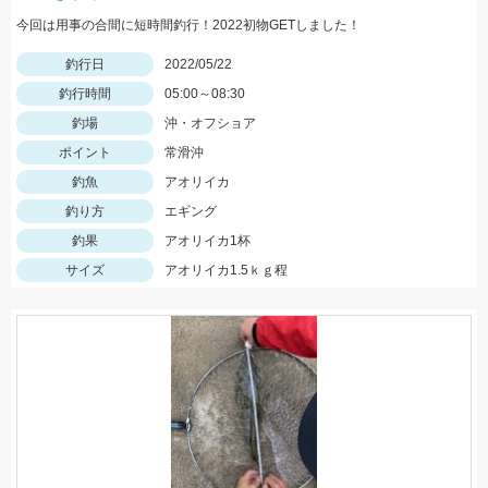
今回は用事の合間に短時間釣行！2022初物GETしました！
釣行日
2022/05/22
釣行時間
05:00～08:30
釣場
沖・オフショア
ポイント
常滑沖
釣魚
アオリイカ
釣り方
エギング
釣果
アオリイカ1杯
サイズ
アオリイカ1.5ｋｇ程