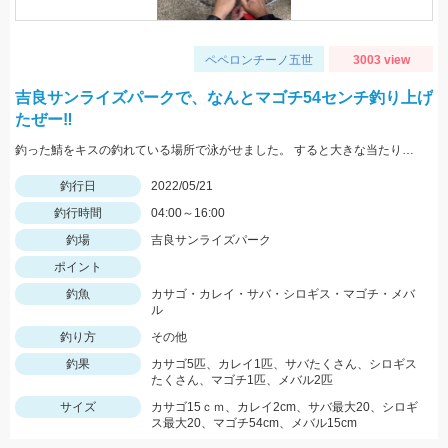
ペペロンチーノ五世
3003 view
吉良サンライズパークで、なんとマゴチ54センチ釣り上げ
たぜー‼️
釣った鯖をキスの釣れている場所で泳がせました。 すると大きな当たりがーそれから頑張って釣り上げました。
釣行日
2022/05/21
釣行時間
04:00～16:00
釣場
吉良サンライズパーク
ポイント
釣魚
カサゴ・カレイ・サバ・シロギス・マゴチ・メバ
ル
釣り方
その他
釣果
カサゴ5匹、カレイ1匹、サバたくさん、シロギス
たくさん、マゴチ1匹、メバル2匹
サイズ
カサゴ15ｃｍ、カレイ2cm、サバ最大20、シロギ
ス最大20、マゴチ54cm、メバル15cm