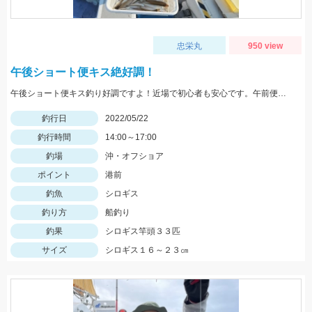
忠栄丸
950 view
午後ショート便キス絶好調！
午後ショート便キス釣り好調ですよ！近場で初心者も安心です。午前便ではイサキ釣りへ出船中！
釣行日
2022/05/22
釣行時間
14:00～17:00
釣場
沖・オフショア
ポイント
港前
釣魚
シロギス
釣り方
船釣り
釣果
シロギス竿頭３３匹
サイズ
シロギス１６～２３㎝