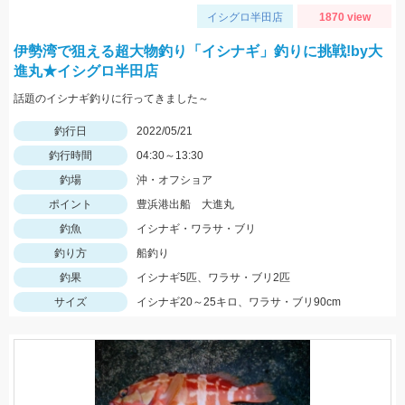
イシグロ半田店
1870 view
伊勢湾で狙える超大物釣り「イシナギ」釣りに挑戦!by大
進丸★イシグロ半田店
話題のイシナギ釣りに行ってきました～
釣行日
2022/05/21
釣行時間
04:30～13:30
釣場
沖・オフショア
ポイント
豊浜港出船 大進丸
釣魚
イシナギ・ワラサ・ブリ
釣り方
船釣り
釣果
イシナギ5匹、ワラサ・ブリ2匹
サイズ
イシナギ20～25キロ、ワラサ・ブリ90cm