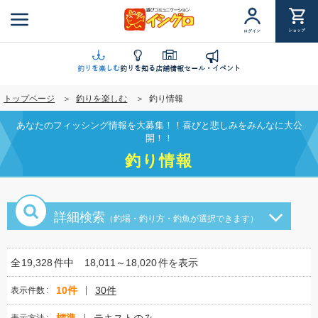
メ
イ
ショップ
ログイン
ン
コ
ン
釣りを楽しむ
釣りを知る
店舗情報
セール・イベント
テ
トップページ
釣りを楽しむ
釣り情報
ン
ツ
あなたのフィッシング情報を大募集！！喜びと悲しみをみんなに大公
に
開！！
移
釣り情報
動
詳細検索
（釣場・釣り方・釣魚が選択できます）
全
19,328
件中
18,011～18,020
件を表示
10件
30件
表示件数