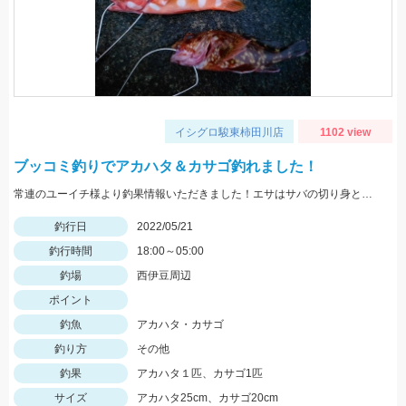
イシグロ駿東柿田川店
1102 view
ブッコミ釣りでアカハタ＆カサゴ釣れました！
常連のユーイチ様より釣果情報いただきました！エサはサバの切り身とイカタンを使用。
釣行日
2022/05/21
釣行時間
18:00～05:00
釣場
西伊豆周辺
ポイント
釣魚
アカハタ・カサゴ
釣り方
その他
釣果
アカハタ１匹、カサゴ1匹
サイズ
アカハタ25cm、カサゴ20cm