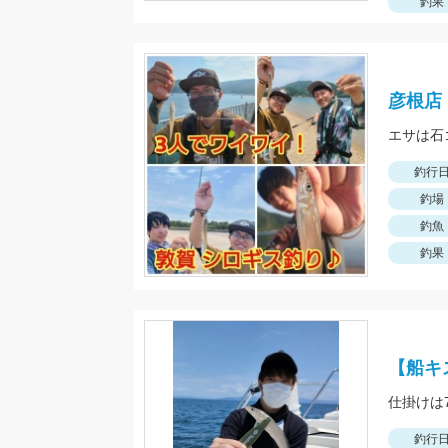
釣果
彦根店
エサは石
釣行
釣場
釣魚
釣果
【船キ
釣行