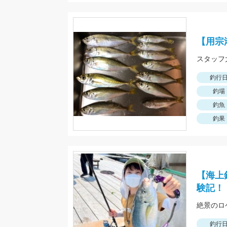
【用宗
釣行
釣場
釣魚
釣果
【海上
験記！
絶景のロ
釣行