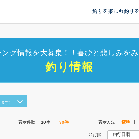
釣りを楽しむ
釣り
シング情報を大募集！！喜びと悲しみをみ
釣り情報
きます）
表示件数
表示方法
10件
30件
標準
並び順