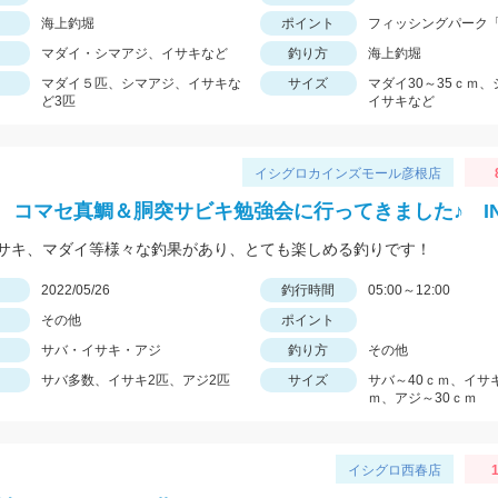
海上釣堀
ポイント
フィッシングパーク
マダイ・シマアジ、イサキなど
釣り方
海上釣堀
マダイ５匹、シマアジ、イサキな
サイズ
マダイ30～35ｃｍ
ど3匹
イサキなど
イシグロカインズモール彦根店
 コマセ真鯛＆胴突サビキ勉強会に行ってきました♪ I
サキ、マダイ等様々な釣果があり、とても楽しめる釣りです！
日
2022/05/26
釣行時間
05:00～12:00
その他
ポイント
サバ・イサキ・アジ
釣り方
その他
サバ多数、イサキ2匹、アジ2匹
サイズ
サバ～40ｃｍ、イサキ
ｍ、アジ～30ｃｍ
イシグロ西春店
1