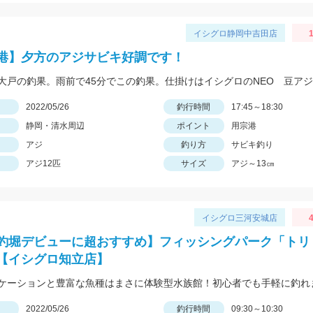
イシグロ静岡中吉田店
1
港】夕方のアジサビキ好調です！
日
2022/05/26
釣行時間
17:45～18:30
静岡・清水周辺
ポイント
用宗港
アジ
釣り方
サビキ釣り
アジ12匹
サイズ
アジ～13㎝
イシグロ三河安城店
4
釣堀デビューに超おすすめ】フィッシングパーク「トリ
【イシグロ知立店】
ケーションと豊富な魚種はまさに体験型水族館！初心者でも手軽に釣れ
日
2022/05/26
釣行時間
09:30～10:30