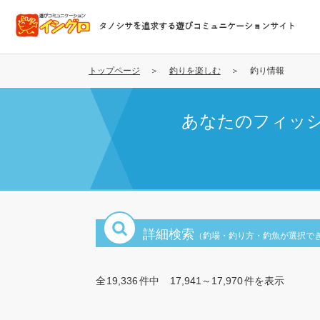
メ
イ
タノシサを追求する遊びコミュニケーションサイト
ン
コ
ン
トップページ
釣りを楽しむ
釣り情報
テ
ン
あなたのフィッ
ツ
に
移
動
詳細検索
（釣場・釣り方・釣魚が選択で
全
19,336
件中
17,941～17,970
件を表示