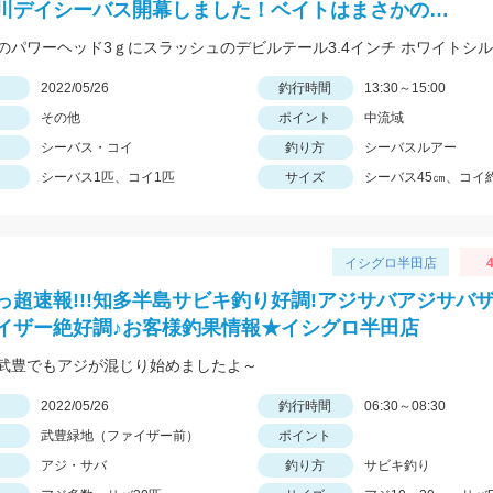
川デイシーバス開幕しました！ベイトはまさかの…
日
2022/05/26
釣行時間
13:30～15:00
その他
ポイント
中流域
シーバス・コイ
釣り方
シーバスルアー
シーバス1匹、コイ1匹
サイズ
シーバス45㎝、コイ約
イシグロ半田店
4
っ超速報!!!知多半島サビキ釣り好調!アジサバアジサバ
イザー絶好調♪お客様釣果情報★イシグロ半田店
武豊でもアジが混じり始めましたよ～
日
2022/05/26
釣行時間
06:30～08:30
武豊緑地（ファイザー前）
ポイント
アジ・サバ
釣り方
サビキ釣り