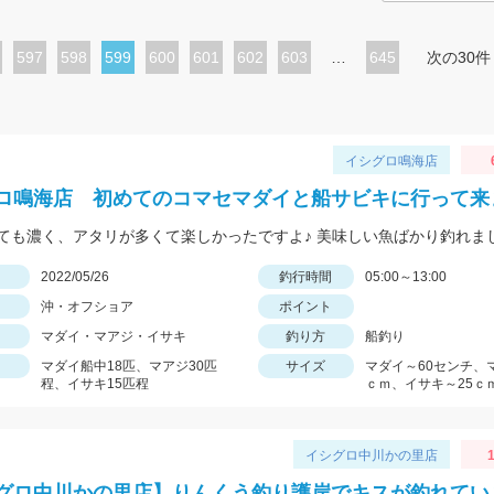
ペ
597
ペ
598
カ
599
ペ
600
ペ
601
ペ
602
ペ
603
…
645
次の30件
ー
ー
レ
ー
ー
ー
ー
ジ
ジ
ン
ジ
ジ
ジ
ジ
ト
イシグロ鳴海店
ペ
ロ鳴海店 初めてのコマセマダイと船サビキに行って来
ー
ても濃く、アタリが多くて楽しかったですよ♪ 美味しい魚ばかり釣れま
ジ
日
2022/05/26
釣行時間
05:00～13:00
沖・オフショア
ポイント
マダイ・マアジ・イサキ
釣り方
船釣り
マダイ船中18匹、マアジ30匹
サイズ
マダイ～60センチ、
程、イサキ15匹程
ｃｍ、イサキ～25ｃ
イシグロ中川かの里店
1
グロ中川かの里店】りんくう釣り護岸でキスが釣れてい