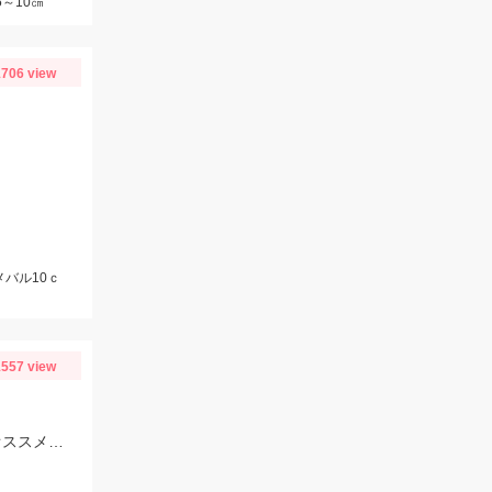
5～10㎝
706 view
メバル10ｃ
557 view
仕掛けは7～8号使用。オモリは15～30号まで使用しました！エサは赤イソメがオススメです！