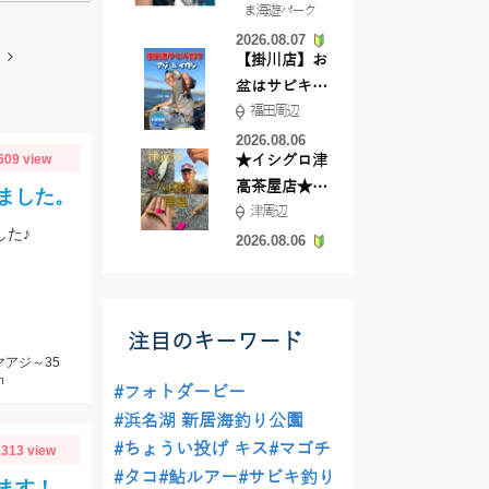
ま海遊パーク
根店
2026.08.07
【掛川店】お
盆はサビキ釣
福田周辺
りいきません
か?
2026.08.06
609 view
★イシグロ津
高茶屋店★津
ました。
津周辺
近郊ハゼ釣れ
した♪
てます！
2026.08.06
注目のキーワード
マアジ～35
ｍ
#フォトダービー
#浜名湖 新居海釣り公園
#ちょうい投げ キス
#マゴチ
313 view
#タコ
#鮎ルアー
#サビキ釣り
ます！