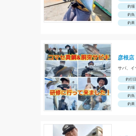
釣場
釣魚
釣果
彦根店
サバ、イ
釣行
釣場
釣魚
釣果