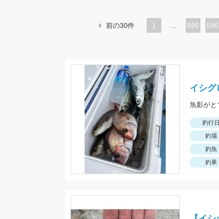
前の30件
1
…
ペ
595
ペ
596
ー
ー
ジ
ジ
イシグ
魚影がと
釣行
釣場
釣魚
釣果
【イシ