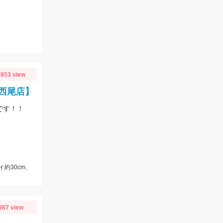
853 view
西尾店】
です！！
イ約30cm、
987 view