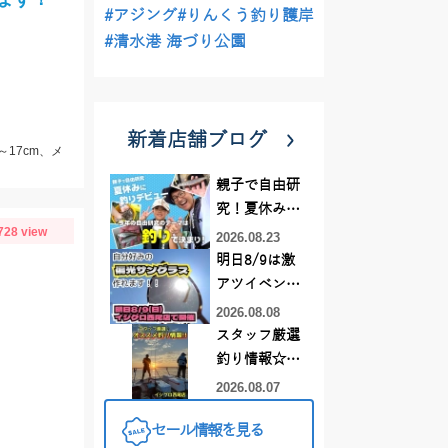
#アジング
#りんくう釣り護岸
#清水港 海づり公園
新着店舗ブログ
～17cm、メ
親子で自由研
究！夏休みに
728 view
釣りデビュー
2026.08.23
明日8/9は激
アツイベント
日！！！～オ
2026.08.08
ーダー偏光グ
スタッフ厳選
ラス受注会～
釣り情報☆彡
連休は何釣り
2026.08.07
に行こう
セール情報を見る
♪【イシグロ