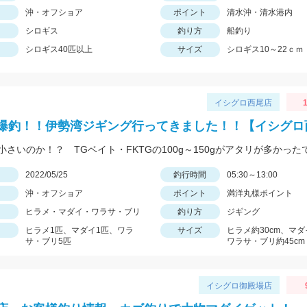
沖・オフショア
ポイント
清水沖・清水港内
シロギス
釣り方
船釣り
シロギス40匹以上
サイズ
シロギス10～22ｃｍ
イシグロ西尾店
1
爆釣！！伊勢湾ジギング行ってきました！！【イシグロ
小さいのか！？ TGベイト・FKTGの100g～150gがアタリが多かった
日
2022/05/25
釣行時間
05:30～13:00
沖・オフショア
ポイント
満洋丸様ポイント
ヒラメ・マダイ・ワラサ・ブリ
釣り方
ジギング
ヒラメ1匹、マダイ1匹、ワラ
サイズ
ヒラメ約30cm、マダ
サ・ブリ5匹
ワラサ・ブリ約45cm
イシグロ御殿場店