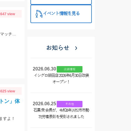
西尾店】
イベント情報を見る
647 view
スタッフ大戸の釣果。雨前で45分でこの釣果。仕掛けはイシグロのNEO 豆アジマッチ２号にて。
お知らせ
2026.06.30
店舗情報
イシグロ磐田店 2026年6月30日改装
オープン！
025 view
トン」体
2026.06.25
その他
石黒 衆 会長が、令和8年浜松市市勢
功労者表彰を受彰されました
ますよ！