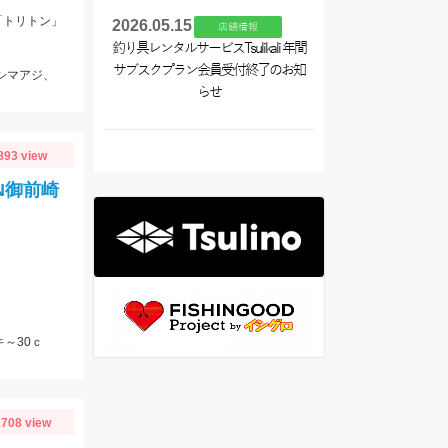
「トリトン」
2026.05.15
店舗情報
釣り具レンタルサービスTsulikali 年間
サブスクプラン会員受付終了のお知
、シマアジ、
らせ
893 view
N御前崎
～30ｃ
708 view