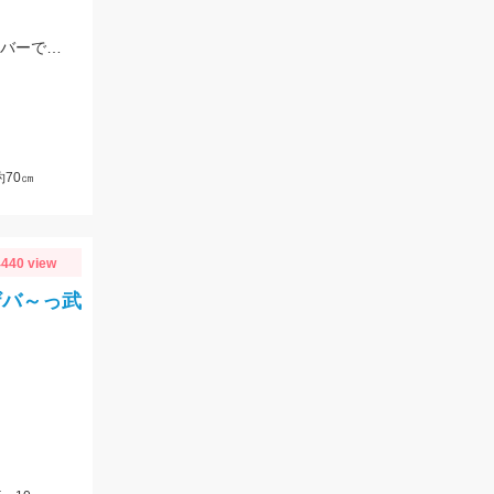
コアマンのパワーヘッド3ｇにスラッシュのデビルテール3.4インチ ホワイトシルバーで釣れました！
70㎝
440 view
ザバ～っ武