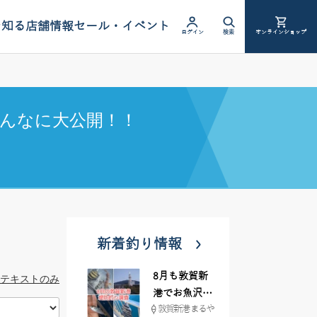
を知る
店舗情報
セール・イベント
ログイン
検索
オンラインショップ
んなに大公開！！
新着釣り情報
8月も敦賀新
テキストのみ
港でお魚沢山
敦賀新港 まるや
♪ イシグロ彦