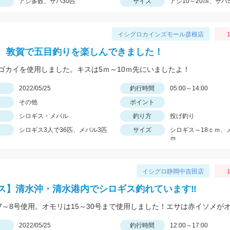
アジ多数、サバ30匹
サイズ
アジ10～20㎝、サバ
イシグロカインズモール彦根店
1
 敦賀で五目釣りを楽しんできました！
ゴカイを使用しました。キスは5ｍ～10ｍ先にいましたよ！
日
2022/05/25
釣行時間
05:00～14:00
その他
ポイント
シロギス・メバル
釣り方
投げ釣り
シロギス3人で36匹、メバル3匹
サイズ
シロギス～18ｃｍ、
ｍ
イシグロ静岡中吉田店
1
ス】清水沖・清水港内でシロギス釣れています‼
日
2022/05/25
釣行時間
12:00～17:00