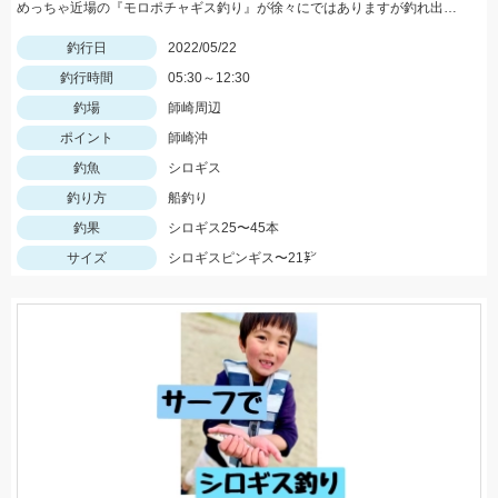
めっちゃ近場の『モロポチャギス釣り』が徐々にではありますが釣れ出して来てますよッ(*⁰▿⁰*)
釣行日
2022/05/22
釣行時間
05:30～12:30
釣場
師崎周辺
ポイント
師崎沖
釣魚
シロギス
釣り方
船釣り
釣果
シロギス25〜45本
サイズ
シロギスピンギス〜21㌢