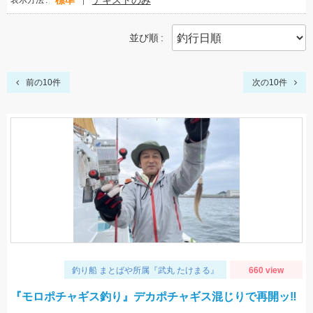
標準
テキストのみ
表示方法
並び順
前の10件
次の10件
釣り船 まとばや所属『武丸 たけまる』
660 view
『モロポチャギス釣り』デカポチャギス混じりで再開ッ‼︎