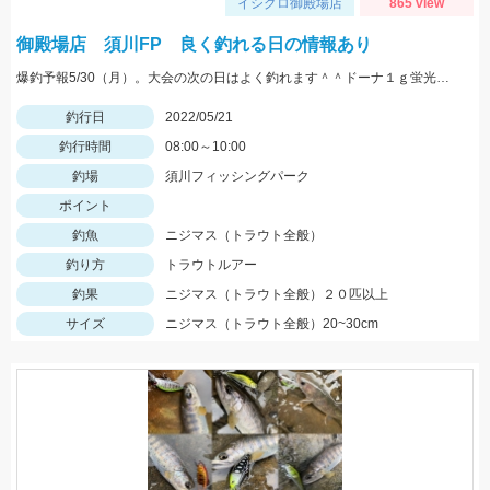
イシグロ御殿場店
865 view
御殿場店 須川FP 良く釣れる日の情報あり
爆釣予報5/30（月）。大会の次の日はよく釣れます＾＾ドーナ１ｇ蛍光ザキヤマメやミノーなどがオススメ。
釣行日
2022/05/21
釣行時間
08:00～10:00
釣場
須川フィッシングパーク
ポイント
釣魚
ニジマス（トラウト全般）
釣り方
トラウトルアー
釣果
ニジマス（トラウト全般）２０匹以上
サイズ
ニジマス（トラウト全般）20~30cm