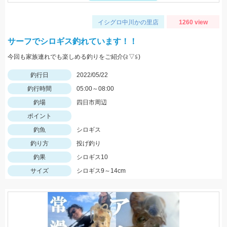
イシグロ中川かの里店
1260 view
サーフでシロギス釣れています！！
今回も家族連れでも楽しめる釣りをご紹介(≧▽≦)
釣行日
2022/05/22
釣行時間
05:00～08:00
釣場
四日市周辺
ポイント
釣魚
シロギス
釣り方
投げ釣り
釣果
シロギス10
サイズ
シロギス9～14cm