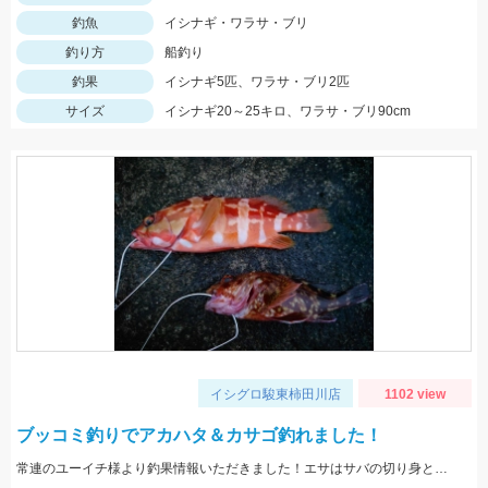
釣魚
イシナギ・ワラサ・ブリ
釣り方
船釣り
釣果
イシナギ5匹、ワラサ・ブリ2匹
サイズ
イシナギ20～25キロ、ワラサ・ブリ90cm
イシグロ駿東柿田川店
1102 view
ブッコミ釣りでアカハタ＆カサゴ釣れました！
常連のユーイチ様より釣果情報いただきました！エサはサバの切り身とイカタンを使用。