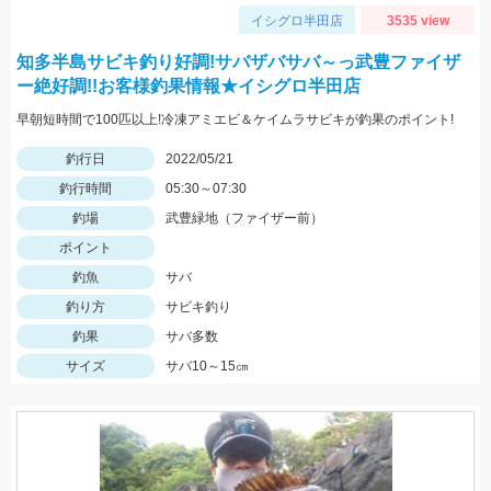
イシグロ半田店
3535 view
知多半島サビキ釣り好調!サバザバサバ～っ武豊ファイザ
ー絶好調!!お客様釣果情報★イシグロ半田店
早朝短時間で100匹以上!冷凍アミエビ＆ケイムラサビキが釣果のポイント!
釣行日
2022/05/21
釣行時間
05:30～07:30
釣場
武豊緑地（ファイザー前）
ポイント
釣魚
サバ
釣り方
サビキ釣り
釣果
サバ多数
サイズ
サバ10～15㎝