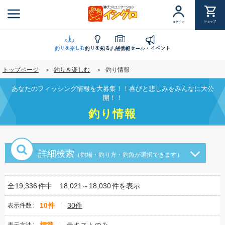
メ
イ
ショップ
ログイン
ン
コ
ン
釣りを楽しむ
釣りを知る
店舗情報
セール・イベント
テ
トップページ
釣りを楽しむ
釣り情報
ン
ツ
あなたのフィッシング情報を大募集！！喜びと悲しみをみんなに大公
に
開！！
移
釣り情報
動
詳細検索
（釣場・釣り方・釣魚が選択できます）
全
19,336
件中
18,021～18,030
件を表示
10件
30件
表示件数