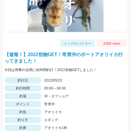
イシグロバイヤー
2268 view
【速報！】2022初物GET！常滑沖のボートアオリイカ行
ってきました！
今回は用事の合間に短時間釣行！2022初物GETしました！
釣行日
2022/05/22
釣行時間
05:00～08:30
釣場
沖・オフショア
ポイント
常滑沖
釣魚
アオリイカ
釣り方
エギング
釣果
アオリイカ1杯