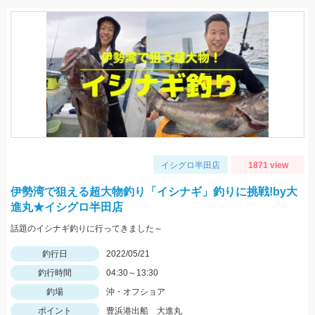
イシグロ半田店
1871 view
伊勢湾で狙える超大物釣り「イシナギ」釣りに挑戦!by大
進丸★イシグロ半田店
話題のイシナギ釣りに行ってきました～
釣行日
2022/05/21
釣行時間
04:30～13:30
釣場
沖・オフショア
ポイント
豊浜港出船 大進丸