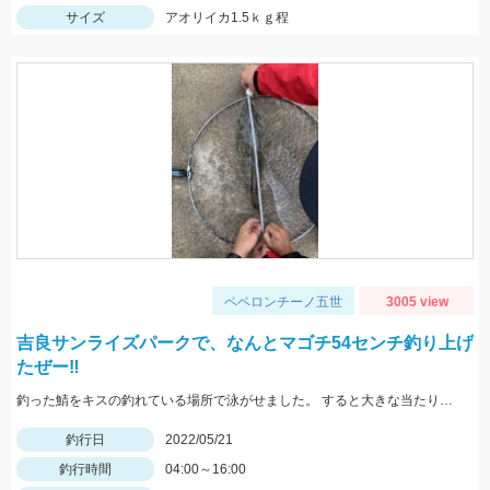
サイズ
アオリイカ1.5ｋｇ程
ペペロンチーノ五世
3005 view
吉良サンライズパークで、なんとマゴチ54センチ釣り上げ
たぜー‼️
釣った鯖をキスの釣れている場所で泳がせました。 すると大きな当たりがーそれから頑張って釣り上げました。
釣行日
2022/05/21
釣行時間
04:00～16:00