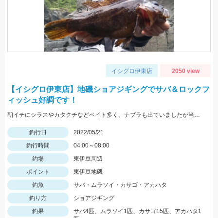
イシグロ伊東店
2050 view
【イシグロ伊東店】地磯ショアジギングでサバ＆ロックフ
ィッシュ好調です！
朝イチにシラスやカタクチなどベイト多く、ナブラも出ていましたが当たってきたのはサバでした。
釣行日
2022/05/21
釣行時間
04:00～08:00
釣場
東伊豆周辺
ポイント
東伊豆地磯
釣魚
サバ・ムラソイ・カサゴ・アカハタ
釣り方
ショアジギング
釣果
サバ4匹、ムラソイ1匹、カサゴ15匹、アカハタ1