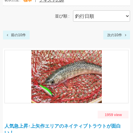
標準
テキストのみ
表示方法
並び順
前の10件
次の10件
1959 view
人気急上昇↑上矢作エリアのネイティブトラウトが面白
い！