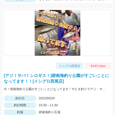
イシグロ西尾店
6143 view
[アジ！サバ！シロギス！]碧南海釣り公園がすごいことに
なってます！！[イシグロ西尾店]
今！碧南海釣り公園がすごいことになってます！サビキ釣りでアジ・サバ・イワシ！ちょい投げでは20ｃｍ越えのシロギス・ハゼ・ゼンメが爆釣中！！
釣行日
2022/05/20
釣行時間
10:30～11:30
釣場
碧南海釣り広場