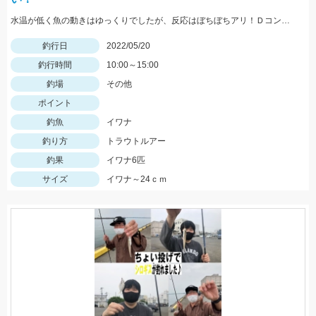
水温が低く魚の動きはゆっくりでしたが、反応はぼちぼちアリ！Ｄコンタクト50、Ｄコンセプト48ＭＤにネイティブイワナが好反応♪
釣行日
2022/05/20
釣行時間
10:00～15:00
釣場
その他
ポイント
釣魚
イワナ
釣り方
トラウトルアー
釣果
イワナ6匹
サイズ
イワナ～24ｃｍ