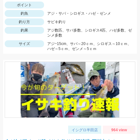
ポイント
釣魚
アジ・サバ・シロギス・ハゼ・ゼンメ
釣り方
サビキ釣り
釣果
アジ数匹、サバ多数、シロギス4匹、ハゼ多数、ゼ
ンメ多数
サイズ
アジ~15cm、サバ～20ｃｍ、シロギス～10ｃｍ、
ハゼ～5ｃｍ、ゼンメ～5ｃｍ
イシグロ半田店
964 view