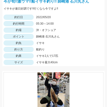
今が旬!!激ウマ!!船イサキ釣り!! 師崎港 石川丸さん
イサキが連日好調です!!行くなら今ですよ!!
釣行日
2022/05/20
釣行時間
05:30～14:00
釣場
沖・オフショア
ポイント
師崎港 石川丸さん
釣魚
イサキ
釣り方
船釣り
釣果
イサキ2人で17匹
サイズ
イサキ最大40cm