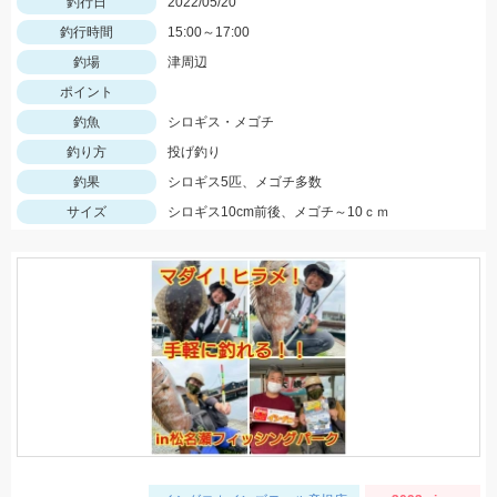
釣行日
2022/05/20
釣行時間
15:00～17:00
釣場
津周辺
ポイント
釣魚
シロギス・メゴチ
釣り方
投げ釣り
釣果
シロギス5匹、メゴチ多数
サイズ
シロギス10cm前後、メゴチ～10ｃｍ