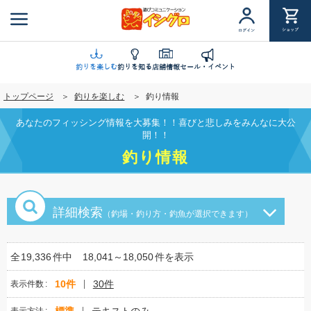
メ
イ
ショップ
ログイン
ン
コ
ン
釣りを楽しむ
釣りを知る
店舗情報
セール・イベント
テ
トップページ
釣りを楽しむ
釣り情報
ン
ツ
あなたのフィッシング情報を大募集！！喜びと悲しみをみんなに大公
に
開！！
移
釣り情報
動
詳細検索
（釣場・釣り方・釣魚が選択できます）
全
19,336
件中
18,041～18,050
件を表示
10件
30件
表示件数