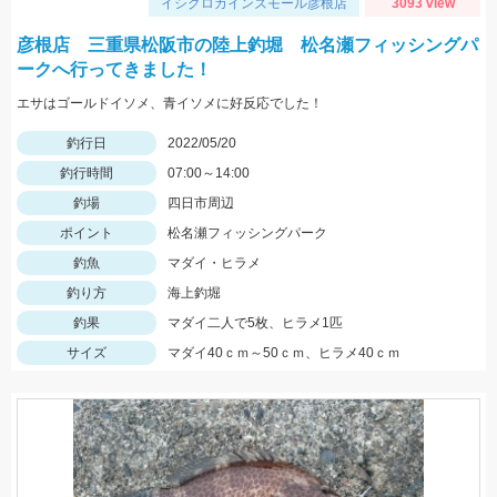
イシグロカインズモール彦根店
3093 view
彦根店 三重県松阪市の陸上釣堀 松名瀬フィッシングパ
ークへ行ってきました！
エサはゴールドイソメ、青イソメに好反応でした！
釣行日
2022/05/20
釣行時間
07:00～14:00
釣場
四日市周辺
ポイント
松名瀬フィッシングパーク
釣魚
マダイ・ヒラメ
釣り方
海上釣堀
釣果
マダイ二人で5枚、ヒラメ1匹
サイズ
マダイ40ｃｍ～50ｃｍ、ヒラメ40ｃｍ