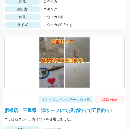
釣魚
コウイカ
釣り方
エギング
釣果
コウイカ1杯
サイズ
コウイカ約1.5ｋｇ
イシグロカインズモール彦根店
1111 view
彦根店 三重県 津サーフにて投げ釣りで五目釣り♪
エサは石ゴカイ、青イソメを使用しました。