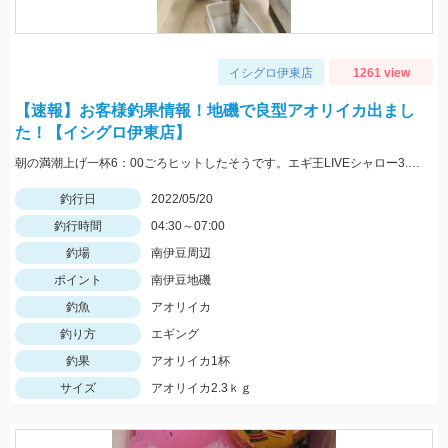
イシグロ伊東店
1261 view
【速報】お客様釣果情報！地磯で良型アオリイカ出まし
た！【イシグロ伊東店】
朝の満潮上げ一杯6：00ごろヒットしたそうです。エギ王LIVEシャロー3.5号ムラムラチェリーを使用。情報提供ありがとうございます！
釣行日
2022/05/20
釣行時間
04:30～07:00
釣場
南伊豆周辺
ポイント
南伊豆地磯
釣魚
アオリイカ
釣り方
エギング
釣果
アオリイカ1杯
サイズ
アオリイカ2.3ｋｇ