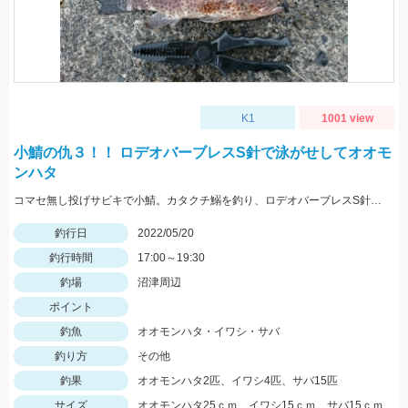
K1
1001 view
小鯖の仇３！！ ロデオバーブレスS針で泳がせしてオオモ
ンハタ
コマセ無し投げサビキで小鯖。カタクチ鰯を釣り、ロデオバーブレスS針で泳がせしてオオモンハタ２匹ゲット。
釣行日
2022/05/20
釣行時間
17:00～19:30
釣場
沼津周辺
ポイント
釣魚
オオモンハタ・イワシ・サバ
釣り方
その他
釣果
オオモンハタ2匹、イワシ4匹、サバ15匹
サイズ
オオモンハタ25ｃｍ、イワシ15ｃｍ、サバ15ｃｍ