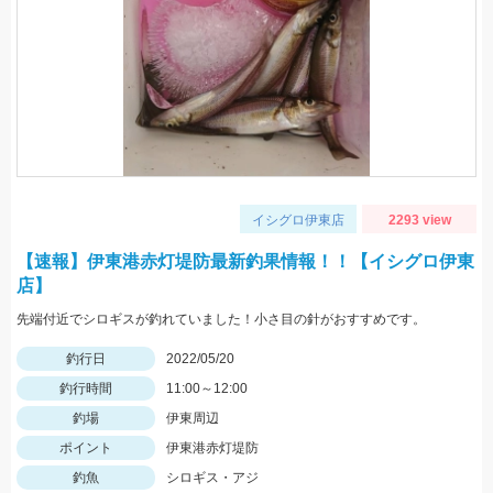
イシグロ伊東店
2293 view
【速報】伊東港赤灯堤防最新釣果情報！！【イシグロ伊東
店】
先端付近でシロギスが釣れていました！小さ目の針がおすすめです。
釣行日
2022/05/20
釣行時間
11:00～12:00
釣場
伊東周辺
ポイント
伊東港赤灯堤防
釣魚
シロギス・アジ