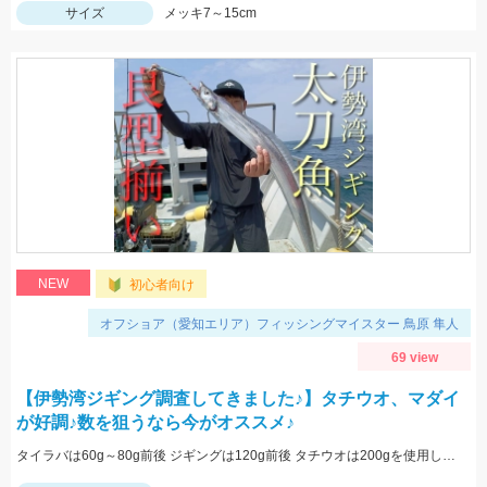
サイズ
メッキ7～15cm
NEW
初心者向け
オフショア（愛知エリア）フィッシングマイスター 鳥原 隼人
69 view
【伊勢湾ジギング調査してきました♪】タチウオ、マダイ
が好調♪数を狙うなら今がオススメ♪
タイラバは60g～80g前後 ジギングは120g前後 タチウオは200gを使用しました