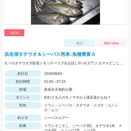
NEW
水口
662 view
浜名湖タチウオ＆シーバス再来♪魚種豊富☆
久々のタチウオ大歓迎☆モッチーリグをお試し中♪ギガアジ.カマスどこじゃ？
釣行日
2026/08/04
釣行時間
01:00～07:24
釣場
新居弁天海釣公園
ポイント
釣れてる人のモノマネが上達近道かもね？
釣魚
イワシ・シーバス・タチウオ・メゴチ・コノシ
ロ・ムツ
釣り方
シーバスルアー
釣果
イワシそこそこ、シーバス3匹、タチウオ1本、メ
ゴチ3匹、コノシロ1匹、ムツ1匹