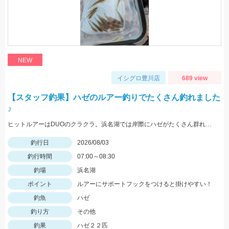
NEW
イシグロ豊川店
689 view
【スタッフ釣果】ハゼのルアー釣りでたくさん釣れました
♪
ヒットルアーはDUOのクラクラ。浜名湖では岸際にハゼがたくさん群れているのが見えます。ハゼ用のルアーを底に当てながらゆっくり巻くだけ！ハゼがたくさんアタックしてきて面白いです。
釣行日
2026/08/03
釣行時間
07:00～08:30
釣場
浜名湖
ポイント
ルアーにサポートフックをつけると掛けやすい！
釣魚
ハゼ
釣り方
その他
釣果
ハゼ２２匹