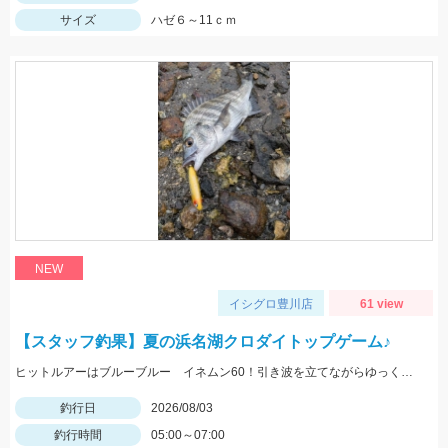
サイズ
ハゼ６～11ｃｍ
NEW
イシグロ豊川店
61 view
【スタッフ釣果】夏の浜名湖クロダイトップゲーム♪
ヒットルアーはブルーブルー イネムン60！引き波を立てながらゆっくり水面をタダ巻き。単発でしたがバシュッと気持ちよくバイトが出ました☆
釣行日
2026/08/03
釣行時間
05:00～07:00