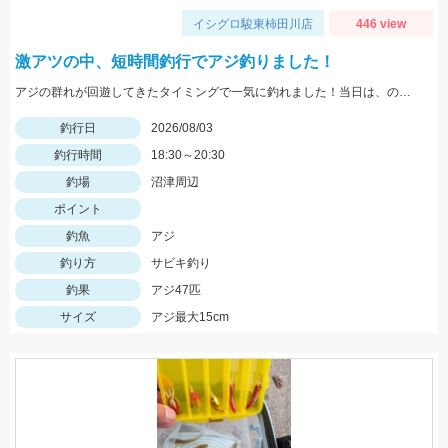
イシグロ駿東柿田川店
446 view
激アツの中、短時間釣行でアジ釣りました！
アジの群れが回遊してきたタイミングで一気に釣れました！当日は、のべ竿と豆アジマッチ・スピード餌つけ器仕掛・生アミエビなどを使用しました。
釣行日
2026/08/03
釣行時間
18:30～20:30
釣場
沼津周辺
ポイント
釣魚
アジ
釣り方
サビキ釣り
釣果
アジ47匹
サイズ
アジ最大15cm