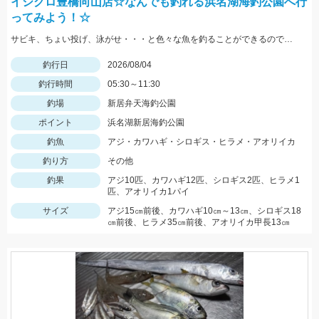
イシグロ豊橋向山店☆なんでも釣れる浜名湖海釣公園へ行
ってみよう！☆
サビキ、ちょい投げ、泳がせ・・・と色々な魚を釣ることができるので仕掛けも何種類か用意していけば楽しむことができますよ！
釣行日
2026/08/04
釣行時間
05:30～11:30
釣場
新居弁天海釣公園
ポイント
浜名湖新居海釣公園
釣魚
アジ・カワハギ・シロギス・ヒラメ・アオリイカ
釣り方
その他
釣果
アジ10匹、カワハギ12匹、シロギス2匹、ヒラメ1
匹、アオリイカ1パイ
サイズ
アジ15㎝前後、カワハギ10㎝～13㎝、シロギス18
㎝前後、ヒラメ35㎝前後、アオリイカ甲長13㎝