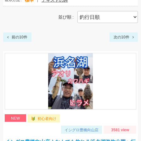
標準
テキストのみ
表示方法
並び順
前の10件
次の10件
NEW
初心者向け
イシグロ豊橋向山店
3581 view