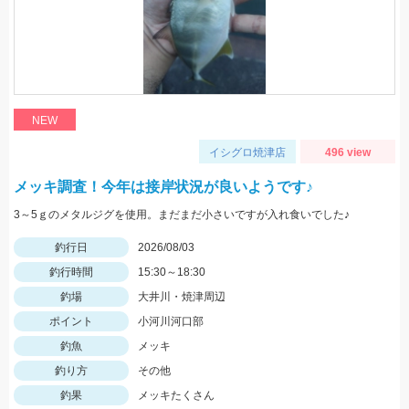
NEW
イシグロ焼津店
496 view
メッキ調査！今年は接岸状況が良いようです♪
3～5ｇのメタルジグを使用。まだまだ小さいですが入れ食いでした♪
釣行日
2026/08/03
釣行時間
15:30～18:30
釣場
大井川・焼津周辺
ポイント
小河川河口部
釣魚
メッキ
釣り方
その他
釣果
メッキたくさん