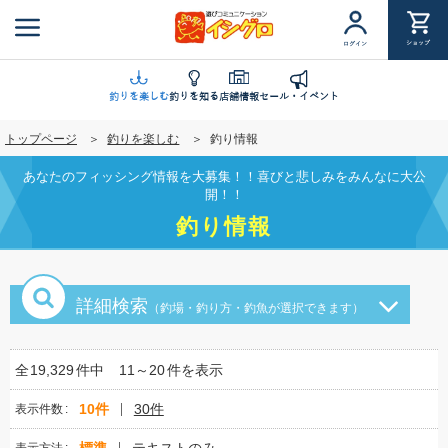
メ
イ
ショップ
ログイン
ン
コ
ン
釣りを楽しむ
釣りを知る
店舗情報
セール・イベント
テ
トップページ
釣りを楽しむ
釣り情報
ン
ツ
あなたのフィッシング情報を大募集！！喜びと悲しみをみんなに大公
に
開！！
移
釣り情報
動
詳細検索
（釣場・釣り方・釣魚が選択できます）
全
19,329
件中
11～20
件を表示
10件
30件
表示件数