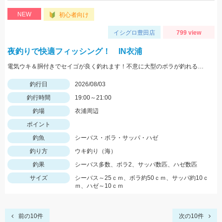
NEW
初心者向け
イシグロ豊田店
799 view
夜釣りで快適フィッシング！ IN衣浦
電気ウキ＆胴付きでセイゴが良く釣れます！不意に大型のボラが釣れることもあるので、ネットがあると安心です。
釣行日
2026/08/03
釣行時間
19:00～21:00
釣場
衣浦周辺
ポイント
釣魚
シーバス・ボラ・サッパ・ハゼ
釣り方
ウキ釣り（海）
釣果
シーバス多数、ボラ2、サッパ数匹、ハゼ数匹
サイズ
シーバス～25ｃｍ、ボラ約50ｃｍ、サッパ約10ｃ
ｍ、ハゼ～10ｃｍ
前の10件
次の10件