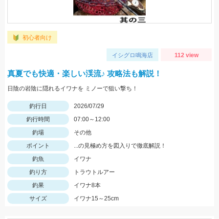
初心者向け
イシグロ鳴海店
112 view
真夏でも快適・楽しい渓流♪ 攻略法も解説！
日陰の岩陰に隠れるイワナを ミノーで狙い撃ち！
釣行日
2026/07/29
釣行時間
07:00～12:00
釣場
その他
ポイント
...の見極め方を図入りで徹底解説！
釣魚
イワナ
釣り方
トラウトルアー
釣果
イワナ8本
サイズ
イワナ15～25cm