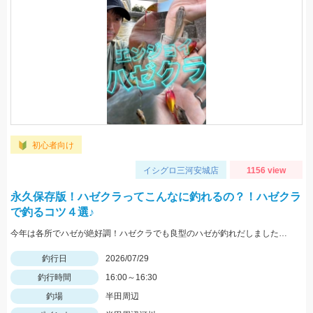
初心者向け
イシグロ三河安城店
1156 view
永久保存版！ハゼクラってこんなに釣れるの？！ハゼクラ
で釣るコツ４選♪
今年は各所でハゼが絶好調！ハゼクラでも良型のハゼが釣れだしました！今回はシンキングタイプのクランクを使用しました♪
釣行日
2026/07/29
釣行時間
16:00～16:30
釣場
半田周辺