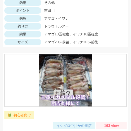
釣場
その他
ポイント
吉田川
釣魚
アマゴ・イワナ
釣り方
トラウトルアー
釣果
アマゴ10匹程度、イワナ10匹程度
サイズ
アマゴ20㎝前後、イワナ20㎝前後
初心者向け
イシグロ中川かの里店
163 view