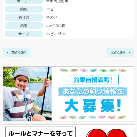
ポイント
半田周辺河川
釣魚
ハゼ
釣り方
その他
釣果
ハゼ20匹程
サイズ
ハゼ～15cm
前の10件
次の10件