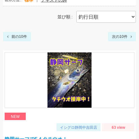
標準
テキストのみ
表示方法
並び順
前の10件
次の10件
NEW
イシグロ静岡中吉田店
63 view