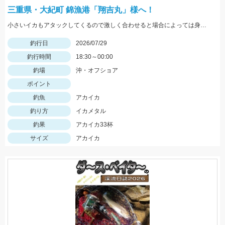
三重県・大紀町 錦漁港「翔吉丸」様へ！
小さいイカもアタックしてくるので激しく合わせると場合によっては身切れします！
釣行日
2026/07/29
釣行時間
18:30～00:00
釣場
沖・オフショア
ポイント
釣魚
アカイカ
釣り方
イカメタル
釣果
アカイカ33杯
サイズ
アカイカ