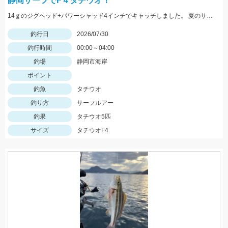
静岡サーフでF４タチウオ！
14ｇのジグヘッド+パワーシャッド4インチでキャッチしました。 夏のサーフタチウオゲームはこれからですね！
釣行日
2026/07/30
釣行時間
00:00～04:00
釣場
静岡市海岸
ポイント
釣魚
タチウオ
釣り方
サーフルアー
釣果
タチウオ5匹
サイズ
タチウオF4