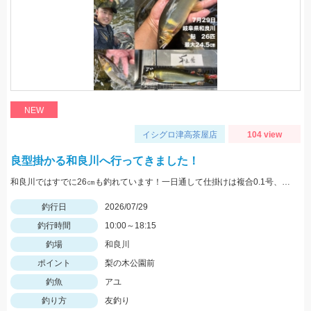
NEW
イシグロ津高茶屋店
104 view
良型掛かる和良川へ行ってきました！
和良川ではすでに26㎝も釣れています！一日通して仕掛けは複合0.1号、中ハリス1号、針7.5号を使用しました。
釣行日
2026/07/29
釣行時間
10:00～18:15
釣場
和良川
ポイント
梨の木公園前
釣魚
アユ
釣り方
友釣り