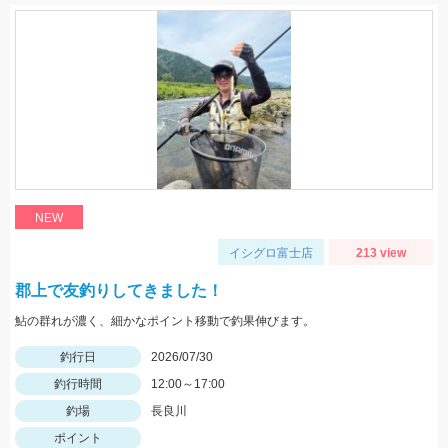
NEW
イシグロ富士店
213 view
郡上で友釣りしてきました！
鮎の群れが濃く、細かなポイント移動で釣果伸びます。
釣行日
2026/07/30
釣行時間
12:00～17:00
釣場
長良川
ポイント