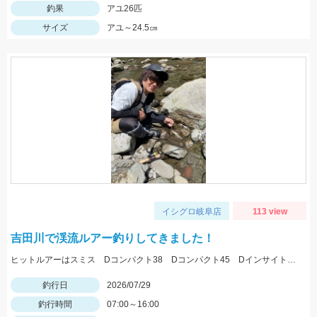
釣果
アユ26匹
サイズ
アユ～24.5㎝
イシグロ岐阜店
113 view
吉田川で渓流ルアー釣りしてきました！
ヒットルアーはスミス Dコンパクト38 Dコンパクト45 Dインサイト44 を使用。体高の良いアマゴ多く、楽しめました。
釣行日
2026/07/29
釣行時間
07:00～16:00