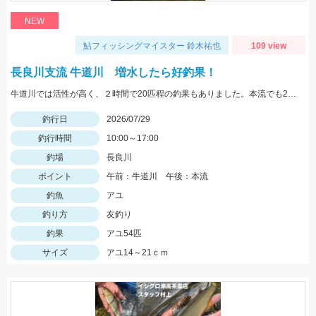
NEW
鮎フィッシングマイスター 鈴木祐也
109 view
長良川支流 牛道川 増水したら好釣果！
牛道川では活性が高く、２時間で20匹程の釣果もありました。本流でも20ｃｍクラスの鮎が掛かるようになってきており楽しむことができています。
釣行日
2026/07/29
釣行時間
10:00～17:00
釣場
長良川
ポイント
午前：牛道川 午後：本流
釣魚
アユ
釣り方
友釣り
釣果
アユ54匹
サイズ
アユ14～21ｃｍ