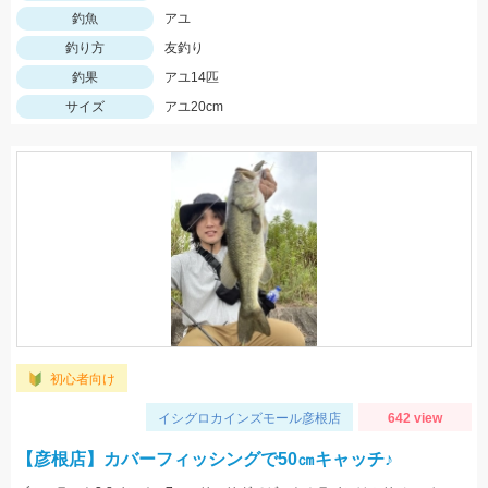
釣魚
アユ
釣り方
友釣り
釣果
アユ14匹
サイズ
アユ20cm
初心者向け
イシグロカインズモール彦根店
642 view
【彦根店】カバーフィッシングで50㎝キャッチ♪