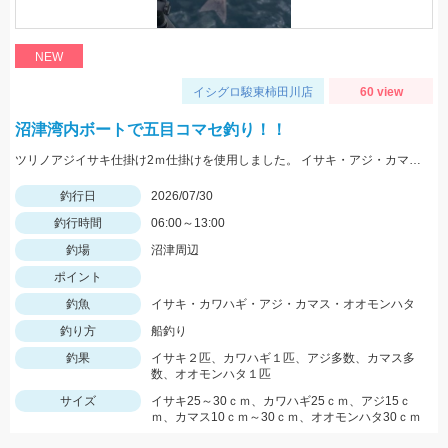
NEW
イシグロ駿東柿田川店
60 view
沼津湾内ボートで五目コマセ釣り！！
ツリノアジイサキ仕掛け2ｍ仕掛けを使用しました。 イサキ・アジ・カマスの魚影が多くいられました。 ハタ系は去年より少なく感じました。 水深は比較的浅い30ｍ前後の根を狙いました。 イサキは小さい個体が多くその中に大きいのが混じっている印象でした。
釣行日
2026/07/30
釣行時間
06:00～13:00
釣場
沼津周辺
ポイント
釣魚
イサキ・カワハギ・アジ・カマス・オオモンハタ
釣り方
船釣り
釣果
イサキ２匹、カワハギ１匹、アジ多数、カマス多
数、オオモンハタ１匹
サイズ
イサキ25～30ｃｍ、カワハギ25ｃｍ、アジ15ｃ
ｍ、カマス10ｃｍ～30ｃｍ、オオモンハタ30ｃｍ