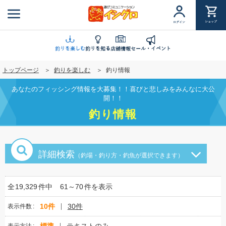
メ
イ
ショップ
ログイン
ン
コ
ン
釣りを楽しむ
釣りを知る
店舗情報
セール・イベント
テ
トップページ
釣りを楽しむ
釣り情報
ン
ツ
あなたのフィッシング情報を大募集！！喜びと悲しみをみんなに大公
に
開！！
移
釣り情報
動
詳細検索
（釣場・釣り方・釣魚が選択できます）
全
19,329
件中
61～70
件を表示
10件
30件
表示件数