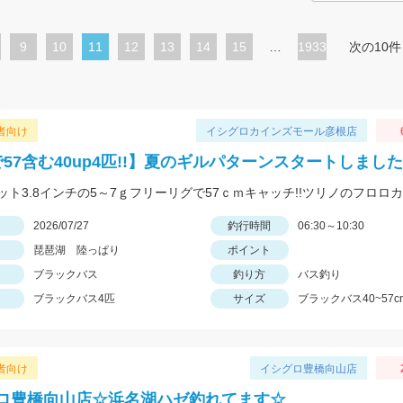
ペ
9
ペ
10
カ
11
ペ
12
ペ
13
ペ
14
ペ
15
…
1933
次の10件
ー
ー
レ
ー
ー
ー
ー
ジ
ジ
ン
ジ
ジ
ジ
ジ
ト
者向け
イシグロカインズモール彦根店
ペ
で57含む40up4匹!!】夏のギルパターンスタートしました
ー
ジ
日
2026/07/27
釣行時間
06:30～10:30
琵琶湖 陸っぱり
ポイント
ブラックバス
釣り方
バス釣り
ブラックバス4匹
サイズ
ブラックバス40~57c
者向け
イシグロ豊橋向山店
ロ豊橋向山店☆浜名湖ハゼ釣れてます☆