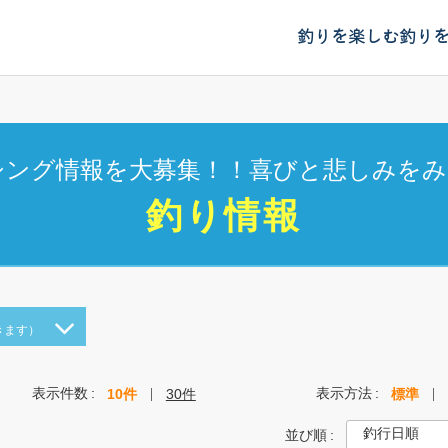
釣りを楽しむ
釣り
シング情報を大募集！！喜びと悲しみをみ
釣り情報
きます）
表示件数
表示方法
10件
30件
標準
並び順