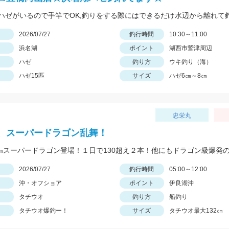
日
2026/07/27
釣行時間
10:30～11:00
浜名湖
ポイント
湖西市鷲津周辺
ハゼ
釣り方
ウキ釣り（海）
ハゼ15匹
サイズ
ハゼ6㎝～8㎝
忠栄丸
、スーパードラゴン乱舞！
日
2026/07/27
釣行時間
05:00～12:00
沖・オフショア
ポイント
伊良湖沖
タチウオ
釣り方
船釣り
タチウオ爆釣ー！
サイズ
タチウオ最大132㎝