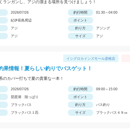
くランガンし、アジの溜まる場所を見つけましょう！
日
2026/07/26
釣行時間
01:30～04:00
紀伊長島周辺
ポイント
アジ
釣り方
アジング
アジ
サイズ
アジ
イシグロカインズモール彦根店
釣果情報！夏らしい釣りでバスゲット！
系のカバー打ちで夏の貴重な一本！
日
2026/07/26
釣行時間
09:00～15:00
琵琶湖 陸っぱり
ポイント
ブラックバス
釣り方
バス釣り
ブラックバス１匹
サイズ
ブラックバス４９㎝