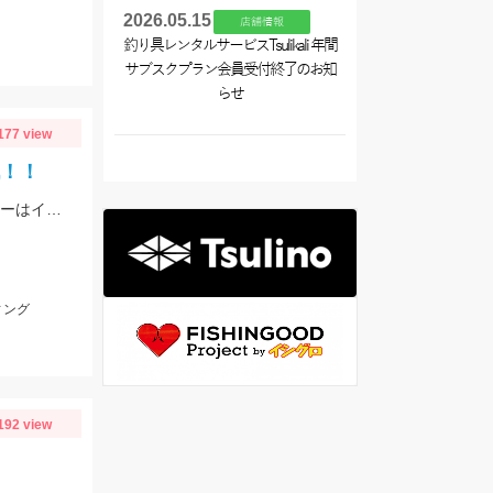
2026.05.15
店舗情報
釣り具レンタルサービスTsulikali 年間
サブスクプラン会員受付終了のお知
らせ
177 view
戦！！
伊勢湾マリーナで開催のマゴチハンターカップに参戦してきました！ ヒットルアーはイージーラボ、水波、DUOジャンゴ、ドライブSSギルなど。
ィング
192 view