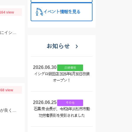
イベント情報を見る
164 view
いつもは筏がメインですが本日は久しぶりにシロギス釣りに千代崎ビーチへ 早朝にイシグロの自販機でゴールドイソメを購入しいざ千代崎ビーチへ、先客がたくさんいました。最初はセイゴの赤ちゃんが餌取りで苦労しましたが徐々にシロギスがヒットし帰る頃には他の魚の食い残しのエサでも食いついてきました。
お知らせ
2026.06.30
店舗情報
イシグロ磐田店 2026年6月30日改装
オープン！
68 view
2026.06.25
その他
石黒 衆 会長が、令和8年浜松市市勢
浅い棚でやれるので10～15号のメタルスッテを用意しましょう！カラーはピンクが良く当たりました！
功労者表彰を受彰されました