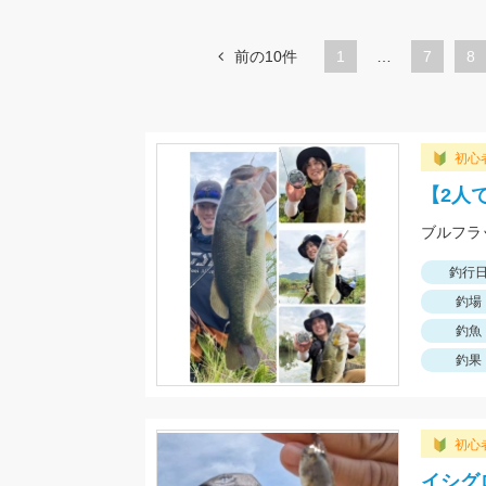
前の10件
1
…
ペ
7
ペ
8
ー
ー
ジ
ジ
初心
【2人
釣行
釣場
釣魚
釣果
初心
イシグ