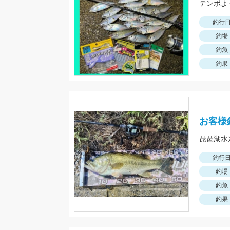
テンポよ
釣行
釣場
釣魚
釣果
お客様
琵琶湖水
釣行
釣場
釣魚
釣果