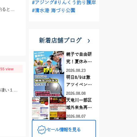
#アジング
#りんくう釣り護岸
岸近くにハゼがいるので手竿でOK,釣りをする際にはできるだけ水辺から離れて釣るとハゼの警戒が薄れ釣りやすくなりますよ。また暑いので暑さ対策や水分補給を忘れずに。
#清水港 海づり公園
新着店舗ブログ
親子で自由研
究！夏休みに
55 view
釣りデビュー
2026.08.23
明日8/9は激
アツイベント
最大132㎝スーパードラゴン登場！１日で130超え２本！他にもドラゴン級爆発の凄い１日でした！
日！！！～オ
2026.08.08
ーダー偏光グ
天竜川一部区
ラス受注会～
域外来魚再放
流禁止となり
2026.08.07
ました
セール情報を見る