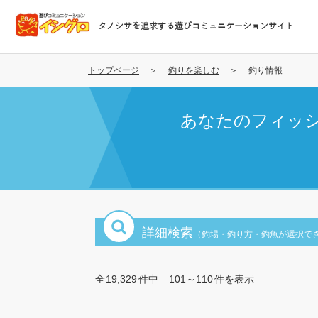
メ
イ
タノシサを追求する遊びコミュニケーションサイト
ン
コ
ン
トップページ
釣りを楽しむ
釣り情報
テ
ン
あなたのフィッ
ツ
に
移
動
詳細検索
（釣場・釣り方・釣魚が選択で
全
19,329
件中
101～110
件を表示