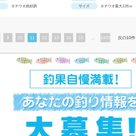
タチウオ絶好調
サイズ
タチウオ最大126㎝
ペ
9
ペ
10
カ
11
ペ
12
ペ
13
ペ
14
ペ
15
…
1933
次の10件
ー
ー
レ
ー
ー
ー
ー
ジ
ジ
ン
ジ
ジ
ジ
ジ
ト
ペ
ー
ジ