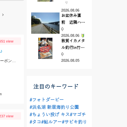
り
【45cmキャ
2026.08.06
ッチ】
お盆休み直
前 近隣ハゼ
釣り場調査し
2026.08.06
てきました
敦賀イカメタ
651 view
ル釣行in竹宝
♪
丸様 釣り方で
ブルフラット3.8インチの5～7ｇフリーリグで57ｃｍキャッチ!!ツリノのフロロカーボンラインは高強度、低伸度でカバー撃ちにはもってこいですよ♪
2026.08.05
釣果が激変！
竿頭を取った
パターンと
は？
注目のキーワード
m
#フォトダービー
#浜名湖 新居海釣り公園
#ちょうい投げ キス
#マゴチ
237 view
#タコ
#鮎ルアー
#サビキ釣り