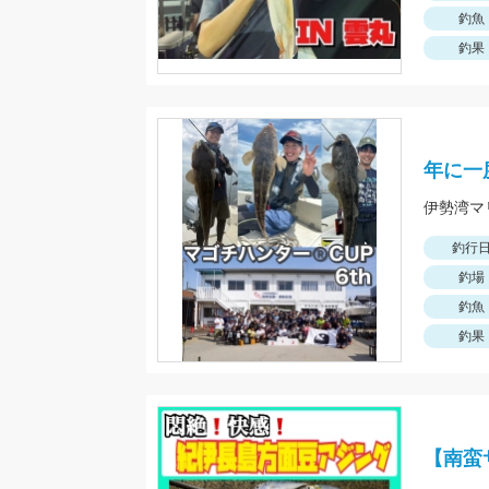
釣魚
釣果
年に一
釣行
釣場
釣魚
釣果
【南蛮