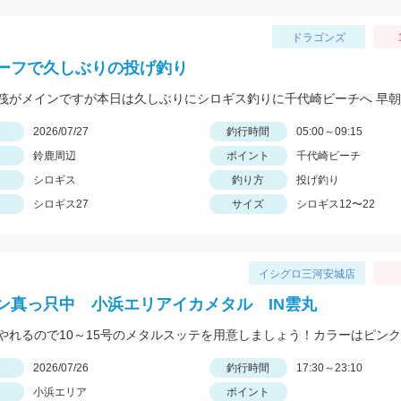
ドラゴンズ
ーフで久しぶりの投げ釣り
日
2026/07/27
釣行時間
05:00～09:15
鈴鹿周辺
ポイント
千代崎ビーチ
シロギス
釣り方
投げ釣り
シロギス27
サイズ
シロギス12〜22
イシグロ三河安城店
ン真っ只中 小浜エリアイカメタル IN雲丸
日
2026/07/26
釣行時間
17:30～23:10
小浜エリア
ポイント