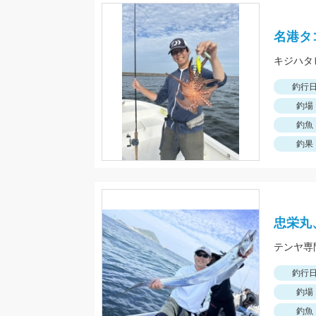
名港タ
キジハタ
釣行
釣場
釣魚
釣果
忠栄丸
テンヤ専
釣行
釣場
釣魚