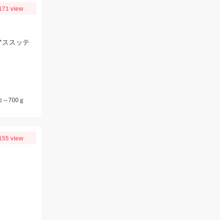
171 view
アススッテ
～700ｇ
155 view