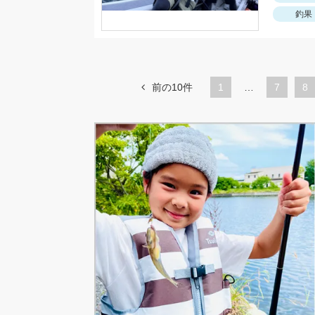
釣果
前の10件
1
…
ペ
7
ペ
8
ー
ー
ジ
ジ