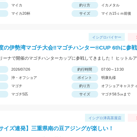
マイカ
釣り方
イカメタル
マイカ20杯
サイズ
マイカ15ｃｍ前後
イシグロバイヤー
度の伊勢湾マゴチ大会‼マゴチハンター®︎CUP 6thに参
日
2026/07/26
釣行時間
07:00～13:30
沖・オフショア
ポイント
明康丸様
マゴチ
釣り方
オフショアキャステ
マゴチ5匹
サイズ
マゴチ58.5㎝まで
イシグロ津高茶屋店
サイズ連発】三重県南の豆アジングが楽しい！