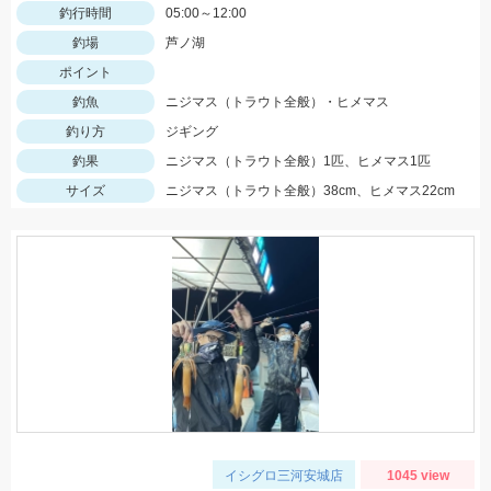
釣行時間
05:00～12:00
釣場
芦ノ湖
ポイント
釣魚
ニジマス（トラウト全般）・ヒメマス
釣り方
ジギング
釣果
ニジマス（トラウト全般）1匹、ヒメマス1匹
サイズ
ニジマス（トラウト全般）38cm、ヒメマス22cm
イシグロ三河安城店
1045 view