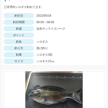
三河湾内シロギス釣れてます。
釣行日
2022/05/18
釣行時間
06:00～08:00
釣場
吉良サンライズパーク
ポイント
釣魚
シロギス
釣り方
投げ釣り
釣果
シロギス3匹
サイズ
シロギス15㎝