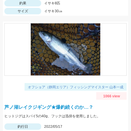
釣果
イサキ8匹
サイズ
イサキ30㎝
オフショア（静岡エリア）フィッシングマイスター 山本一成
1066 view
芦ノ湖レイクジギング★爆釣続くのか…？
ヒットジグはスパイ5の40g、フックは迅掛を使用しました。
釣行日
2022/05/17