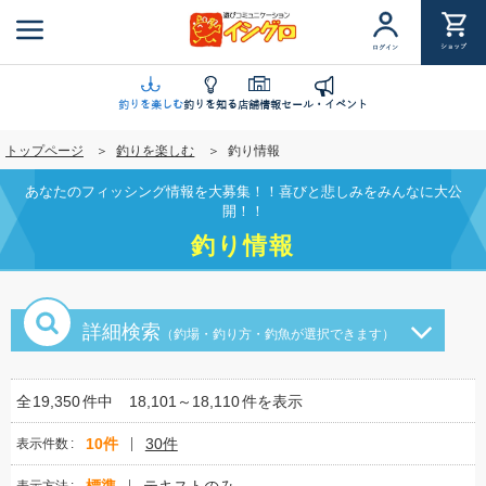
メ
イ
ショップ
ログイン
ン
コ
ン
釣りを楽しむ
釣りを知る
店舗情報
セール・イベント
テ
トップページ
釣りを楽しむ
釣り情報
ン
ツ
あなたのフィッシング情報を大募集！！喜びと悲しみをみんなに大公
に
開！！
移
釣り情報
動
詳細検索
（釣場・釣り方・釣魚が選択できます）
全
19,350
件中
18,101～18,110
件を表示
10件
30件
表示件数