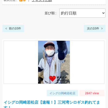
標準
テキストのみ
表示方法
並び順
前の10件
次の10件
イシグロ岡崎若松店
2847 view
イシグロ岡崎若松店【速報！】三河湾シロギス釣れてま
す！