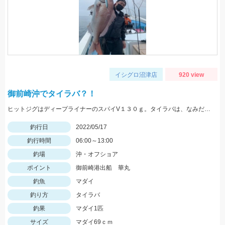
イシグロ沼津店
920 view
御前崎沖でタイラバ？！
ヒットジグはディープライナーのスパイV１３０ｇ。タイラバは、なみだまＴＧ８０ｇやビンビン玉１００ｇ等を使用
釣行日
2022/05/17
釣行時間
06:00～13:00
釣場
沖・オフショア
ポイント
御前崎港出船 華丸
釣魚
マダイ
釣り方
タイラバ
釣果
マダイ1匹
サイズ
マダイ69ｃｍ