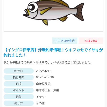
イシグロ伊東店
444 view
【イシグロ伊東店】沖磯釣果情報！ウキフカセでイサキが
釣れました！
朝から午後までの釣果 エサ取りで小サバが大群で居り苦戦しました。
釣行日
2022/05/17
釣行時間
06:40～14:30
釣場
南伊豆周辺
ポイント
中木港出船 沖磯
釣魚
イサキ
釣り方
その他