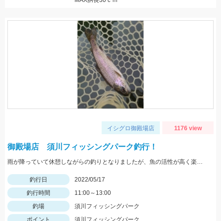
MAX胴長30ｃｍ
イシグロ御殿場店
1176 view
御殿場店 須川フィッシングパーク釣行！
雨が降っていて休憩しながらの釣りとなりましたが、魚の活性が高く楽しむことができました！Bスパーク2.0ｇのＧマジョーラに反応良かったです。
釣行日
2022/05/17
釣行時間
11:00～13:00
釣場
須川フィッシングパーク
ポイント
須川フィッシングパーク