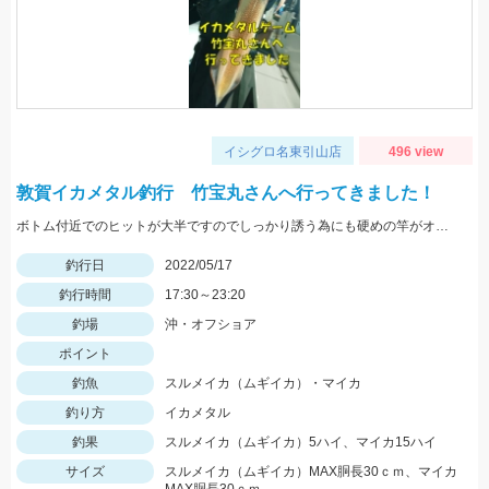
イシグロ名東引山店
496 view
敦賀イカメタル釣行 竹宝丸さんへ行ってきました！
ボトム付近でのヒットが大半ですのでしっかり誘う為にも硬めの竿がオススメ！スッテは基本色の赤緑・赤黄などの20号がメインです。
釣行日
2022/05/17
釣行時間
17:30～23:20
釣場
沖・オフショア
ポイント
釣魚
スルメイカ（ムギイカ）・マイカ
釣り方
イカメタル
釣果
スルメイカ（ムギイカ）5ハイ、マイカ15ハイ
サイズ
スルメイカ（ムギイカ）MAX胴長30ｃｍ、マイカ