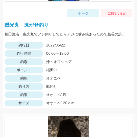
ホーク
1388 view
磯光丸 泳がせ釣り
福田漁港 磯光丸でアジ釣りしてたらアジに噛み痕あったので船長の許可もらって泳がせしていっぱつでした。
釣行日
2022/05/22
釣行時間
06:00～13:00
釣場
沖・オフショア
ポイント
福田沖
釣魚
オオニベ
釣り方
船釣り
釣果
オオニベ1匹
サイズ
オオニベ120ｃｍ