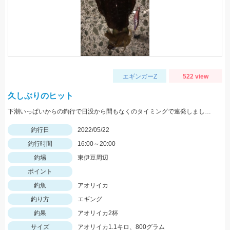
エギンガーZ
522 view
久しぶりのヒット
下潮いっぱいからの釣行で日没から間もなくのタイミングで連発しました。
釣行日
2022/05/22
釣行時間
16:00～20:00
釣場
東伊豆周辺
ポイント
釣魚
アオリイカ
釣り方
エギング
釣果
アオリイカ2杯
サイズ
アオリイカ1.1キロ、800グラム