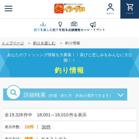
メ
イ
ショップ
ログイン
ン
コ
ン
釣りを楽しむ
釣りを知る
店舗情報
セール・イベント
テ
トップページ
釣りを楽しむ
釣り情報
ン
ツ
あなたのフィッシング情報を大募集！！喜びと悲しみをみんなに大公
に
開！！
移
釣り情報
動
詳細検索
（釣場・釣り方・釣魚が選択できます）
全
19,328
件中
18,001～18,010
件を表示
10件
30件
表示件数