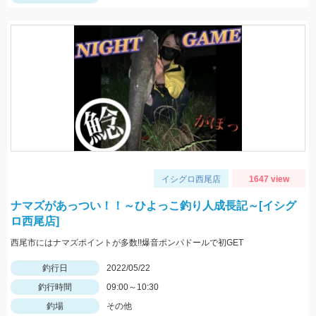
イシグロ西尾店
1647 view
ナマズがあっつい！！～ひよっこ釣り人成長記～[イシグ
ロ西尾店]
西尾市にはナマズポイントが多数!!爆音ポンパドールで初GET
釣行日
2022/05/22
釣行時間
09:00～10:30
釣場
その他