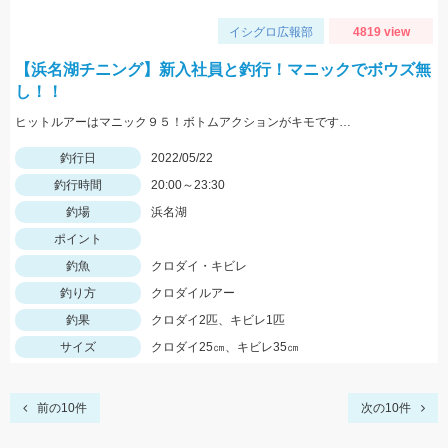
イシグロ広報部
4819 view
【浜名湖チニング】新入社員と釣行！マニックでボウズ無
し！！
ヒットルアーはマニック９５！ボトムアクションがキモです…
釣行日
2022/05/22
釣行時間
20:00～23:30
釣場
浜名湖
ポイント
釣魚
クロダイ・キビレ
釣り方
クロダイルアー
釣果
クロダイ2匹、キビレ1匹
サイズ
クロダイ25㎝、キビレ35㎝
前の10件
次の10件