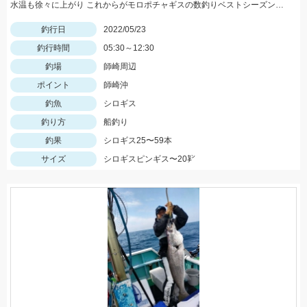
水温も徐々に上がり これからがモロポチャギスの数釣りベストシーズンインですよッ(・∀・)b
釣行日
2022/05/23
釣行時間
05:30～12:30
釣場
師崎周辺
ポイント
師崎沖
釣魚
シロギス
釣り方
船釣り
釣果
シロギス25〜59本
サイズ
シロギスピンギス〜20㌢