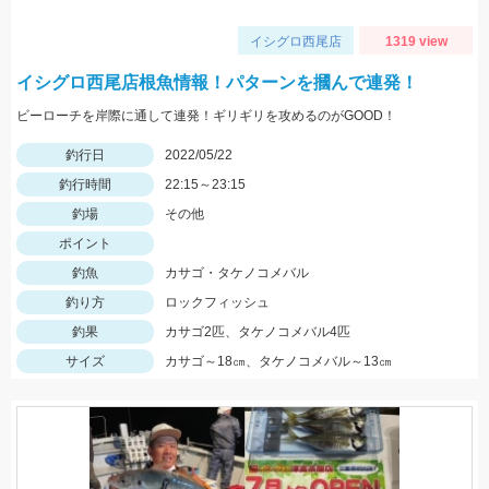
イシグロ西尾店
1319 view
イシグロ西尾店根魚情報！パターンを摑んで連発！
ビーローチを岸際に通して連発！ギリギリを攻めるのがGOOD！
釣行日
2022/05/22
釣行時間
22:15～23:15
釣場
その他
ポイント
釣魚
カサゴ・タケノコメバル
釣り方
ロックフィッシュ
釣果
カサゴ2匹、タケノコメバル4匹
サイズ
カサゴ～18㎝、タケノコメバル～13㎝