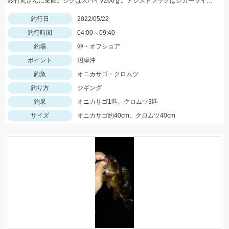
鈴竹丸さんに乗船。ジグはスパイV200ｇ。アシストフックはジガーライトシワリ2/0を使用。
釣行日
2022/05/22
釣行時間
04:00～09:40
釣場
沖・オフショア
ポイント
沼津沖
釣魚
オニカサゴ・クロムツ
釣り方
ジギング
釣果
オニカサゴ1匹、クロムツ3匹
サイズ
オニカサゴ約40cm、クロムツ40cm