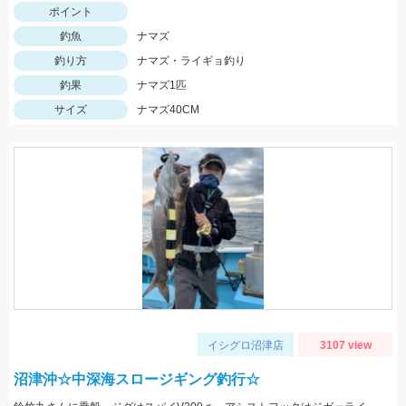
ポイント
釣魚
ナマズ
釣り方
ナマズ・ライギョ釣り
釣果
ナマズ1匹
サイズ
ナマズ40CM
イシグロ沼津店
3107 view
沼津沖☆中深海スロージギング釣行☆