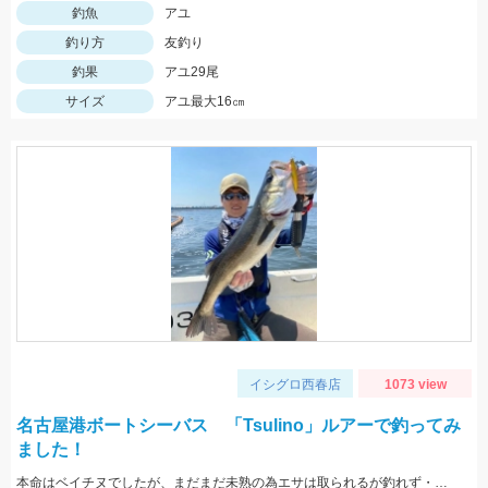
釣魚
アユ
釣り方
友釣り
釣果
アユ29尾
サイズ
アユ最大16㎝
イシグロ西春店
1073 view
名古屋港ボートシーバス 「Tsulino」ルアーで釣ってみ
ました！
本命はベイチヌでしたが、まだまだ未熟の為エサは取られるが釣れず・・・