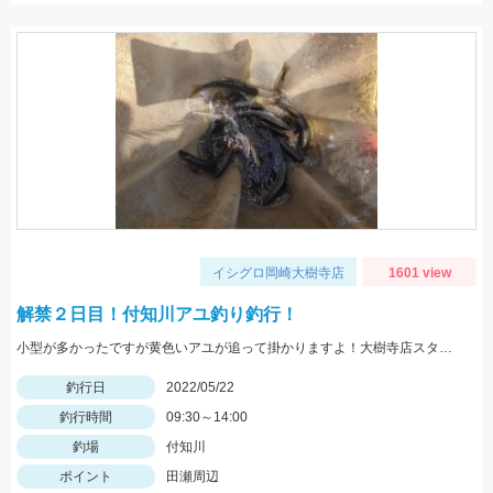
イシグロ岡崎大樹寺店
1601 view
解禁２日目！付知川アユ釣り釣行！
小型が多かったですが黄色いアユが追って掛かりますよ！大樹寺店スタッフ岩崎釣行
釣行日
2022/05/22
釣行時間
09:30～14:00
釣場
付知川
ポイント
田瀬周辺