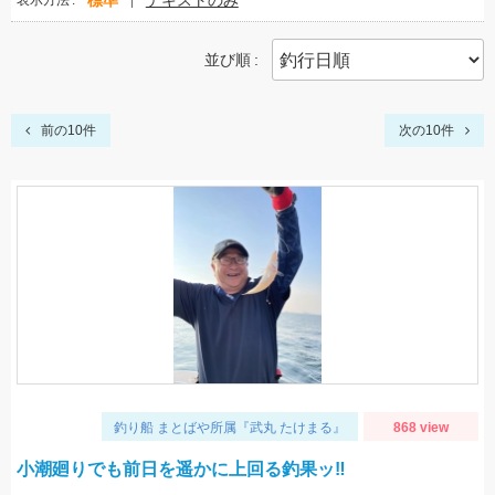
標準
テキストのみ
表示方法
並び順
前の10件
次の10件
釣り船 まとばや所属『武丸 たけまる』
868 view
小潮廻りでも前日を遥かに上回る釣果ッ‼︎