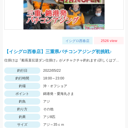
イシグロ西春店
2526 view
【イシグロ西春店】三重県バチコンアジング初挑戦♪
仕掛けは『船長直伝逆ダン仕掛け』がメチャクチャ釣れます♪詳しくはブログをご覧ください‼
釣行日
2022/05/22
釣行時間
18:00～23:00
釣場
沖・オフショア
ポイント
錦港発・愛海丸さま
釣魚
アジ
釣り方
その他
釣果
アジ8匹
サイズ
アジ～35ｃｍ