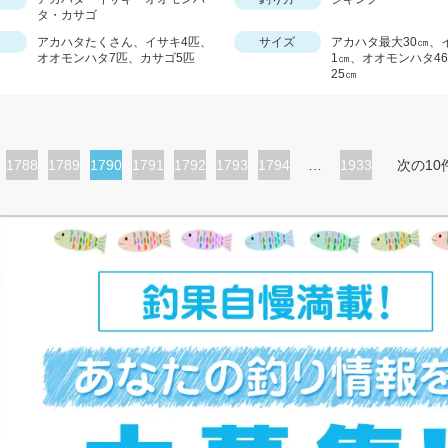
タ・カサゴ
アカハタたくさん、イサキ4匹、
サイズ
アカハタ最大30㎝、
オオモンハタ7匹、カサゴ5匹
1㎝、オオモンハタ4
25㎝
ペ
1788
ペ
1789
カ
1790
ペ
1791
ペ
1792
ペ
1793
ペ
1794
…
1933
次の10
ー
ー
レ
ー
ー
ー
ー
ジ
ジ
ン
ジ
ジ
ジ
ジ
ト
ペ
ー
ジ