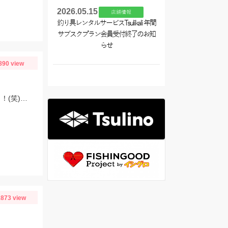
2026.05.15
店舗情報
釣り具レンタルサービスTsulikali 年間
サブスクプラン会員受付終了のお知
らせ
890 view
朝マズメ、頂いた長い竿で初挑戦！豆アジget♡サバも来て、入れ食い状態最高～！(笑) サイズ小さいから調理大変ですｗｗｗ
873 view