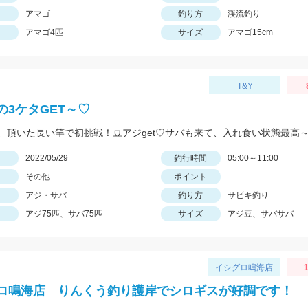
アマゴ
釣り方
渓流釣り
アマゴ4匹
サイズ
アマゴ15cm
T&Y
の3ケタGET～♡
日
2022/05/29
釣行時間
05:00～11:00
その他
ポイント
アジ・サバ
釣り方
サビキ釣り
アジ75匹、サバ75匹
サイズ
アジ豆、サバサバ
イシグロ鳴海店
1
ロ鳴海店 りんくう釣り護岸でシロギスが好調です！