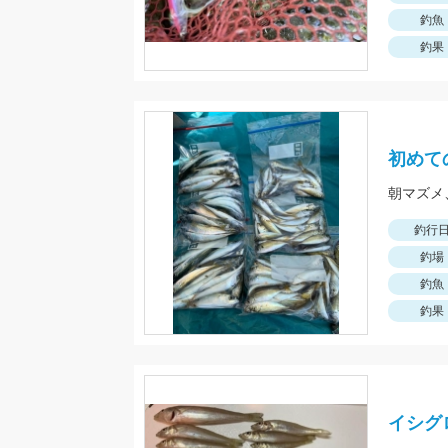
釣魚
釣果
初めて
釣行
釣場
釣魚
釣果
イシグ