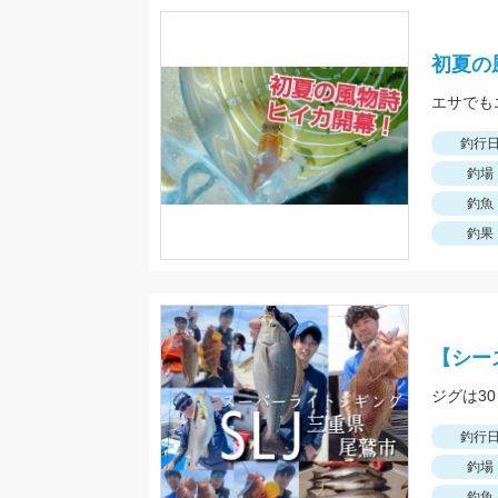
初夏の
エサでも
釣行
釣場
釣魚
釣果
【シー
ジグは3
釣行
釣場
釣魚