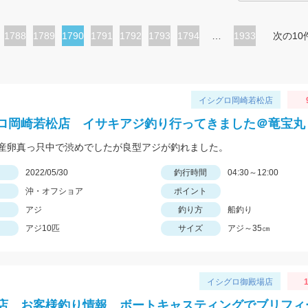
ペ
1788
ペ
1789
カ
1790
ペ
1791
ペ
1792
ペ
1793
ペ
1794
…
1933
次の10
ー
ー
レ
ー
ー
ー
ー
ジ
ジ
ン
ジ
ジ
ジ
ジ
ト
イシグロ岡崎若松店
ペ
ロ岡崎若松店 イサキアジ釣り行ってきました＠竜宝丸
ー
産卵真っ只中で渋めでしたが良型アジが釣れました。
ジ
日
2022/05/30
釣行時間
04:30～12:00
沖・オフショア
ポイント
アジ
釣り方
船釣り
アジ10匹
サイズ
アジ～35㎝
イシグロ御殿場店
1
店 お客様釣り情報 ボートキャスティングでブリフィ