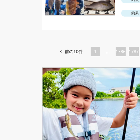
釣果
前の10件
1
…
ペ
1786
ペ
1787
ー
ー
ジ
ジ