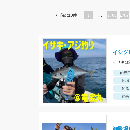
前の10件
1
…
ペ
1786
ペ
1787
ー
ー
ジ
ジ
イシグ
イサキは
釣行
釣場
釣魚
釣果
御殿場