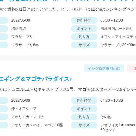
日
2022/05/30
釣行時間
05:00～12:00
沼津周辺
ポイント
沼津湾内ボート釣り
ワラサ・ブリ
釣り方
オフショアキャステ
ワラサ・ブリ8本
サイズ
ワラサ・ブリ80~90c
イシグロ名東引山店
1
エギング＆マゴチパラダイス♪
日
2022/05/30
釣行時間
04:30～10:30
沖・オフショア
ポイント
アオリイカ・マゴチ
釣り方
その他
アオリイカ２ハイ、マゴチ10匹
サイズ
アオリイカ1キロove
60センチ