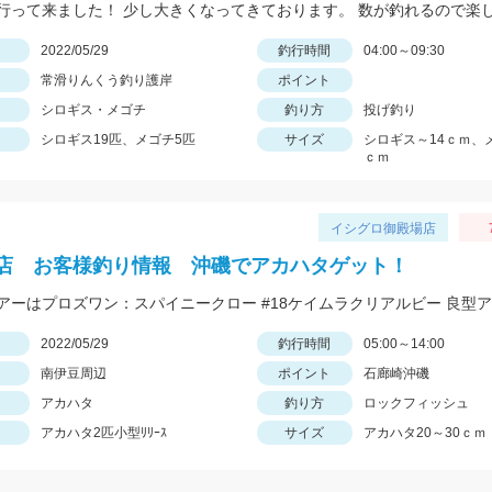
日
2022/05/29
釣行時間
04:00～09:30
常滑りんくう釣り護岸
ポイント
シロギス・メゴチ
釣り方
投げ釣り
シロギス19匹、メゴチ5匹
サイズ
シロギス～14ｃｍ、
ｃｍ
イシグロ御殿場店
店 お客様釣り情報 沖磯でアカハタゲット！
日
2022/05/29
釣行時間
05:00～14:00
南伊豆周辺
ポイント
石廊崎沖磯
アカハタ
釣り方
ロックフィッシュ
アカハタ2匹小型ﾘﾘｰｽ
サイズ
アカハタ20～30ｃｍ