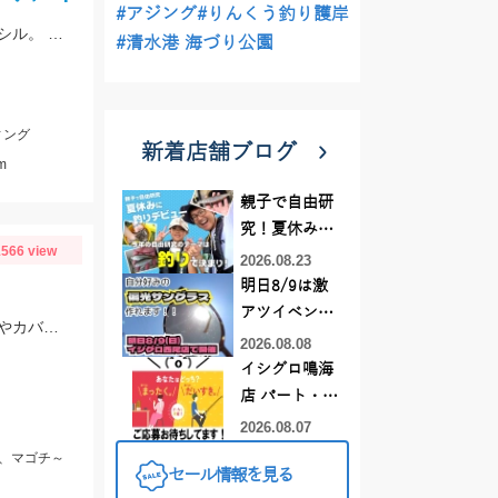
#アジング
#りんくう釣り護岸
ナブラ発生で爆釣の1日とのことでした。ヒットルアーは12cmのシンキングペンシル。 90㎝クラスの大型ブリ。おめでとうございます！
#清水港 海づり公園
ィング
新着店舗ブログ
m
親子で自由研
究！夏休みに
566 view
釣りデビュー
2026.08.23
明日8/9は激
アツイベント
アオリイカはデュエルEZ－Qキャストプラス3号、マゴチはスタッガー3.5インチやカバークローグランデにヒット！
日！！！～オ
2026.08.08
ーダー偏光グ
イシグロ鳴海
ラス受注会～
店 パート・ア
ルバイトスタ
2026.08.07
ッフまだまだ
r、マゴチ～
セール情報を見る
募集中！