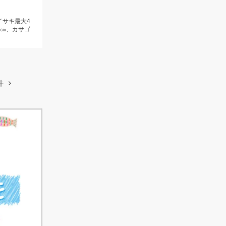
イサキ最大4
6㎝、カサゴ
件