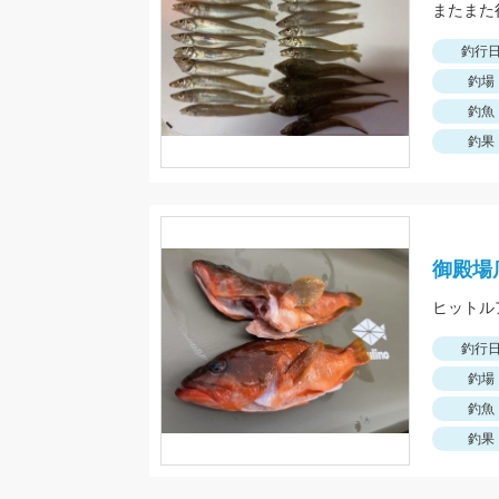
釣行
釣場
釣魚
釣果
御殿場
釣行
釣場
釣魚
釣果