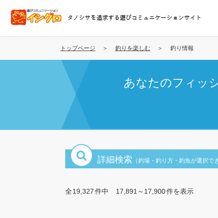
メ
イ
タノシサを追求する遊びコミュニケーションサイト
ン
コ
ン
トップページ
釣りを楽しむ
釣り情報
テ
ン
あなたのフィッ
ツ
に
移
動
詳細検索
（釣場・釣り方・釣魚が選択で
全
19,327
件中
17,891～17,900
件を表示