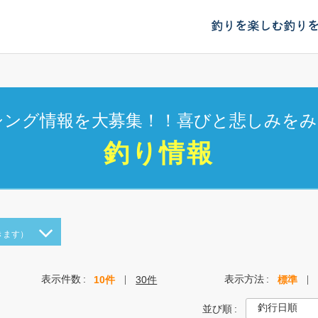
釣りを楽しむ
釣り
シング情報を大募集！！喜びと悲しみをみ
釣り情報
きます）
表示件数
表示方法
10件
30件
標準
並び順