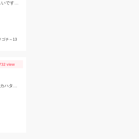
またまた行って来ました！ 少し大きくなってきております。 数が釣れるので楽しいですよ！
メゴチ～13
732 view
ヒットルアーはプロズワン：スパイニークロー #18ケイムラクリアルビー 良型アカハタ おめでとうございます！