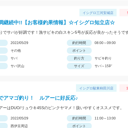
イシグロ三河安城店
調継続中!!【お客様釣果情報】☆イシグロ知立店☆
りでサバが好調です！漁サビキの白スキン5号が反応が良かったそうです
日
2022/05/29
釣行時間
08:00～09:00
その他
ポイント
サバ
釣り方
サビキ釣り
サバ沢山
サイズ
サバ～15㌢
イシグロ駿東柿田川店
でアマゴ釣り！ ルアーに好反応♪
アーはDUO/リュウキ45Sのピンクヤマメ！扱いやすくオススメです。
日
2022/05/29
釣行時間
11:00～13:00
西伊豆周辺
ポイント