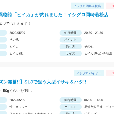
イシグロ岡崎若松店
1
風物詩「ヒイカ」が釣れました！イシグロ岡崎若松店
エギでも狙えます！
日
2022/05/29
釣行時間
20:30～21:30
その他
ポイント
ヒイカ
釣り方
その他
ヒイカ2匹
サイズ
ヒイカ10センチ程度
イシグロバイヤー
2
ズン開幕!!】SLJで狙う大型イサキ＆ハタ!!
0～50gくらいを使用。
日
2022/05/29
釣行時間
06:00～14:00
沖・オフショア
ポイント
尾鷲市賀田港 ディ
アカハタ・イサキ・オオモンハ
釣り方
ジギング