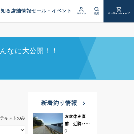
を知る
店舗情報
セール・イベント
ログイン
検索
オンラインショップ
んなに大公開！！
新着釣り情報
お盆休み直
テキストのみ
前 近隣ハゼ
釣り場調査し