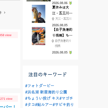
2026.08.06
てきました
夏休みは大
件
江・五三川で
大江・五三川
バスフィッシ
ング♪
2026.08.05
【白子漁港釣
958 view
り桟橋】ちょ
白子漁港 釣り
い投げ釣りが
桟橋
絶好調!キスや
2026.08.05
ハゼが簡単に
釣れますよ💛
注目のキーワード
#フォトダービー
#浜名湖 新居海釣り公園
#ちょうい投げ キス
#マゴチ
271 view
#タコ
#鮎ルアー
#サビキ釣り
ーバー！