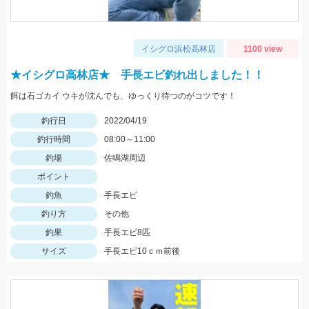
イシグロ浜松高林店
1100 view
★イシグロ高林店★ 手長エビ釣れ出しました！！
餌は石ゴカイ ウキが沈んでも、ゆっくり待つのがコツです！
釣行日
2022/04/19
釣行時間
08:00～11:00
釣場
佐鳴湖周辺
ポイント
釣魚
手長エビ
釣り方
その他
釣果
手長エビ8匹
サイズ
手長エビ10ｃｍ前後