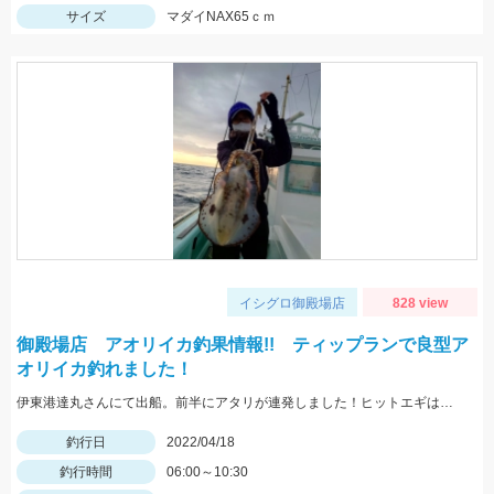
サイズ
マダイNAX65ｃｍ
イシグロ御殿場店
828 view
御殿場店 アオリイカ釣果情報!! ティップランで良型ア
オリイカ釣れました！
伊東港達丸さんにて出船。前半にアタリが連発しました！ヒットエギはヤマシタのエギ王TR「ミステリーパープル」に30gのTRシンカー（オレンジ）を装着して釣れました！
釣行日
2022/04/18
釣行時間
06:00～10:30