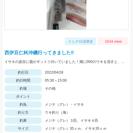
イシグロ沼津店
1034 view
西伊豆仁科沖磯行ってきました‼
イサキの皮目に脂がギットリ付いていました！潮に000のウキを流すと、イサキが喰ってきました。
釣行日
2022/04/19
釣行時間
05:30～15:00
釣場
その他
ポイント
釣魚
メジナ（グレ）・イサキ
釣り方
ウキ釣り（海）
釣果
メジナ（グレ）３匹、イサキ４匹
サイズ
メジナ（グレ）35ｃｍ、イサキ35ｃｍ