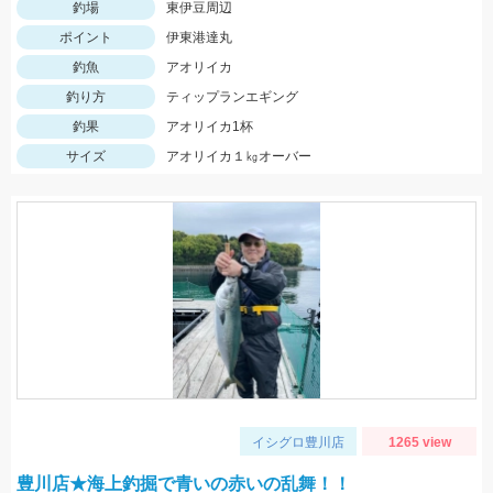
釣場
東伊豆周辺
ポイント
伊東港達丸
釣魚
アオリイカ
釣り方
ティップランエギング
釣果
アオリイカ1杯
サイズ
アオリイカ１㎏オーバー
イシグロ豊川店
1265 view
豊川店★海上釣掘で青いの赤いの乱舞！！