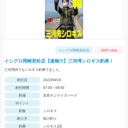
イシグロ岡崎若松店
2667 view
イシグロ岡崎若松店【速報!!!】三河湾シロギス釣果！
三河湾内でもシロギス釣果でました。
釣行日
2022/04/19
釣行時間
07:00～09:00
釣場
吉良サンライズパーク
ポイント
釣魚
シロギス
釣り方
投げ釣り
釣果
シロギス1匹