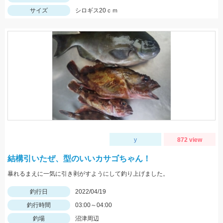
サイズ
シロギス20ｃｍ
y
872 view
結構引いたぜ、型のいいカサゴちゃん！
暴れるまえに一気に引き剥がすようにして釣り上げました。
釣行日
2022/04/19
釣行時間
03:00～04:00
釣場
沼津周辺