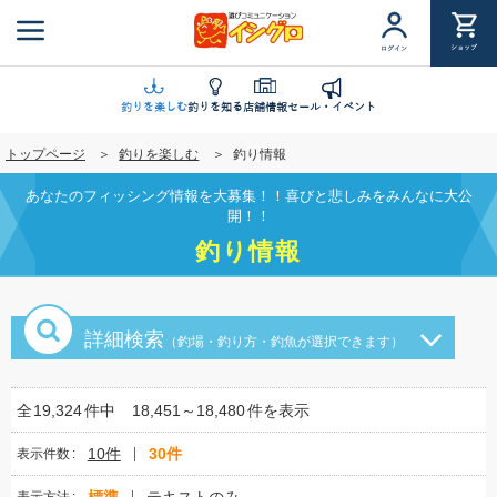
メ
イ
ショップ
ログイン
ン
コ
ン
釣りを楽しむ
釣りを知る
店舗情報
セール・イベント
テ
トップページ
釣りを楽しむ
釣り情報
ン
ツ
あなたのフィッシング情報を大募集！！喜びと悲しみをみんなに大公
に
開！！
移
釣り情報
動
詳細検索
（釣場・釣り方・釣魚が選択できます）
全
19,324
件中
18,451～18,480
件を表示
10件
30件
表示件数