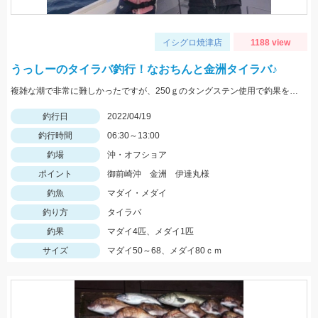
イシグロ焼津店
1188 view
うっしーのタイラバ釣行！なおちんと金洲タイラバ♪
複雑な潮で非常に難しかったですが、250ｇのタングステン使用で釣果を出せました。
釣行日
2022/04/19
釣行時間
06:30～13:00
釣場
沖・オフショア
ポイント
御前崎沖 金洲 伊達丸様
釣魚
マダイ・メダイ
釣り方
タイラバ
釣果
マダイ4匹、メダイ1匹
サイズ
マダイ50～68、メダイ80ｃｍ