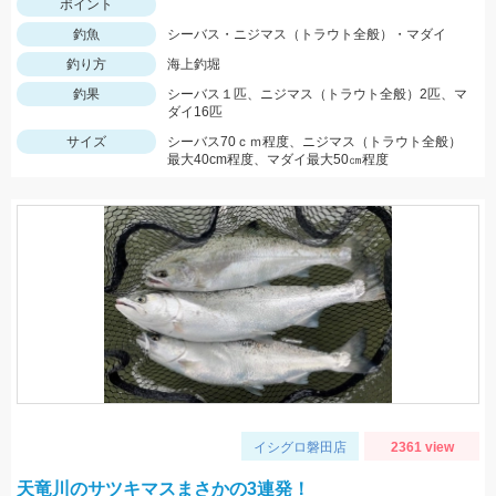
ポイント
釣魚
シーバス・ニジマス（トラウト全般）・マダイ
釣り方
海上釣堀
釣果
シーバス１匹、ニジマス（トラウト全般）2匹、マ
ダイ16匹
サイズ
シーバス70ｃｍ程度、ニジマス（トラウト全般）
最大40cm程度、マダイ最大50㎝程度
イシグロ磐田店
2361 view
天竜川のサツキマスまさかの3連発！