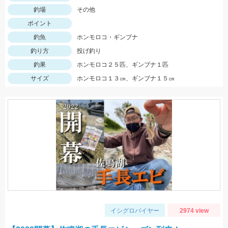
釣場
その他
ポイント
釣魚
ホンモロコ・ギンブナ
釣り方
投げ釣り
釣果
ホンモロコ２５匹、ギンブナ１匹
サイズ
ホンモロコ１３㎝、ギンブナ１５㎝
イシグロバイヤー
2974 view