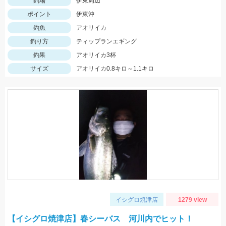
釣場
伊東周辺
ポイント
伊東沖
釣魚
アオリイカ
釣り方
ティップランエギング
釣果
アオリイカ3杯
サイズ
アオリイカ0.8キロ～1.1キロ
イシグロ焼津店
1279 view
【イシグロ焼津店】春シーバス 河川内でヒット！