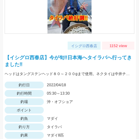
イシグロ西春店
1152 view
【イシグロ西春店】今が旬‼日本海へタイラバへ行ってき
ました‼
ヘッドはタングステンヘッド８０～２００gまで使用。ネクタイは中井チューンとタコベイトでよくヒットさせられました！
釣行日
2022/04/18
釣行時間
05:30～13:30
釣場
沖・オフショア
ポイント
釣魚
マダイ
釣り方
タイラバ
釣果
マダイ8匹