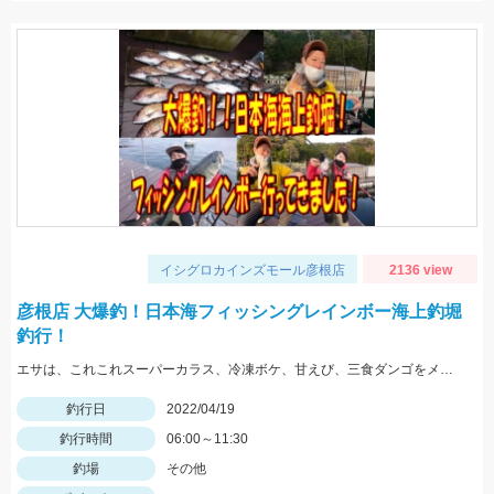
イシグロカインズモール彦根店
2136 view
彦根店 大爆釣！日本海フィッシングレインボー海上釣堀
釣行！
エサは、これこれスーパーカラス、冷凍ボケ、甘えび、三食ダンゴをメインで使用。タナが浅く3ｍ～5ｍで良く当たりました。
釣行日
2022/04/19
釣行時間
06:00～11:30
釣場
その他