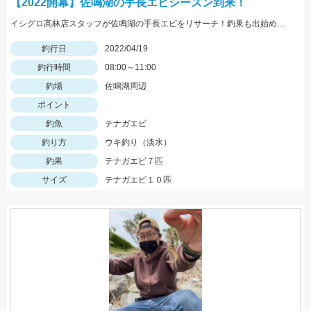
【2022開幕】佐鳴湖の手長エビシーズン到来！
イシグロ高林店スタッフが佐鳴湖の手長エビをリサーチ！釣果も出始めています！GWにもオススメのターゲットです！
釣行日
2022/04/19
釣行時間
08:00～11:00
釣場
佐鳴湖周辺
ポイント
釣魚
テナガエビ
釣り方
ウキ釣り（淡水）
釣果
テナガエビ７匹
サイズ
テナガエビ１０匹