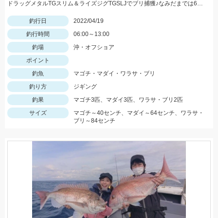
ドラッグメタルTGスリム＆ライズジグTGSLJでブリ捕獲♪なみだまでは60overのマダイも！？
釣行日
2022/04/19
釣行時間
06:00～13:00
釣場
沖・オフショア
ポイント
釣魚
マゴチ・マダイ・ワラサ・ブリ
釣り方
ジギング
釣果
マゴチ3匹、マダイ3匹、ワラサ・ブリ2匹
サイズ
マゴチ～40センチ、マダイ～64センチ、ワラサ・
ブリ～84センチ