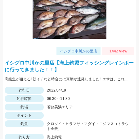
イシグロ中川かの里店
1442 view
イシグロ中川かの里店【海上釣堀フィッシングレインボー
に行ってきました！！】
高級魚が狙える‼朝イチなど時合には真鯛が連発しました‼ エサは、これこれスーパーカラス、これこれ鰹ハラモ、マダイスペシャルなどを使用しました。
釣行日
2022/04/19
釣行時間
06:30～11:30
釣場
若狭美浜エリア
ポイント
釣魚
クロソイ・ヒラマサ・マダイ・ニジマス（トラウ
ト全般）
釣り方
海上釣堀