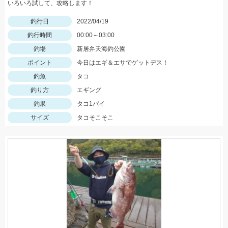
いろいろ試して、攻略します！
釣行日
2022/04/19
釣行時間
00:00～03:00
釣場
新居弁天海釣公園
ポイント
今日はエギ＆エサでゲットデス！
釣魚
タコ
釣り方
エギング
釣果
タコ1パイ
サイズ
タコそこそこ