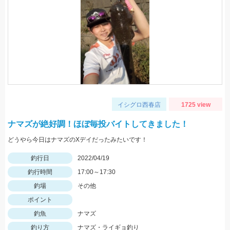
イシグロ西春店
1725 view
ナマズが絶好調！ほぼ毎投バイトしてきました！
どうやら今日はナマズのXデイだったみたいです！
釣行日
2022/04/19
釣行時間
17:00～17:30
釣場
その他
ポイント
釣魚
ナマズ
釣り方
ナマズ・ライギョ釣り