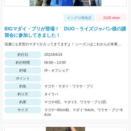
イシグロ鳴海店
1128 view
BIGマダイ・ブリが登場！ DUO・ライズジャパン様の講
習会に参加してきました！
浅瀬にも良型のマダイが入ってきてますよ！ シーズンはこれからが本番です！
釣行日
2022/04/19
釣行時間
06:00～13:00
釣場
沖・オフショア
ポイント
釣魚
マゴチ・マダイ・ワラサ・ブリ
釣り方
タイラバ
釣果
マゴチ4匹、マダイ3、ワラサ・ブリ2匹
サイズ
マゴチ~40cm程、マダイ~64cm、ワラサ・ブリ~8
4cm