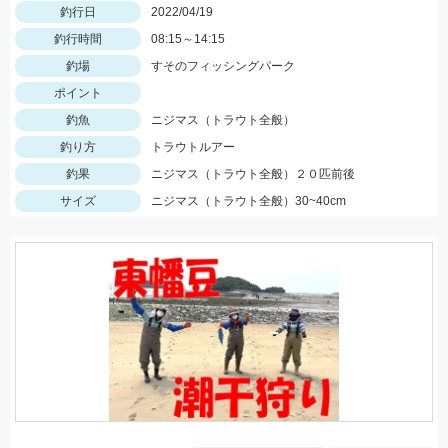
釣行日
2022/04/19
釣行時間
08:15～14:15
釣場
すそのフィッシングパーク
ポイント
釣魚
ニジマス（トラウト全般）
釣り方
トラウトルアー
釣果
ニジマス（トラウト全般）２０匹前後
サイズ
ニジマス（トラウト全般）30~40cm