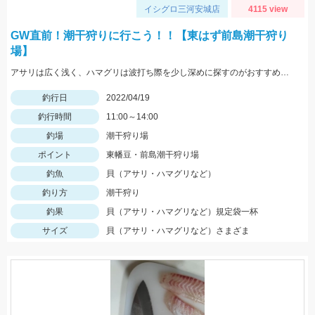
イシグロ三河安城店
4115 view
GW直前！潮干狩りに行こう！！【東はず前島潮干狩り
場】
アサリは広く浅く、ハマグリは波打ち際を少し深めに探すのがおすすめ。海水持ち帰り用に1.5L以上のペットボトルを持参しましょう。
釣行日
2022/04/19
釣行時間
11:00～14:00
釣場
潮干狩り場
ポイント
東幡豆・前島潮干狩り場
釣魚
貝（アサリ・ハマグリなど）
釣り方
潮干狩り
釣果
貝（アサリ・ハマグリなど）規定袋一杯
サイズ
貝（アサリ・ハマグリなど）さまざま