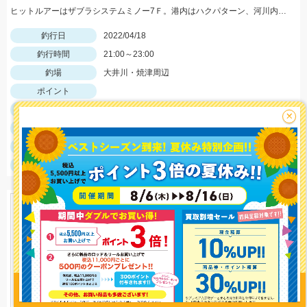
ヒットルアーはザブラシステムミノー7Ｆ。港内はハクパターン、河川内は稚鮎パターンで狙えます！
釣行日
2022/04/18
釣行時間
21:00～23:00
釣場
大井川・焼津周辺
ポイント
釣魚
シーバス
×
釣り方
シーバスルアー
釣果
シーバス1本
サイズ
シーバス50ｃｍ
釣り情報を
投稿する