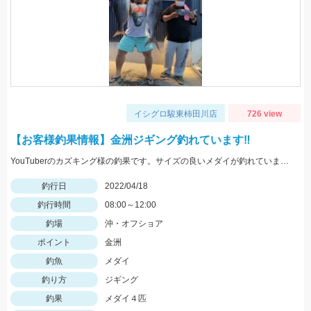
イシグロ駿東柿田川店
726 view
【お客様釣果情報】金洲ジギング釣れています‼
YouTuberのカズキング様の釣果です。サイズの良いメダイが釣れています！
釣行日
2022/04/18
釣行時間
08:00～12:00
釣場
沖・オフショア
ポイント
金洲
釣魚
メダイ
釣り方
ジギング
釣果
メダイ４匹