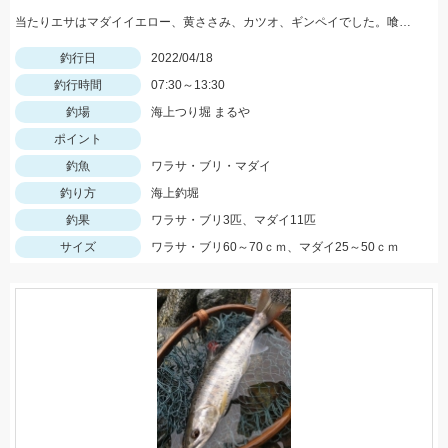
当たりエサはマダイイエロー、黄ささみ、カツオ、ギンペイでした。喰いが渋い時はミャク釣りや細ハリスが効く！
釣行日
2022/04/18
釣行時間
07:30～13:30
釣場
海上つり堀 まるや
ポイント
釣魚
ワラサ・ブリ・マダイ
釣り方
海上釣堀
釣果
ワラサ・ブリ3匹、マダイ11匹
サイズ
ワラサ・ブリ60～70ｃｍ、マダイ25～50ｃｍ