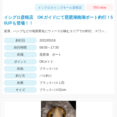
イシグロカインズモール彦根店
755 view
イシグロ彦根店 OKガイドにて琵琶湖南湖ボート釣行！5
0UPも登場！！
浚渫、ハンプなどの地形変化にウィードが絡むエリアでの釣行。スワンプクローラーでの釣果でした。
釣行日
2022/05/18
釣行時間
08:00～17:30
釣場
琵琶湖 ボート
ポイント
OKガイド
釣魚
ブラックバス
釣り方
バス釣り
釣果
ブラックバス１匹
サイズ
ブラックバス52cm