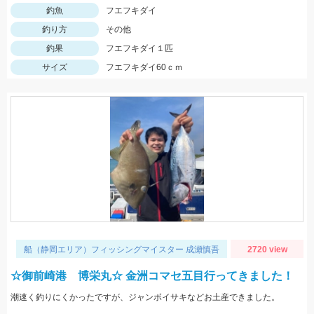
釣魚
フエフキダイ
釣り方
その他
釣果
フエフキダイ１匹
サイズ
フエフキダイ60ｃｍ
船（静岡エリア）フィッシングマイスター 成瀬慎吾
2720 view
☆御前崎港 博栄丸☆ 金洲コマセ五目行ってきました！
潮速く釣りにくかったですが、ジャンボイサキなどお土産できました。