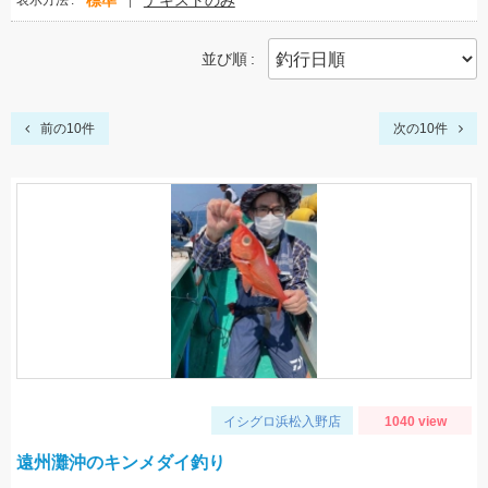
標準
テキストのみ
表示方法
並び順
前の10件
次の10件
イシグロ浜松入野店
1040 view
遠州灘沖のキンメダイ釣り