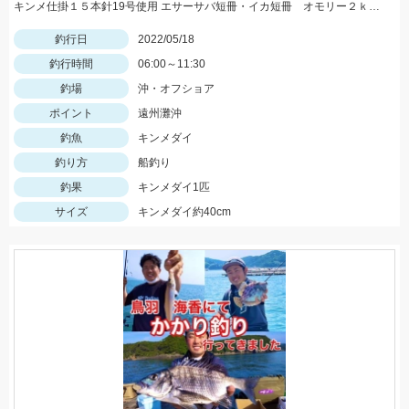
キンメ仕掛１５本針19号使用 エサーサバ短冊・イカ短冊 オモリー２ｋｇ使用
釣行日
2022/05/18
釣行時間
06:00～11:30
釣場
沖・オフショア
ポイント
遠州灘沖
釣魚
キンメダイ
釣り方
船釣り
釣果
キンメダイ1匹
サイズ
キンメダイ約40cm