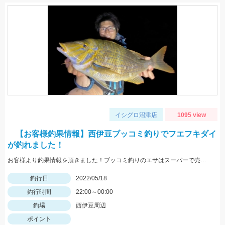
イシグロ沼津店
1095 view
【お客様釣果情報】西伊豆ブッコミ釣りでフエフキダイ
が釣れました！
お客様より釣果情報を頂きました！ブッコミ釣りのエサはスーパーで売っているムツッコ。短い釣行時間で時合を逃さずヒットさせました。
釣行日
2022/05/18
釣行時間
22:00～00:00
釣場
西伊豆周辺
ポイント