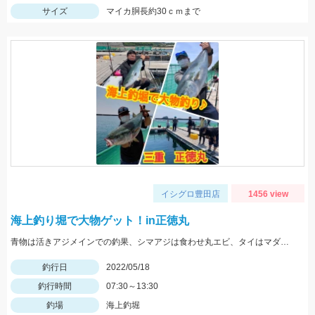
サイズ
マイカ胴長約30ｃｍまで
イシグロ豊田店
1456 view
海上釣り堀で大物ゲット！in正徳丸
青物は活きアジメインでの釣果、シマアジは食わせ丸エビ、タイはマダイイエローが効果的でした。
釣行日
2022/05/18
釣行時間
07:30～13:30
釣場
海上釣堀