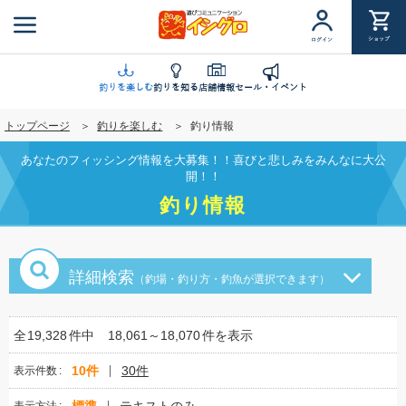
メ
イ
ショップ
ログイン
ン
コ
ン
釣りを楽しむ
釣りを知る
店舗情報
セール・イベント
テ
トップページ
釣りを楽しむ
釣り情報
ン
ツ
あなたのフィッシング情報を大募集！！喜びと悲しみをみんなに大公
に
開！！
移
釣り情報
動
詳細検索
（釣場・釣り方・釣魚が選択できます）
全
19,328
件中
18,061～18,070
件を表示
10件
30件
表示件数