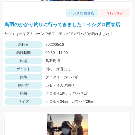
イシグロ西春店
912 view
鳥羽のかかり釣りに行ってきました！イシグロ西春店
サシエはオキアミコーンでチヌ、モエビでカワハギが釣れました！
釣行日
2022/05/18
釣行時間
05:30～17:00
釣場
鳥羽周辺
ポイント
浦村 海香にて
釣魚
クロダイ・カワハギ
釣り方
カセ・イカダ釣り
釣果
クロダイ1匹、カワハギ1匹
サイズ
クロダイ34㎝、カワハギ29㎝