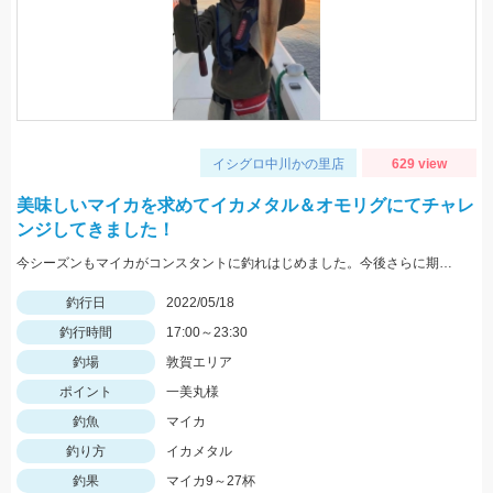
イシグロ中川かの里店
629 view
美味しいマイカを求めてイカメタル＆オモリグにてチャレ
ンジしてきました！
今シーズンもマイカがコンスタントに釣れはじめました。今後さらに期待できるので是非釣りに行ってみてください！
釣行日
2022/05/18
釣行時間
17:00～23:30
釣場
敦賀エリア
ポイント
一美丸様
釣魚
マイカ
釣り方
イカメタル
釣果
マイカ9～27杯