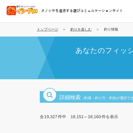
メ
イ
タノシサを追求する遊びコミュニケーションサイト
ン
コ
ン
トップページ
釣りを楽しむ
釣り情報
テ
ン
あなたのフィッ
ツ
に
移
動
詳細検索
（釣場・釣り方・釣魚が選択で
全
19,327
件中
18,151～18,160
件を表示