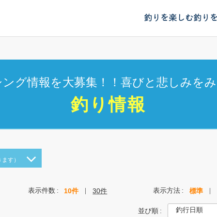
釣りを楽しむ
釣り
シング情報を大募集！！喜びと悲しみをみ
釣り情報
きます）
表示件数
表示方法
10件
30件
標準
並び順