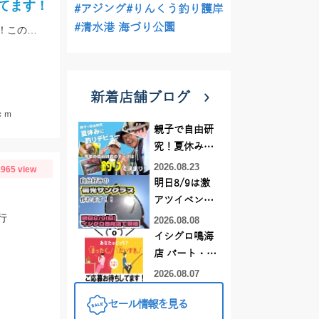
てます！
#アジング
#りんくう釣り護岸
#清水港 海づり公園
季節は初夏めいてきてバスもアフターのパターンで釣れるようになってきました！この時期の鉄板はエビパターン！ヤマセンコ―や沈み蟲、MPSのノーシンカーが効果バツグンですよ！
新着店舗ブログ
ｃｍ
親子で自由研
究！夏休みに
釣りデビュー
2026.08.23
965 view
明日8/9は激
アツイベント
日！！！～オ
行
2026.08.08
ーダー偏光グ
イシグロ鳴海
ラス受注会～
店 パート・ア
ルバイトスタ
2026.08.07
ッフまだまだ
セール情報を見る
募集中！