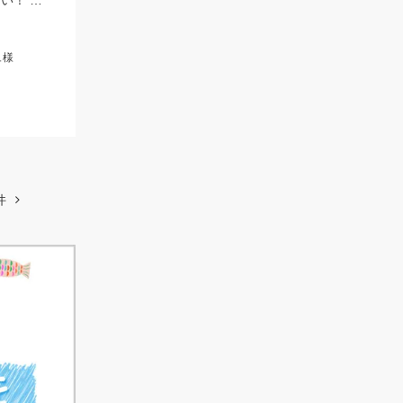
タイラバオンリーで楽しめますよ♪タイラバは60～150ｇまで幅広くお持ちください！ タイラバはタングステン製のものが船長もおすすめしていました♪
ュ様
件