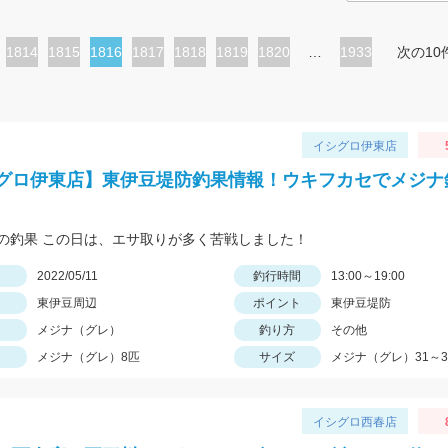
ペ
1814
ペ
1815
カ
1816
ペ
1817
ペ
1818
ペ
1819
ペ
1820
…
1933
次の10
ー
ー
レ
ー
ー
ー
ー
ジ
ジ
ン
ジ
ジ
ジ
ジ
ト
イシグロ伊東店
ペ
グロ伊東店】東伊豆堤防釣果情報！ウキフカセでメジナ
ー
ジ
の釣果 この日は、エサ取りが多く苦戦しました！
日
2022/05/11
釣行時間
13:00～19:00
東伊豆周辺
ポイント
東伊豆堤防
メジナ（グレ）
釣り方
その他
メジナ（グレ）8匹
サイズ
メジナ（グレ）31～3
イシグロ西春店