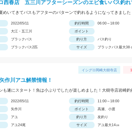
ロ西春店 五三川アフターシーズンのエビ食いバス釣れ
日
2022/05/11
釣行時間
06:00～18:00
大江・五三川
ポイント
ブラックバス
釣り方
バス釣り
ブラックバス2匹
サイズ
ブラックバス最大38
イシグロ岡崎大樹寺店
1
2年矢作川アユ解禁情報！
ンも遂にスタート！魚は小ぶりでしたが楽しめました！大樹寺店岩崎釣
日
2022/05/11
釣行時間
11:00～18:00
矢作川
ポイント
高瀬、小渡
アユ
釣り方
友釣り
アユ24尾
サイズ
アユ最大14㎝