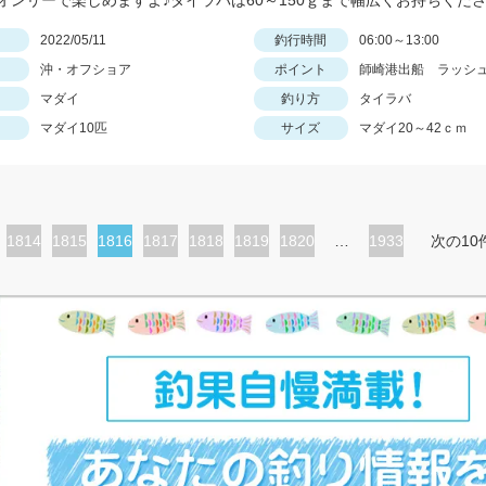
日
2022/05/11
釣行時間
06:00～13:00
沖・オフショア
ポイント
師崎港出船 ラッシ
マダイ
釣り方
タイラバ
マダイ10匹
サイズ
マダイ20～42ｃｍ
ペ
1814
ペ
1815
カ
1816
ペ
1817
ペ
1818
ペ
1819
ペ
1820
…
1933
次の10
ー
ー
レ
ー
ー
ー
ー
ジ
ジ
ン
ジ
ジ
ジ
ジ
ト
ペ
ー
ジ