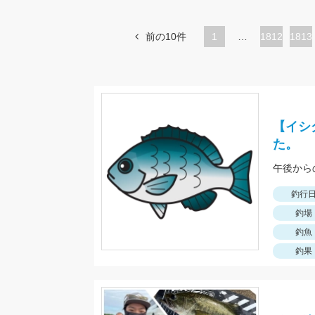
前の10件
1
…
ペ
1812
ペ
1813
ー
ー
ジ
ジ
【イシ
た。
午後から
釣行
釣場
釣魚
釣果