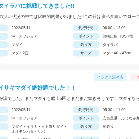
タイラバに挑戦してきました!!
日
2022/05/11
釣行時間
06:00～13:00
沖・オフショア
ポイント
師崎出船 RUSH様
マダイ
釣り方
タイラバ
マダイ2匹
サイズ
マダイ40～47cm
イシグロ沼津店
イサキマダイ絶好調でした！！
日
2022/05/11
釣行時間
05:30～11:00
沖・オフショア
ポイント
安良里港 ふじなみ
マダイ・イサキ・イトヨリダイ・
釣り方
船釣り
オオモンハタ・サバ