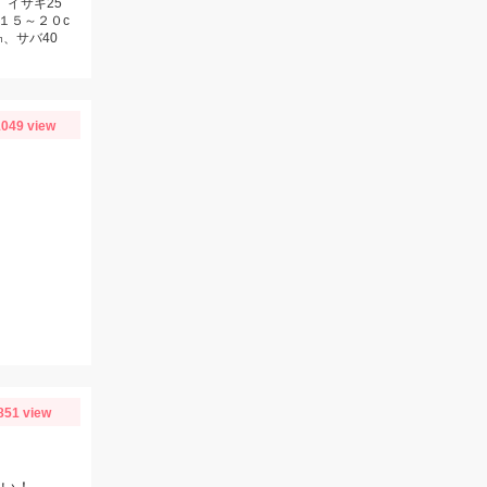
、イサキ25
１５～２０c
、サバ40
049 view
851 view