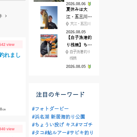
2026.08.06
てきました
夏休みは大
件
江・五三川で
大江・五三川
バスフィッシ
ング♪
2026.08.05
【白子漁港釣
542 view
り桟橋】ちょ
白子漁港 釣り
い投げ釣りが
釣れまし
桟橋
絶好調!キスや
2026.08.05
ハゼが簡単に
釣れますよ💛
注目のキーワード
#フォトダービー
8㎝
#浜名湖 新居海釣り公園
#ちょうい投げ キス
#マゴチ
840 view
#タコ
#鮎ルアー
#サビキ釣り