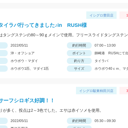
イシグロ豊田店
タイラバ行ってきました♪in RUSH様
日
2022/05/11
釣行時間
07:00～13:00
沖・オフショア
ポイント
師崎港 RUSHにて
ホウボウ・マダイ
釣り方
タイラバ
ホウボウ1匹、マダイ1匹
サイズ
ホウボウ40ｃｍ、マ
イシグロ駿東柿田川店
3
サーフシロギス好調！！
リが多く、投点は2～3色でした。エサは赤イソメを使用。
日
2022/05/11
釣行時間
05:30～09:30