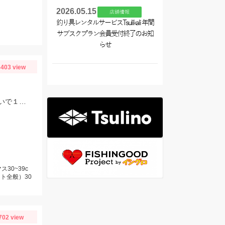
2026.05.15
店舗情報
釣り具レンタルサービスTsulikali 年間
サブスクプラン会員受付終了のお知
らせ
403 view
今季３回目の芦ノ湖。本格的なジギングシーズンには早いですが、サクラマス狙いで１人釣行。
30~39c
ト全般）30
702 view