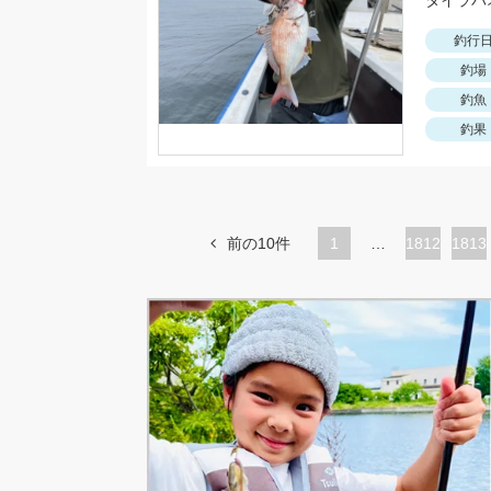
釣行
釣場
釣魚
釣果
前の10件
1
…
ペ
1812
ペ
1813
ー
ー
ジ
ジ