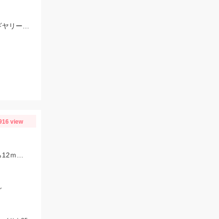
ここ最近の渋い状況の中では比較的釣果が出ました!!この日は底ベタ狙いでローギヤリールでじっくり巻くのが吉でした。
916 view
イサキが好調でした。またマダイも船上5匹とまだまだ続きそうです。マダイなら12ｍのハリス、イサキなら5ｍハリスに2本針が効果絶大でした。
丸