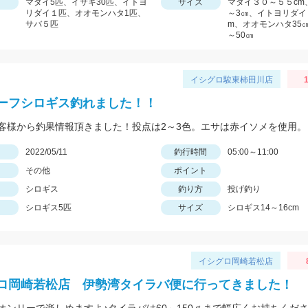
マダイ5匹、イサキ30匹、イトヨ
サイズ
マダイ３０～５５cm
リダイ１匹、オオモンハタ1匹、
～3㎝、イトヨリダイ
サバ５匹
m、オオモンハタ35㎝
～50㎝
イシグロ駿東柿田川店
1
ーフシロギス釣れました！！
客様から釣果情報頂きました！投点は2～3色。エサは赤イソメを使用。
日
2022/05/11
釣行時間
05:00～11:00
その他
ポイント
シロギス
釣り方
投げ釣り
シロギス5匹
サイズ
シロギス14～16cm
イシグロ岡崎若松店
ロ岡崎若松店 伊勢湾タイラバ便に行ってきました！