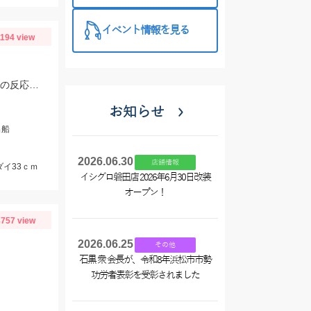
イベント情報を見る
1194 view
タイラバはタングステンの80～90ｇメインで使用。フリースライドタングステンの反応◎ボトムを丁寧に探ることがキモでした。
お知らせ
出船
2026.06.30
店舗情報
ダイ33ｃｍ
イシグロ磐田店 2026年6月30日改装
オープン！
757 view
2026.06.25
その他
石黒 衆 会長が、令和8年浜松市市勢
功労者表彰を受彰されました