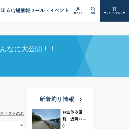
を知る
店舗情報
セール・イベント
ログイン
検索
オンラインショップ
んなに大公開！！
新着釣り情報
お盆休み直
テキストのみ
前 近隣ハゼ
釣り場調査し