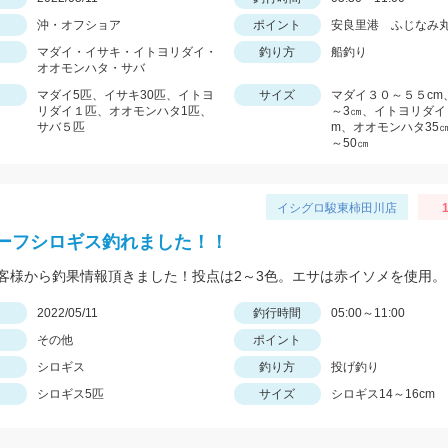
沖・オフショア
ポイント
安良里港 ふじなみ
マダイ・イサキ・イトヨリダイ・
釣り方
船釣り
オオモンハタ・サバ
マダイ5匹、イサキ30匹、イトヨ
サイズ
マダイ３０～５５cm
リダイ１匹、オオモンハタ1匹、
～3㎝、イトヨリダイ
サバ５匹
m、オオモンハタ35㎝
～50㎝
イシグロ駿東柿田川店
1
ーフシロギス釣れました！！
客様から釣果情報頂きました！投点は2～3色。エサは赤イソメを使用。
日
2022/05/11
釣行時間
05:00～11:00
その他
ポイント
シロギス
釣り方
投げ釣り
シロギス5匹
サイズ
シロギス14～16cm