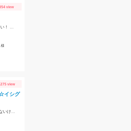
854 view
タイラバオンリーで楽しめますよ♪タイラバは60～150ｇまで幅広くお持ちください！ タイラバはタングステン製のものが船長もおすすめしていました♪
ュ様
275 view
☆イシグ
「師崎沖限定船キス仕掛け」で碧南釣り広場からキスが釣れる！師崎でも船でもないけどとっても使いやすい！