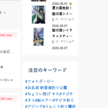
2026.08.07
夏の風物詩！
件
駿河湾シイラ
沖・オフショア
キャスティン
グ行ってきま
2026.08.07
駿河湾シイラ
した！！
1196 view
キャスティン
沖・オフショア
グ行ってきま
した！
2026.08.07
タイラバはタングステンの80～90ｇメインで使用。フリースライドタングステンの反応◎ボトムを丁寧に探ることがキモでした。
出船
注目のキーワード
ダイ33ｃｍ
#フォトダービー
#浜名湖 新居海釣り公園
#ちょうい投げ キス
#マゴチ
760 view
#タコ
#鮎ルアー
#サビキ釣り
#アジング
#りんくう釣り護岸