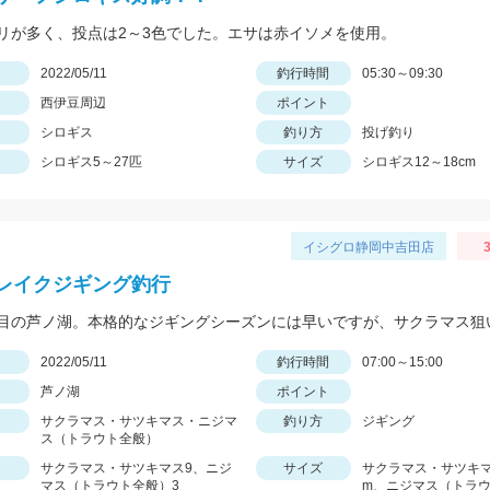
リが多く、投点は2～3色でした。エサは赤イソメを使用。
日
2022/05/11
釣行時間
05:30～09:30
西伊豆周辺
ポイント
シロギス
釣り方
投げ釣り
シロギス5～27匹
サイズ
シロギス12～18cm
イシグロ静岡中吉田店
3
レイクジギング釣行
日
2022/05/11
釣行時間
07:00～15:00
芦ノ湖
ポイント
サクラマス・サツキマス・ニジマ
釣り方
ジギング
ス（トラウト全般）
サクラマス・サツキマス9、ニジ
サイズ
サクラマス・サツキマス
マス（トラウト全般）3
m、ニジマス（トラウ