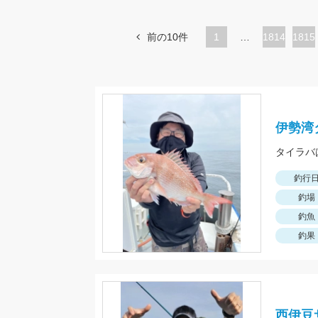
前の10件
1
…
ペ
1814
ペ
1815
ー
ー
ジ
ジ
伊勢湾
釣行
釣場
釣魚
釣果
西伊豆