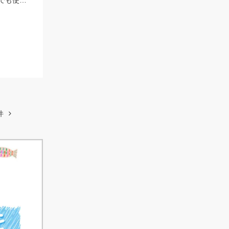
遂に！碧南海釣り公園でもシロギスが釣れました！！仕掛けは船でもちょい投げでも使いやすい「師崎沖船キス仕掛け」！えさは石ゴカイがオススメ♪
件