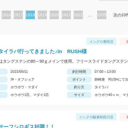
ペ
1816
ペ
1817
カ
1818
ペ
1819
ペ
1820
ペ
1821
ペ
1822
…
1935
次の10
ー
ー
レ
ー
ー
ー
ー
ジ
ジ
ン
ジ
ジ
ジ
ジ
ト
イシグロ豊田店
ペ
タイラバ行ってきました♪in RUSH様
ー
ジ
日
2022/05/11
釣行時間
07:00～13:00
沖・オフショア
ポイント
師崎港 RUSHにて
ホウボウ・マダイ
釣り方
タイラバ
ホウボウ1匹、マダイ1匹
サイズ
ホウボウ40ｃｍ、マ
イシグロ駿東柿田川店
3
サーフシロギス好調！！