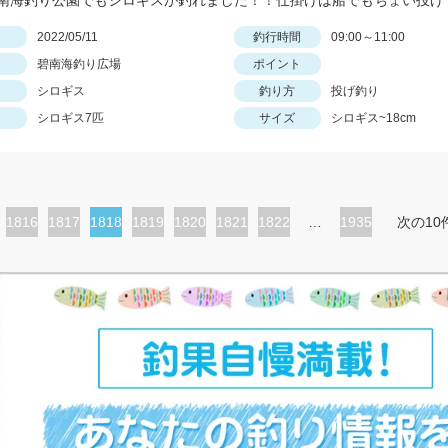
日
2022/05/11
釣行時間
09:00～11:00
碧南海釣り広場
ポイント
シロギス
釣り方
投げ釣り
シロギス7匹
サイズ
シロギス~18cm
ペ
1816
ペ
1817
カ
1818
ペ
1819
ペ
1820
ペ
1821
ペ
1822
…
1935
次の10
ー
ー
レ
ー
ー
ー
ー
ジ
ジ
ン
ジ
ジ
ジ
ジ
ト
ペ
ー
ジ