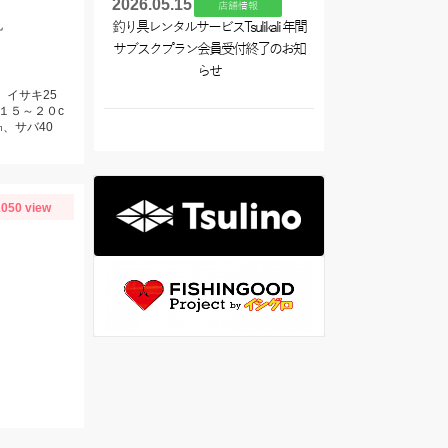
2026.05.15
店舗情報
丸
釣り具レンタルサービスTsulikali 年間
サブスクプラン会員受付終了のお知
らせ
、イサキ25
１５～２０c
、サバ40
050 view