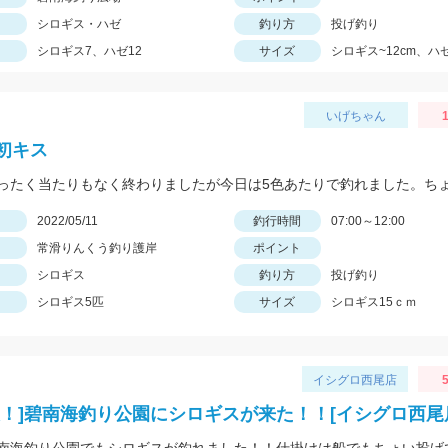
シロギス・ハゼ
釣り方
投げ釣り
シロギス7、ハゼ12
サイズ
シロギス~12cm、ハゼ
いげちゃん
1
初キス
日
2022/05/11
釣行時間
07:00～12:00
常滑りんくう釣り護岸
ポイント
シロギス
釣り方
投げ釣り
シロギス5匹
サイズ
シロギス15ｃｍ
イシグロ西尾店
5
報！]碧南海釣り公園にシロギスが来た！！[イシグロ西尾