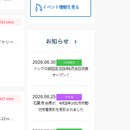
イベント情報を見る
703 view
お知らせ
ここ最近の渋い状況の中では比較的釣果が出ました!!この日は底ベタ狙いでローギヤリールでじっくり巻くのが吉でした。
2026.06.30
店舗情報
イシグロ磐田店 2026年6月30日改装
オープン！
2026.06.25
その他
917 view
石黒 衆 会長が、令和8年浜松市市勢
功労者表彰を受彰されました
イサキが好調でした。またマダイも船上5匹とまだまだ続きそうです。マダイなら12ｍのハリス、イサキなら5ｍハリスに2本針が効果絶大でした。