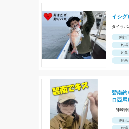
イシグ
釣行
釣場
釣魚
釣果
碧南釣
ロ西尾
釣行
釣場