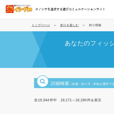
メ
イ
タノシサを追求する遊びコミュニケーションサイト
ン
コ
ン
トップページ
釣りを楽しむ
釣り情報
テ
ン
あなたのフィッ
ツ
に
移
動
詳細検索
（釣場・釣り方・釣魚が選択で
全
19,344
件中
18,171～18,180
件を表示