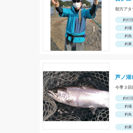
朝方アタ
釣行
釣場
釣魚
釣果
芦ノ湖
釣行
釣場
釣魚
釣果