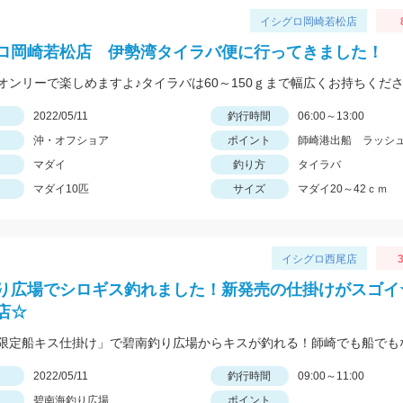
イシグロ岡崎若松店
ロ岡崎若松店 伊勢湾タイラバ便に行ってきました！
日
2022/05/11
釣行時間
06:00～13:00
沖・オフショア
ポイント
師崎港出船 ラッシ
マダイ
釣り方
タイラバ
マダイ10匹
サイズ
マダイ20～42ｃｍ
イシグロ西尾店
3
り広場でシロギス釣れました！新発売の仕掛けがスゴイ
店☆
日
2022/05/11
釣行時間
09:00～11:00
碧南海釣り広場
ポイント