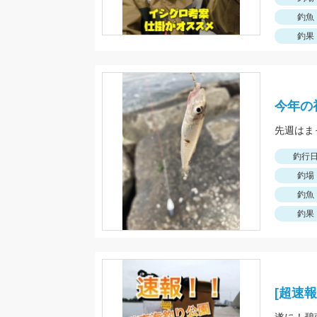
釣魚
釣果
今年の
釣行
釣場
釣魚
釣果
[超速