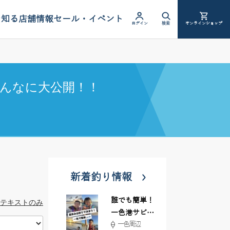
を知る
店舗情報
セール・イベント
ログイン
検索
オンラインショップ
んなに大公開！！
新着釣り情報
誰でも簡単！
テキストのみ
一色港サビキ
一色周辺
＆ちょい投げ