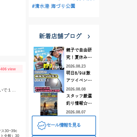
#清水港 海づり公園
新着店舗ブログ
親子で自由研
究！夏休みに
釣りデビュー
2026.08.23
406 view
明日8/9は激
アツイベント
日！！！～オ
2026.08.08
今季３回目の芦ノ湖。本格的なジギングシーズンには早いですが、サクラマス狙いで１人釣行。
ーダー偏光グ
スタッフ厳選
ラス受注会～
釣り情報☆彡
連休は何釣り
2026.08.07
に行こう
セール情報を見る
♪【イシグロ
30~39c
西尾店】
ト全般）30