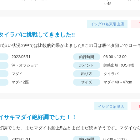
～45
イシグロ名東引山店
タイラバに挑戦してきました!!
日
2022/05/11
釣行時間
06:00～13:00
沖・オフショア
ポイント
師崎出船 RUSH様
マダイ
釣り方
タイラバ
マダイ2匹
サイズ
マダイ40～47cm
イシグロ沼津店
イサキマダイ絶好調でした！！
日
2022/05/11
釣行時間
05:30～11:00