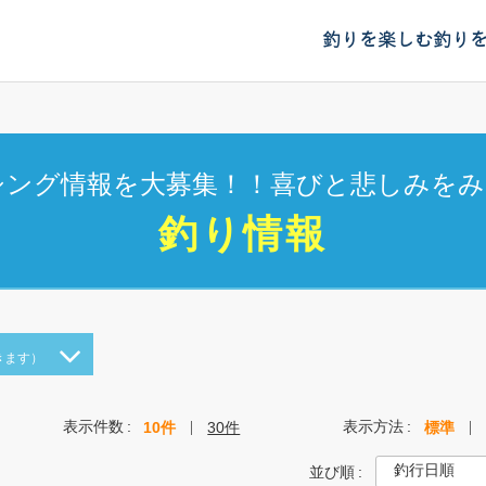
釣りを楽しむ
釣り
シング情報を大募集！！喜びと悲しみをみ
釣り情報
きます）
表示件数
表示方法
10件
30件
標準
並び順