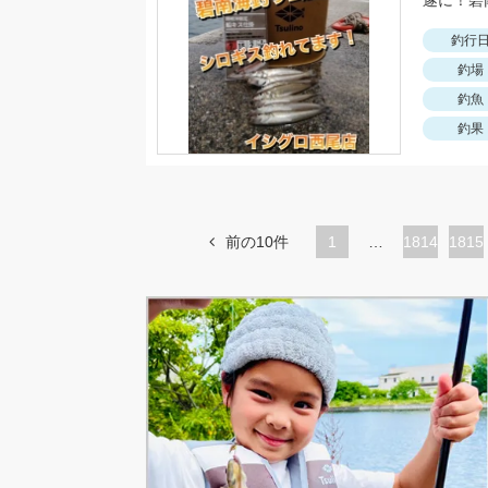
釣行
釣場
釣魚
釣果
前の10件
1
…
ペ
1814
ペ
1815
ー
ー
ジ
ジ