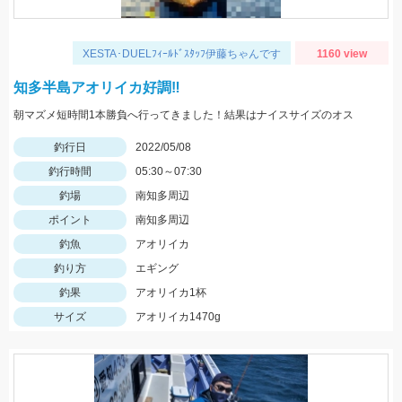
XESTA･DUELﾌｨｰﾙﾄﾞｽﾀｯﾌ伊藤ちゃんです
1160 view
知多半島アオリイカ好調‼️
朝マズメ短時間1本勝負へ行ってきました！結果はナイスサイズのオス
釣行日
2022/05/08
釣行時間
05:30～07:30
釣場
南知多周辺
ポイント
南知多周辺
釣魚
アオリイカ
釣り方
エギング
釣果
アオリイカ1杯
サイズ
アオリイカ1470g