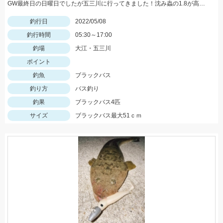
GW最終日の日曜日でしたが五三川に行ってきました！沈み蟲の1.8が高反応でした！沈み蟲1.8のズル引きで釣果を出せてオフセットフックなので根掛かりも少なくてオススメですよ！
釣行日
2022/05/08
釣行時間
05:30～17:00
釣場
大江・五三川
ポイント
釣魚
ブラックバス
釣り方
バス釣り
釣果
ブラックバス4匹
サイズ
ブラックバス最大51ｃｍ