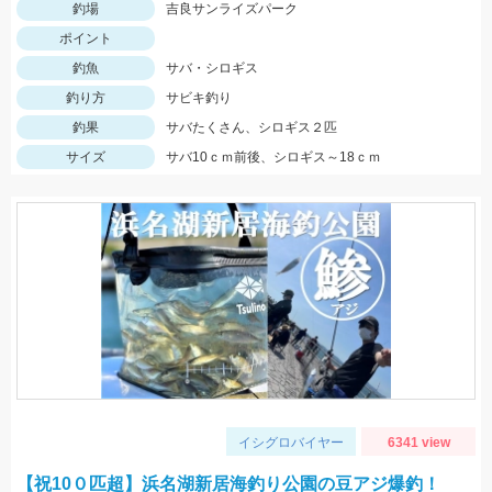
釣場
吉良サンライズパーク
ポイント
釣魚
サバ・シロギス
釣り方
サビキ釣り
釣果
サバたくさん、シロギス２匹
サイズ
サバ10ｃｍ前後、シロギス～18ｃｍ
イシグロバイヤー
6341 view
【祝10０匹超】浜名湖新居海釣り公園の豆アジ爆釣！