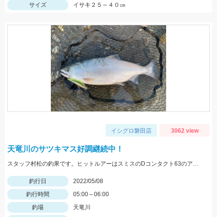
サイズ
イサキ２５～４０㎝
イシグロ磐田店
3062 view
天竜川のサツキマス好調継続中！
スタッフ村松の釣果です。ヒットルアーはスミスのDコンタクト63のアユカラー！
釣行日
2022/05/08
釣行時間
05:00～06:00
釣場
天竜川