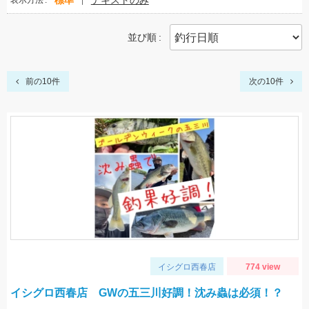
標準
テキストのみ
表示方法
並び順
前の10件
次の10件
イシグロ西春店
774 view
イシグロ西春店 GWの五三川好調！沈み蟲は必須！？