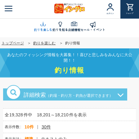
メ
イ
ショップ
ログイン
ン
コ
ン
釣りを楽しむ
釣りを知る
店舗情報
セール・イベント
テ
トップページ
釣りを楽しむ
釣り情報
ン
ツ
あなたのフィッシング情報を大募集！！喜びと悲しみをみんなに大公
に
開！！
移
釣り情報
動
詳細検索
（釣場・釣り方・釣魚が選択できます）
全
19,328
件中
18,201～18,210
件を表示
10件
30件
表示件数