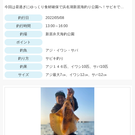
今回は昼過ぎにゆっくり食材確保で浜名湖新居海釣り公園へ！サビキでアジやサバ、イワシが大漁！！！
釣行日
2022/05/08
釣行時間
13:00～16:00
釣場
新居弁天海釣公園
ポイント
釣魚
アジ・イワシ・サバ
釣り方
サビキ釣り
釣果
アジ１４６匹、イワシ10匹、サバ10匹
サイズ
アジ最大7㎝、イワシ12㎝、サバ12㎝