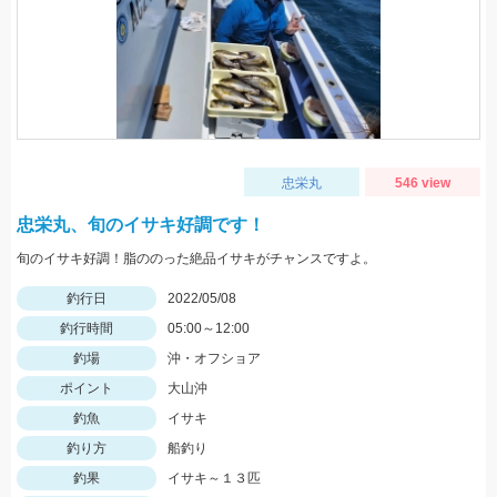
忠栄丸
546 view
忠栄丸、旬のイサキ好調です！
旬のイサキ好調！脂ののった絶品イサキがチャンスですよ。
釣行日
2022/05/08
釣行時間
05:00～12:00
釣場
沖・オフショア
ポイント
大山沖
釣魚
イサキ
釣り方
船釣り
釣果
イサキ～１３匹