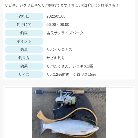
サビキ、ジグサビキでサバ釣れてます！ちょい投げではシロギスも！
釣行日
2022/05/08
釣行時間
06:00～08:00
釣場
吉良サンライズパーク
ポイント
釣魚
サバ・シロギス
釣り方
サビキ釣り
釣果
サバたくさん、シロギス2匹
サイズ
サバ12㎝前後、シロギス15㎝