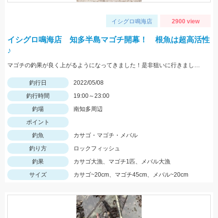
イシグロ鳴海店
2900 view
イシグロ鳴海店 知多半島マゴチ開幕！ 根魚は超高活性
♪
マゴチの釣果が良く上がるようになってきました！是非狙いに行きましょう♪
釣行日
2022/05/08
釣行時間
19:00～23:00
釣場
南知多周辺
ポイント
釣魚
カサゴ・マゴチ・メバル
釣り方
ロックフィッシュ
釣果
カサゴ大漁、マゴチ1匹、メバル大漁
サイズ
カサゴ~20cm、マゴチ45cm、メバル~20cm