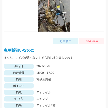
野中功二
684 view
春烏賊狙いなのに
ほんと、サイズが選べない！でも釣れると楽しいね！
釣行日
2022/05/08
釣行時間
15:00～17:00
釣場
南伊豆周辺
ポイント
釣魚
アオリイカ
釣り方
エギング
釣果
アオリイカ1杯