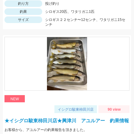
釣り方
投げ釣り
釣果
シロギス20匹、ワタリガニ1匹
サイズ
シロギス２２センチ〜12センチ、ワタリガニ15セ
ンチ
NEW
イシグロ駿東柿田川店
90 view
★イシグロ駿東柿田川店★興津川 アユルアー 釣果情報
お客様から、アユルアーの釣果報告を頂きました。