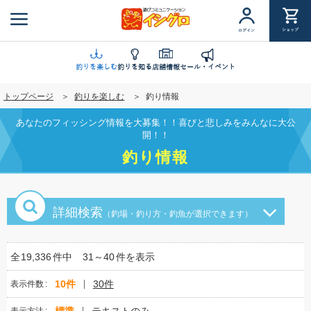
メ
イ
ショップ
ログイン
ン
コ
ン
釣りを楽しむ
釣りを知る
店舗情報
セール・イベント
テ
トップページ
釣りを楽しむ
釣り情報
ン
ツ
あなたのフィッシング情報を大募集！！喜びと悲しみをみんなに大公
に
開！！
移
釣り情報
動
詳細検索
（釣場・釣り方・釣魚が選択できます）
全
19,336
件中
31～40
件を表示
10件
30件
表示件数