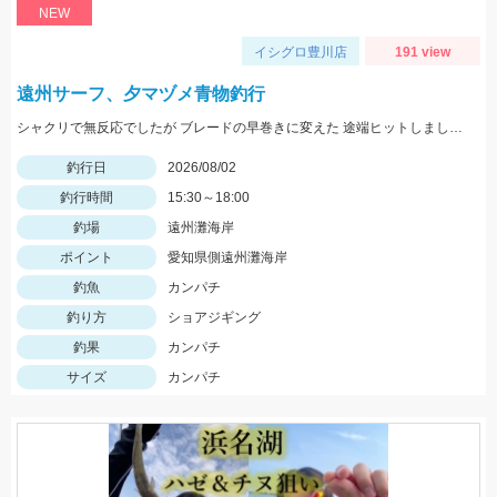
NEW
イシグロ豊川店
191 view
遠州サーフ、夕マヅメ青物釣行
シャクリで無反応でしたが ブレードの早巻きに変えた 途端ヒットしましたよ！
釣行日
2026/08/02
釣行時間
15:30～18:00
釣場
遠州灘海岸
ポイント
愛知県側遠州灘海岸
釣魚
カンパチ
釣り方
ショアジギング
釣果
カンパチ
サイズ
カンパチ