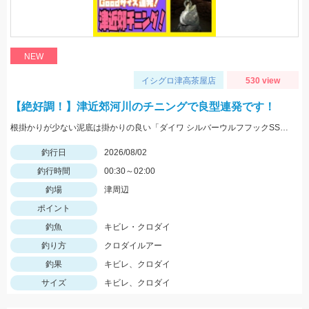
NEW
イシグロ津高茶屋店
530 view
【絶好調！】津近郊河川のチニングで良型連発です！
根掛かりが少ない泥底は掛かりの良い「ダイワ シルバーウルフフックSSストレート」「がまかつ 触角フック」がGOOD！
釣行日
2026/08/02
釣行時間
00:30～02:00
釣場
津周辺
ポイント
釣魚
キビレ・クロダイ
釣り方
クロダイルアー
釣果
キビレ、クロダイ
サイズ
キビレ、クロダイ