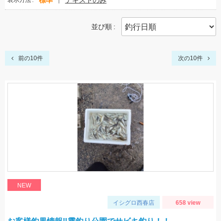
標準
テキストのみ
表示方法
並び順
前の10件
次の10件
NEW
イシグロ西春店
658 view