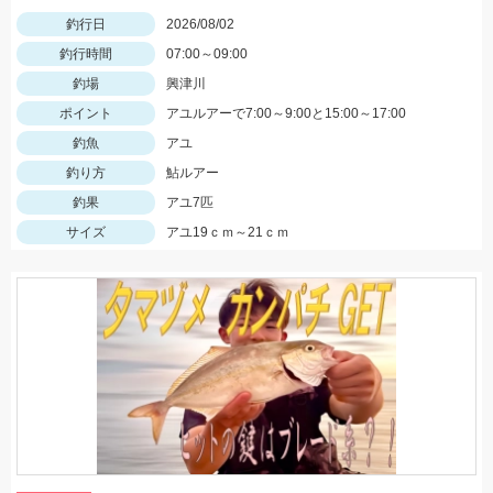
釣行日
2026/08/02
釣行時間
07:00～09:00
釣場
興津川
ポイント
アユルアーで7:00～9:00と15:00～17:00
釣魚
アユ
釣り方
鮎ルアー
釣果
アユ7匹
サイズ
アユ19ｃｍ～21ｃｍ