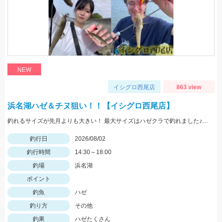
NEW
イシグロ西尾店
863 view
浜名湖ハゼ＆チヌ狙い！！【イシグロ西尾店】
釣れるサイズが先月よりも大きい！ 最大サイズはハゼクラで釣れました♪ 夕マヅメは一面ボイルだらけ！！果たして結果は...
釣行日
2026/08/02
釣行時間
14:30～18:00
釣場
浜名湖
ポイント
釣魚
ハゼ
釣り方
その他
釣果
ハゼたくさん