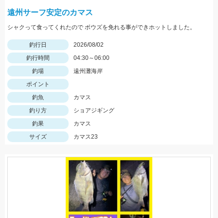
遠州サーフ安定のカマス
シャクって食ってくれたので ボウズを免れる事ができホットしました。
釣行日
2026/08/02
釣行時間
04:30～06:00
釣場
遠州灘海岸
ポイント
釣魚
カマス
釣り方
ショアジギング
釣果
カマス
サイズ
カマス23