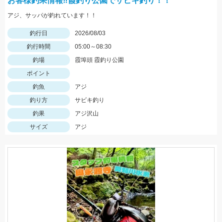
お客様釣果情報‼霞釣り公園でサビキ釣り！！
アジ、サッパが釣れています！！
釣行日
2026/08/03
釣行時間
05:00～08:30
釣場
霞埠頭 霞釣り公園
ポイント
釣魚
アジ
釣り方
サビキ釣り
釣果
アジ沢山
サイズ
アジ