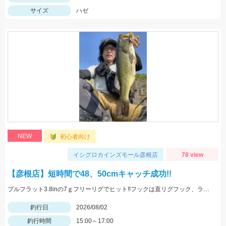
サイズ
ハゼ
NEW
初心者向け
イシグロカインズモール彦根店
78 view
【彦根店】短時間で48、50cmキャッチ成功!!
ブルフラット3.8inの7ｇフリーリグでヒット!!フックは直リグフック、ラインはツリノフロロがオススメです!!カバー撃ちが熱い時期になってきましたよ♪
釣行日
2026/08/02
釣行時間
15:00～17:00