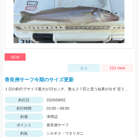
NEW
エコ
121 view
香良洲サーフ今期のサイズ更新
１日の釣行でサイズ最大が15センチ、数も２７匹と思う結果が出ず 翌２日に同じ時間、同じ場所でリベンジ。 いつもはエサは石ゴカイだけど今日はゴールドイソメを使ってみました。 夜暗い時間は石ゴカイよりも当たりも多く釣れる数も多かったですね。 7時の潮止まり頃に大きな当たりで蟹かな？と思いきや何と２２センチと、21センチのダブルでした。 今期のサイズ更新をしました。 その後、ワタリガニも釣れてリベンジ成功でした。 皆さん、記念写真は釣ったその場で撮影しましょうね。 家に帰ってからでは1センチほど縮んでしまいますからね。笑
釣行日
2026/08/02
釣行時間
03:00～08:00
釣場
津周辺
ポイント
香良洲サーフ
釣魚
シロギス・ワタリガニ