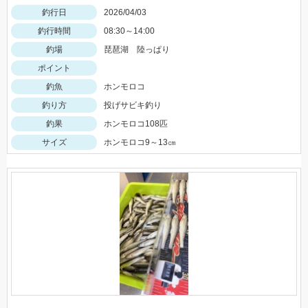
釣行日
2026/04/03
釣行時間
08:30～14:00
釣場
琵琶湖 陸っぱり
ポイント
釣魚
ホンモロコ
釣り方
投げサビキ釣り
釣果
ホンモロコ108匹
サイズ
ホンモロコ9～13㎝