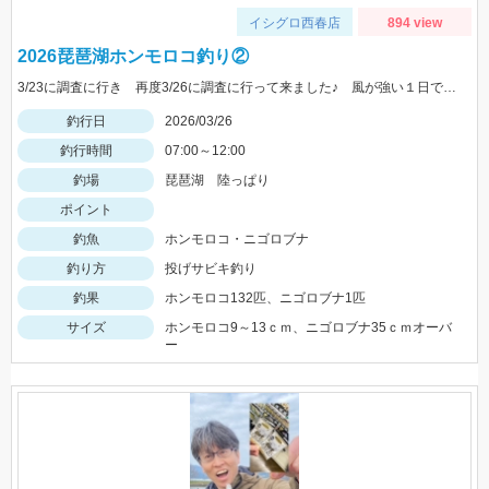
イシグロ西春店
894 view
2026琵琶湖ホンモロコ釣り②
3/23に調査に行き 再度3/26に調査に行って来ました♪ 風が強い１日でしたが、やはり入れ食い状態継続でした♪
釣行日
2026/03/26
釣行時間
07:00～12:00
釣場
琵琶湖 陸っぱり
ポイント
釣魚
ホンモロコ・ニゴロブナ
釣り方
投げサビキ釣り
釣果
ホンモロコ132匹、ニゴロブナ1匹
サイズ
ホンモロコ9～13ｃｍ、ニゴロブナ35ｃｍオーバ
ー