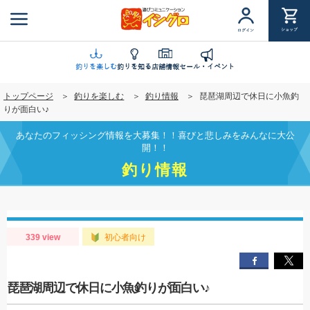
メ
イ
ショップ
ログイン
ン
コ
ン
釣りを楽しむ
釣りを知る
店舗情報
セール・イベント
テ
トップページ
釣りを楽しむ
釣り情報
琵琶湖周辺で休日に小魚釣
ン
りが面白い♪
ツ
に
あなたのフィッシング情報を大募集！！喜びと悲しみをみんなに大公
移
開！！
動
釣り情報
339 view
初心者向け
琵琶湖周辺で休日に小魚釣りが面白い♪