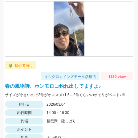
初心者向け
イシグロカインズモール彦根店
1130 view
春の風物詩、ホンモロコ釣れ出してますよ♪
サイズが小さいので2号がオススメ♪1.5～2号ぐらいのオモリがベスト♪※駐車スペースなどご注意下さい
釣行日
2026/03/04
釣行時間
14:00～16:30
釣場
琵琶湖 陸っぱり
ポイント
釣魚
ホンモロコ