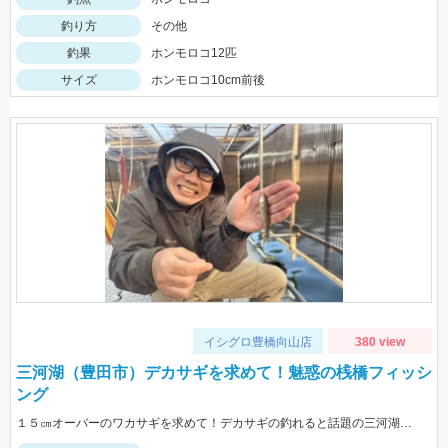
釣り方
その他
釣果
ホンモロコ12匹
サイズ
ホンモロコ10cm前後
イシグロ豊橋向山店
380 view
三河湖（豊田市）デカサギを求めて！魅惑の桟橋フィッシ
ング
１５㎝オーバーのワカサギを求めて！デカサギの釣れると話題の三河湖へ行ってきました♪ 薄暗いうちからチャレンジしていたメンバーは確り13㎝クラスのデカサギゲット！ 午後からの私たちは貴重な日本淡水魚ホンモロコがお相手してくれました！ 三河湖ボート/桟橋は冬休み期間中（12/24～1/6）は休まず営業しております。