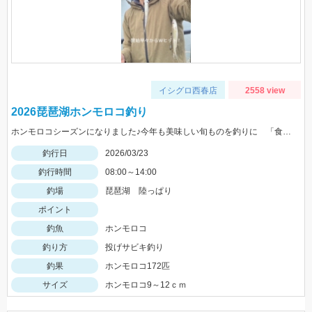
イシグロ西春店
2558 view
2026琵琶湖ホンモロコ釣り
ホンモロコシーズンになりました♪今年も美味しい旬ものを釣りに 「食」に楽しみたいと思います♪
釣行日
2026/03/23
釣行時間
08:00～14:00
釣場
琵琶湖 陸っぱり
ポイント
釣魚
ホンモロコ
釣り方
投げサビキ釣り
釣果
ホンモロコ172匹
サイズ
ホンモロコ9～12ｃｍ