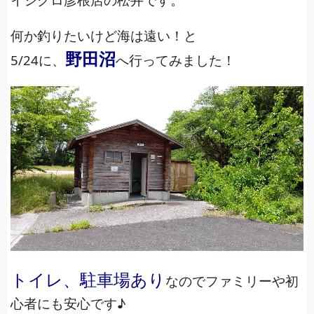
何か釣りたいけど海は遠い！と
野田沼
5/24に、
へ行ってみました！
トイレ、駐車場あり
なのでファミリーや初
心者にも安心です♪