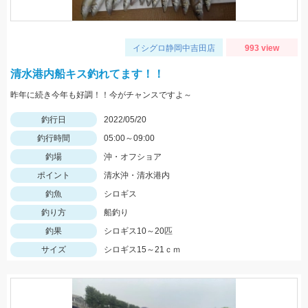
イシグロ静岡中吉田店
993 view
清水港内船キス釣れてます！！
昨年に続き今年も好調！！今がチャンスですよ～
釣行日
2022/05/20
釣行時間
05:00～09:00
釣場
沖・オフショア
ポイント
清水沖・清水港内
釣魚
シロギス
釣り方
船釣り
釣果
シロギス10～20匹
サイズ
シロギス15～21ｃｍ