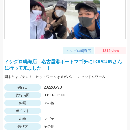
イシグロ鳴海店
1316 view
イシグロ鳴海店 名古屋港ボートマゴチにTOPGUNさん
に行って来ました！！
岡本キャプテン！！ヒットワームはメガバス スピンドルワーム
釣行日
2022/05/20
釣行時間
08:00～12:00
釣場
その他
ポイント
釣魚
マゴチ
釣り方
その他