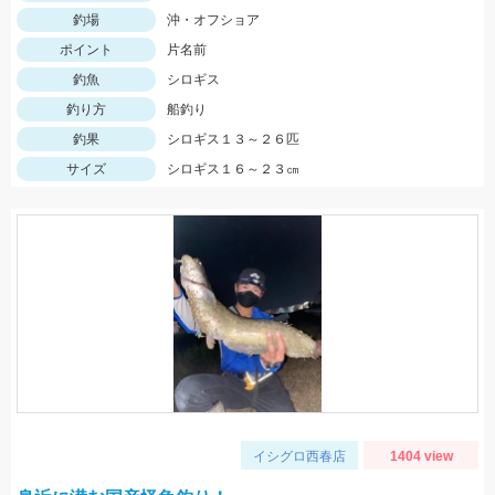
釣場
沖・オフショア
ポイント
片名前
釣魚
シロギス
釣り方
船釣り
釣果
シロギス１３～２６匹
サイズ
シロギス１６～２３㎝
イシグロ西春店
1404 view