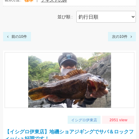
標準
テキストのみ
表示方法
並び順
前の10件
次の10件
イシグロ伊東店
2051 view
【イシグロ伊東店】地磯ショアジギングでサバ＆ロックフ
ィッシュ好調です！