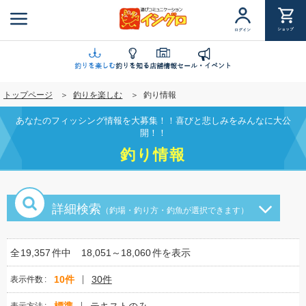
メ
イ
ショップ
ログイン
ン
コ
ン
釣りを楽しむ
釣りを知る
店舗情報
セール・イベント
テ
トップページ
釣りを楽しむ
釣り情報
ン
ツ
あなたのフィッシング情報を大募集！！喜びと悲しみをみんなに大公
に
開！！
移
釣り情報
動
詳細検索
（釣場・釣り方・釣魚が選択できます）
全
19,357
件中
18,051～18,060
件を表示
10件
30件
表示件数