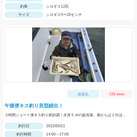
釣果
シロギス12匹
サイズ
シロギス5〜20センチ
忠栄丸
725 view
午後便キス釣り良型続出！
３時間ショート便キス釣り絶好調！水深５ mの超浅場、港からは２分ほどの片名前が凄い！午後便キス釣り予約受付中です
釣行日
2022/05/21
釣行時間
14:00～17:00