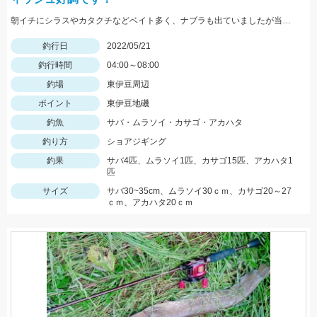
朝イチにシラスやカタクチなどベイト多く、ナブラも出ていましたが当たってきたのはサバでした。
釣行日
2022/05/21
釣行時間
04:00～08:00
釣場
東伊豆周辺
ポイント
東伊豆地磯
釣魚
サバ・ムラソイ・カサゴ・アカハタ
釣り方
ショアジギング
釣果
サバ4匹、ムラソイ1匹、カサゴ15匹、アカハタ1
匹
サイズ
サバ30~35cm、ムラソイ30ｃｍ、カサゴ20～27
ｃｍ、アカハタ20ｃｍ