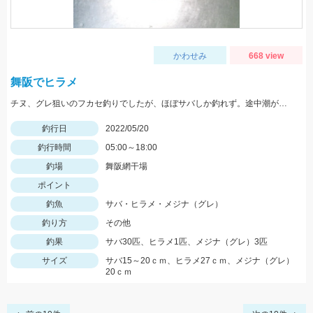
かわせみ
668 view
舞阪でヒラメ
チヌ、グレ狙いのフカセ釣りでしたが、ほぼサバしか釣れず。途中潮が緩むまでルアーに変更したらヒラメ（ソゲ）HIT。
釣行日
2022/05/20
釣行時間
05:00～18:00
釣場
舞阪網干場
ポイント
釣魚
サバ・ヒラメ・メジナ（グレ）
釣り方
その他
釣果
サバ30匹、ヒラメ1匹、メジナ（グレ）3匹
サイズ
サバ15～20ｃｍ、ヒラメ27ｃｍ、メジナ（グレ）
20ｃｍ