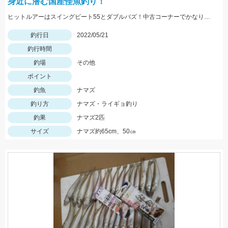
身近に潜む国産怪魚釣り！
ヒットルアーはスイングビート55とダブルバズ！中古コーナーでかなりお値打ちとなっております！
釣行日
2022/05/21
釣行時間
釣場
その他
ポイント
釣魚
ナマズ
釣り方
ナマズ・ライギョ釣り
釣果
ナマズ2匹
サイズ
ナマズ約65cm、50㎝