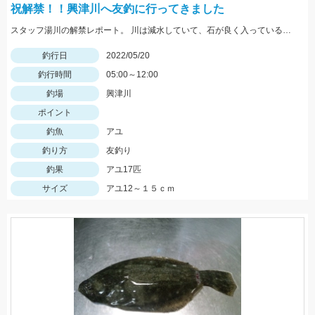
祝解禁！！興津川へ友釣に行ってきました
スタッフ湯川の解禁レポート。 川は減水していて、石が良く入っている波立ちあるポイントがオススメ
釣行日
2022/05/20
釣行時間
05:00～12:00
釣場
興津川
ポイント
釣魚
アユ
釣り方
友釣り
釣果
アユ17匹
サイズ
アユ12～１５ｃｍ