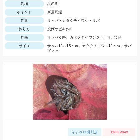
釣場
浜名湖
ポイント
新居周辺
釣魚
サッパ・カタクチイワシ・サバ
釣り方
投げサビキ釣り
釣果
サッパ６匹、カタクチイワシ５匹、サバ２匹
サイズ
サッパ13～15ｃｍ、カタクチイワシ13ｃｍ、サバ
10ｃｍ
イシグロ掛川店
1106 view