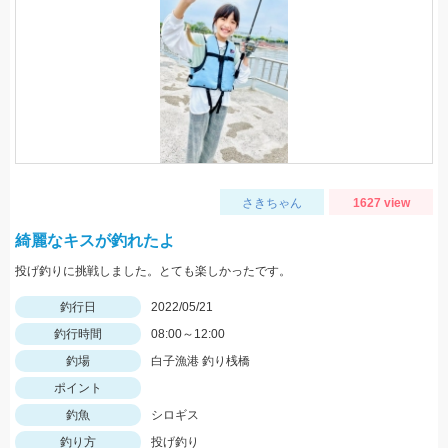
さきちゃん
1627 view
綺麗なキスが釣れたよ
投げ釣りに挑戦しました。とても楽しかったです。
釣行日
2022/05/21
釣行時間
08:00～12:00
釣場
白子漁港 釣り桟橋
ポイント
釣魚
シロギス
釣り方
投げ釣り