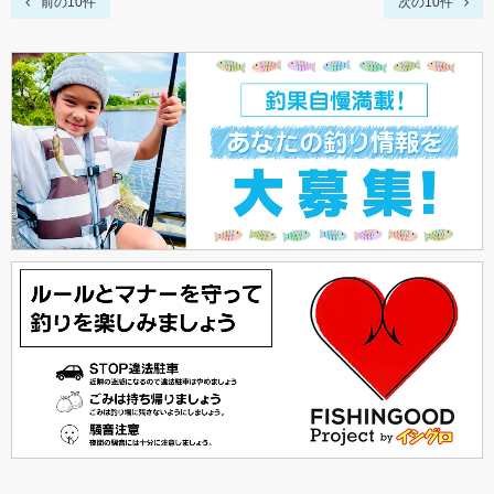
前の10件
次の10件