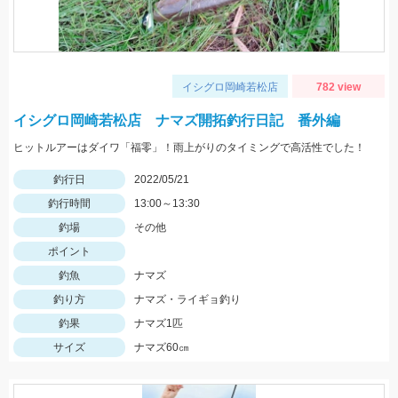
イシグロ岡崎若松店
782 view
イシグロ岡崎若松店 ナマズ開拓釣行日記 番外編
ヒットルアーはダイワ「福零」！雨上がりのタイミングで高活性でした！
釣行日
2022/05/21
釣行時間
13:00～13:30
釣場
その他
ポイント
釣魚
ナマズ
釣り方
ナマズ・ライギョ釣り
釣果
ナマズ1匹
サイズ
ナマズ60㎝