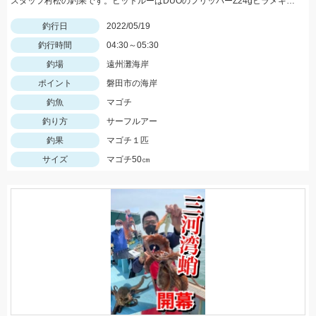
スタッフ村松の釣果です。ヒットルーはDUOのフリッパーZ24gヒラメキャンディ！
釣行日
2022/05/19
釣行時間
04:30～05:30
釣場
遠州灘海岸
ポイント
磐田市の海岸
釣魚
マゴチ
釣り方
サーフルアー
釣果
マゴチ１匹
サイズ
マゴチ50㎝