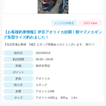
イシグロ伊東店
1371 view
【お客様釣果情報】伊豆アオリイカ好調！朝マズメエギン
グ良型サイズ釣れました！
【当店常連お客様 S様】エギング情報ありがとうございます。 朝マヅメの時間帯３杯立て続けに、1.8㌔・800ｇ・900ｇが釣れました！ 1.8㌔のヒットエギは【エギ王Ｋ3.5号 黒潮ＳＰ マッスルファイト】
釣行日
2022/05/19
釣行時間
06:00～09:00
釣場
南伊豆周辺
ポイント
釣魚
アオリイカ
釣り方
エギング
釣果
アオリイカ3杯
サイズ
アオリイカ800ｇ 900ｇ 1.8ｋ