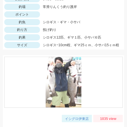
釣場
常滑りんくう釣り護岸
ポイント
釣魚
シロギス・ギマ・小サバ
釣り方
投げ釣り
釣果
シロギス12匹、ギマ１匹、小サバ６匹
サイズ
シロギス~10cm程、ギマ25ｃｍ、小サバ15ｃｍ程
イシグロ伊東店
1035 view