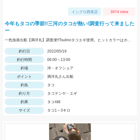
イシグロ西尾店
3074 view
今年もタコの季節!!三河のタコが熱い!調査行って来ました
ー
一色漁港出船【満洋丸】調査便!!Tsulinoタコエギ使用。ヒットカラーはホワイト・レッド
釣行日
2022/05/19
釣行時間
06:00～13:00
釣場
沖・オフショア
ポイント
満洋丸さん出船
釣魚
タコ
釣り方
タコテンヤ・エギ
釣果
タコ4杯
サイズ
タコ1～3キロ