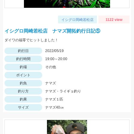
イシグロ岡崎若松店
1122 view
イシグロ岡崎若松店 ナマズ開拓釣行日記⑤
ダイワの福零でヒットしました！
釣行日
2022/05/19
釣行時間
19:00～20:00
釣場
その他
ポイント
釣魚
ナマズ
釣り方
ナマズ・ライギョ釣り
釣果
ナマズ１匹
サイズ
ナマズ40㎝