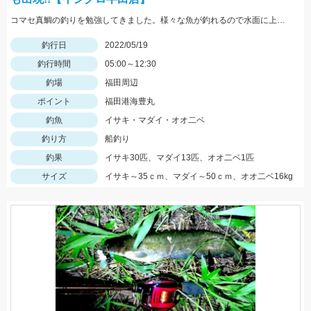
コマセ真鯛の釣りを勉強してきました。様々な魚が釣れるので水面に上がってくるまでドキドキです!!
釣行日
2022/05/19
釣行時間
05:00～12:30
釣場
福田周辺
ポイント
福田港海豊丸
釣魚
イサキ・マダイ・オオ二ベ
釣り方
船釣り
釣果
イサキ30匹、マダイ13匹、オオ二ベ1匹
サイズ
イサキ～35ｃｍ、マダイ～50ｃｍ、オオ二ベ16kg