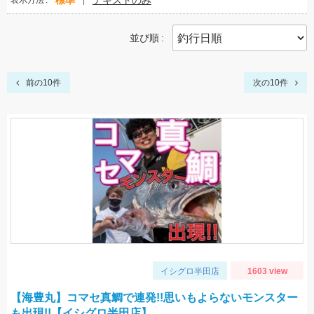
標準
テキストのみ
表示方法
並び順
前の10件
次の10件
イシグロ半田店
1603 view
【海豊丸】コマセ真鯛で連発!!思いもよらないモンスター
も出現!!【イシグロ半田店】