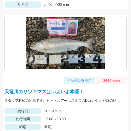
サイズ
ホウボウ35ｃｍ
イシグロ磐田店
2660 view
天竜川のサツキマスはいよいよ本番！
スタッフ村松の釣果です。ヒットルアーはスミスのDコンタクト63の鮎カラー。
釣行日
2022/05/19
釣行時間
12:00～13:00
釣場
天竜川