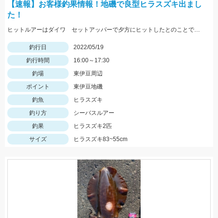
【速報】お客様釣果情報！地磯で良型ヒラスズキ出まし
た！
ヒットルアーはダイワ セットアッパーで夕方にヒットしたとのことです。83ｃｍ5ｋｇのナイスサイズでした！情報提供ありがとうございます！
釣行日
2022/05/19
釣行時間
16:00～17:30
釣場
東伊豆周辺
ポイント
東伊豆地磯
釣魚
ヒラスズキ
釣り方
シーバスルアー
釣果
ヒラスズキ2匹
サイズ
ヒラスズキ83~55cm