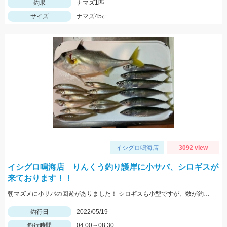
釣果
ナマズ1匹
サイズ
ナマズ45㎝
イシグロ鳴海店
3092 view
イシグロ鳴海店 りんくう釣り護岸に小サバ、シロギスが
来ております！！
朝マズメに小サバの回遊がありました！ シロギスも小型ですが、数が釣れていますよ！
釣行日
2022/05/19
釣行時間
04:00～08:30