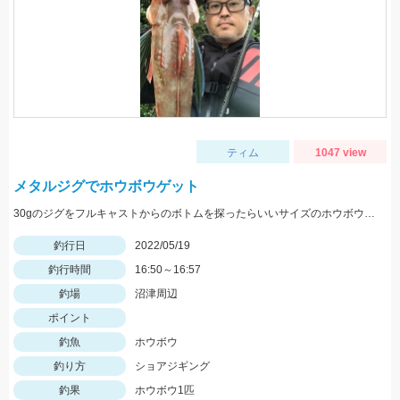
ティム
1047 view
メタルジグでホウボウゲット
30gのジグをフルキャストからのボトムを探ったらいいサイズのホウボウが釣れました。
釣行日
2022/05/19
釣行時間
16:50～16:57
釣場
沼津周辺
ポイント
釣魚
ホウボウ
釣り方
ショアジギング
釣果
ホウボウ1匹