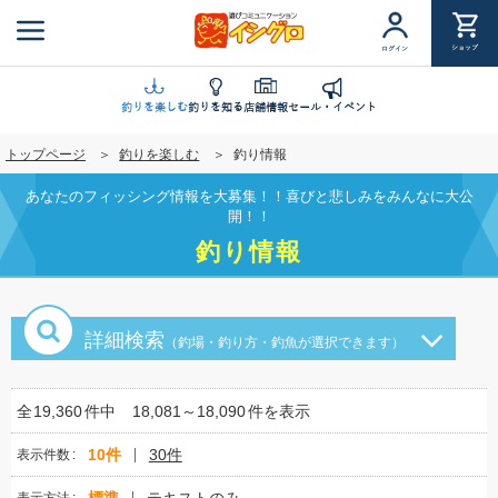
メ
イ
ショップ
ログイン
ン
コ
ン
釣りを楽しむ
釣りを知る
店舗情報
セール・イベント
テ
トップページ
釣りを楽しむ
釣り情報
ン
ツ
あなたのフィッシング情報を大募集！！喜びと悲しみをみんなに大公
に
開！！
移
釣り情報
動
詳細検索
（釣場・釣り方・釣魚が選択できます）
全
19,360
件中
18,081～18,090
件を表示
10件
30件
表示件数