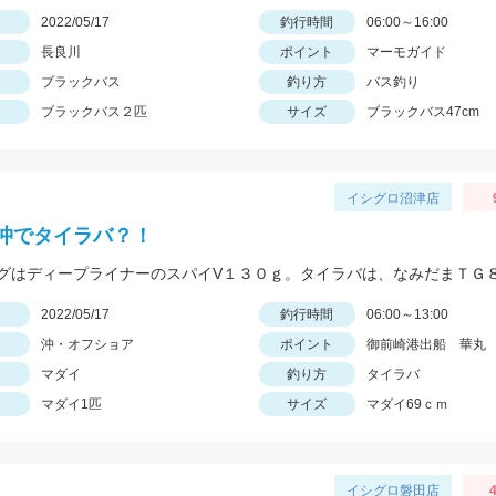
日
2022/05/17
釣行時間
06:00～16:00
長良川
ポイント
マーモガイド
ブラックバス
釣り方
バス釣り
ブラックバス２匹
サイズ
ブラックバス47cm
イシグロ沼津店
沖でタイラバ？！
日
2022/05/17
釣行時間
06:00～13:00
沖・オフショア
ポイント
御前崎港出船 華丸
マダイ
釣り方
タイラバ
マダイ1匹
サイズ
マダイ69ｃｍ
イシグロ磐田店
4