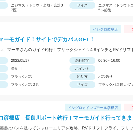
ニジマス（トラウト全般）合計3
サイズ
ニジマス（トラウト全
7匹
5㎝前後
イシグロ岐阜店
マーモガイド！サイトでデカバスGET！
日
2022/05/17
釣行時間
06:30～16:00
長良川
ポイント
ブラックバス
釣り方
バス釣り
ブラックバス２匹
サイズ
ブラックバス最大47
イシグロカインズモール彦根店
ロ彦根店 長良川ボート釣行！マーモガイド行ってきま