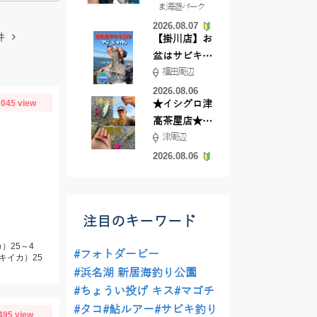
ま海遊パーク
根店
2026.08.07
件
【掛川店】お
盆はサビキ釣
福田周辺
りいきません
か?
2026.08.06
045 view
★イシグロ津
高茶屋店★津
津周辺
近郊ハゼ釣れ
てます！
2026.08.06
注目のキーワード
）25～4
#フォトダービー
キイカ）25
#浜名湖 新居海釣り公園
#ちょうい投げ キス
#マゴチ
#タコ
#鮎ルアー
#サビキ釣り
495 view