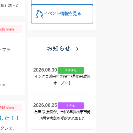
西尾店】
般）20～2
イベント情報を見る
536 view
お知らせ
ジャッカル、マーモさんのガイド釣行！フリックシェイク4.8インチとRVドリフトフライ3インチで釣れました！
2026.06.30
店舗情報
イシグロ磐田店 2026年6月30日改装
オープン！
ｃｍ
2026.06.25
その他
748 view
石黒 衆 会長が、令和8年浜松市市勢
した！！
功労者表彰を受彰されました
アフター回復のバスを狙ってシャローエリアを攻略。RVドリフトフライ、フリックシェイク4.8インチでの釣果でした。