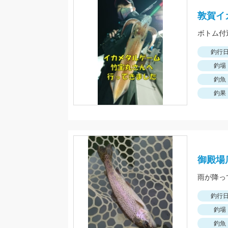
敦賀イ
釣行
釣場
釣魚
釣果
御殿場
釣行
釣場
釣魚