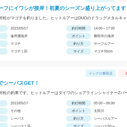
ーフにイワシが接岸！初夏のシーズン盛り上がってます
日
2022/05/17
釣行時間
14:00～17:00
遠州灘海岸
ポイント
磐田市の海岸
マゴチ
釣り方
サーフルアー
マゴチ１匹
サイズ
マゴチ50cm
イシグロ磐田店
2
でシーバスGET！
日
2022/05/17
釣行時間
05:00～06:00
その他
ポイント
太田川
シーバス
釣り方
シーバスルアー
シーバス１匹
サイズ
シーバス50㎝