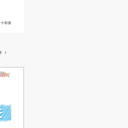
ンチ前後
件