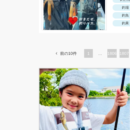
釣場
釣魚
釣果
前の10件
1
…
ペ
1806
ペ
1807
ー
ー
ジ
ジ