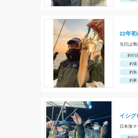
22年
釣行
釣場
釣魚
釣果
イシグ
日本海マ
釣行