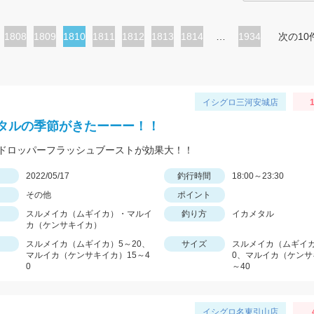
ペ
1808
ペ
1809
カ
1810
ペ
1811
ペ
1812
ペ
1813
ペ
1814
…
1934
次の10
ー
ー
レ
ー
ー
ー
ー
ジ
ジ
ン
ジ
ジ
ジ
ジ
ト
イシグロ三河安城店
1
ペ
タルの季節がきたーーー！！
ー
ドロッパーフラッシュブーストが効果大！！
ジ
日
2022/05/17
釣行時間
18:00～23:30
その他
ポイント
スルメイカ（ムギイカ）・マルイ
釣り方
イカメタル
カ（ケンサキイカ）
スルメイカ（ムギイカ）5～20、
サイズ
スルメイカ（ムギイカ
マルイカ（ケンサキイカ）15～4
0、マルイカ（ケンサ
0
～40
イシグロ名東引山店