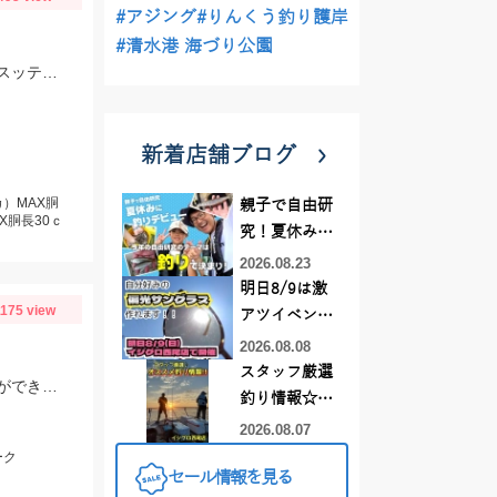
#アジング
#りんくう釣り護岸
#清水港 海づり公園
ボトム付近でのヒットが大半ですのでしっかり誘う為にも硬めの竿がオススメ！スッテは基本色の赤緑・赤黄などの20号がメインです。
新着店舗ブログ
）MAX胴
親子で自由研
X胴長30ｃ
究！夏休みに
釣りデビュー
2026.08.23
明日8/9は激
1175 view
アツイベント
日！！！～オ
2026.08.08
ーダー偏光グ
スタッフ厳選
雨が降っていて休憩しながらの釣りとなりましたが、魚の活性が高く楽しむことができました！Bスパーク2.0ｇのＧマジョーラに反応良かったです。
ラス受注会～
釣り情報☆彡
連休は何釣り
2026.08.07
に行こう
ーク
セール情報を見る
♪【イシグロ