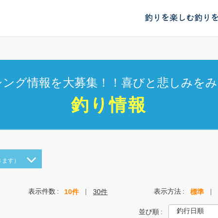
釣りを楽しむ
釣り
シング情報を大募集！！喜びと悲しみをみ
釣り情報
きます）
表示件数
表示方法
10件
30件
標準
並び順