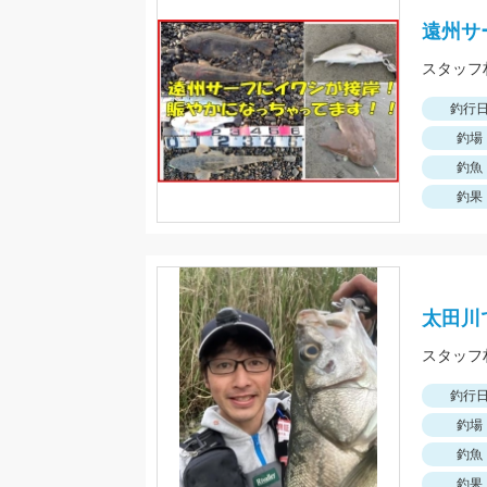
遠州サ
釣行
釣場
釣魚
釣果
太田川
釣行
釣場
釣魚
釣果