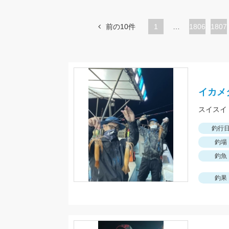
前の10件
1
…
ペ
1806
ペ
1807
ー
ー
ジ
ジ
イカメ
スイスイ
釣行
釣場
釣魚
釣果