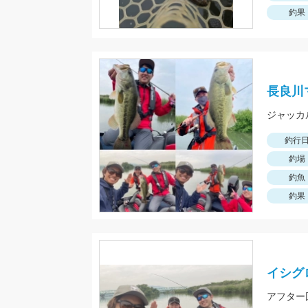
釣果
長良川
釣行
釣場
釣魚
釣果
イシグ