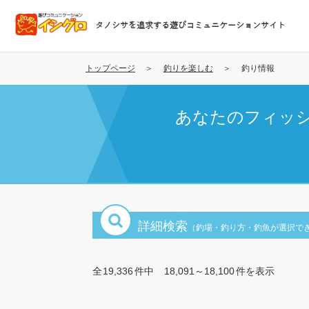
メ
イ
タノシサを追求する遊びコミュニケーションサイト
ン
コ
ン
トップページ
釣りを楽しむ
釣り情報
テ
ン
あなたのフィッ
ツ
に
移
動
詳細検索
（釣場・釣り方・釣魚が選択で
全
19,336
件中
18,091～18,100
件を表示