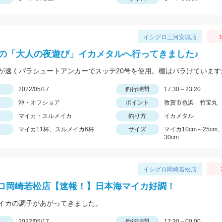
イシグロ三河安城店
1
初の「大人の夜遊び」イカメタルへ行ってきました♪
日
2022/05/17
釣行時間
17:30～23:20
沖・オフショア
ポイント
敦賀市色浜 竹宝丸
マイカ・スルメイカ
釣り方
イカメタル
マイカ11杯、スルメイカ6杯
サイズ
マイカ10cm～25c
30cm
イシグロ岡崎若松店
ロ岡崎若松店【速報！】日本海マイカ好調！
イカの調子があがってきました。
日
2022/05/17
釣行時間
17:30～00:00