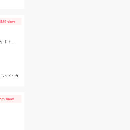
589 view
当日は潮が速くパラシュートアンカーでスッテ20号を使用。棚はバラけていますがボトムが一番反応が良かったです。
m、スルメイカ
725 view