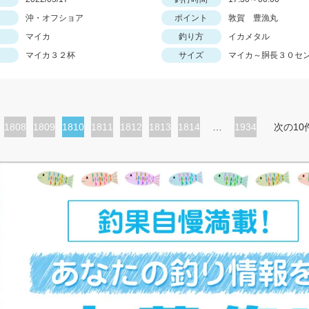
沖・オフショア
ポイント
敦賀 豊漁丸
マイカ
釣り方
イカメタル
マイカ３２杯
サイズ
マイカ～胴長３０セ
ペ
1808
ペ
1809
カ
1810
ペ
1811
ペ
1812
ペ
1813
ペ
1814
…
1934
次の10
ー
ー
レ
ー
ー
ー
ー
ジ
ジ
ン
ジ
ジ
ジ
ジ
ト
ペ
ー
ジ