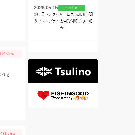
2026.05.15
店舗情報
釣り具レンタルサービスTsulikali 年間
サブスクプラン会員受付終了のお知
らせ
919 view
ヒットジグはディープライナーのスパイV１３０ｇ。タイラバは、なみだまＴＧ８０ｇやビンビン玉１００ｇ等を使用
472 view