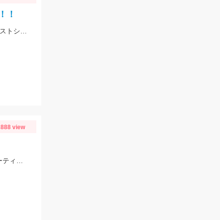
！！
スタッフ村松がマゴチを釣りました。ヒットルアーはDUOのドラッグメタルキャストショット30gのイワシカラー。
888 view
スタッフ村松の釣果です。ヒットルアーはダイワのショアラインシャイナーZバーティス80Sのゴールドカラー。