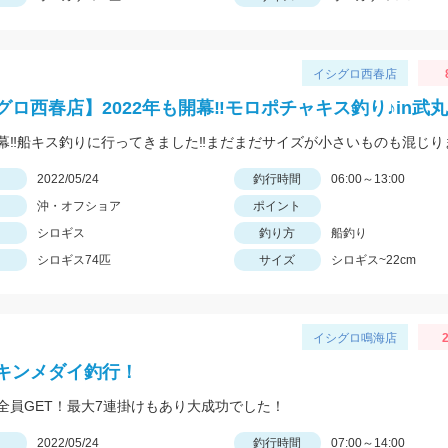
イシグロ西春店
グロ西春店】2022年も開幕‼モロポチャキス釣り♪in武
日
2022/05/24
釣行時間
06:00～13:00
沖・オフショア
ポイント
シロギス
釣り方
船釣り
シロギス74匹
サイズ
シロギス~22cm
イシグロ鳴海店
2
キンメダイ釣行！
全員GET！最大7連掛けもあり大成功でした！
日
2022/05/24
釣行時間
07:00～14:00