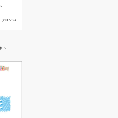
ル
、クロムツ4
件