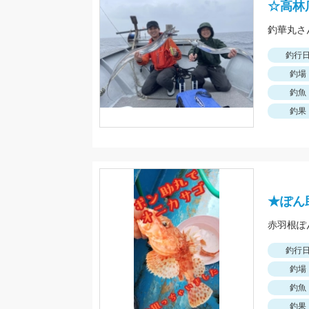
☆高林
釣行
釣場
釣魚
釣果
★ぽん
釣行
釣場
釣魚
釣果