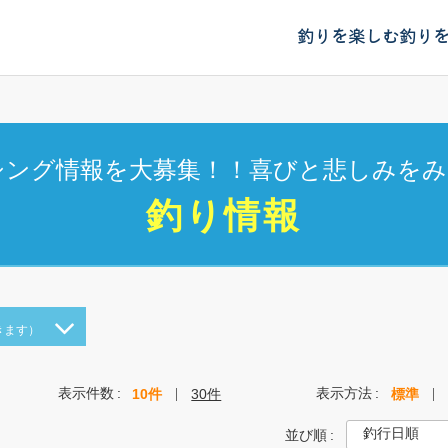
釣りを楽しむ
釣り
シング情報を大募集！！喜びと悲しみをみ
釣り情報
きます）
表示件数
表示方法
10件
30件
標準
並び順