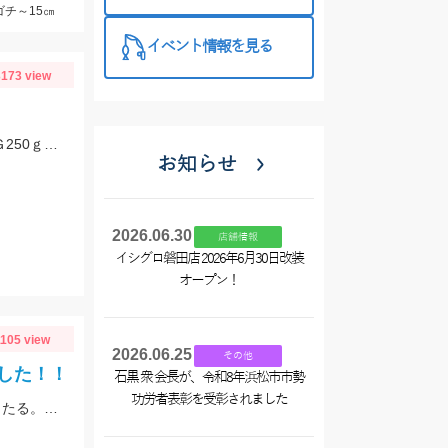
特徴と考え方
ゴチ～15㎝
イベント情報を見る
173 view
重たいヘッドと手返しでマダイをキャッチ！なみだま250ｇ、ボンバーヘッドＴＧ250ｇ使用。
お知らせ
2026.06.30
店舗情報
イシグロ磐田店 2026年6月30日改装
オープン！
1105 view
2026.06.25
その他
した！！
石黒 衆 会長が、令和8年浜松市市勢
功労者表彰を受彰されました
敦賀にて、シロギスは石ゴカイをエサに14匹。岸から10～30ｍくらいでもよく当たる。夕方にサゴシがヒット、ルアーはレンジバイブ55。