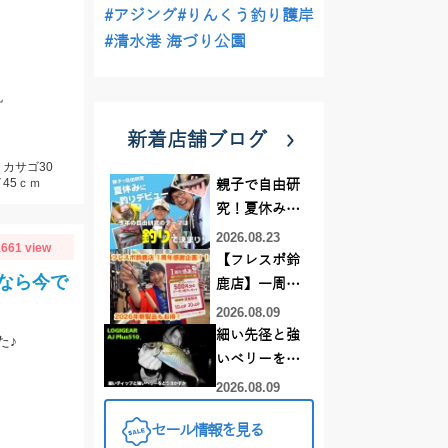
#アジング
#りんくう釣り護岸
#清水港 海づり公園
丸
新着店舗ブログ
カサゴ30
45ｃｍ
親子で自由研
究！夏休みに
釣りデビュー
2026.08.23
661 view
【フレスポ鈴
なら今で
鹿店】一周年
記念セール開
2026.08.09
催中！新製品
細い先径と強
た♪
ルアーロッド
いベリーをど
もお買い
う活かすか |
2026.08.09
得！！！
LOGIGEAR AJ
セール情報を見る
プラス510の