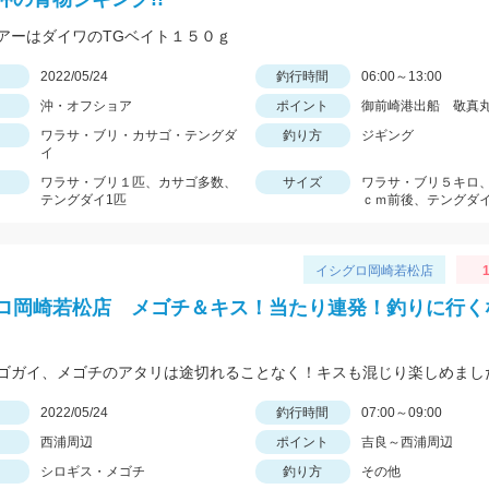
アーはダイワのTGベイト１５０ｇ
日
2022/05/24
釣行時間
06:00～13:00
沖・オフショア
ポイント
御前崎港出船 敬真
ワラサ・ブリ・カサゴ・テングダ
釣り方
ジギング
イ
ワラサ・ブリ１匹、カサゴ多数、
サイズ
ワラサ・ブリ５キロ、
テングダイ1匹
ｃｍ前後、テングダイ
イシグロ岡崎若松店
1
ロ岡崎若松店 メゴチ＆キス！当たり連発！釣りに行く
ゴガイ、メゴチのアタリは途切れることなく！キスも混じり楽しめまし
日
2022/05/24
釣行時間
07:00～09:00
西浦周辺
ポイント
吉良～西浦周辺
シロギス・メゴチ
釣り方
その他