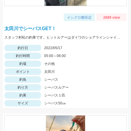
イシグロ磐田店
2889 view
太田川でシーバスGET！
スタッフ村松の釣果です。ヒットルアーはダイワのショアラインシャイナーZバーティス80Sのゴールドカラー。
釣行日
2022/05/17
釣行時間
05:00～06:00
釣場
その他
ポイント
太田川
釣魚
シーバス
釣り方
シーバスルアー
釣果
シーバス１匹
サイズ
シーバス50㎝