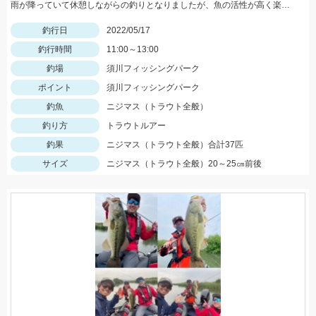
雨が降っていて休憩しながらの釣りとなりましたが、魚の活性が高く楽しむことができました！Bスパーク2.0ｇのＧマジョーラに反応良かったです。
釣行日
2022/05/17
釣行時間
11:00～13:00
釣場
須川フィッシングパーク
ポイント
須川フィッシングパーク
釣魚
ニジマス（トラウト全般）
釣り方
トラウトルアー
釣果
ニジマス（トラウト全般）合計37匹
サイズ
ニジマス（トラウト全般）20～25㎝前後