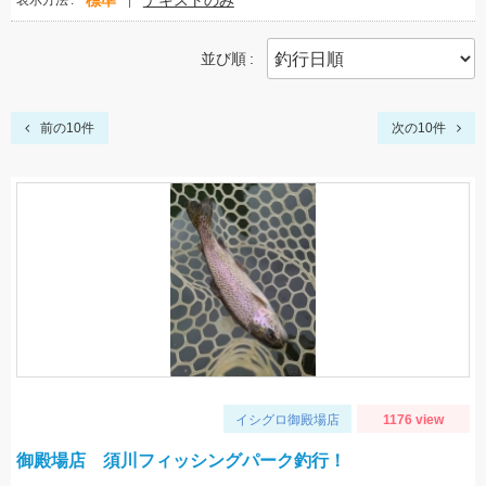
標準
テキストのみ
表示方法
並び順
前の10件
次の10件
イシグロ御殿場店
1176 view
御殿場店 須川フィッシングパーク釣行！