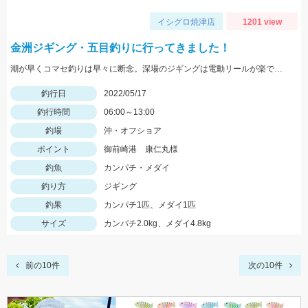
イシグロ焼津店
1201 view
金洲ジギング・五目釣りに行ってきました！
潮が早くコマセ釣りは早々に断念。深場のジギングは電動リールが楽でした。
釣行日
2022/05/17
釣行時間
06:00～13:00
釣場
沖・オフショア
ポイント
御前崎港 康仁丸様
釣魚
カンパチ・メダイ
釣り方
ジギング
釣果
カンパチ1匹、メダイ1匹
サイズ
カンパチ2.0kg、メダイ4.8kg
前の10件
次の10件