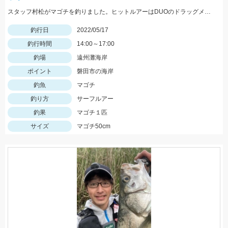
スタッフ村松がマゴチを釣りました。ヒットルアーはDUOのドラッグメタルキャストショット30gのイワシカラー。
釣行日
2022/05/17
釣行時間
14:00～17:00
釣場
遠州灘海岸
ポイント
磐田市の海岸
釣魚
マゴチ
釣り方
サーフルアー
釣果
マゴチ１匹
サイズ
マゴチ50cm