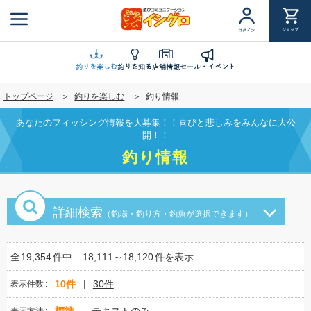
メ
イ
ショップ
ログイン
ン
コ
ン
釣りを楽しむ
釣りを知る
店舗情報
セール・イベント
テ
トップページ
釣りを楽しむ
釣り情報
ン
ツ
あなたのフィッシング情報を大募集！！喜びと悲しみをみんなに大公
に
開！！
移
釣り情報
動
詳細検索
（釣場・釣り方・釣魚が選択できます）
全
19,354
件中
18,111～18,120
件を表示
10件
30件
表示件数