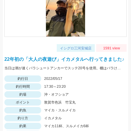
イシグロ三河安城店
1591 view
22年初の「大人の夜遊び」イカメタルへ行ってきました♪
当日は潮が速くパラシュートアンカーでスッテ20号を使用。棚はバラけていますがボトムが一番反応が良かったです。
釣行日
2022/05/17
釣行時間
17:30～23:20
釣場
沖・オフショア
ポイント
敦賀市色浜 竹宝丸
釣魚
マイカ・スルメイカ
釣り方
イカメタル
釣果
マイカ11杯、スルメイカ6杯