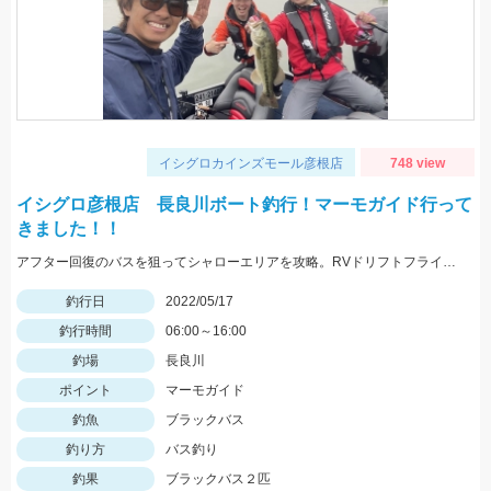
イシグロカインズモール彦根店
748 view
イシグロ彦根店 長良川ボート釣行！マーモガイド行って
きました！！
アフター回復のバスを狙ってシャローエリアを攻略。RVドリフトフライ、フリックシェイク4.8インチでの釣果でした。
釣行日
2022/05/17
釣行時間
06:00～16:00
釣場
長良川
ポイント
マーモガイド
釣魚
ブラックバス
釣り方
バス釣り
釣果
ブラックバス２匹