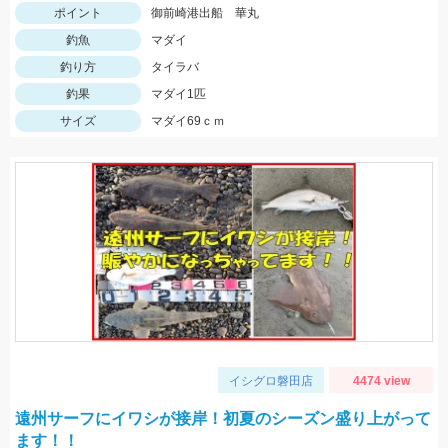
ポイント
御前崎港出船 華丸
釣魚
マダイ
釣り方
タイラバ
釣果
マダイ1匹
サイズ
マダイ69ｃｍ
イシグロ磐田店
4474 view
遠州サーフにイワシが接岸！初夏のシーズン盛り上がって
ます！！