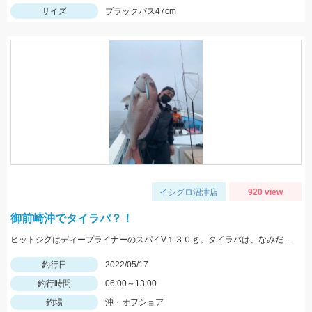
サイズ
ブラックバス47cm
イシグロ沼津店
920 view
御前崎沖でタイラバ？！
ヒットジグはディープライナーのスパイV１３０ｇ。タイラバは、なみだまＴＧ８０ｇやビンビン玉１００ｇ等を使用
釣行日
2022/05/17
釣行時間
06:00～13:00
釣場
沖・オフショア