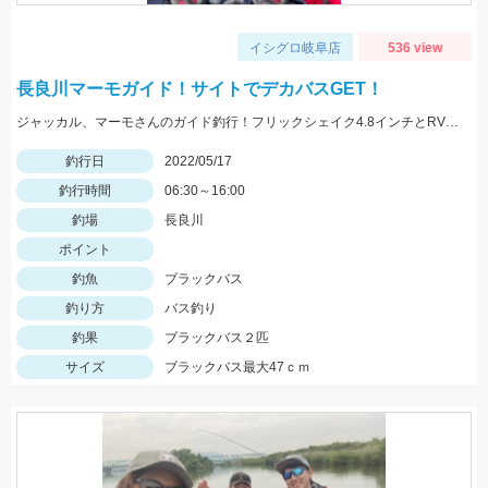
イシグロ岐阜店
536 view
長良川マーモガイド！サイトでデカバスGET！
ジャッカル、マーモさんのガイド釣行！フリックシェイク4.8インチとRVドリフトフライ3インチで釣れました！
釣行日
2022/05/17
釣行時間
06:30～16:00
釣場
長良川
ポイント
釣魚
ブラックバス
釣り方
バス釣り
釣果
ブラックバス２匹
サイズ
ブラックバス最大47ｃｍ