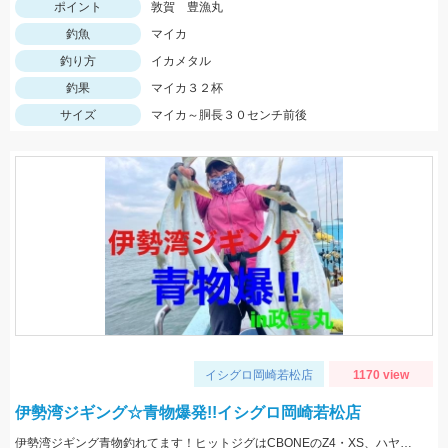
ポイント
敦賀 豊漁丸
釣魚
マイカ
釣り方
イカメタル
釣果
マイカ３２杯
サイズ
マイカ～胴長３０センチ前後
イシグロ岡崎若松店
1170 view
伊勢湾ジギング☆青物爆発!!イシグロ岡崎若松店
伊勢湾ジギング青物釣れてます！ヒットジグはCBONEのZ4・XS、ハヤブサのスイッチなどなど！