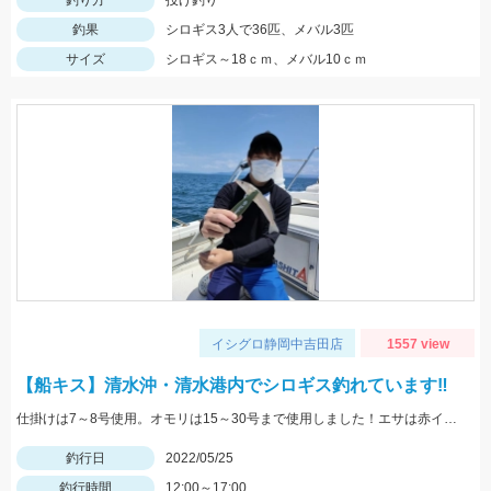
釣り方
投げ釣り
釣果
シロギス3人で36匹、メバル3匹
サイズ
シロギス～18ｃｍ、メバル10ｃｍ
イシグロ静岡中吉田店
1557 view
【船キス】清水沖・清水港内でシロギス釣れています‼
仕掛けは7～8号使用。オモリは15～30号まで使用しました！エサは赤イソメがオススメです！
釣行日
2022/05/25
釣行時間
12:00～17:00