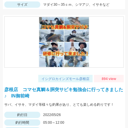
サイズ
マダイ30～35ｃｍ、シマアジ、イサキなど
イシグロカインズモール彦根店
894 view
彦根店 コマセ真鯛＆胴突サビキ勉強会に行ってきました
♪ IN御前崎
サバ、イサキ、マダイ等様々な釣果があり、とても楽しめる釣りです！
釣行日
2022/05/26
釣行時間
05:00～12:00