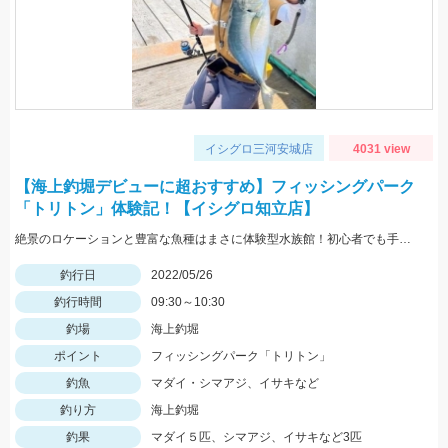
イシグロ三河安城店
4031 view
【海上釣堀デビューに超おすすめ】フィッシングパーク
「トリトン」体験記！【イシグロ知立店】
絶景のロケーションと豊富な魚種はまさに体験型水族館！初心者でも手軽に釣れますよ！
釣行日
2022/05/26
釣行時間
09:30～10:30
釣場
海上釣堀
ポイント
フィッシングパーク「トリトン」
釣魚
マダイ・シマアジ、イサキなど
釣り方
海上釣堀
釣果
マダイ５匹、シマアジ、イサキなど3匹