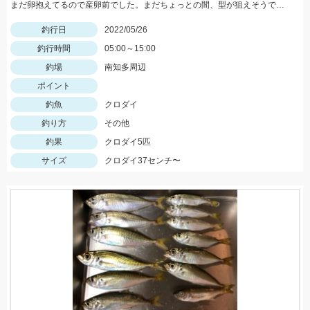
まだ卵抱えてるので産卵前でした。まだちょっとの間、型が狙えそうです。
釣行日
2022/05/26
釣行時間
05:00～15:00
釣場
南知多周辺
ポイント
釣魚
クロダイ
釣り方
その他
釣果
クロダイ5匹
サイズ
クロダイ37センチ〜