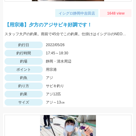
イシグロ静岡中吉田店
1648 view
【用宗港】夕方のアジサビキ好調です！
スタッフ大戸の釣果。雨前で45分でこの釣果。仕掛けはイシグロのNEO 豆アジマッチ２号にて。
釣行日
2022/05/26
釣行時間
17:45～18:30
釣場
静岡・清水周辺
ポイント
用宗港
釣魚
アジ
釣り方
サビキ釣り
釣果
アジ12匹
サイズ
アジ～13㎝