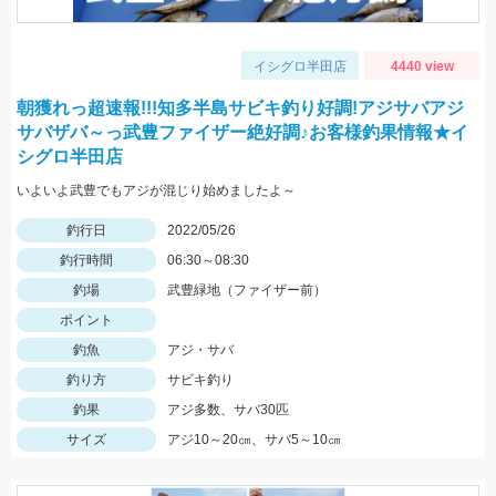
イシグロ半田店
4440 view
朝獲れっ超速報!!!知多半島サビキ釣り好調!アジサバアジ
サバザバ～っ武豊ファイザー絶好調♪お客様釣果情報★イ
シグロ半田店
いよいよ武豊でもアジが混じり始めましたよ～
釣行日
2022/05/26
釣行時間
06:30～08:30
釣場
武豊緑地（ファイザー前）
ポイント
釣魚
アジ・サバ
釣り方
サビキ釣り
釣果
アジ多数、サバ30匹
サイズ
アジ10～20㎝、サバ5～10㎝