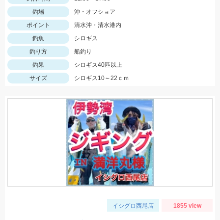
釣場
沖・オフショア
ポイント
清水沖・清水港内
釣魚
シロギス
釣り方
船釣り
釣果
シロギス40匹以上
サイズ
シロギス10～22ｃｍ
イシグロ西尾店
1855 view