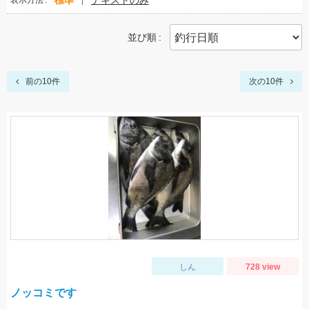
標準
テキストのみ
表示方法
並び順
前の10件
次の10件
しん
728 view
ノッコミです