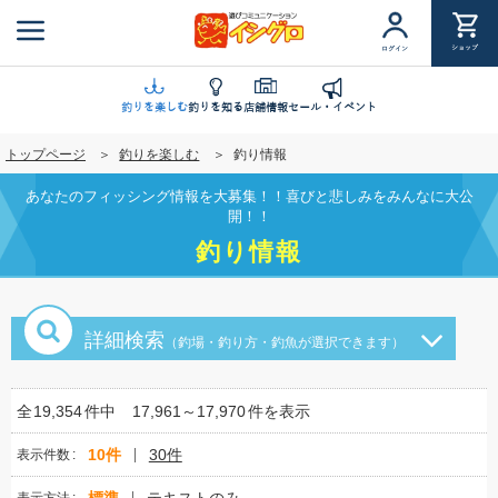
メ
イ
ショップ
ログイン
ン
コ
ン
釣りを楽しむ
釣りを知る
店舗情報
セール・イベント
テ
トップページ
釣りを楽しむ
釣り情報
ン
ツ
あなたのフィッシング情報を大募集！！喜びと悲しみをみんなに大公
に
開！！
移
釣り情報
動
詳細検索
（釣場・釣り方・釣魚が選択できます）
全
19,354
件中
17,961～17,970
件を表示
10件
30件
表示件数