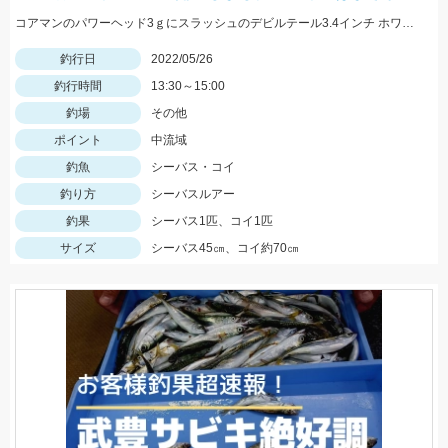
コアマンのパワーヘッド3ｇにスラッシュのデビルテール3.4インチ ホワイトシルバーで釣れました！
釣行日
2022/05/26
釣行時間
13:30～15:00
釣場
その他
ポイント
中流域
釣魚
シーバス・コイ
釣り方
シーバスルアー
釣果
シーバス1匹、コイ1匹
サイズ
シーバス45㎝、コイ約70㎝