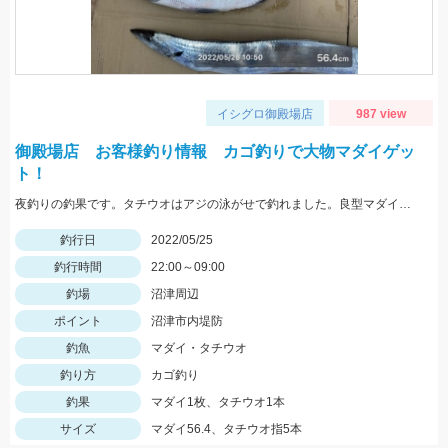
イシグロ御殿場店
987 view
御殿場店 お客様釣り情報 カゴ釣りで大物マダイゲッ
ト！
夜釣りの釣果です。タチウオはアジの泳がせで釣れました。良型マダイおめでとうございます。
釣行日
2022/05/25
釣行時間
22:00～09:00
釣場
沼津周辺
ポイント
沼津市内堤防
釣魚
マダイ・タチウオ
釣り方
カゴ釣り
釣果
マダイ1枚、タチウオ1本
サイズ
マダイ56.4、タチウオ指5本