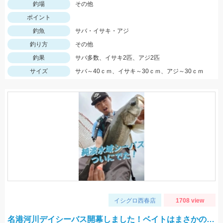
釣場
その他
ポイント
釣魚
サバ・イサキ・アジ
釣り方
その他
釣果
サバ多数、イサキ2匹、アジ2匹
サイズ
サバ～40ｃｍ、イサキ～30ｃｍ、アジ～30ｃｍ
イシグロ西春店
1708 view
名港河川デイシーバス開幕しました！ベイトはまさかの…