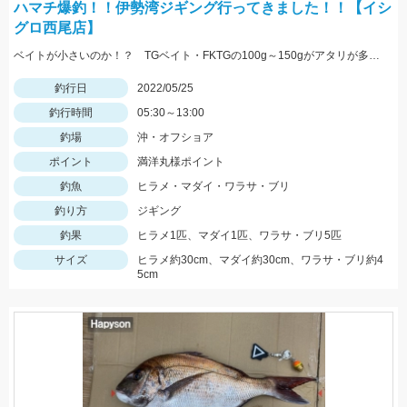
ハマチ爆釣！！伊勢湾ジギング行ってきました！！【イシ
グロ西尾店】
ベイトが小さいのか！？ TGベイト・FKTGの100g～150gがアタリが多かったです！！
釣行日
2022/05/25
釣行時間
05:30～13:00
釣場
沖・オフショア
ポイント
満洋丸様ポイント
釣魚
ヒラメ・マダイ・ワラサ・ブリ
釣り方
ジギング
釣果
ヒラメ1匹、マダイ1匹、ワラサ・ブリ5匹
サイズ
ヒラメ約30cm、マダイ約30cm、ワラサ・ブリ約4
5cm