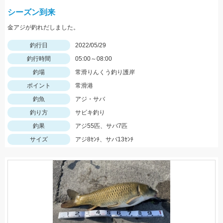
シーズン到来
金アジが釣れだしました。
釣行日
2022/05/29
釣行時間
05:00～08:00
釣場
常滑りんくう釣り護岸
ポイント
常滑港
釣魚
アジ・サバ
釣り方
サビキ釣り
釣果
アジ55匹、サバ7匹
サイズ
アジ8ｾﾝﾁ、サバ13ｾﾝﾁ