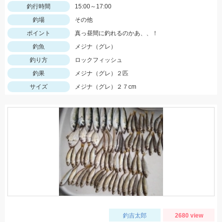
釣行時間
15:00～17:00
釣場
その他
ポイント
真っ昼間に釣れるのかあ、、！
釣魚
メジナ（グレ）
釣り方
ロックフィッシュ
釣果
メジナ（グレ）２匹
サイズ
メジナ（グレ）２７cm
釣吉太郎
2680 view