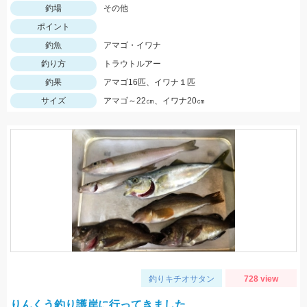
釣場
その他
ポイント
釣魚
アマゴ・イワナ
釣り方
トラウトルアー
釣果
アマゴ16匹、イワナ１匹
サイズ
アマゴ～22㎝、イワナ20㎝
釣りキチオサタン
728 view
りんくう釣り護岸に行ってきました