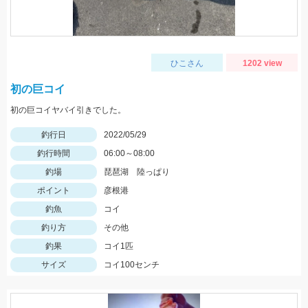
ひこさん
1202 view
初の巨コイ
初の巨コイヤバイ引きでした。
釣行日
2022/05/29
釣行時間
06:00～08:00
釣場
琵琶湖 陸っぱり
ポイント
彦根港
釣魚
コイ
釣り方
その他
釣果
コイ1匹
サイズ
コイ100センチ