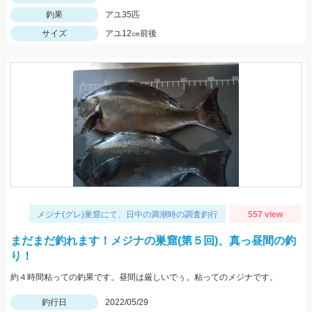
釣果
アユ35匹
サイズ
アユ12㎝前後
メジナ(グレ)巣窟にて、日中の満潮時の調査釣行
557 view
まだまだ釣れます！メジナの巣窟(第５回)、真っ昼間の釣
り！
約４時間粘っての釣果です。昼間は厳しいでぅ。粘ってのメジナです。
釣行日
2022/05/29