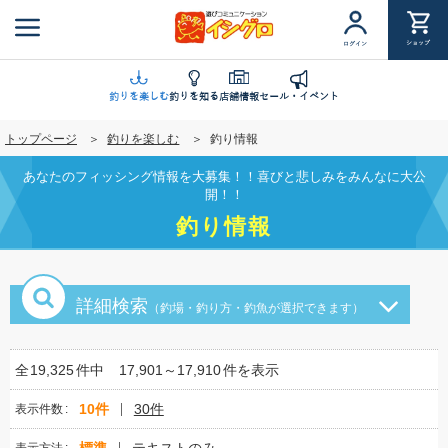
メ
イ
ショップ
ログイン
ン
コ
ン
釣りを楽しむ
釣りを知る
店舗情報
セール・イベント
テ
トップページ
釣りを楽しむ
釣り情報
ン
ツ
あなたのフィッシング情報を大募集！！喜びと悲しみをみんなに大公
に
開！！
移
釣り情報
動
詳細検索
（釣場・釣り方・釣魚が選択できます）
全
19,325
件中
17,901～17,910
件を表示
10件
30件
表示件数