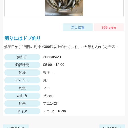
野田修豊
968 view
濁りにはドブ釣り
解禁日から4回目の釣行で300匹以上釣れている、ハヤ等も入れると千匹、手返し大変
釣行日
2022/05/28
釣行時間
06:00～18:00
釣場
興津川
ポイント
瀬
釣魚
アユ
釣り方
その他
釣果
アユ142匹
サイズ
アユ12〜18cm