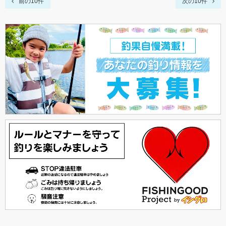
前の10件
次の10件