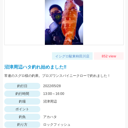
イシグロ駿東柿田川店
852 view
沼津周辺ハタ釣れ始めました‼
常連のスグロ様の釣果。プロズワンスパイニークローで釣れました！
釣行日
2022/05/28
釣行時間
13:00～16:00
釣場
沼津周辺
ポイント
釣魚
アカハタ
釣り方
ロックフィッシュ