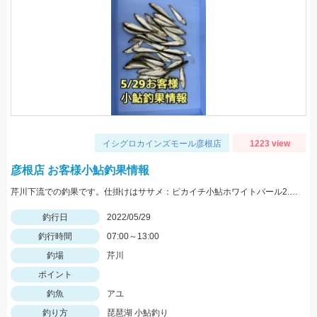
イシグロカインズモール彦根店
1223 view
彦根店 お客様小鮎釣果情報
芹川下流での釣果です。仕掛けはササメ：ピカイチ小鮎ホワイトパール2.5号がオススメです！
釣行日
2022/05/29
釣行時間
07:00～13:00
釣場
芹川
ポイント
釣魚
アユ
釣り方
琵琶湖 小鮎釣り