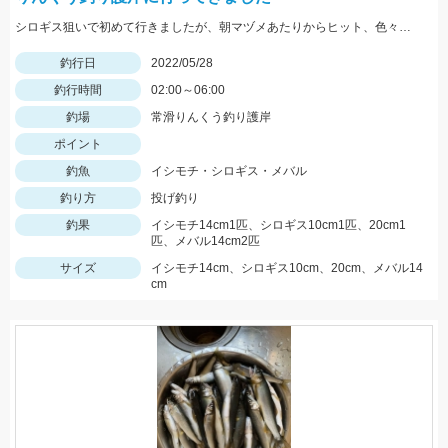
シロギス狙いで初めて行きましたが、朝マヅメあたりからヒット、色々釣れて楽しかったです。
釣行日
2022/05/28
釣行時間
02:00～06:00
釣場
常滑りんくう釣り護岸
ポイント
釣魚
イシモチ・シロギス・メバル
釣り方
投げ釣り
釣果
イシモチ14cm1匹、シロギス10cm1匹、20cm1
匹、メバル14cm2匹
サイズ
イシモチ14cm、シロギス10cm、20cm、メバル14
cm