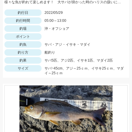
様々な魚が釣れて楽しめます！ 大サバが掛かった時のハリスの扱いにはご用心！
釣行日
2022/05/29
釣行時間
05:00～13:00
釣場
沖・オフショア
ポイント
釣魚
サバ・アジ・イサキ・マダイ
釣り方
船釣り
釣果
サバ5匹、アジ2匹、イサキ1匹、マダイ2匹
サイズ
サバ~45cm、アジ～25ｃｍ、イサキ25ｃｍ、マダ
イ～25ｃｍ