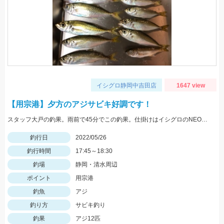
イシグロ静岡中吉田店
1647 view
【用宗港】夕方のアジサビキ好調です！
スタッフ大戸の釣果。雨前で45分でこの釣果。仕掛けはイシグロのNEO 豆アジマッチ２号にて。
釣行日
2022/05/26
釣行時間
17:45～18:30
釣場
静岡・清水周辺
ポイント
用宗港
釣魚
アジ
釣り方
サビキ釣り
釣果
アジ12匹