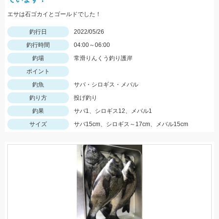
エサは石ゴカイとゴールドでした！
釣行日
2022/05/26
釣行時間
04:00～06:00
釣場
常滑りんくう釣り護岸
ポイント
釣魚
サバ・シロギス・メバル
釣り方
投げ釣り
釣果
サバ1、シロギス12、メバル1
サイズ
サバ15cm、シロギス～17cm、メバル15cm