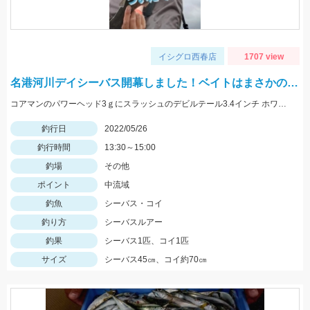
イシグロ西春店
1707 view
名港河川デイシーバス開幕しました！ベイトはまさかの…
コアマンのパワーヘッド3ｇにスラッシュのデビルテール3.4インチ ホワイトシルバーで釣れました！
釣行日
2022/05/26
釣行時間
13:30～15:00
釣場
その他
ポイント
中流域
釣魚
シーバス・コイ
釣り方
シーバスルアー
釣果
シーバス1匹、コイ1匹
サイズ
シーバス45㎝、コイ約70㎝