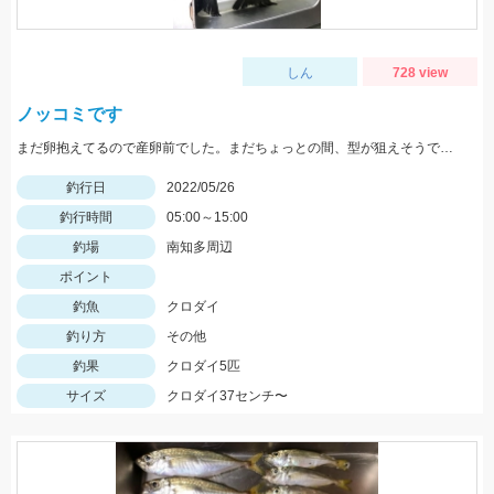
しん
728 view
ノッコミです
まだ卵抱えてるので産卵前でした。まだちょっとの間、型が狙えそうです。
釣行日
2022/05/26
釣行時間
05:00～15:00
釣場
南知多周辺
ポイント
釣魚
クロダイ
釣り方
その他
釣果
クロダイ5匹
サイズ
クロダイ37センチ〜