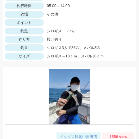
釣行時間
05:00～14:00
釣場
その他
ポイント
釣魚
シロギス・メバル
釣り方
投げ釣り
釣果
シロギス3人で36匹、メバル3匹
サイズ
シロギス～18ｃｍ、メバル10ｃｍ
イシグロ静岡中吉田店
1556 view