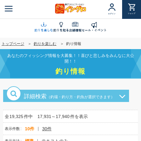
メ
イ
ショップ
ログイン
ン
コ
ン
釣りを楽しむ
釣りを知る
店舗情報
セール・イベント
テ
トップページ
釣りを楽しむ
釣り情報
ン
ツ
あなたのフィッシング情報を大募集！！喜びと悲しみをみんなに大公
に
開！！
移
釣り情報
動
詳細検索
（釣場・釣り方・釣魚が選択できます）
全
19,325
件中
17,931～17,940
件を表示
10件
30件
表示件数