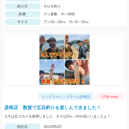
釣り方
サビキ釣り
釣果
アジ多数、サバ30匹
サイズ
アジ10～20㎝、サバ5～10㎝
イシグロカインズモール彦根店
1706 view
彦根店 敦賀で五目釣りを楽しんできました！
エサは石ゴカイを使用しました。キスは5ｍ～10ｍ先にいましたよ！
釣行日
2022/05/25