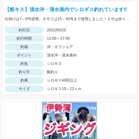
【船キス】清水沖・清水港内でシロギス釣れています‼
仕掛けは7～8号使用。オモリは15～30号まで使用しました！エサは赤イソメがオススメです！
釣行日
2022/05/25
釣行時間
12:00～17:00
釣場
沖・オフショア
ポイント
清水沖・清水港内
釣魚
シロギス
釣り方
船釣り
釣果
シロギス40匹以上
サイズ
シロギス10～22ｃｍ