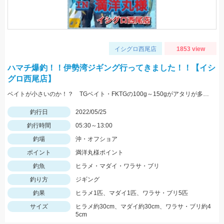
イシグロ西尾店
1853 view
ハマチ爆釣！！伊勢湾ジギング行ってきました！！【イシ
グロ西尾店】
ベイトが小さいのか！？ TGベイト・FKTGの100g～150gがアタリが多かったです！！
釣行日
2022/05/25
釣行時間
05:30～13:00
釣場
沖・オフショア
ポイント
満洋丸様ポイント
釣魚
ヒラメ・マダイ・ワラサ・ブリ
釣り方
ジギング
釣果
ヒラメ1匹、マダイ1匹、ワラサ・ブリ5匹
サイズ
ヒラメ約30cm、マダイ約30cm、ワラサ・ブリ約4
5cm