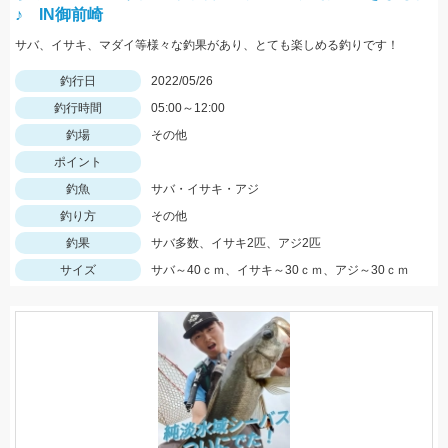
♪ IN御前崎
サバ、イサキ、マダイ等様々な釣果があり、とても楽しめる釣りです！
釣行日
2022/05/26
釣行時間
05:00～12:00
釣場
その他
ポイント
釣魚
サバ・イサキ・アジ
釣り方
その他
釣果
サバ多数、イサキ2匹、アジ2匹
サイズ
サバ～40ｃｍ、イサキ～30ｃｍ、アジ～30ｃｍ