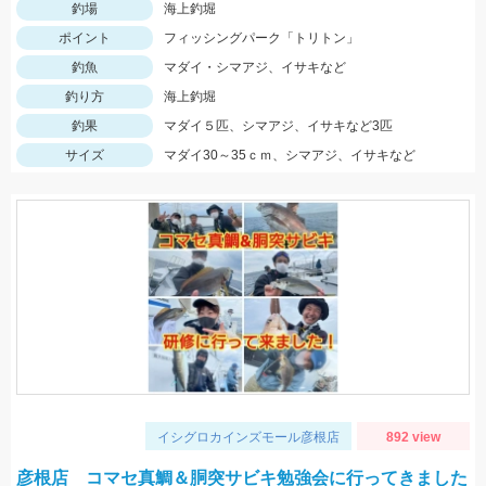
釣場
海上釣堀
ポイント
フィッシングパーク「トリトン」
釣魚
マダイ・シマアジ、イサキなど
釣り方
海上釣堀
釣果
マダイ５匹、シマアジ、イサキなど3匹
サイズ
マダイ30～35ｃｍ、シマアジ、イサキなど
イシグロカインズモール彦根店
892 view
彦根店 コマセ真鯛＆胴突サビキ勉強会に行ってきました