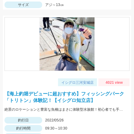
サイズ
アジ～13㎝
イシグロ三河安城店
4021 view
【海上釣堀デビューに超おすすめ】フィッシングパーク
「トリトン」体験記！【イシグロ知立店】
絶景のロケーションと豊富な魚種はまさに体験型水族館！初心者でも手軽に釣れますよ！
釣行日
2022/05/26
釣行時間
09:30～10:30