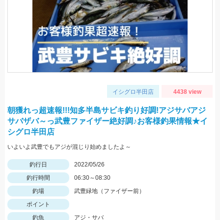
イシグロ半田店
4438 view
朝獲れっ超速報!!!知多半島サビキ釣り好調!アジサバアジ
サバザバ～っ武豊ファイザー絶好調♪お客様釣果情報★イ
シグロ半田店
いよいよ武豊でもアジが混じり始めましたよ～
釣行日
2022/05/26
釣行時間
06:30～08:30
釣場
武豊緑地（ファイザー前）
ポイント
釣魚
アジ・サバ