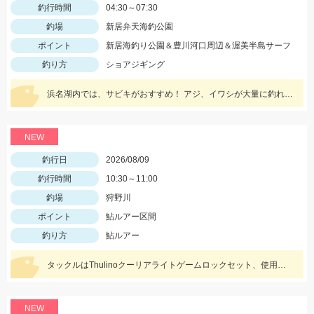
釣行時間
04:30～07:30
釣場
新居弁天海釣公園
ポイント
新居海釣り公園＆豊川河口周辺＆渥美半島サーフ
釣り方
ショアジギング
浜名湖内では、サビキがおすすめ！ アジ、イワシが大量に釣れてますよ。 豊川周辺では、ハゼが入れ喰い状態！ 渥美半島側では、マゴチ、ヒラメ、青物 などターゲットが多数回遊中！
NEW
釣行日
2026/08/09
釣行時間
10:30～11:00
釣場
狩野川
ポイント
鮎ルアー区間
釣り方
鮎ルアー
タックルはThulinoクーリアライトゲームロックセット、使用ルアーはアイマ祈晴(キハル)MD75F。20cm超え多くハリ飛ばされました。
NEW