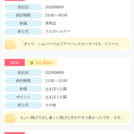
釣行日
2026/08/09
釣行時間
23:00～00:00
釣場
津周辺
釣り方
クロダイルアー
「ダイワ シルバーウルフアーバンクローラー2.5」フリーリグでヒット！
NEW
初心者向け
釣行日
2026/08/08
釣行時間
11:00～12:00
釣場
はまぼう公園
ポイント
はまぼう公園
釣り方
その他
ちょい投げで少し遠くに投げた方がアタリ多かったです。エサは初心者の方は『ゴールド』が針に刺しやすくオススメ♪ハゼはまだ小振りサイズなので、針は６号。ハゼ釣りのシーズンはこれからですよ～♪