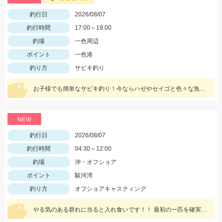
釣行日
2026/08/07
釣行時間
17:00～19:00
釣場
一色周辺
ポイント
一色港
釣り方
サビキ釣り
お子様でも簡単なサビキ釣り！今ならハゼやセイゴと色々な魚が一緒に狙えて楽しいです！夏休みの自由研究にもオススメ！
NEW
釣行日
2026/08/07
釣行時間
04:30～12:00
釣場
沖・オフショア
ポイント
駿河湾
釣り方
オフショアキャスティング
やる気のある群れに当ると入れ食いです！！ 最初の一匹を確実に掛けて船べりに寄せてくることで船の周りがシイラだらけになり船中お祭り騒ぎになります！！