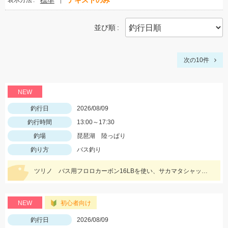
標準
テキストのみ
表示方法
並び順
次の10件
NEW
釣行日
2026/08/09
釣行時間
13:00～17:30
釣場
琵琶湖 陸っぱり
釣り方
バス釣り
ツリノ バス用フロロカーボン16LBを使い、サカマタシャッド6インチノーシンカージャークで50cmジャストをキャッチ!!夕マズメはデカいワームが効きます♪
NEW
初心者向け
釣行日
2026/08/09