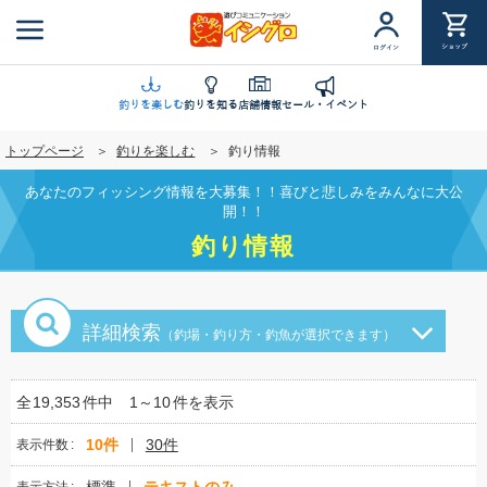
メ
イ
ショップ
ログイン
ン
コ
ン
釣りを楽しむ
釣りを知る
店舗情報
セール・イベント
テ
トップページ
釣りを楽しむ
釣り情報
ン
ツ
あなたのフィッシング情報を大募集！！喜びと悲しみをみんなに大公
に
開！！
移
釣り情報
動
詳細検索
（釣場・釣り方・釣魚が選択できます）
全
19,353
件中
1～10
件を表示
10件
30件
表示件数