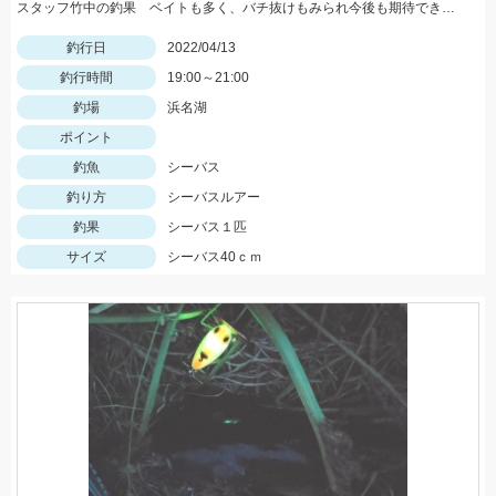
スタッフ竹中の釣果 ベイトも多く、バチ抜けもみられ今後も期待できそうです。 ヒットルアー：DUO マニック７５
釣行日
2022/04/13
釣行時間
19:00～21:00
釣場
浜名湖
ポイント
釣魚
シーバス
釣り方
シーバスルアー
釣果
シーバス１匹
サイズ
シーバス40ｃｍ