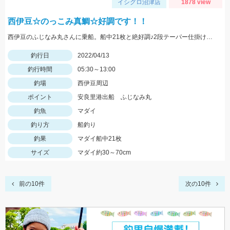
イシグロ沼津店
1878 view
西伊豆☆のっこみ真鯛☆好調です！！
西伊豆のふじなみ丸さんに乗船。船中21枚と絶好調♪2段テーパー仕掛けが絡みにくくておすすめです！
釣行日
2022/04/13
釣行時間
05:30～13:00
釣場
西伊豆周辺
ポイント
安良里港出船 ふじなみ丸
釣魚
マダイ
釣り方
船釣り
釣果
マダイ船中21枚
サイズ
マダイ約30～70cm
前の10件
次の10件