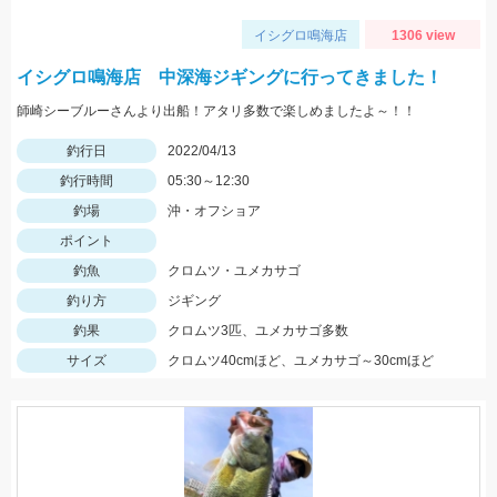
イシグロ鳴海店
1306 view
イシグロ鳴海店 中深海ジギングに行ってきました！
師崎シーブルーさんより出船！アタリ多数で楽しめましたよ～！！
釣行日
2022/04/13
釣行時間
05:30～12:30
釣場
沖・オフショア
ポイント
釣魚
クロムツ・ユメカサゴ
釣り方
ジギング
釣果
クロムツ3匹、ユメカサゴ多数
サイズ
クロムツ40cmほど、ユメカサゴ～30cmほど