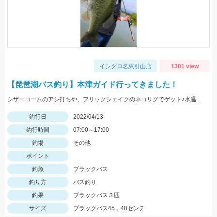
イシグロ名東引山店
1301 view
【琵琶湖バス釣り】本津ガイド行ってきました！
シザーコームのアシ打ちや、フリックシェイクのネコリグでゲット♪水温20度を超えて、かなり暑くなってきたので水分補給は忘れずに！
釣行日
2022/04/13
釣行時間
07:00～17:00
釣場
その他
ポイント
釣魚
ブラックバス
釣り方
バス釣り
釣果
ブラックバス３匹
サイズ
ブラックバス45，48センチ