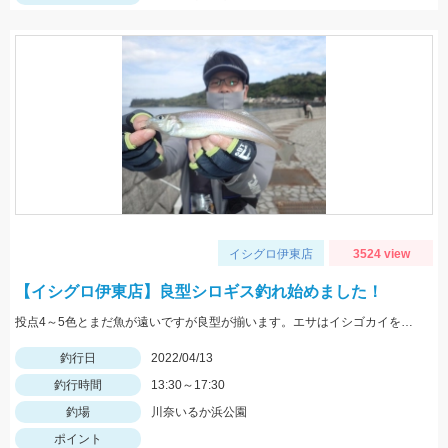
イシグロ伊東店
3524 view
【イシグロ伊東店】良型シロギス釣れ始めました！
投点4～5色とまだ魚が遠いですが良型が揃います。エサはイシゴカイを使用。
釣行日
2022/04/13
釣行時間
13:30～17:30
釣場
川奈いるか浜公園
ポイント