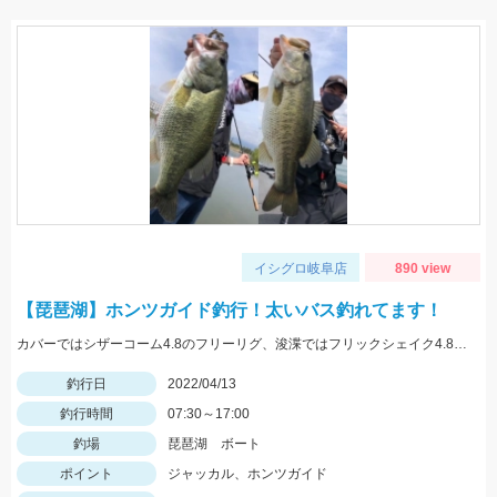
イシグロ岐阜店
890 view
【琵琶湖】ホンツガイド釣行！太いバス釣れてます！
カバーではシザーコーム4.8のフリーリグ、浚渫ではフリックシェイク4.8のネコリグで釣れました！
釣行日
2022/04/13
釣行時間
07:30～17:00
釣場
琵琶湖 ボート
ポイント
ジャッカル、ホンツガイド