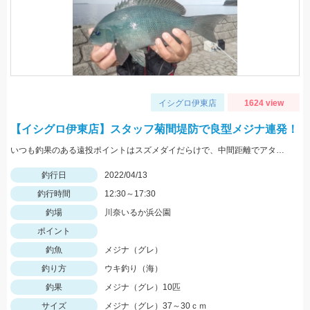
イシグロ伊東店
1624 view
【イシグロ伊東店】スタッフ菊間堤防で良型メジナ連発！
いつも釣果のある遠投ポイントはスズメダイだらけで、中間距離でアタリが出ました。
釣行日
2022/04/13
釣行時間
12:30～17:30
釣場
川奈いるか浜公園
ポイント
釣魚
メジナ（グレ）
釣り方
ウキ釣り（海）
釣果
メジナ（グレ）10匹
サイズ
メジナ（グレ）37～30ｃｍ