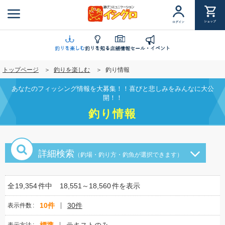
メ
イ
ショップ
ログイン
ン
コ
ン
釣りを楽しむ
釣りを知る
店舗情報
セール・イベント
テ
トップページ
釣りを楽しむ
釣り情報
ン
ツ
あなたのフィッシング情報を大募集！！喜びと悲しみをみんなに大公
に
開！！
移
釣り情報
動
詳細検索
（釣場・釣り方・釣魚が選択できます）
全
19,354
件中
18,551～18,560
件を表示
10件
30件
表示件数