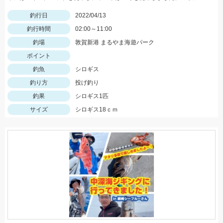
釣行日
2022/04/13
釣行時間
02:00～11:00
釣場
敦賀新港 まるやま海遊パーク
ポイント
釣魚
シロギス
釣り方
投げ釣り
釣果
シロギス1匹
サイズ
シロギス18ｃｍ