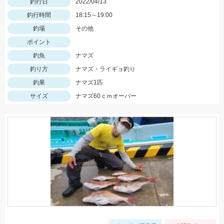
釣行日
2022/04/13
釣行時間
18:15～19:00
釣場
その他
ポイント
釣魚
ナマズ
釣り方
ナマズ・ライギョ釣り
釣果
ナマズ1匹
サイズ
ナマズ60ｃｍオーバー