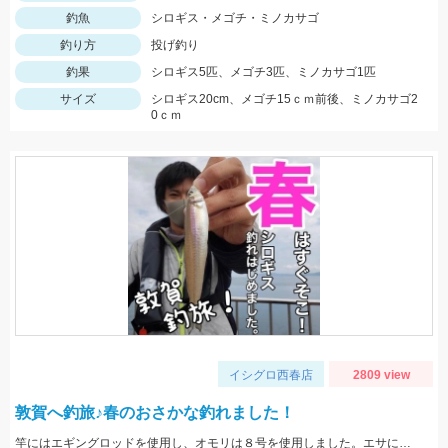
釣魚
シロギス・メゴチ・ミノカサゴ
釣り方
投げ釣り
釣果
シロギス5匹、メゴチ3匹、ミノカサゴ1匹
サイズ
シロギス20cm、メゴチ15ｃｍ前後、ミノカサゴ2
0ｃｍ
イシグロ西春店
2809 view
敦賀へ釣旅♪春のおさかな釣れました！
竿にはエギングロッドを使用し、オモリは８号を使用しました。エサには石ゴカイを使用。