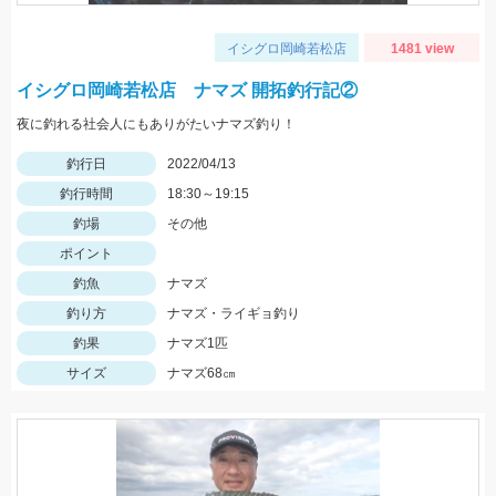
イシグロ岡崎若松店
1481 view
イシグロ岡崎若松店 ナマズ 開拓釣行記②
夜に釣れる社会人にもありがたいナマズ釣り！
釣行日
2022/04/13
釣行時間
18:30～19:15
釣場
その他
ポイント
釣魚
ナマズ
釣り方
ナマズ・ライギョ釣り
釣果
ナマズ1匹
サイズ
ナマズ68㎝