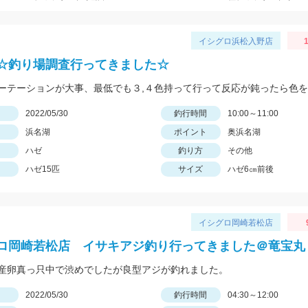
イシグロ浜松入野店
☆釣り場調査行ってきました☆
日
2022/05/30
釣行時間
10:00～11:00
浜名湖
ポイント
奥浜名湖
ハゼ
釣り方
その他
ハゼ15匹
サイズ
ハゼ6㎝前後
イシグロ岡崎若松店
ロ岡崎若松店 イサキアジ釣り行ってきました＠竜宝丸
産卵真っ只中で渋めでしたが良型アジが釣れました。
日
2022/05/30
釣行時間
04:30～12:00