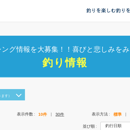
釣りを楽しむ
釣り
シング情報を大募集！！喜びと悲しみをみ
釣り情報
きます）
表示件数
表示方法
10件
30件
標準
並び順