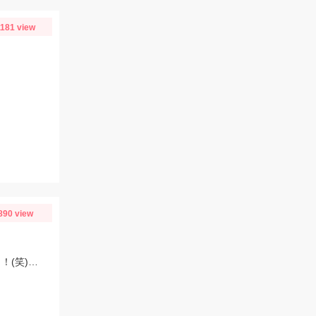
1181 view
890 view
朝マズメ、頂いた長い竿で初挑戦！豆アジget♡サバも来て、入れ食い状態最高～！(笑) サイズ小さいから調理大変ですｗｗｗ