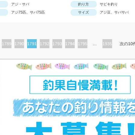
アジ・サバ
釣り方
サビキ釣り
アジ75匹、サバ75匹
サイズ
アジ豆、サバサバ
ペ
1789
ペ
1790
カ
1791
ペ
1792
ペ
1793
ペ
1794
ペ
1795
…
1935
次の10
ー
ー
レ
ー
ー
ー
ー
ジ
ジ
ン
ジ
ジ
ジ
ジ
ト
ペ
ー
ジ