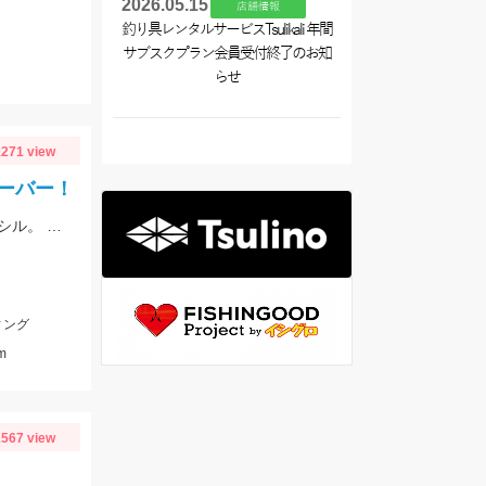
2026.05.15
店舗情報
釣り具レンタルサービスTsulikali 年間
サブスクプラン会員受付終了のお知
らせ
271 view
ーバー！
ナブラ発生で爆釣の1日とのことでした。ヒットルアーは12cmのシンキングペンシル。 90㎝クラスの大型ブリ。おめでとうございます！
ィング
m
567 view