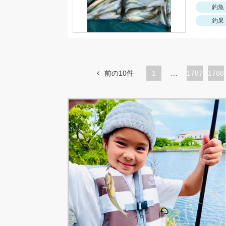
釣魚
釣果
前の10件
1
…
ペ
1787
ペ
1788
ー
ー
ジ
ジ