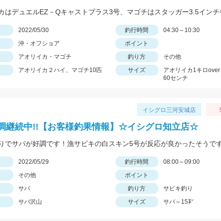
日
2022/05/30
釣行時間
04:30～10:30
沖・オフショア
ポイント
アオリイカ・マゴチ
釣り方
その他
アオリイカ２ハイ、マゴチ10匹
サイズ
アオリイカ1キロove
60センチ
イシグロ三河安城店
調継続中!!【お客様釣果情報】☆イシグロ知立店☆
りでサバが好調です！漁サビキの白スキン5号が反応が良かったそうです
日
2022/05/29
釣行時間
08:00～09:00
その他
ポイント
サバ
釣り方
サビキ釣り
サバ沢山
サイズ
サバ～15㌢