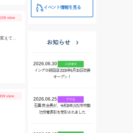
イベント情報を見る
1150 view
カラーローテーションが大事、最低でも３,４色持って行って反応が鈍ったら色を変えてみよう。
お知らせ
2026.06.30
店舗情報
イシグロ磐田店 2026年6月30日改装
オープン！
959 view
2026.06.25
その他
石黒 衆 会長が、令和8年浜松市市勢
功労者表彰を受彰されました