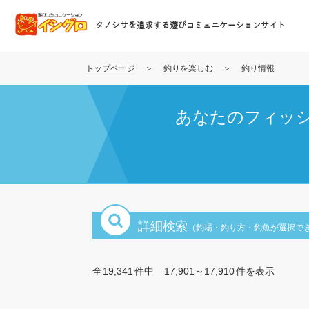
メ
イ
タノシサを追求する遊びコミュニケーションサイト
ン
コ
ン
トップページ
釣りを楽しむ
釣り情報
テ
ン
あなたのフィッ
ツ
に
移
動
詳細検索
（釣場・釣り方・釣魚が選択で
全
19,341
件中
17,901～17,910
件を表示