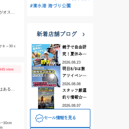
#清水港 海づり公園
オマツリなどの予期せぬトラブルが頻発したので仕掛けは多めに持っていくことがオススメ!
新着店舗ブログ
サキ～30ｃ
親子で自由研
究！夏休みに
釣りデビュー
2026.08.23
明日8/9は激
945 view
アツイベント
日！！！～オ
2026.08.08
おまつりや思わぬ大物に仕掛けを切られてしまうこと多発！仕掛けは１０セットはあると安心です！
ーダー偏光グ
スタッフ厳選
ラス受注会～
釣り情報☆彡
連休は何釣り
2026.08.07
に行こう
セール情報を見る
♪【イシグロ
~30cm
西尾店】
m