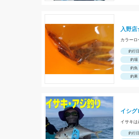
入野店
釣行
釣場
釣魚
釣果
イシグ
イサキは
釣行