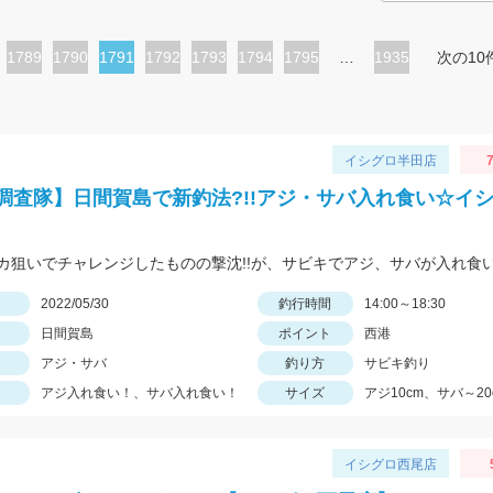
ペ
1789
ペ
1790
カ
1791
ペ
1792
ペ
1793
ペ
1794
ペ
1795
…
1935
次の10
ー
ー
レ
ー
ー
ー
ー
ジ
ジ
ン
ジ
ジ
ジ
ジ
ト
イシグロ半田店
7
ペ
調査隊】日間賀島で新釣法?!!アジ・サバ入れ食い☆イ
ー
ジ
日
2022/05/30
釣行時間
14:00～18:30
日間賀島
ポイント
西港
アジ・サバ
釣り方
サビキ釣り
アジ入れ食い！、サバ入れ食い！
サイズ
アジ10cm、サバ～20
イシグロ西尾店