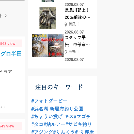
した！
2026.08.07
長良川郡上！
件
20㎝前後の確
長良川
率がUP！
2026.08.07
スタッフ平
563 view
松 中部寒狭
寒狭川
川アユ釣行
シグロ半田
part3 18匹
2026.08.07
アオリイカ狙いでチャレンジしたものの撃沈!!が、サビキでアジ、サバが入れ食い!!豆アジマッチとサビキ三昧をお忘れなく!
注目のキーワード
#フォトダービー
cm
#浜名湖 新居海釣り公園
#ちょうい投げ キス
#マゴチ
#タコ
#鮎ルアー
#サビキ釣り
549 view
#アジング
#りんくう釣り護岸