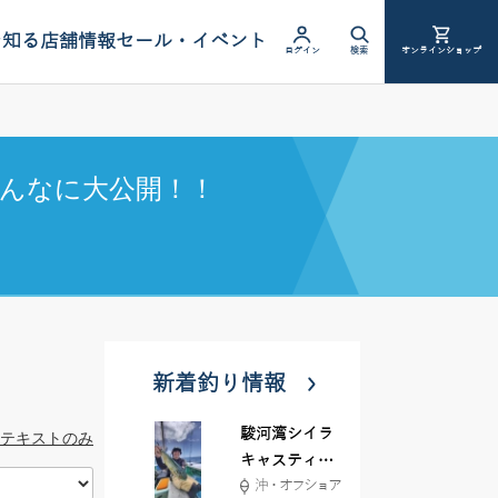
を知る
店舗情報
セール・イベント
ログイン
検索
オンラインショップ
んなに大公開！！
新着釣り情報
駿河湾シイラ
テキストのみ
キャスティン
沖・オフショア
グ行ってきま