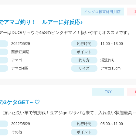
イシグロ駿東柿田川店
でアマゴ釣り！ ルアーに好反応♪
アーはDUO/リュウキ45Sのピンクヤマメ！扱いやすくオススメです。
日
2022/05/29
釣行時間
11:00～13:00
西伊豆周辺
ポイント
アマゴ
釣り方
渓流釣り
アマゴ4匹
サイズ
アマゴ15cm
T&Y
の3ケタGET～♡
日
2022/05/29
釣行時間
05:00～11:00
その他
ポイント