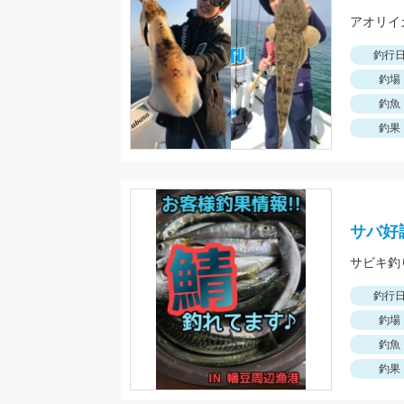
釣行
釣場
釣魚
釣果
サバ好
サビキ釣
釣行
釣場
釣魚
釣果