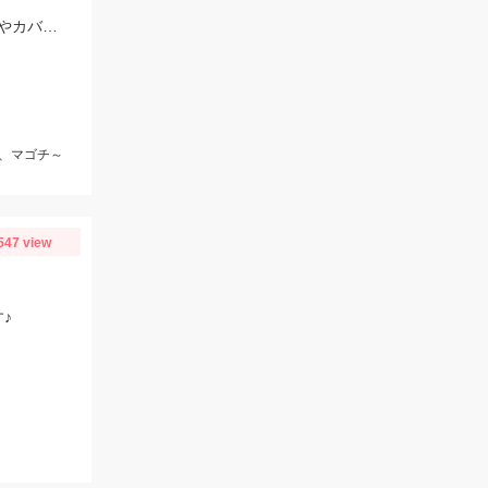
アオリイカはデュエルEZ－Qキャストプラス3号、マゴチはスタッガー3.5インチやカバークローグランデにヒット！
r、マゴチ～
547 view
♪