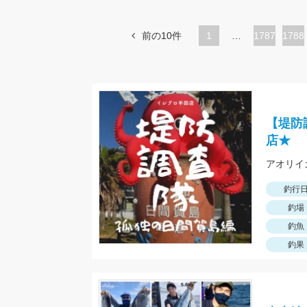
前の10件
1
…
ペ
1787
ペ
1788
ー
ー
ジ
ジ
【堤防
店★
釣行
釣場
釣魚
釣果