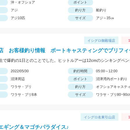
沖・オフショア
ポイント
アジ
釣り方
船釣り
アジ10匹
サイズ
アジ～35㎝
イシグロ御殿場店
1
店 お客様釣り情報 ボートキャスティングでブリフィ
日
2022/05/30
釣行時間
05:00～12:00
沼津周辺
ポイント
沼津湾内ボート釣り
ワラサ・ブリ
釣り方
オフショアキャステ
ワラサ・ブリ8本
サイズ
ワラサ・ブリ80~90c
イシグロ名東引山店
1
エギング＆マゴチパラダイス♪