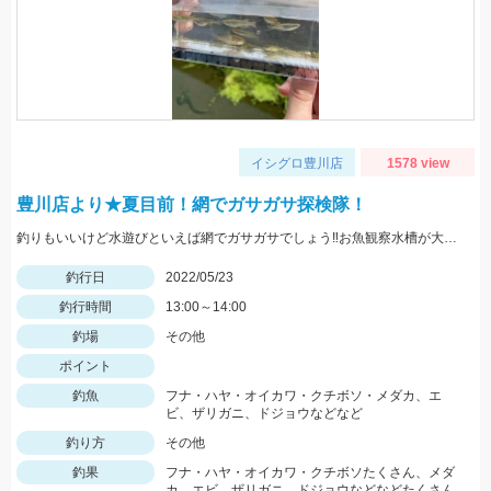
イシグロ豊川店
1578 view
豊川店より★夏目前！網でガサガサ探検隊！
釣りもいいけど水遊びといえば網でガサガサでしょう‼お魚観察水槽が大活躍♪
釣行日
2022/05/23
釣行時間
13:00～14:00
釣場
その他
ポイント
釣魚
フナ・ハヤ・オイカワ・クチボソ・メダカ、エ
ビ、ザリガニ、ドジョウなどなど
釣り方
その他
釣果
フナ・ハヤ・オイカワ・クチボソたくさん、メダ
カ、エビ、ザリガニ、ドジョウなどなどたくさん