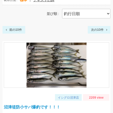
標準
テキストのみ
表示方法
並び順
前の10件
次の10件
イシグロ沼津店
2209 view
沼津堤防小サバ爆釣です！！！