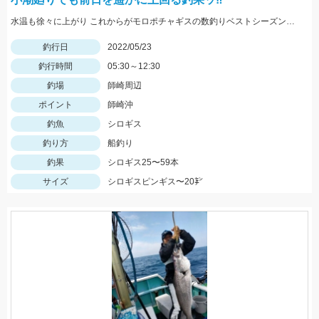
水温も徐々に上がり これからがモロポチャギスの数釣りベストシーズンインですよッ(・∀・)b
釣行日
2022/05/23
釣行時間
05:30～12:30
釣場
師崎周辺
ポイント
師崎沖
釣魚
シロギス
釣り方
船釣り
釣果
シロギス25〜59本
サイズ
シロギスピンギス〜20㌢