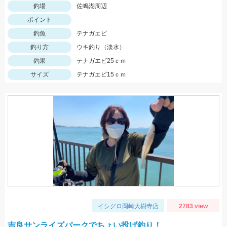
釣場
佐鳴湖周辺
ポイント
釣魚
テナガエビ
釣り方
ウキ釣り（淡水）
釣果
テナガエビ25ｃｍ
サイズ
テナガエビ15ｃｍ
イシグロ岡崎大樹寺店
2783 view
吉良サンライズパークでちょい投げ釣り！