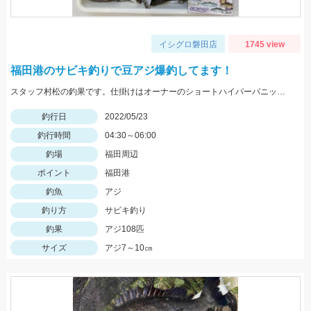
イシグロ磐田店
1745 view
福田港のサビキ釣りで豆アジ爆釣してます！
スタッフ村松の釣果です。仕掛けはオーナーのショートハイパーパニック4号を使用し、にアミエビを付けて釣りました。
釣行日
2022/05/23
釣行時間
04:30～06:00
釣場
福田周辺
ポイント
福田港
釣魚
アジ
釣り方
サビキ釣り
釣果
アジ108匹
サイズ
アジ7～10㎝