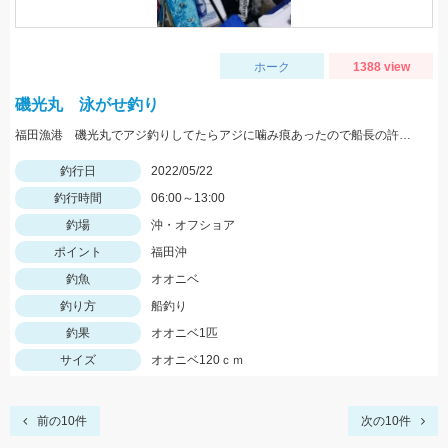
ホーク
1388 view
磯光丸 泳がせ釣り
福田漁港 磯光丸でアジ釣りしてたらアジに噛み痕あったので船長の許可もらって泳がせしていっぱつでした。
釣行日
2022/05/22
釣行時間
06:00～13:00
釣場
沖・オフショア
ポイント
福田沖
釣魚
オオニベ
釣り方
船釣り
釣果
オオニベ1匹
サイズ
オオニベ120ｃｍ
前の10件
次の10件