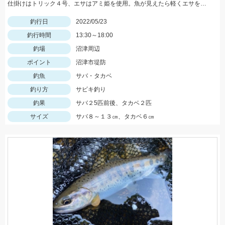
仕掛けはトリック４号、エサはアミ姫を使用。魚が見えたら軽くエサを撒いて、仕掛けをたらせば入れ食いでした。
釣行日
2022/05/23
釣行時間
13:30～18:00
釣場
沼津周辺
ポイント
沼津市堤防
釣魚
サバ・タカベ
釣り方
サビキ釣り
釣果
サバ２5匹前後、タカベ２匹
サイズ
サバ８～１３㎝、タカベ６㎝