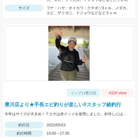
サイズ
フナ・ハヤ・オイカワ・クチボソ3ｃｍ、メダカ、
エビ、ザリガニ、ドジョウなどなど５ｃｍ
イシグロ豊川店
4320 view
豊川店より★手長エビ釣りが楽しい‼スタッフ綾釣行
今年はサイズが大きめ！？エサは赤イソメを使用しました。針外しにはフォーセップがあると鋏まれずにすみますよ！
釣行日
2022/05/23
釣行時間
16:00～17:30