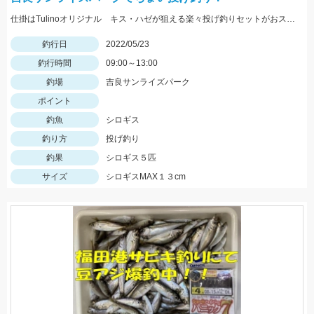
仕掛はTulinoオリジナル キス・ハゼが狙える楽々投げ釣りセットがおススメです！
釣行日
2022/05/23
釣行時間
09:00～13:00
釣場
吉良サンライズパーク
ポイント
釣魚
シロギス
釣り方
投げ釣り
釣果
シロギス５匹
サイズ
シロギスMAX１３cm