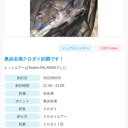
イシグロバイヤー
1357 view
奥浜名湖クロダイ好調です！
ヒットルアーはTsulino FALAIR80でした。
釣行日
2022/05/23
釣行時間
21:30～22:00
釣場
浜名湖
ポイント
奥浜名湖
釣魚
クロダイ
釣り方
クロダイルアー
釣果
クロダイ１匹