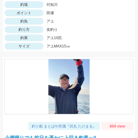
釣場
付知川
ポイント
田瀬
釣魚
アユ
釣り方
友釣り
釣果
アユ10匹
サイズ
アユMAX15㎝
釣り船 まとばや所属『武丸 たけまる』
869 view
小潮廻りでも前日を遥かに上回る釣果ッ‼︎