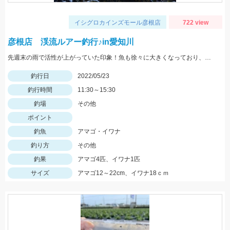
イシグロカインズモール彦根店
722 view
彦根店 渓流ルアー釣行♪in愛知川
先週末の雨で活性が上がっていた印象！魚も徐々に大きくなっており、まだまだ楽しめそうですよ♪
釣行日
2022/05/23
釣行時間
11:30～15:30
釣場
その他
ポイント
釣魚
アマゴ・イワナ
釣り方
その他
釣果
アマゴ4匹、イワナ1匹
サイズ
アマゴ12～22cm、イワナ18ｃｍ