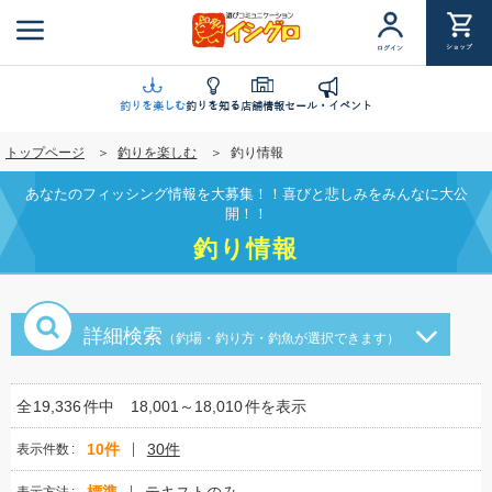
メ
イ
ショップ
ログイン
ン
コ
ン
釣りを楽しむ
釣りを知る
店舗情報
セール・イベント
テ
トップページ
釣りを楽しむ
釣り情報
ン
ツ
あなたのフィッシング情報を大募集！！喜びと悲しみをみんなに大公
に
開！！
移
釣り情報
動
詳細検索
（釣場・釣り方・釣魚が選択できます）
全
19,336
件中
18,001～18,010
件を表示
10件
30件
表示件数