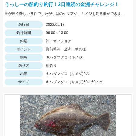
うっしーの船釣り釣行！2日連続の金洲チャレンジ！
潮が速く難しい条件でしたが小型のシマアジ、キメジを釣る事ができました。
釣行日
2022/05/18
釣行時間
06:00～13:00
釣場
沖・オフショア
ポイント
御前崎沖 金洲 華丸様
釣魚
キハダマグロ（キメジ)
釣り方
船釣り
釣果
キハダマグロ（キメジ)2匹
サイズ
キハダマグロ（キメジ)50～60ｃｍ