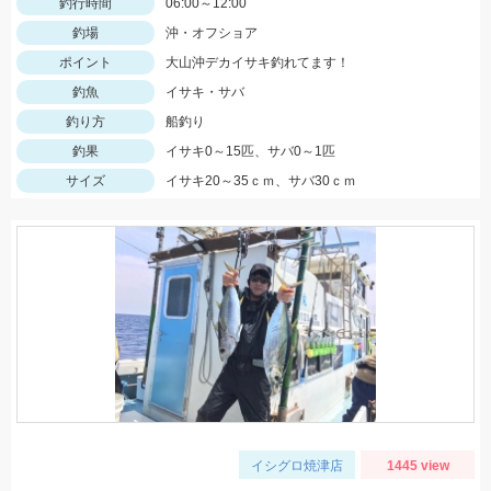
釣行時間
06:00～12:00
釣場
沖・オフショア
ポイント
大山沖デカイサキ釣れてます！
釣魚
イサキ・サバ
釣り方
船釣り
釣果
イサキ0～15匹、サバ0～1匹
サイズ
イサキ20～35ｃｍ、サバ30ｃｍ
イシグロ焼津店
1445 view