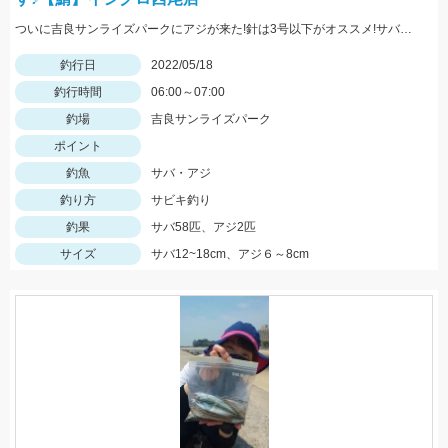
ついに吉良サンライズパークにアジが来た!針は3号以下がオススメ!サバは大漁!小型のメタルジグでも楽しめます♪
釣行日
2022/05/18
釣行時間
06:00～07:00
釣場
吉良サンライズパーク
ポイント
釣魚
サバ・アジ
釣り方
サビキ釣り
釣果
サバ58匹、アジ2匹
サイズ
サバ12~18cm、アジ６～8cm