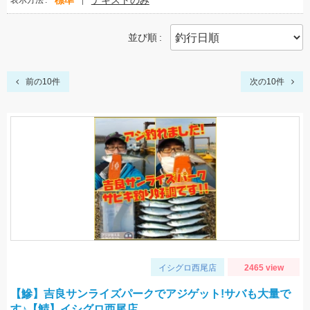
標準
テキストのみ
表示方法
並び順
前の10件
次の10件
イシグロ西尾店
2465 view
【鰺】吉良サンライズパークでアジゲット!サバも大量で
す♪【鯖】イシグロ西尾店