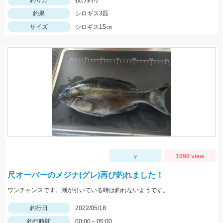
釣り方
投げ釣り
釣果
シロギス3匹
サイズ
シロギス15㎝
y
1090 view
尺オーバーのメジナ(グレ)再び釣れました！
ワンチャンスです。潮が引いている時は釣れないようです。
釣行日
2022/05/18
釣行時間
00:00～05:00