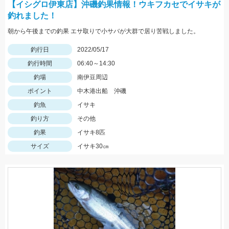
【イシグロ伊東店】沖磯釣果情報！ウキフカセでイサキが
釣れました！
朝から午後までの釣果 エサ取りで小サバが大群で居り苦戦しました。
釣行日
2022/05/17
釣行時間
06:40～14:30
釣場
南伊豆周辺
ポイント
中木港出船 沖磯
釣魚
イサキ
釣り方
その他
釣果
イサキ8匹
サイズ
イサキ30㎝