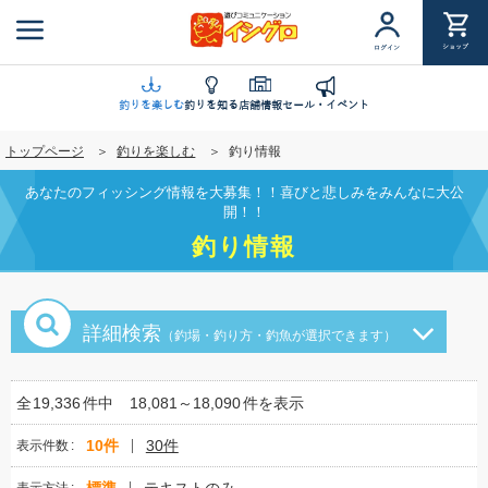
メ
イ
ショップ
ログイン
ン
コ
ン
釣りを楽しむ
釣りを知る
店舗情報
セール・イベント
テ
トップページ
釣りを楽しむ
釣り情報
ン
ツ
あなたのフィッシング情報を大募集！！喜びと悲しみをみんなに大公
に
開！！
移
釣り情報
動
詳細検索
（釣場・釣り方・釣魚が選択できます）
全
19,336
件中
18,081～18,090
件を表示
10件
30件
表示件数