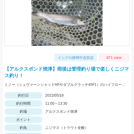
イシグロ静岡中吉田店
871 view
【アルクスポンド焼津】雨後は管理釣り場で楽しくニジマ
ス釣り！
ミノー（シュヴァーンシャッドHFやダブルクラッチ45F1）のハイフロート釣法に好反応でした！
釣行日
2022/05/18
釣行時間
11:00～13:30
釣場
アルクスポンド焼津
ポイント
釣魚
ニジマス（トラウト全般）