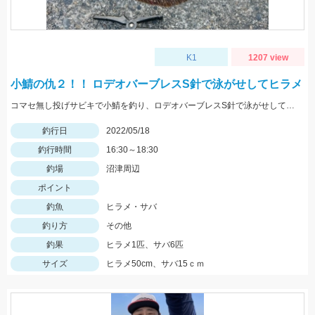
K1
1207 view
小鯖の仇２！！ ロデオバーブレスS針で泳がせしてヒラメ
コマセ無し投げサビキで小鯖を釣り、ロデオバーブレスS針で泳がせしてヒラメゲット。
釣行日
2022/05/18
釣行時間
16:30～18:30
釣場
沼津周辺
ポイント
釣魚
ヒラメ・サバ
釣り方
その他
釣果
ヒラメ1匹、サバ6匹
サイズ
ヒラメ50cm、サバ15ｃｍ