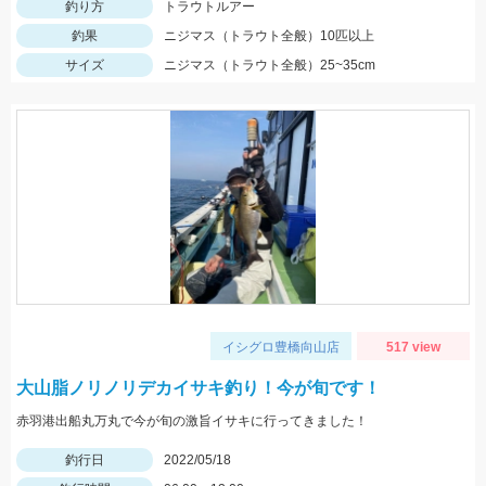
釣り方
トラウトルアー
釣果
ニジマス（トラウト全般）10匹以上
サイズ
ニジマス（トラウト全般）25~35cm
イシグロ豊橋向山店
517 view
大山脂ノリノリデカイサキ釣り！今が旬です！
赤羽港出船丸万丸で今が旬の激旨イサキに行ってきました！
釣行日
2022/05/18