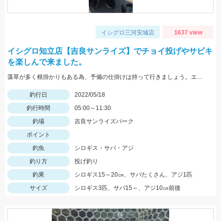
イシグロ三河安城店
1637 view
イシグロ知立店【吉良サンライズ】でチョイ投げやサビキ
を楽しんで来ました。
藻草が多く根掛かりもある為、予備の仕掛けは持って行きましょう。エサは石ゴカイを使用しました。
釣行日
2022/05/18
釣行時間
05:00～11:30
釣場
吉良サンライズパーク
ポイント
釣魚
シロギス・サバ・アジ
釣り方
投げ釣り
釣果
シロギス15～20㎝、サバたくさん、アジ1匹
サイズ
シロギス3匹、サバ15～、アジ10㎝前後