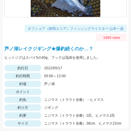
オフショア（静岡エリア）フィッシングマイスター 山本一成
1065 view
芦ノ湖レイクジギング★爆釣続くのか…？
ヒットジグはスパイ5の40g、フックは迅掛を使用しました。
釣行日
2022/05/17
釣行時間
05:00～12:00
釣場
芦ノ湖
ポイント
釣魚
ニジマス（トラウト全般）・ヒメマス
釣り方
ジギング
釣果
ニジマス（トラウト全般）1匹、ヒメマス1匹
サイズ
ニジマス（トラウト全般）38cm、ヒメマス22cm