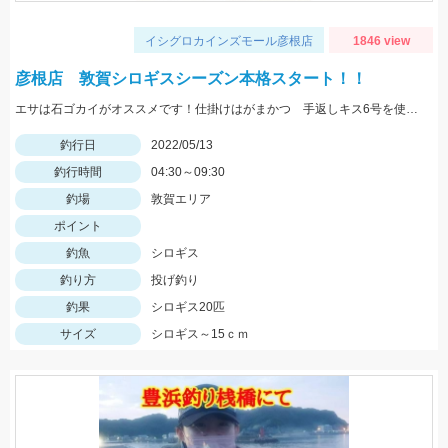
イシグロカインズモール彦根店
1846 view
彦根店 敦賀シロギスシーズン本格スタート！！
エサは石ゴカイがオススメです！仕掛けはがまかつ 手返しキス6号を使用しました
釣行日
2022/05/13
釣行時間
04:30～09:30
釣場
敦賀エリア
ポイント
釣魚
シロギス
釣り方
投げ釣り
釣果
シロギス20匹
サイズ
シロギス～15ｃｍ