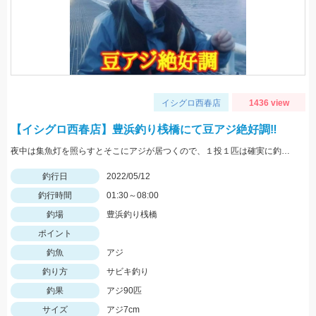
イシグロ西春店
1436 view
【イシグロ西春店】豊浜釣り桟橋にて豆アジ絶好調‼
夜中は集魚灯を照らすとそこにアジが居つくので、１投１匹は確実に釣れますよ♪
釣行日
2022/05/12
釣行時間
01:30～08:00
釣場
豊浜釣り桟橋
ポイント
釣魚
アジ
釣り方
サビキ釣り
釣果
アジ90匹
サイズ
アジ7cm