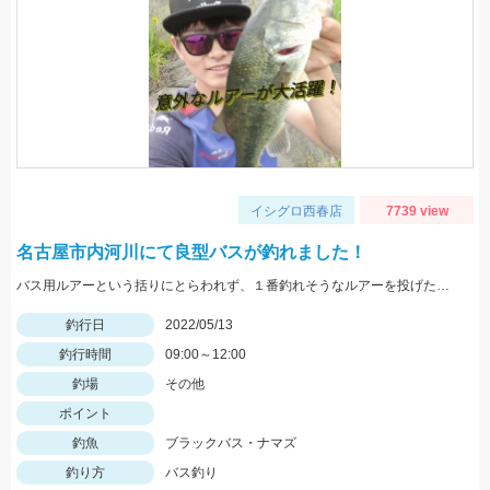
イシグロ西春店
7739 view
名古屋市内河川にて良型バスが釣れました！
バス用ルアーという括りにとらわれず、１番釣れそうなルアーを投げたら釣れました！
釣行日
2022/05/13
釣行時間
09:00～12:00
釣場
その他
ポイント
釣魚
ブラックバス・ナマズ
釣り方
バス釣り