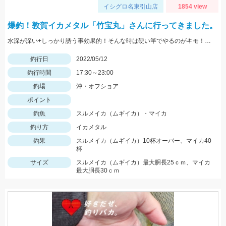
イシグロ名東引山店
1854 view
爆釣！敦賀イカメタル「竹宝丸」さんに行ってきました。
水深が深い+しっかり誘う事効果的！そんな時は硬い竿でやるのがキモ！スッテなどはベーシックなカラーでＯＫ！まだ肌寒いので気を付けてくださいね♪
釣行日
2022/05/12
釣行時間
17:30～23:00
釣場
沖・オフショア
ポイント
釣魚
スルメイカ（ムギイカ）・マイカ
釣り方
イカメタル
釣果
スルメイカ（ムギイカ）10杯オーバー、マイカ40
杯
サイズ
スルメイカ（ムギイカ）最大胴長25ｃｍ、マイカ
最大胴長30ｃｍ