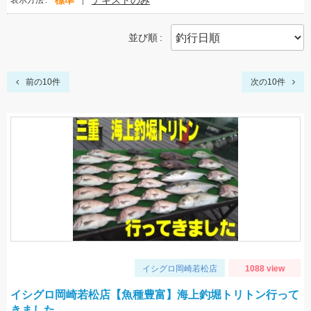
標準
テキストのみ
表示方法
並び順
前の10件
次の10件
イシグロ岡崎若松店
1088 view
イシグロ岡崎若松店【魚種豊富】海上釣堀トリトン行って
きました。