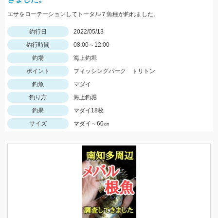
エサをローテーションしてトータル７魚種が釣れました。
釣行日
2022/05/13
釣行時間
08:00～12:00
釣場
海上釣堀
ポイント
フィッシングパーク トリトン
釣魚
マダイ
釣り方
海上釣堀
釣果
マダイ18枚
サイズ
マダイ～60㎝