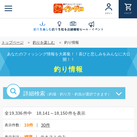
メ
イ
ショップ
ログイン
ン
コ
ン
釣りを楽しむ
釣りを知る
店舗情報
セール・イベント
テ
トップページ
釣りを楽しむ
釣り情報
ン
ツ
あなたのフィッシング情報を大募集！！喜びと悲しみをみんなに大公
に
開！！
移
釣り情報
動
詳細検索
（釣場・釣り方・釣魚が選択できます）
全
19,336
件中
18,141～18,150
件を表示
10件
30件
表示件数