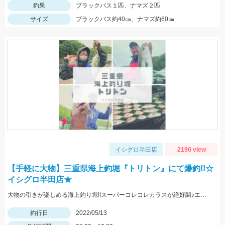
釣果
ブラックバス１匹、ナマズ２匹
サイズ
ブラックバス約40㎝、ナマズ約60㎝
イシグロ半田店
2190 view
【手軽に大物】三重県海上釣堀『トリトン』にて爆釣!!☆
イシグロ半田店★
大物の引きが楽しめる海上釣り堀!!スーパーコレコレカラスが絶好調♪エサを使い分けて釣果を伸ばしました。
釣行日
2022/05/13