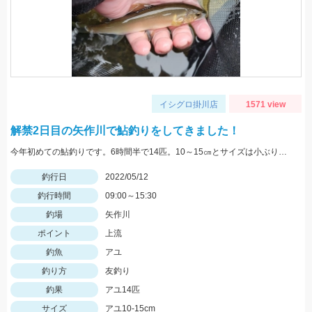
イシグロ掛川店
1571 view
解禁2日目の矢作川で鮎釣りをしてきました！
今年初めての鮎釣りです。6時間半で14匹。10～15㎝とサイズは小ぶりでしたが楽しませて貰いました。
釣行日
2022/05/12
釣行時間
09:00～15:30
釣場
矢作川
ポイント
上流
釣魚
アユ
釣り方
友釣り
釣果
アユ14匹
サイズ
アユ10-15cm