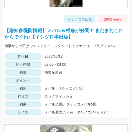
イシグロ半田店
2903 view
【南知多堤防情報】メバル＆根魚が好調!!! まだまだこれ
からですね♪【イシグロ半田店】
満潮からの下げでエントリー。ジグヘッドでタケノコ、プラグでメバルが入れ食いでした。サイズは小さめなので全てリリースしました。
釣行日
2022/05/13
釣行時間
02:00～04:00
釣場
南知多周辺
ポイント
釣魚
メバル・タケノコメバル
釣り方
ロックフィッシュ
釣果
メバル15匹、タケノコメバル5匹
サイズ
メバル最大15ｃｍ、タケノコメバル12ｃｍ