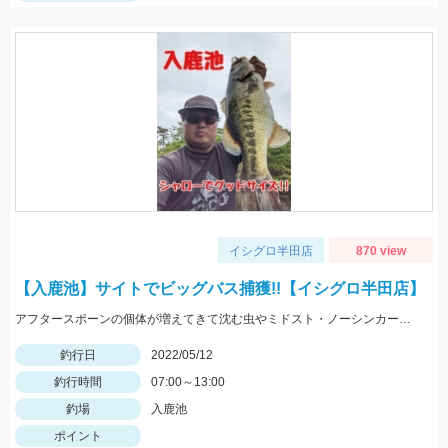
イシグロ半田店
870 view
【入鹿池】サイトでビッグバス捕獲!!【イシグロ半田店】
アフタースポーンの個体が増えてきて沈む虫やミドスト・ノーシンカーに好反応!! 1.3ｇジグヘッドのスーパーホバリングフィッシュミドストで釣れました!!
釣行日
2022/05/12
釣行時間
07:00～13:00
釣場
入鹿池
ポイント