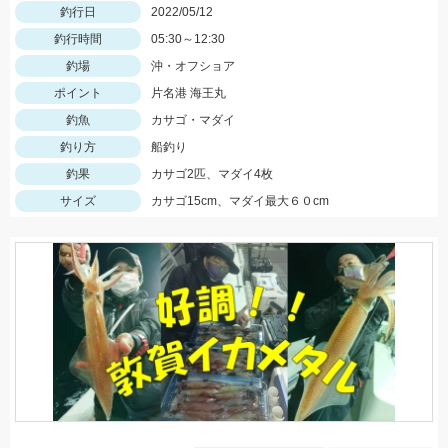
釣行日
2022/05/12
釣行時間
05:30～12:30
釣場
沖・オフショア
ポイント
片名港 海王丸
釣魚
カサゴ・マダイ
釣り方
船釣り
釣果
カサゴ2匹、マダイ4枚
サイズ
カサゴ15cm、マダイ最大６０cm