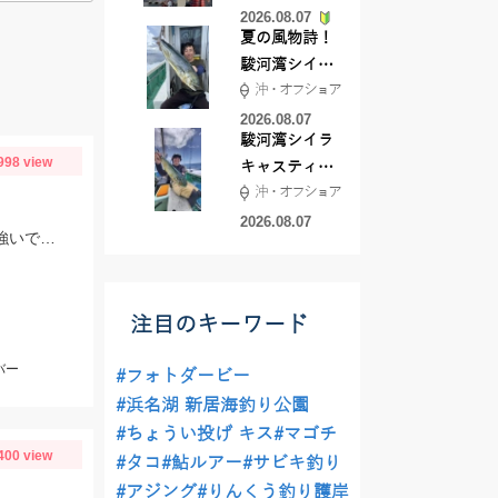
2026.08.07
夏の風物詩！
駿河湾シイラ
沖・オフショア
キャスティン
グ行ってきま
2026.08.07
駿河湾シイラ
した！！
998 view
キャスティン
沖・オフショア
グ行ってきま
した！
2026.08.07
ルアーは15ｇ前後のジグがハマってます！シラスパターンなら5～10ｇのジグが強いです！ＳＬＳで狙うのがおすすめ！
注目のキーワード
バー
#フォトダービー
#浜名湖 新居海釣り公園
#ちょうい投げ キス
#マゴチ
400 view
#タコ
#鮎ルアー
#サビキ釣り
#アジング
#りんくう釣り護岸