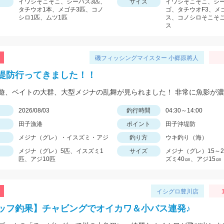
イワシそこそこ、シーバス3匹、
サイズ
イワシそこそこ、シ
タチウオ1本、メゴチ3匹、コノ
ゴ、タチウオF3、メ
シロ1匹、ムツ1匹
ス、コノシロそこそ
ス
磯フィッシングマイスター 小郷原將人
堤防行ってきました！！
日
2026/08/03
釣行時間
04:30～14:00
田子漁港
ポイント
田子沖堤防
メジナ（グレ）・イスズミ・アジ
釣り方
ウキ釣り（海）
メジナ（グレ）5匹、イスズミ1
サイズ
メジナ（グレ）15～
匹、アジ10匹
ズミ40㎝、アジ15㎝
イシグロ豊川店
ッフ釣果】チャビングでオイカワ＆小バス連発♪