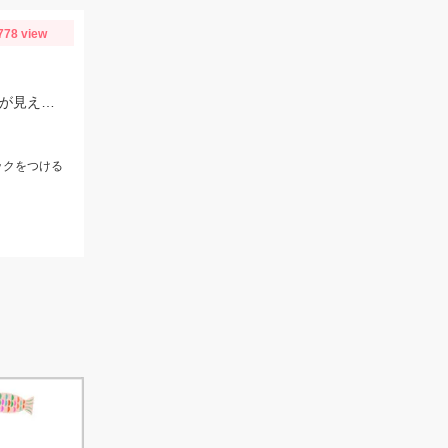
778 view
ヒットルアーはDUOのクラクラ。浜名湖では岸際にハゼがたくさん群れているのが見えます。ハゼ用のルアーを底に当てながらゆっくり巻くだけ！ハゼがたくさんアタックしてきて面白いです。
ックをつける