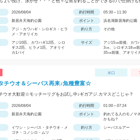
日
2026/08/04
釣行時間
05:30～11:30
新居弁天海釣公園
ポイント
浜名湖新居海釣公園
アジ・カワハギ・シロギス・ヒラ
釣り方
その他
メ・アオリイカ
アジ10匹、カワハギ12匹、シロ
サイズ
アジ15㎝前後、カワハ
ギス2匹、ヒラメ1匹、アオリイ
3㎝、シロギス18㎝
カ1パイ
35㎝前後、アオリイ
水口
タチウオ＆シーバス再来♪魚種豊富☆
チウオ大歓迎☆モッチーリグをお試し中♪ギガアジ.カマスどこじゃ？
日
2026/08/04
釣行時間
01:00～07:24
新居弁天海釣公園
ポイント
釣れてる人のモノマ
かもね？
イワシ・シーバス・タチウオ・メ
釣り方
シーバスルアー
ゴチ・コノシロ・ムツ