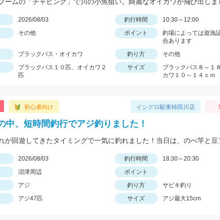
日
2026/08/03
釣行時間
10:30～12:00
その他
ポイント
釣場によっては遊漁
合あります
ブラックバス・オイカワ
釣り方
その他
ブラックバス１０匹、オイカワ２
サイズ
ブラックバス８～１
匹
カワ１０～１４ｃｍ
初心者向け
イシグロ駿東柿田川店
の中、短時間釣行でアジ釣りました！
日
2026/08/03
釣行時間
18:30～20:30
沼津周辺
ポイント
アジ
釣り方
サビキ釣り
アジ47匹
サイズ
アジ最大15cm