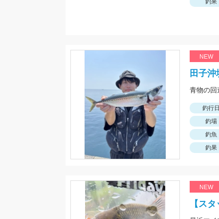
釣果
NEW
田子沖
釣行
釣場
釣魚
釣果
NEW
【スタ