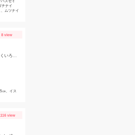
ーバスセイ
ゴチナイ
こ、ムツナイ
8 view
青物の回遊、ベイトの大群、大型メジナの乱舞が見られました！ 非常に魚影が濃くいろいろな種類の魚を狙えるので面白いです！！
25㎝、イス
1116 view