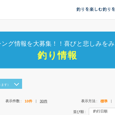
釣りを楽しむ
釣り
シング情報を大募集！！喜びと悲しみをみ
釣り情報
きます）
表示件数
表示方法
10件
30件
標準
並び順