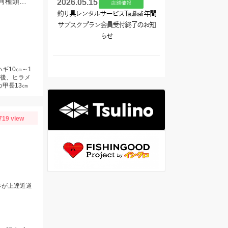
サビキ、ちょい投げ、泳がせ・・・と色々な魚を釣ることができるので仕掛けも何種類か用意していけば楽しむことができますよ！
2026.05.15
店舗情報
釣り具レンタルサービスTsulikali 年間
サブスクプラン会員受付終了のお知
らせ
ギ10㎝～1
前後、ヒラメ
カ甲長13㎝
719 view
ネが上達近道