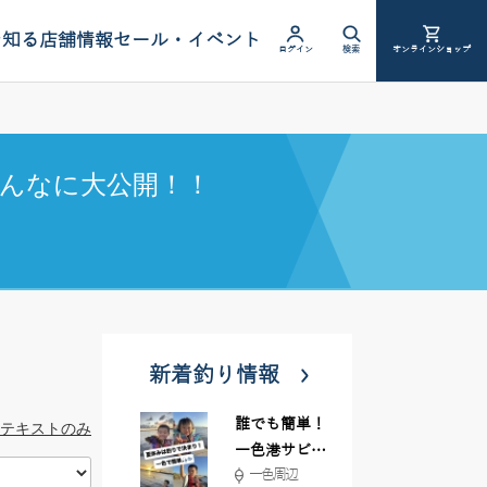
を知る
店舗情報
セール・イベント
ログイン
検索
オンラインショップ
んなに大公開！！
新着釣り情報
誰でも簡単！
テキストのみ
一色港サビキ
一色周辺
＆ちょい投げ