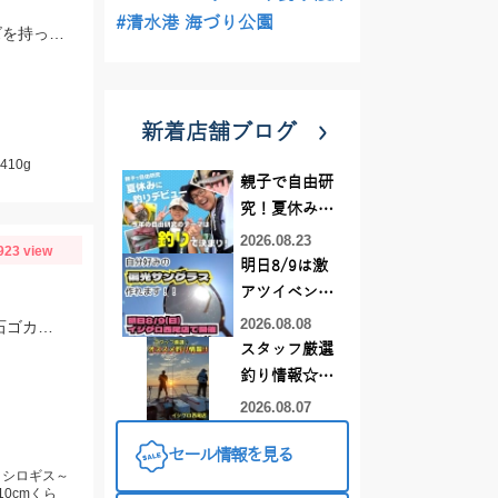
#清水港 海づり公園
季節的に大小のサイズのイカが混ざっているので、2.5~3.5号までの様々なサイズを持っていきましょう!!
新着店舗ブログ
410g
親子で自由研
究！夏休みに
釣りデビュー
2026.08.23
923 view
明日8/9は激
アツイベント
日！！！～オ
2026.08.08
【ちょい投げ釣りオススメ】仕掛：投げ釣り仕掛7号2本針。天秤：7号。エサ：石ゴカイorゴールドイソメ。誘い方：サビいて止めての繰り返し。
ーダー偏光グ
スタッフ厳選
ラス受注会～
釣り情報☆彡
連休は何釣り
2026.08.07
に行こう
セール情報を見る
♪【イシグロ
、シロギス～
西尾店】
10cmくら