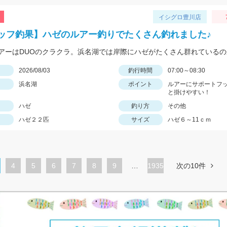
イシグロ豊川店
ッフ釣果】ハゼのルアー釣りでたくさん釣れました♪
日
2026/08/03
釣行時間
07:00～08:30
浜名湖
ポイント
ルアーにサポートフ
と掛けやすい！
ハゼ
釣り方
その他
ハゼ２２匹
サイズ
ハゼ６～11ｃｍ
ペ
4
ペ
5
ペ
6
ペ
7
ペ
8
ペ
9
…
1935
次の10件
ー
ー
ー
ー
ー
ー
ジ
ジ
ジ
ジ
ジ
ジ