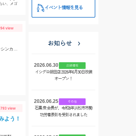
くらい、メゴ
イベント情報を見る
94 view
お知らせ
短時間で油ヶ淵へブラックバス釣りへ！ ジャッカルフリックシェイク3.8のノーシンカーワッキーでGET!
2026.06.30
店舗情報
イシグロ磐田店 2026年6月30日改装
オープン！
2026.06.25
その他
石黒 衆 会長が、令和8年浜松市市勢
793 view
功労者表彰を受彰されました
みよう！