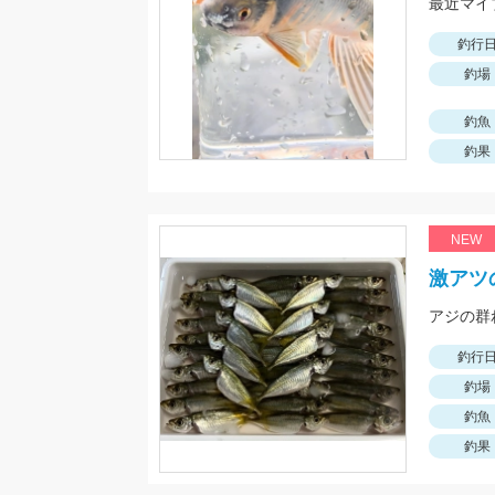
釣行
釣場
釣魚
釣果
NEW
激アツ
釣行
釣場
釣魚
釣果