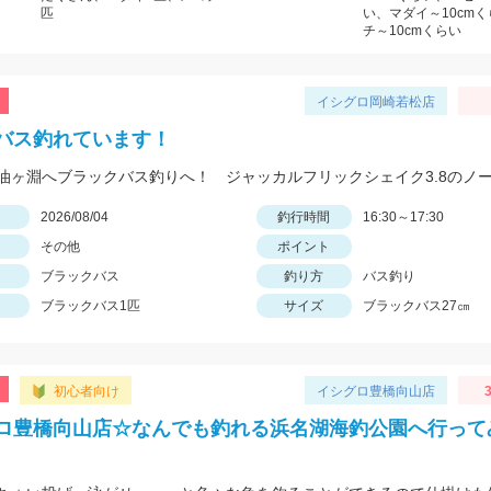
匹
い、マダイ～10cm
チ～10cmくらい
イシグロ岡崎若松店
バス釣れています！
日
2026/08/04
釣行時間
16:30～17:30
その他
ポイント
ブラックバス
釣り方
バス釣り
ブラックバス1匹
サイズ
ブラックバス27㎝
初心者向け
イシグロ豊橋向山店
3
ロ豊橋向山店☆なんでも釣れる浜名湖海釣公園へ行って