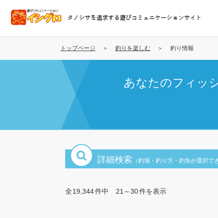
メ
イ
タノシサを追求する遊びコミュニケーションサイト
ン
コ
ン
トップページ
釣りを楽しむ
釣り情報
テ
ン
あなたのフィッ
ツ
に
移
動
詳細検索
（釣場・釣り方・釣魚が選択で
全
19,344
件中
21～30
件を表示