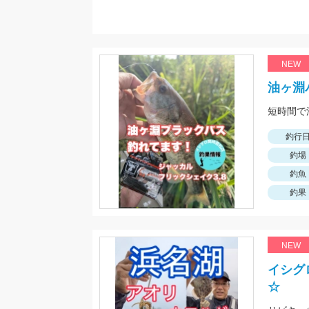
NEW
油ヶ淵
釣行
釣場
釣魚
釣果
NEW
イシグ
☆