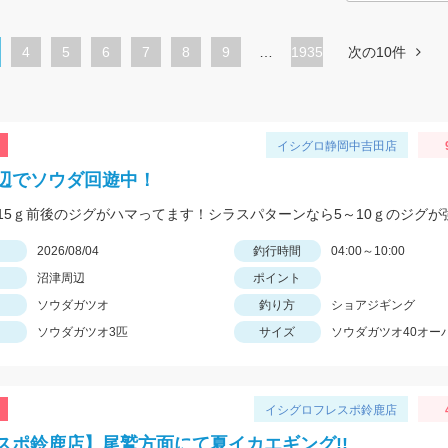
ペ
4
ペ
5
ペ
6
ペ
7
ペ
8
ペ
9
…
1935
次の10件
ー
ー
ー
ー
ー
ー
ジ
ジ
ジ
ジ
ジ
ジ
イシグロ静岡中吉田店
辺でソウダ回遊中！
日
2026/08/04
釣行時間
04:00～10:00
沼津周辺
ポイント
ソウダガツオ
釣り方
ショアジギング
ソウダガツオ3匹
サイズ
ソウダガツオ40オー
イシグロフレスポ鈴鹿店
スポ鈴鹿店】尾鷲方面にて夏イカエギング!!