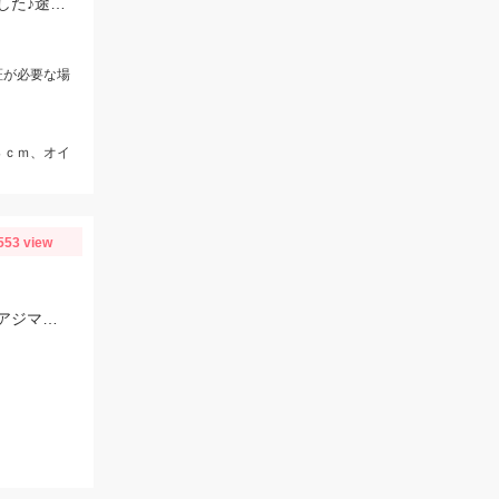
最近マイブームの「チャビング」で川の小魚狙い。綺麗なオイカワが飛び出しました♪途中からはブラックバスの子供がスプーンやスピナーに連続ヒットしてきました。
証が必要な場
８ｃｍ、オイ
553 view
アジの群れが回遊してきたタイミングで一気に釣れました！当日は、のべ竿と豆アジマッチ・スピード餌つけ器仕掛・生アミエビなどを使用しました。