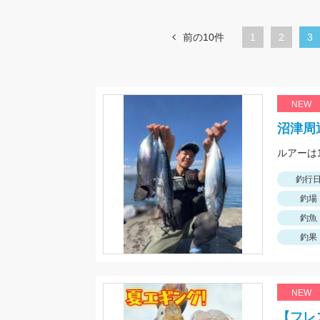
前の10件
1
ペ
2
カ
3
ー
レ
ジ
ン
ト
NEW
ペ
沼津周
ー
ジ
釣行
釣場
釣魚
釣果
NEW
【フレ