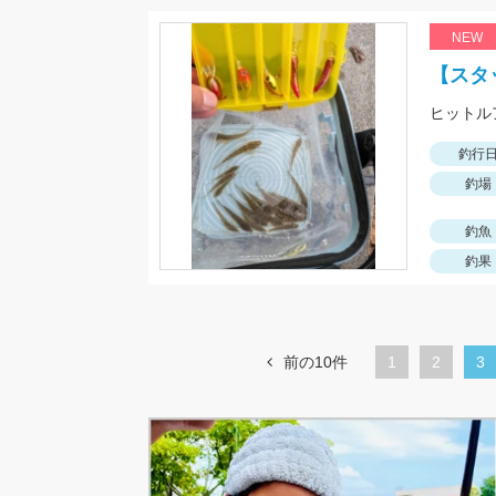
NEW
【スタ
釣行
釣場
釣魚
釣果
前の10件
1
ペ
2
カ
3
ー
レ
ジ
ン
ト
ペ