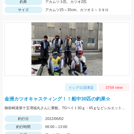
釣果
アカムツ３匹、カツオ2匹
サイズ
アカムツ25～35cm、カツオ２～３キロ
イシグロ沼津店
3759 view
金洲カツオキャスティング！！船中30匹の釣果☆
御前崎港第十五増福丸さんに乗船。TGベイト30ｇ・45ｇなどシルエットの小さいジグに好反応♪
釣行日
2022/06/02
釣行時間
06:00～13:00