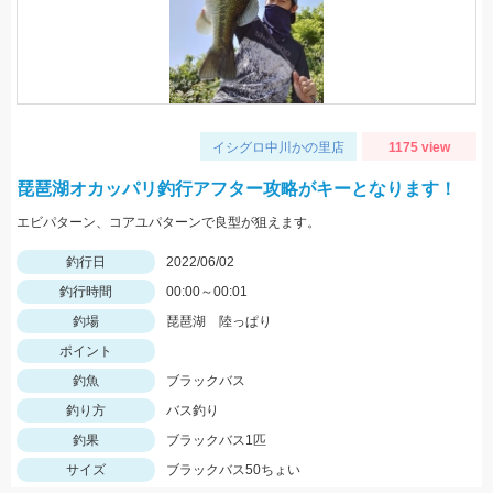
イシグロ中川かの里店
1175 view
琵琶湖オカッパリ釣行アフター攻略がキーとなります！
エビパターン、コアユパターンで良型が狙えます。
釣行日
2022/06/02
釣行時間
00:00～00:01
釣場
琵琶湖 陸っぱり
ポイント
釣魚
ブラックバス
釣り方
バス釣り
釣果
ブラックバス1匹
サイズ
ブラックバス50ちょい