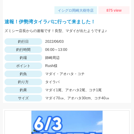
イシグロ岡崎大樹寺店
875 view
速報！伊勢湾タイラバに行って来ました！
ズミシー店長からの速報です！良型、マダイが出たようですよ♪
釣行日
2022/06/03
釣行時間
06:00～13:00
釣場
師崎周辺
ポイント
Rush様
釣魚
マダイ・アオハタ・コチ
釣り方
タイラバ
釣果
マダイ1尾、アオハタ2尾、コチ1尾
サイズ
マダイ70㎝、アオハタ30cm、コチ40㎝