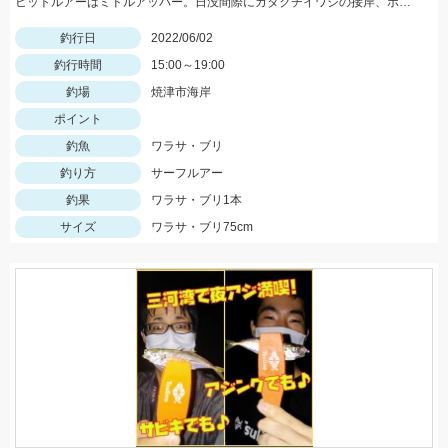
ヒットルアーはミドルアッパー。日没間際にカタクチイワシの接岸、ボイルがありました。
釣行日
2022/06/02
釣行時間
15:00～19:00
釣場
焼津市海岸
ポイント
釣魚
ワラサ・ブリ
釣り方
サーフルアー
釣果
ワラサ・ブリ1本
サイズ
ワラサ・ブリ75cm