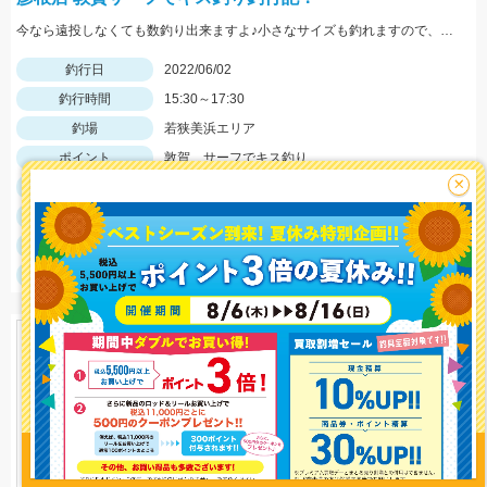
今なら遠投しなくても数釣り出来ますよ♪小さなサイズも釣れますので、針は6号を用意しましょう！
釣行日
2022/06/02
釣行時間
15:30～17:30
釣場
若狭美浜エリア
ポイント
敦賀 サーフでキス釣り
×
釣魚
シロギス
釣り方
投げ釣り
釣果
シロギス26匹
サイズ
シロギス最大14cm
釣り情報を
投稿する