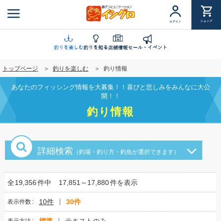
メ
イ
ショップ
ログイン
ン
コ
ン
釣りを楽しむ
釣りを知る
店舗情報
セール・イベント
テ
トップページ
釣りを楽しむ
釣り情報
ン
ツ
あなたのフィッシング情報を大募集！！喜びと悲しみをみんなに大公
に
開！！
移
釣り情報
動
詳細検索
（釣場・釣り方・釣魚が選択できます）
全
19,356
件中
17,851～17,880
件を表示
10件
30件
表示件数