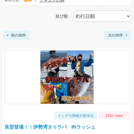
標準
テキストのみ
表示方法
並び順
前の30件
次の30件
イシグロ岡崎大樹寺店
1551 view
良型登場！！伊勢湾タイラバ INラッシュ