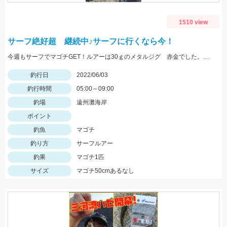
1510 view
サーフ絶好超 継続中♪サーフに行くなら今！
今週もサーフでマゴチGET！ルアーは30ｇのメタルジグ 赤金でした。釣果情報もかなり増えてます！
釣行日
2022/06/03
釣行時間
05:00～09:00
釣場
遠州灘海岸
ポイント
釣魚
マゴチ
釣り方
サーフルアー
釣果
マゴチ1匹
サイズ
マゴチ50cmあるなし