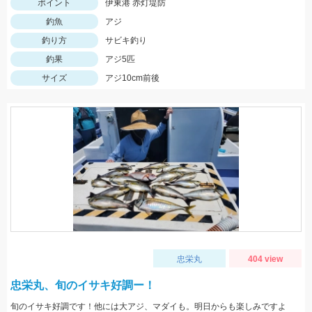
ポイント
伊東港 赤灯堤防
釣魚
アジ
釣り方
サビキ釣り
釣果
アジ5匹
サイズ
アジ10cm前後
忠栄丸
404 view
忠栄丸、旬のイサキ好調ー！
旬のイサキ好調です！他には大アジ、マダイも。明日からも楽しみですよ