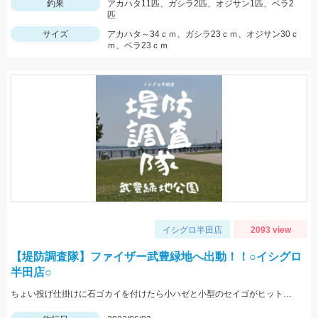
釣果
アカハタ11匹、ガシラ2匹、オジサン1匹、ベラ2
匹
サイズ
アカハタ～34ｃｍ、ガシラ23ｃｍ、オジサン30ｃ
ｍ、ベラ23ｃｍ
イシグロ半田店
2093 view
【堤防調査隊】ファイザー武豊緑地へ出動！！○イシグロ
半田店○
ちょい投げ仕掛けに石ゴカイを付けたら小ハゼと小型のセイゴがヒット！堤防から10m付近でアタリあり！ サビキ仕掛けを足元に落としたらヒイラギがヒット