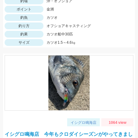
釣場
沖・オフショア
ポイント
金洲
釣魚
カツオ
釣り方
オフショアキャスティング
釣果
カツオ船中30匹
サイズ
カツオ1.5～4.6㎏
イシグロ鳴海店
1064 view
イシグロ鳴海店 今年もクロダイシーズンがやってきまし