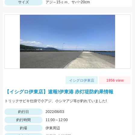
サイズ
アジ～15ｃｍ、サバ~20cm
イシグロ伊東店
1956 view
【イシグロ伊東店】速報!伊東港 赤灯堤防釣果情報
トリックサビキ仕掛で小アジ、小シマアジ等が釣れていました!
釣行日
2022/06/03
釣行時間
11:00～12:00
釣場
伊東周辺