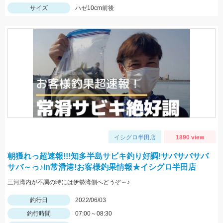
サイズ
ハゼ10cm前後
イシグロ半田店
1890 view
朝獲れっ超速報!!!知多半島サビキ釣り好調!サバサバサバ
サバ～っ♪in常滑港!お客様釣果情報★イシグロ半田店
三河湾内が不調の時には伊勢湾側へどうぞ～♪
釣行日
2022/06/03
釣行時間
07:00～08:30