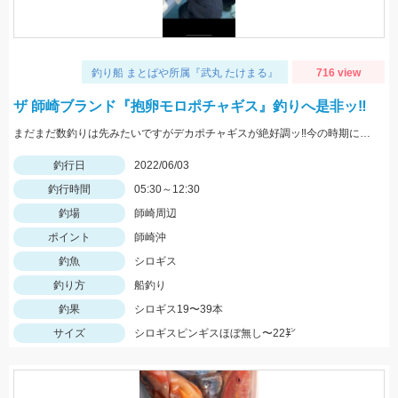
釣り船 まとばや所属『武丸 たけまる』
716 view
ザ 師崎ブランド『抱卵モロポチャギス』釣りへ是非ッ‼︎
まだまだ数釣りは先みたいですがデカポチャギスが絶好調ッ‼︎今の時期にしか釣れないサイズですッ(ﾟ∀ﾟ)
釣行日
2022/06/03
釣行時間
05:30～12:30
釣場
師崎周辺
ポイント
師崎沖
釣魚
シロギス
釣り方
船釣り
釣果
シロギス19〜39本
サイズ
シロギスピンギスほぼ無し〜22㌢