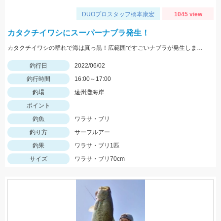
DUOプロスタッフ橋本康宏
1045 view
カタクチイワシにスーパーナブラ発生！
カタクチイワシの群れで海は真っ黒！広範囲ですごいナブラが発生しました！
釣行日
2022/06/02
釣行時間
16:00～17:00
釣場
遠州灘海岸
ポイント
釣魚
ワラサ・ブリ
釣り方
サーフルアー
釣果
ワラサ・ブリ1匹
サイズ
ワラサ・ブリ70cm