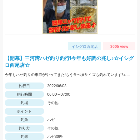
イシグロ西尾店
3005 view
【開幕】三河湾ハゼ釣り釣行!今年も好調の兆し♪☆イシグ
ロ西尾店☆
今年もハゼ釣りの季節がやってきた!もう食べ頃サイズも釣れています!エサは石ゴカイでミャク釣りが吉!
釣行日
2022/06/03
釣行時間
06:00～07:00
釣場
その他
ポイント
釣魚
ハゼ
釣り方
その他
釣果
ハゼ30匹