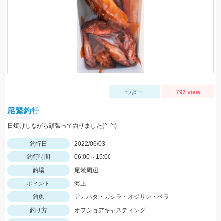
つぎー
792 view
尾鷲釣行
日焼けしながら頑張って釣りました(^_^;)
釣行日
2022/06/03
釣行時間
06:00～15:00
釣場
尾鷲周辺
ポイント
海上
釣魚
アカハタ・ガシラ・オジサン・ベラ
釣り方
オフショアキャスティング