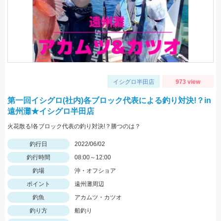
イシグロ半田店
973 view
第一回イシグロ(社内)各ブロック代表による釣り対決!？in
遠州灘★イシグロ半田店
火花散る!各ブロック代表の釣り対決!？勝つのは？
釣行日
2022/06/02
釣行時間
08:00～12:00
釣場
沖・オフショア
ポイント
遠州灘周辺
釣魚
アカムツ・カツオ
釣り方
船釣り