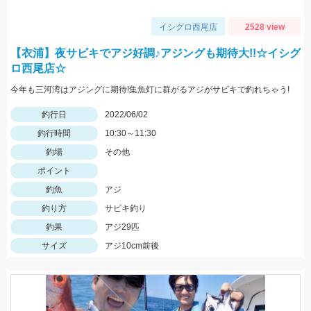
イシグロ西尾店
2528 view
【衣浦】夜サビキでアジ好調♪アジングも期待大!!☆イシグ
ロ西尾店☆
今年も三河湾はアジングに期待!集魚灯に群がるアジがサビキで釣れちゃう!
釣行日
2022/06/02
釣行時間
10:30～11:30
釣場
その他
ポイント
釣魚
アジ
釣り方
サビキ釣り
釣果
アジ29匹
サイズ
アジ10cm前後