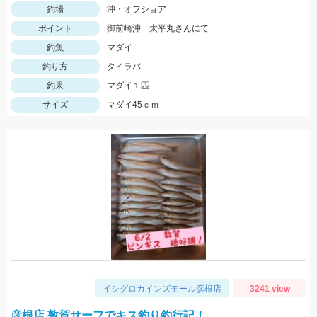
釣場
沖・オフショア
ポイント
御前崎沖 太平丸さんにて
釣魚
マダイ
釣り方
タイラバ
釣果
マダイ１匹
サイズ
マダイ45ｃｍ
イシグロカインズモール彦根店
3241 view
彦根店 敦賀サーフでキス釣り釣行記！