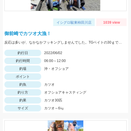
イシグロ駿東柿田川店
1039 view
御前崎でカツオ大漁！
反応は多いが、なかなかフッキングしませんでした。TGベイトの30ｇで釣れました！
釣行日
2022/06/02
釣行時間
06:00～12:00
釣場
沖・オフショア
ポイント
釣魚
カツオ
釣り方
オフショアキャスティング
釣果
カツオ30匹
サイズ
カツオ～6㎏