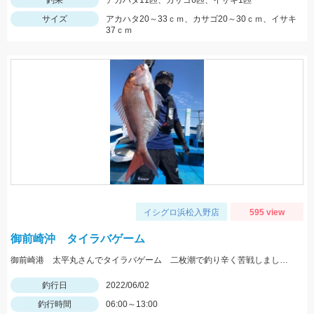
釣果
アカハタ11匹、カサゴ6匹、イサキ1匹
サイズ
アカハタ20～33ｃｍ、カサゴ20～30ｃｍ、イサキ
37ｃｍ
イシグロ浜松入野店
595 view
御前崎沖 タイラバゲーム
御前崎港 太平丸さんでタイラバゲーム 二枚潮で釣り辛く苦戦しましたが本命キャッチできました。
釣行日
2022/06/02
釣行時間
06:00～13:00