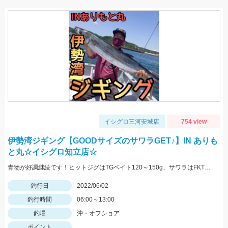
イシグロ三河安城店
754 view
伊勢湾ジギング【GOODサイズのサワラGET♪】IN ありも
と丸☆イシグロ知立店☆
青物が好調継続です！ヒットジグはTGベイト120～150g、サワラはFKTG180gのアカキンです☆
釣行日
2022/06/02
釣行時間
06:00～13:00
釣場
沖・オフショア
ポイント