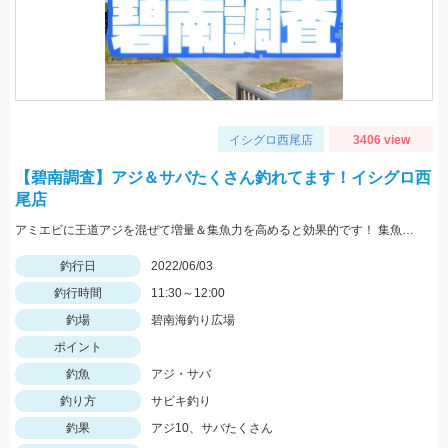
イシグロ西尾店
3406 view
【碧南調査】アジ＆サバたくさん釣れてます！イシグロ西
尾店
アミエビに王道アジを混ぜて増量＆集魚力を高めると効果的です！ 集魚版はアタリのある層に合わせてください！
釣行日
2022/06/03
釣行時間
11:30～12:00
釣場
碧南海釣り広場
ポイント
釣魚
アジ・サバ
釣り方
サビキ釣り
釣果
アジ10、サバたくさん