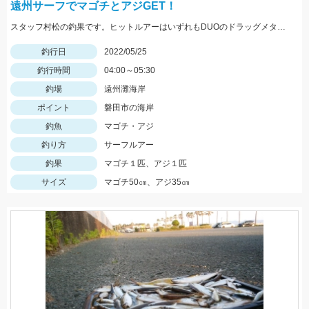
遠州サーフでマゴチとアジGET！
スタッフ村松の釣果です。ヒットルアーはいずれもDUOのドラッグメタルキャストショット30gのイワシカラー！
釣行日
2022/05/25
釣行時間
04:00～05:30
釣場
遠州灘海岸
ポイント
磐田市の海岸
釣魚
マゴチ・アジ
釣り方
サーフルアー
釣果
マゴチ１匹、アジ１匹
サイズ
マゴチ50㎝、アジ35㎝