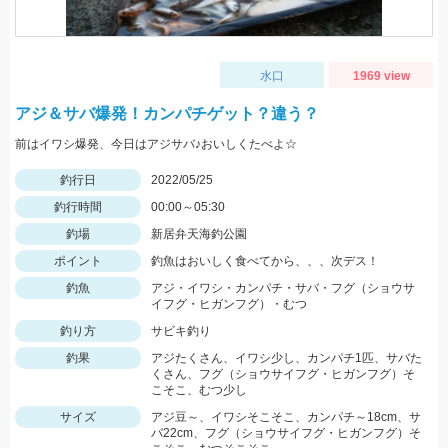
水口
1969 view
アジ＆サバ爆発！カンパチゲット？違う？
前はイワシ爆発、今日はアジサバ♪おいしくたべよ☆
釣行日
2022/05/25
釣行時間
00:00～05:30
釣場
新居弁天海釣公園
ポイント
釣魚はおいしく食べてから、、、次デス！
釣魚
アジ・イワシ・カンパチ・サバ・フグ（ショウサ
イフグ・ヒガンフグ）・むつ
釣り方
サビキ釣り
釣果
アジたくさん、イワシ少し、カンパチ1匹、サバた
くさん、フグ（ショウサイフグ・ヒガンフグ）そ
こそこ、むつ少し
サイズ
アジ豆～、イワシそこそこ、カンパチ～18cm、サ
バ22cm、フグ（ショウサイフグ・ヒガンフグ）そ