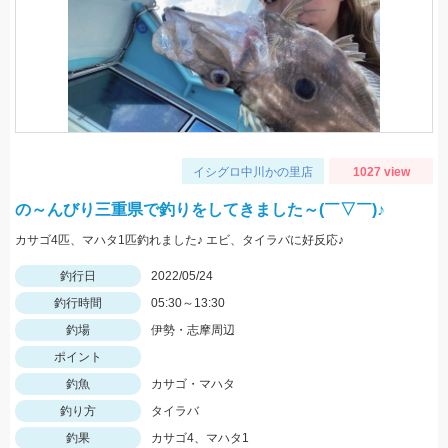
イシグロ中川かの里店
1027 view
の～んびり三重県で釣りをしてきました～(￣▽￣)♪
カサゴ4匹、マハタ1匹釣れました♪ エビ、タイラバに好反応♪
釣行日
2022/05/24
釣行時間
05:30～13:30
釣場
伊勢・志摩周辺
ポイント
釣魚
カサゴ・マハタ
釣り方
タイラバ
釣果
カサゴ4、マハタ1