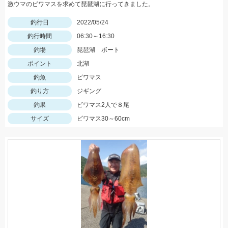
激ウマのビワマスを求めて琵琶湖に行ってきました。
釣行日
2022/05/24
釣行時間
06:30～16:30
釣場
琵琶湖 ボート
ポイント
北湖
釣魚
ビワマス
釣り方
ジギング
釣果
ビワマス2人で８尾
サイズ
ビワマス30～60cm