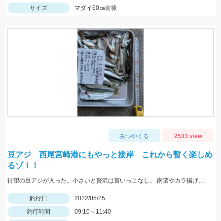
サイズ
マダイ60㎝前後
みつやくる
2533 view
豆アジ 西尾宮崎港にもやっと接岸 これから暫く楽しめ
るゾ！！
待望の豆アジが入った。小さいと贅沢は言いっこなし。 南蛮やカラ揚げに最適。今だけの特典。
釣行日
2022/05/25
釣行時間
09:10～11:40