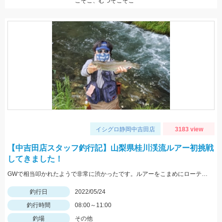
こそこ、むつそこそこ
イシグロ静岡中吉田店
3183 view
【中吉田店スタッフ釣行記】山梨県桂川渓流ルアー初挑戦
してきました！
GWで相当叩かれたようで非常に渋かったです。ルアーをこまめにローテーションして何とかニジマスに出会えました。
釣行日
2022/05/24
釣行時間
08:00～11:00
釣場
その他