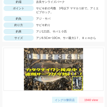
釣場
吉良サンライズパーク
ポイント
サビキ針の号数 3号以下 ママカリ針で。アミエ
ビブロック。
釣魚
アジ・サバ
釣り方
サビキ釣り
釣果
アジ121匹、サバ１０匹
サイズ
アジ6.5Cm~10Cm、サバ最大1７、８ｃｍから
イシグロ磐田店
1940 view