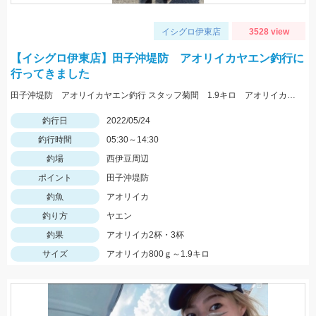
イシグロ伊東店
3528 view
【イシグロ伊東店】田子沖堤防 アオリイカヤエン釣行に
行ってきました
田子沖堤防 アオリイカヤエン釣行 スタッフ菊間 1.9キロ アオリイカ釣れました！ 渡船は万集丸さんにお願いしました。
釣行日
2022/05/24
釣行時間
05:30～14:30
釣場
西伊豆周辺
ポイント
田子沖堤防
釣魚
アオリイカ
釣り方
ヤエン
釣果
アオリイカ2杯・3杯
サイズ
アオリイカ800ｇ～1.9キロ