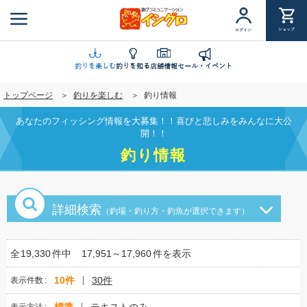
メ
イ
ショップ
ログイン
ン
コ
ン
釣りを楽しむ
釣りを知る
店舗情報
セール・イベント
テ
トップページ
釣りを楽しむ
釣り情報
ン
ツ
あなたのフィッシング情報を大募集！！喜びと悲しみをみんなに大公
に
開！！
移
釣り情報
動
詳細検索
（釣場・釣り方・釣魚が選択できます）
全
19,330
件中
17,951～17,960
件を表示
10件
30件
表示件数