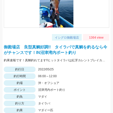
イシグロ御殿場店
1304 view
御殿場店 良型真鯛好調!! タイラバで真鯛を釣るなら今
がチャンスです！IN沼津湾内ボート釣り
釣果速報です！真鯛釣れてます!!ヒットタイラバは紅牙カレントブレイカー「ギャルピンク」
釣行日
2022/05/25
釣行時間
06:00～12:00
釣場
沖・オフショア
ポイント
沼津湾内ボート釣り
釣魚
マダイ
釣り方
タイラバ
釣果
マダイー匹