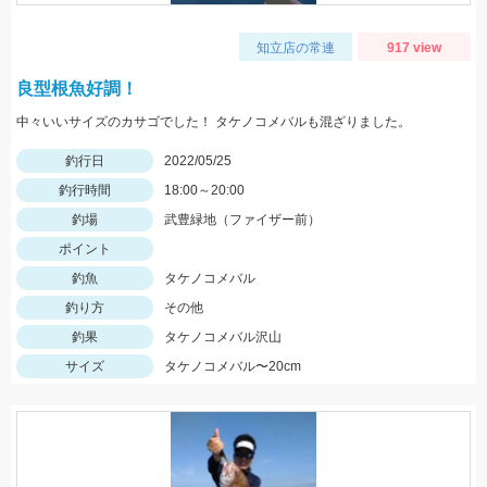
知立店の常連
917 view
良型根魚好調！
中々いいサイズのカサゴでした！ タケノコメバルも混ざりました。
釣行日
2022/05/25
釣行時間
18:00～20:00
釣場
武豊緑地（ファイザー前）
ポイント
釣魚
タケノコメバル
釣り方
その他
釣果
タケノコメバル沢山
サイズ
タケノコメバル〜20cm