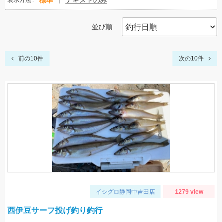
標準
テキストのみ
表示方法
並び順
前の10件
次の10件
イシグロ静岡中吉田店
1279 view
西伊豆サーフ投げ釣り釣行