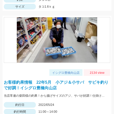
サイズ
タコ1.6ｋｇ
イシグロ豊橋向山店
2134 view
お客様釣果情報 22年5月 小アジ＆小サバ サビキ釣り
で好調！イシグロ豊橋向山店
当店常連の柴田様の釣果！から揚げサイズのアジ、サバが好調！仕掛けはママカリサビキ3～5号でOK！
釣行日
2022/05/24
釣行時間
11:00～14:00