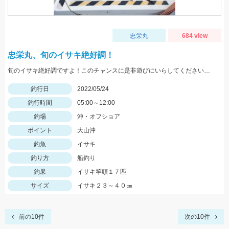
忠栄丸
684 view
忠栄丸、旬のイサキ絶好調！
旬のイサキ絶好調ですよ！このチャンスに是非遊びにいらしてくださいね。
釣行日
2022/05/24
釣行時間
05:00～12:00
釣場
沖・オフショア
ポイント
大山沖
釣魚
イサキ
釣り方
船釣り
釣果
イサキ竿頭１７匹
サイズ
イサキ２３～４０㎝
前の10件
次の10件