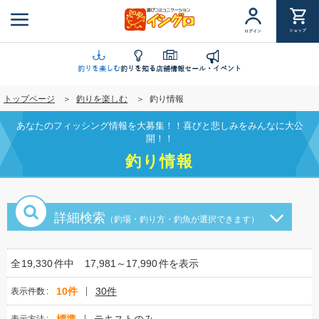
メ
イ
ショップ
ログイン
ン
コ
ン
釣りを楽しむ
釣りを知る
店舗情報
セール・イベント
テ
トップページ
釣りを楽しむ
釣り情報
ン
ツ
あなたのフィッシング情報を大募集！！喜びと悲しみをみんなに大公
に
開！！
移
釣り情報
動
詳細検索
（釣場・釣り方・釣魚が選択できます）
全
19,330
件中
17,981～17,990
件を表示
10件
30件
表示件数