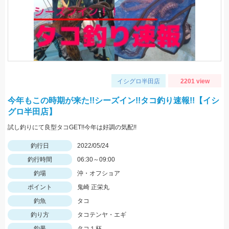
イシグロ半田店
2201 view
今年もこの時期が来た!!シーズイン!!タコ釣り速報!!【イシ
グロ半田店】
試し釣りにて良型タコGET!!今年は好調の気配!!
釣行日
2022/05/24
釣行時間
06:30～09:00
釣場
沖・オフショア
ポイント
鬼崎 正栄丸
釣魚
タコ
釣り方
タコテンヤ・エギ
釣果
タコ１杯