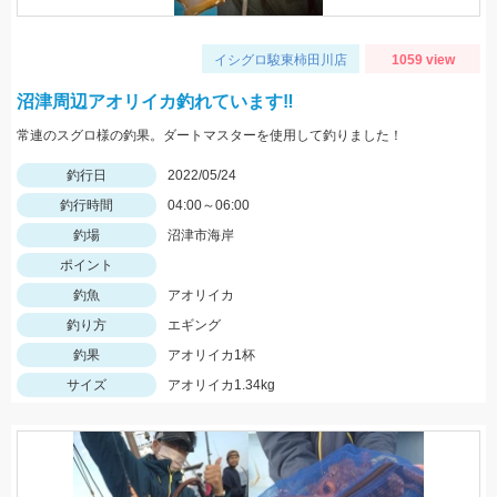
イシグロ駿東柿田川店
1059 view
沼津周辺アオリイカ釣れています‼
常連のスグロ様の釣果。ダートマスターを使用して釣りました！
釣行日
2022/05/24
釣行時間
04:00～06:00
釣場
沼津市海岸
ポイント
釣魚
アオリイカ
釣り方
エギング
釣果
アオリイカ1杯
サイズ
アオリイカ1.34kg