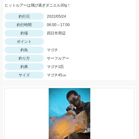
ヒットルアーは飛び過ぎダニエル30g！
釣行日
2022/05/24
釣行時間
06:00～17:00
釣場
四日市周辺
ポイント
釣魚
マゴチ
釣り方
サーフルアー
釣果
マゴチ1匹
サイズ
マゴチ45㎝