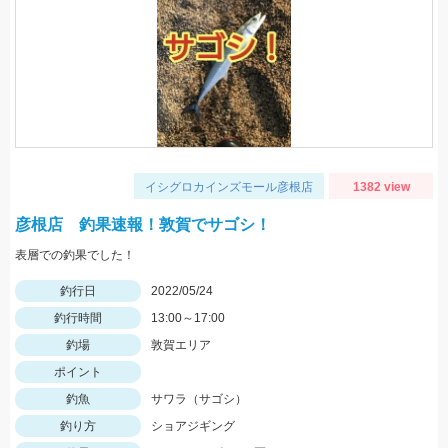
イシグロカインズモール彦根店
1382 view
彦根店 釣果速報！敦賀でサゴシ！
表層での釣果でした！
釣行日
2022/05/24
釣行時間
13:00～17:00
釣場
敦賀エリア
ポイント
釣魚
サワラ（サゴシ）
釣り方
ショアジギング