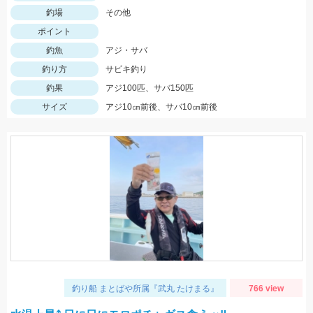
釣場
その他
ポイント
釣魚
アジ・サバ
釣り方
サビキ釣り
釣果
アジ100匹、サバ150匹
サイズ
アジ10㎝前後、サバ10㎝前後
釣り船 まとばや所属『武丸 たけまる』
766 view