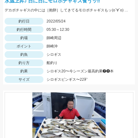
水温上昇⤴︎ 日に日にモロポチャギス食うッ‼︎
デカポチャギスの中には［抱卵］してきてるモロポチャギスもッ(о´∀`о) 期間限定ですので お早めにッ(ﾟ∀ﾟ)b
釣行日
2022/05/24
釣行時間
05:30～12:30
釣場
師崎周辺
ポイント
師崎沖
釣魚
シロギス
釣り方
船釣り
釣果
シロギス20〜今シーズン最高釣果❼❹本
サイズ
シロギスピンギス〜22㌢