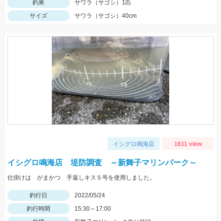
釣果
サワラ（サゴシ）1匹
サイズ
サワラ（サゴシ）40cm
イシグロ鳴海店
1611 view
イシグロ鳴海店 堤防調査 ～新舞子マリンパーク～
仕掛けは がまかつ 手返しキス５号を使用しました。
釣行日
2022/05/24
釣行時間
15:30～17:00