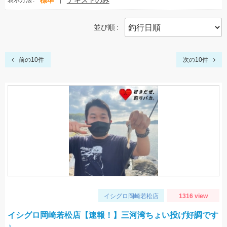
標準
テキストのみ
表示方法
並び順
前の10件
次の10件
イシグロ岡崎若松店
1316 view
イシグロ岡崎若松店【速報！】三河湾ちょい投げ好調です
♪