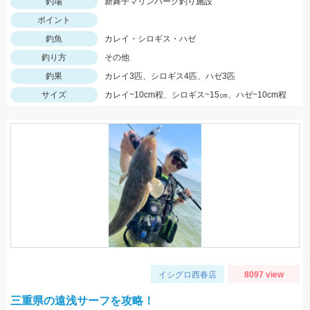
釣場
新舞子マリンパーク釣り施設
ポイント
釣魚
カレイ・シロギス・ハゼ
釣り方
その他
釣果
カレイ3匹、シロギス4匹、ハゼ3匹
サイズ
カレイ~10cm程、シロギス~15㎝、ハゼ~10cm程
イシグロ西春店
8097 view
三重県の遠浅サーフを攻略！