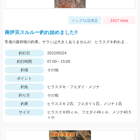
イシグロ沼津店
2417 view
南伊豆スルルー釣れ始めました‼
常連の森村様の釣果。サラシは大きくありませんが、ヒラスズキ釣れました！
釣行日
2022/05/24
釣行時間
07:00～15:00
釣場
その他
ポイント
釣魚
ヒラスズキ・フエダイ・メジナ
釣り方
その他
釣果
ヒラスズキ２匹、フエダイ１匹、メジナ１匹
サイズ
ヒラスズキ65ｃｍ、フエダイ49ｃｍ、メジナ40.5
ｃｍ