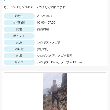
ちょい投げでシロギス・メゴチなど釣れてます！
釣行日
2022/05/24
釣行時間
06:00～07:00
釣場
西浦周辺
ポイント
釣魚
シロギス・メゴチ
釣り方
投げ釣り
釣果
シロギス数匹、メゴチ数匹
サイズ
シロギス~15cm、メゴチ～13ｃｍ