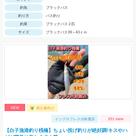
釣魚
ブラックバス
釣り方
バス釣り
釣果
ブラックバス２匹
サイズ
ブラックバス39～43ｃｍ
NEW
初心者向け
イシグロフレスポ鈴鹿店
251 view
【白子漁港釣り桟橋】ちょい投げ釣りが絶好調!キスやハ