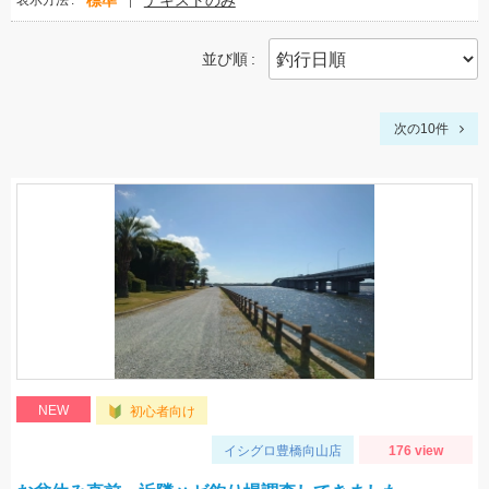
標準
テキストのみ
表示方法
並び順
次の10件
NEW
初心者向け
イシグロ豊橋向山店
176 view