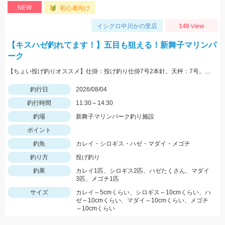
NEW
初心者向け
イシグロ中川かの里店
148 view
【キスハゼ釣れてます！】五目も狙える！新舞子マリンパ
ーク
【ちょい投げ釣りオススメ】仕掛：投げ釣り仕掛7号2本針。天秤：7号。エサ：石ゴカイorゴールドイソメ。誘い方：サビいて止めての繰り返し。
釣行日
2026/08/04
釣行時間
11:30～14:30
釣場
新舞子マリンパーク釣り施設
ポイント
釣魚
カレイ・シロギス・ハゼ・マダイ・メゴチ
釣り方
投げ釣り
釣果
カレイ1匹、シロギス2匹、ハゼたくさん、マダイ
3匹、メゴチ1匹
サイズ
カレイ～5cmくらい、シロギス～10cmくらい、ハ
ゼ～10cmくらい、マダイ～10cmくらい、メゴチ
～10cmくらい