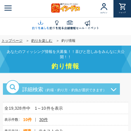
メ
イ
ショップ
ログイン
ン
コ
ン
釣りを楽しむ
釣りを知る
店舗情報
セール・イベント
テ
トップページ
釣りを楽しむ
釣り情報
ン
ツ
あなたのフィッシング情報を大募集！！喜びと悲しみをみんなに大公
に
開！！
移
釣り情報
動
詳細検索
（釣場・釣り方・釣魚が選択できます）
全
19,328
件中
1～10
件を表示
10件
30件
表示件数