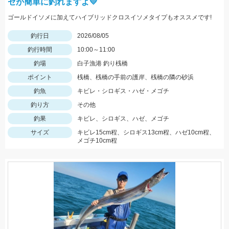
ゼが簡単に釣れますよ💛
ゴールドイソメに加えてハイブリッドクロスイソメタイプもオススメです!
釣行日
2026/08/05
釣行時間
10:00～11:00
釣場
白子漁港 釣り桟橋
ポイント
桟橋、桟橋の手前の護岸、桟橋の隣の砂浜
釣魚
キビレ・シロギス・ハゼ・メゴチ
釣り方
その他
釣果
キビレ、シロギス、ハゼ、メゴチ
サイズ
キビレ15cm程、シロギス13cm程、ハゼ10cm程、
メゴチ10cm程