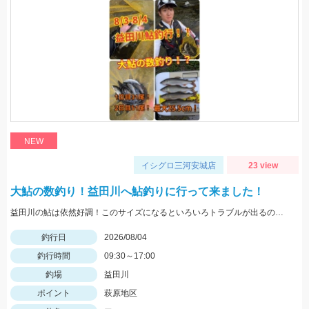
NEW
イシグロ三河安城店
23 view
大鮎の数釣り！益田川へ鮎釣りに行って来ました！
益田川の鮎は依然好調！このサイズになるといろいろトラブルが出るので仕掛けは太めがおすすめです！針は7.5号～８号！三河安城店岩崎釣行
釣行日
2026/08/04
釣行時間
09:30～17:00
釣場
益田川
ポイント
萩原地区