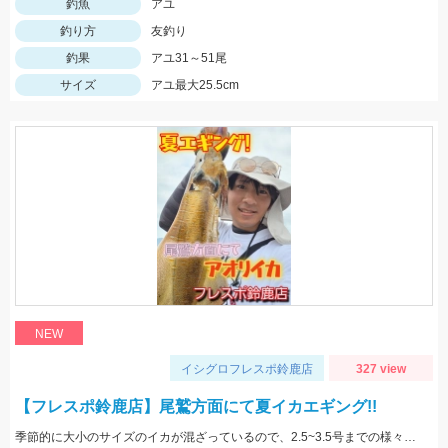
釣魚
アユ
釣り方
友釣り
釣果
アユ31～51尾
サイズ
アユ最大25.5cm
NEW
イシグロフレスポ鈴鹿店
327 view
【フレスポ鈴鹿店】尾鷲方面にて夏イカエギング!!
季節的に大小のサイズのイカが混ざっているので、2.5~3.5号までの様々なサイズを持っていきましょう!!