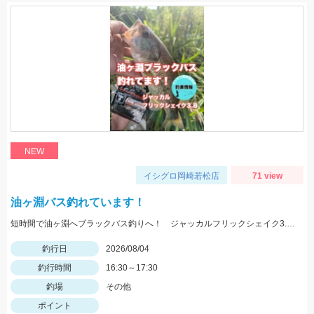
NEW
イシグロ岡崎若松店
71 view
油ヶ淵バス釣れています！
短時間で油ヶ淵へブラックバス釣りへ！ ジャッカルフリックシェイク3.8のノーシンカーワッキーでGET!
釣行日
2026/08/04
釣行時間
16:30～17:30
釣場
その他
ポイント