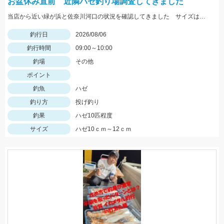
お盆休み直前 近隣ハゼ釣り場調査してきました
当店から近い緑が浜と佐奈川河口の状況を確認してきました サイズはまだ小さめ 針サイズは6号がよさそうです
釣行日
2026/08/06
釣行時間
09:00～10:00
釣場
その他
ポイント
釣魚
ハゼ
釣り方
投げ釣り
釣果
ハゼ10匹程度
サイズ
ハゼ10ｃｍ～12ｃｍ