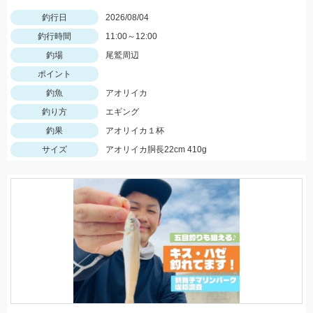
釣行日
2026/08/04
釣行時間
11:00～12:00
釣場
尾鷲周辺
ポイント
釣魚
アオリイカ
釣り方
エギング
釣果
アオリイカ１杯
サイズ
アオリイカ胴長22cm 410g