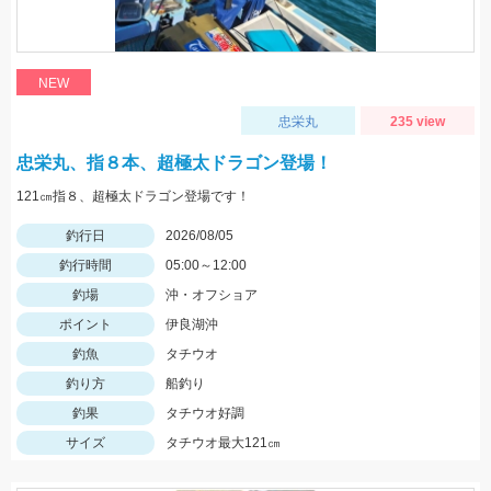
NEW
忠栄丸
235 view
忠栄丸、指８本、超極太ドラゴン登場！
121㎝指８、超極太ドラゴン登場です！
釣行日
2026/08/05
釣行時間
05:00～12:00
釣場
沖・オフショア
ポイント
伊良湖沖
釣魚
タチウオ
釣り方
船釣り
釣果
タチウオ好調
サイズ
タチウオ最大121㎝