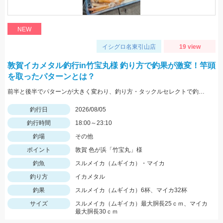
NEW
イシグロ名東引山店
19 view
敦賀イカメタル釣行in竹宝丸様 釣り方で釣果が激変！竿頭
を取ったパターンとは？
前半と後半でパターンが大きく変わり、釣り方・タックルセレクトで釣果に差が出た日でした。最近の傾向としてケイムラ系カラーは必須ですので必ず持って行ってください。
釣行日
2026/08/05
釣行時間
18:00～23:10
釣場
その他
ポイント
敦賀 色が浜「竹宝丸」様
釣魚
スルメイカ（ムギイカ）・マイカ
釣り方
イカメタル
釣果
スルメイカ（ムギイカ）6杯、マイカ32杯
サイズ
スルメイカ（ムギイカ）最大胴長25ｃｍ、マイカ
最大胴長30ｃｍ