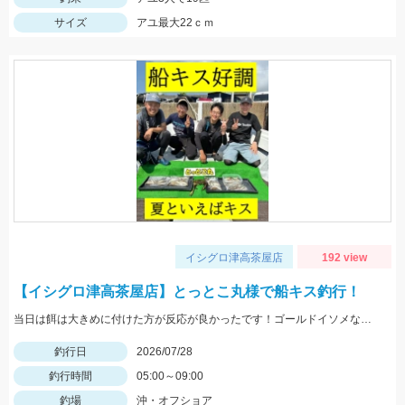
サイズ
アユ最大22ｃｍ
イシグロ津高茶屋店
192 view
【イシグロ津高茶屋店】とっとこ丸様で船キス釣行！
当日は餌は大きめに付けた方が反応が良かったです！ゴールドイソメなら半分にカットした物、石ゴカイなら２～３匹房掛けが好反応！
釣行日
2026/07/28
釣行時間
05:00～09:00
釣場
沖・オフショア