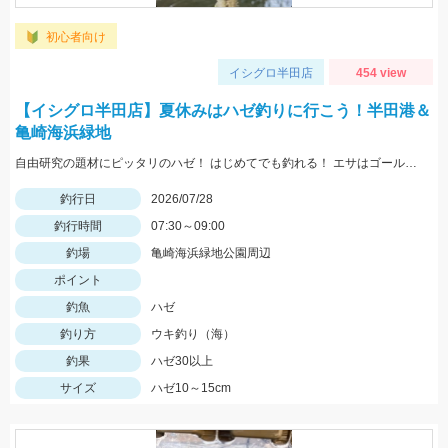
初心者向け
イシグロ半田店
454 view
【イシグロ半田店】夏休みはハゼ釣りに行こう！半田港＆
亀崎海浜緑地
自由研究の題材にピッタリのハゼ！ はじめてでも釣れる！ エサはゴールドイソメが最強！
釣行日
2026/07/28
釣行時間
07:30～09:00
釣場
亀崎海浜緑地公園周辺
ポイント
釣魚
ハゼ
釣り方
ウキ釣り（海）
釣果
ハゼ30以上
サイズ
ハゼ10～15cm