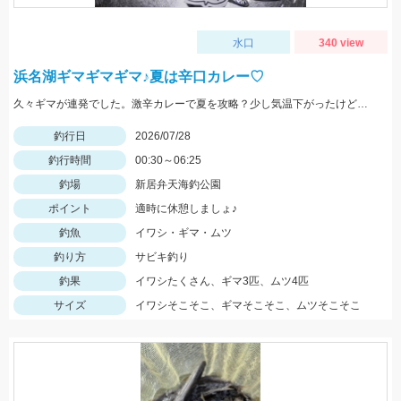
水口
340 view
浜名湖ギマギマギマ♪夏は辛口カレー♡
久々ギマが連発でした。激辛カレーで夏を攻略？少し気温下がったけど、、、要注意！
釣行日
2026/07/28
釣行時間
00:30～06:25
釣場
新居弁天海釣公園
ポイント
適時に休憩しましょ♪
釣魚
イワシ・ギマ・ムツ
釣り方
サビキ釣り
釣果
イワシたくさん、ギマ3匹、ムツ4匹
サイズ
イワシそこそこ、ギマそこそこ、ムツそこそこ