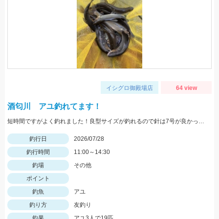
イシグロ御殿場店
64 view
酒匂川 アユ釣れてます！
短時間ですがよく釣れました！良型サイズが釣れるので針は7号が良かったです！
釣行日
2026/07/28
釣行時間
11:00～14:30
釣場
その他
ポイント
釣魚
アユ
釣り方
友釣り
釣果
アユ3人で19匹