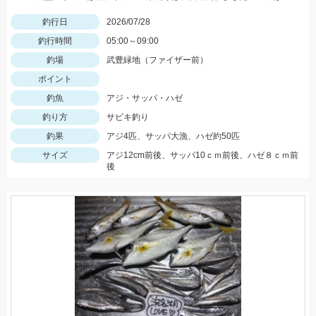
釣行日
2026/07/28
釣行時間
05:00～09:00
釣場
武豊緑地（ファイザー前）
ポイント
釣魚
アジ・サッパ・ハゼ
釣り方
サビキ釣り
釣果
アジ4匹、サッパ大漁、ハゼ約50匹
サイズ
アジ12cm前後、サッパ10ｃｍ前後、ハゼ８ｃｍ前
後