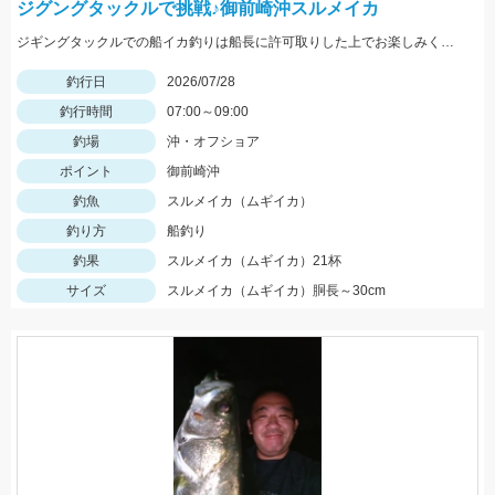
ジグングタックルで挑戦♪御前崎沖スルメイカ
ジギングタックルでの船イカ釣りは船長に許可取りした上でお楽しみください！詳細は本文にて！
釣行日
2026/07/28
釣行時間
07:00～09:00
釣場
沖・オフショア
ポイント
御前崎沖
釣魚
スルメイカ（ムギイカ）
釣り方
船釣り
釣果
スルメイカ（ムギイカ）21杯
サイズ
スルメイカ（ムギイカ）胴長～30cm