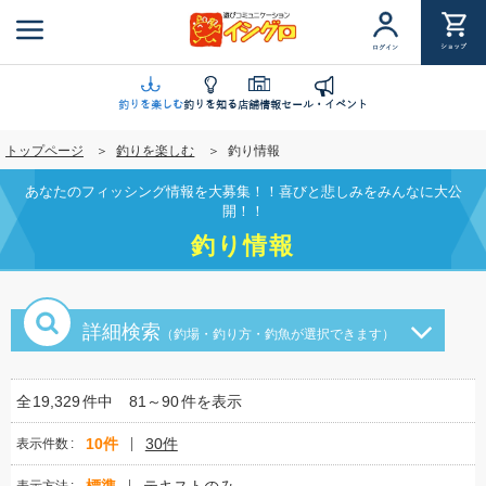
メ
イ
ショップ
ログイン
ン
コ
ン
釣りを楽しむ
釣りを知る
店舗情報
セール・イベント
テ
トップページ
釣りを楽しむ
釣り情報
ン
ツ
あなたのフィッシング情報を大募集！！喜びと悲しみをみんなに大公
に
開！！
移
釣り情報
動
詳細検索
（釣場・釣り方・釣魚が選択できます）
全
19,329
件中
81～90
件を表示
10件
30件
表示件数