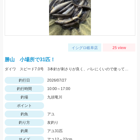
イシグロ岐阜店
25 view
勝山 小場所で31匹！
ダイワ スピード7.0号 3本針が刺さりが良く、バレにくいので使っています！
釣行日
2026/07/27
釣行時間
10:00～17:00
釣場
九頭竜川
ポイント
釣魚
アユ
釣り方
友釣り
釣果
アユ31匹
サイズ
アユ12～22cm