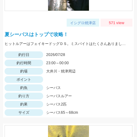
イシグロ焼津店
571 view
夏シーバスはトップで攻略！
ヒットルアーはフェイキードッグＤＳ。ミスバイトはたくさんありましたよ！トップは楽しいですね♪
釣行日
2026/07/28
釣行時間
23:00～00:00
釣場
大井川・焼津周辺
ポイント
釣魚
シーバス
釣り方
シーバスルアー
釣果
シーバス2匹
サイズ
シーバス65～68cm