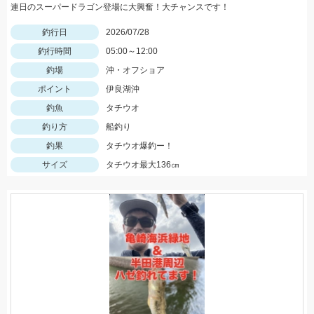
連日のスーパードラゴン登場に大興奮！大チャンスです！
釣行日
2026/07/28
釣行時間
05:00～12:00
釣場
沖・オフショア
ポイント
伊良湖沖
釣魚
タチウオ
釣り方
船釣り
釣果
タチウオ爆釣ー！
サイズ
タチウオ最大136㎝