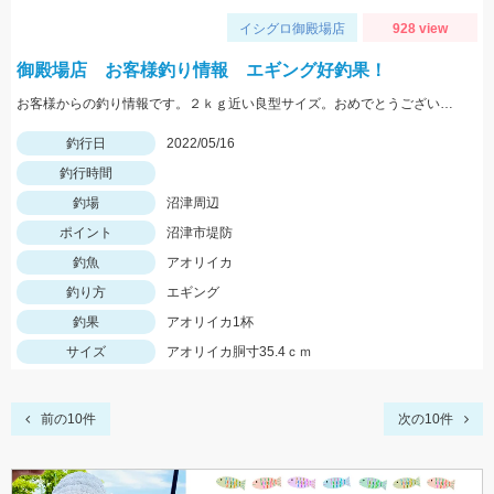
イシグロ御殿場店
928 view
御殿場店 お客様釣り情報 エギング好釣果！
お客様からの釣り情報です。２ｋｇ近い良型サイズ。おめでとうございます。
釣行日
2022/05/16
釣行時間
釣場
沼津周辺
ポイント
沼津市堤防
釣魚
アオリイカ
釣り方
エギング
釣果
アオリイカ1杯
サイズ
アオリイカ胴寸35.4ｃｍ
前の10件
次の10件