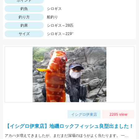
ポイント
釣魚
シロギス
釣り方
船釣り
釣果
シロギス～28匹
サイズ
シロギス～22㌢
イシグロ伊東店
2205 view
【イシグロ伊東店】地磯ロックフィッシュ良型出ました！
アカハタ増えてきましたが、まだまだ深場のほうがよく当たります。 一誠ジャコバグ3.2インチのテキサスリグでヒット。