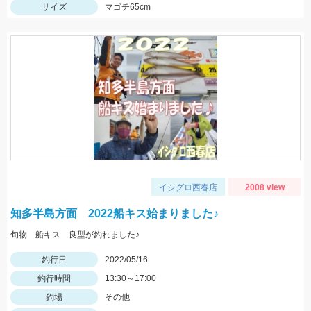
サイズ
マゴチ65cm
イシグロ西春店
2008 view
知多半島方面 2022船キス始まりました♪
旬物 船キス 良型が釣れました♪
釣行日
2022/05/16
釣行時間
13:30～17:00
釣場
その他