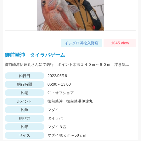
イシグロ浜松入野店
1045 view
御前崎沖 タイラバゲーム
御前崎港伊達丸さんにて釣行 ポイント水深１４０ｍ～８０ｍ 浮き気味のやる気のある真鯛を探す釣り方でした。
釣行日
2022/05/16
釣行時間
06:00～13:00
釣場
沖・オフショア
ポイント
御前崎沖 御前崎港伊達丸
釣魚
マダイ
釣り方
タイラバ
釣果
マダイ３匹
サイズ
マダイ40ｃｍ～50ｃｍ