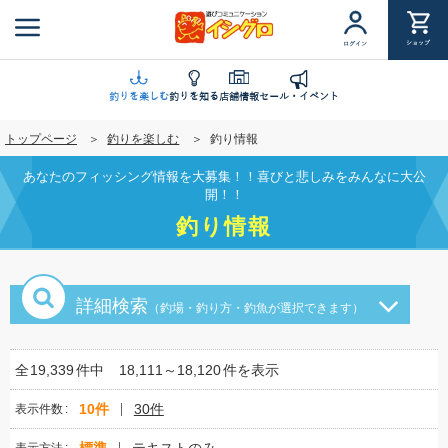
メ
イ
ショップ
ログイン
ン
コ
ン
釣りを楽しむ
釣りを知る
店舗情報
セール・イベント
テ
トップページ
釣りを楽しむ
釣り情報
ン
ツ
あなたのフィッシング情報を大募集！！喜びと悲しみをみんなに大公
に
開！！
移
釣り情報
動
詳細検索
（釣場・釣り方・釣魚が選択できます）
全
19,339
件中
18,111～18,120
件を表示
10件
30件
表示件数