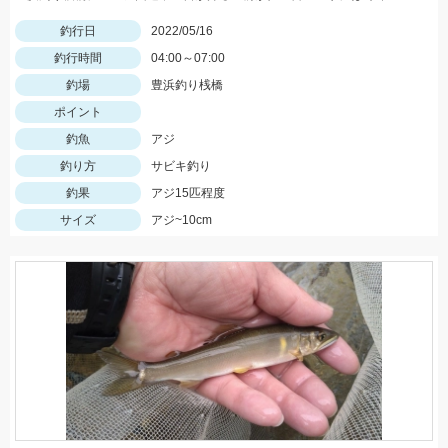
釣行日
2022/05/16
釣行時間
04:00～07:00
釣場
豊浜釣り桟橋
ポイント
釣魚
アジ
釣り方
サビキ釣り
釣果
アジ15匹程度
サイズ
アジ~10cm