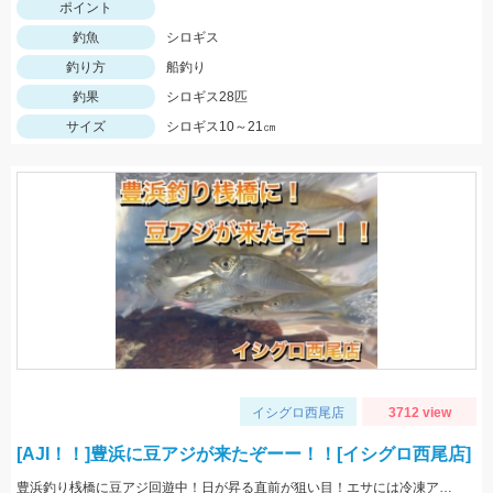
ポイント
釣魚
シロギス
釣り方
船釣り
釣果
シロギス28匹
サイズ
シロギス10～21㎝
イシグロ西尾店
3712 view
[AJI！！]豊浜に豆アジが来たぞーー！！[イシグロ西尾店]
豊浜釣り桟橋に豆アジ回遊中！日が昇る直前が狙い目！エサには冷凍アミエビ＆王道アジを使用しました！