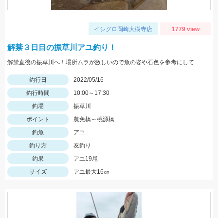
イシグロ岡崎大樹寺店
1779 view
解禁３日目の振草川アユ釣り！
解禁直後の振草川へ！場所ムラが激しいので魚の姿や石色を参考にして入川しましょう。大樹寺店スタッフ岩崎釣行
釣行日
2022/05/16
釣行時間
10:00～17:30
釣場
振草川
ポイント
農免橋～桃源橋
釣魚
アユ
釣り方
友釣り
釣果
アユ19尾
サイズ
アユ最大16㎝