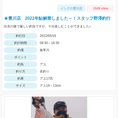
イシグロ豊川店
1949 view
★豊川店 2022年鮎解禁しました～！スタッフ野澤釣行
出水の後で厳しい釣況ですが、十分楽しむことができました♪
釣行日
2022/05/16
釣行時間
08:30～16:30
釣場
振草川
ポイント
釣魚
アユ
釣り方
友釣り
釣果
アユ17匹
サイズ
アユ16～13cm