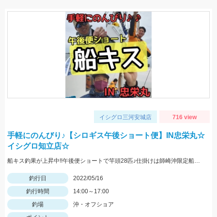
イシグロ三河安城店
716 view
手軽にのんびり♪【シロギス午後ショート便】IN忠栄丸☆
イシグロ知立店☆
船キス釣果が上昇中!!午後便ショートで竿頭28匹♪仕掛けは師崎沖限定船キス仕掛け7号です♪
釣行日
2022/05/16
釣行時間
14:00～17:00
釣場
沖・オフショア