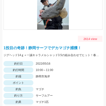
2614 view
1投目の奇跡！静岡サーフでデカマゴチ捕獲！
ジグヘッド14ｇ＋一誠キャラメルシャッド3.5の組み合わせでヒット！春の駿河湾サーフはマゴチ、ヒラメ、マダイ、青物など魚種が超豊富！
釣行日
2022/05/16
釣行時間
10:00～11:00
釣場
静岡市海岸
ポイント
釣魚
マゴチ
釣り方
サーフルアー
釣果
マゴチ1匹