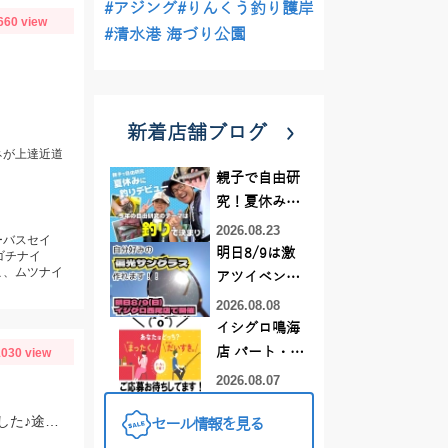
#アジング
#りんくう釣り護岸
660 view
#清水港 海づり公園
新着店舗ブログ
ネが上達近道
親子で自由研
究！夏休みに
釣りデビュー
2026.08.23
ーバスセイ
明日8/9は激
ゴチナイ
こ、ムツナイ
アツイベント
日！！！～オ
2026.08.08
ーダー偏光グ
イシグロ鳴海
ラス受注会～
店 パート・ア
030 view
ルバイトスタ
2026.08.07
ッフまだまだ
最近マイブームの「チャビング」で川の小魚狙い。綺麗なオイカワが飛び出しました♪途中からはブラックバスの子供がスプーンやスピナーに連続ヒットしてきました。
セール情報を見る
募集中！