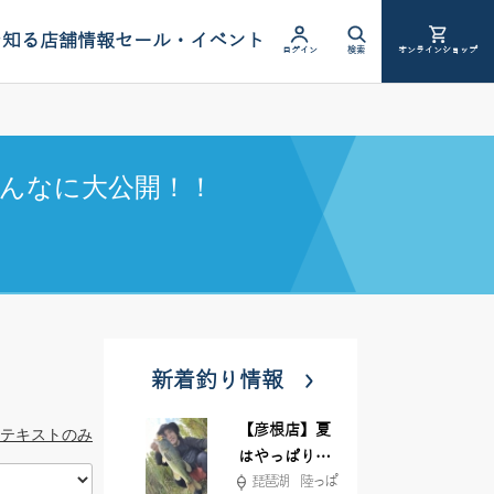
を知る
店舗情報
セール・イベント
ログイン
検索
オンラインショップ
んなに大公開！！
新着釣り情報
【彦根店】夏
テキストのみ
はやっぱりカ
琵琶湖 陸っぱ
バー撃ち