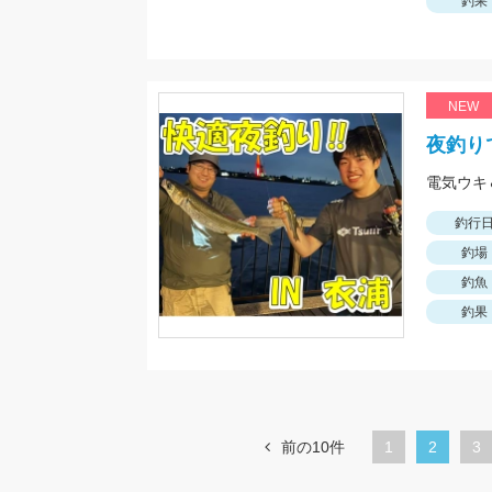
釣果
NEW
夜釣り
釣行
釣場
釣魚
釣果
前の10件
1
カ
2
ペ
3
レ
ー