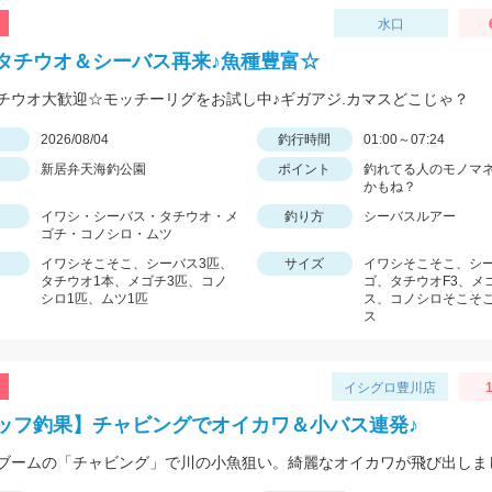
水口
タチウオ＆シーバス再来♪魚種豊富☆
チウオ大歓迎☆モッチーリグをお試し中♪ギガアジ.カマスどこじゃ？
日
2026/08/04
釣行時間
01:00～07:24
新居弁天海釣公園
ポイント
釣れてる人のモノマ
かもね？
イワシ・シーバス・タチウオ・メ
釣り方
シーバスルアー
ゴチ・コノシロ・ムツ
イワシそこそこ、シーバス3匹、
サイズ
イワシそこそこ、シ
タチウオ1本、メゴチ3匹、コノ
ゴ、タチウオF3、メ
シロ1匹、ムツ1匹
ス、コノシロそこそ
ス
イシグロ豊川店
1
ッフ釣果】チャビングでオイカワ＆小バス連発♪