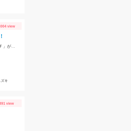
004 view
！
根魚は「ジーク Rサーディン10ｇ」、ヒラスズキは「バスデイ シュガペン70Ｆ」が好調！
スズキ
491 view