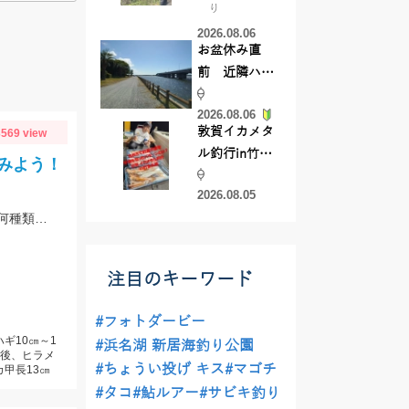
り
【45cmキャ
2026.08.06
ッチ】
お盆休み直
前 近隣ハゼ
釣り場調査し
2026.08.06
てきました
敦賀イカメタ
569 view
ル釣行in竹宝
みよう！
丸様 釣り方で
2026.08.05
釣果が激変！
サビキ、ちょい投げ、泳がせ・・・と色々な魚を釣ることができるので仕掛けも何種類か用意していけば楽しむことができますよ！
竿頭を取った
パターンと
は？
注目のキーワード
#フォトダービー
ギ10㎝～1
#浜名湖 新居海釣り公園
前後、ヒラメ
#ちょうい投げ キス
#マゴチ
カ甲長13㎝
#タコ
#鮎ルアー
#サビキ釣り