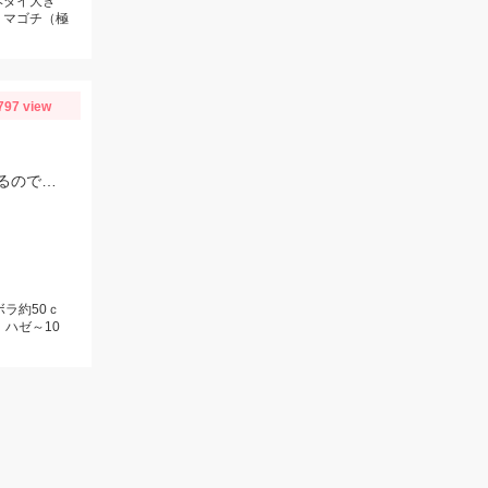
ヘダイ大き
、マゴチ（極
797 view
電気ウキ＆胴付きでセイゴが良く釣れます！不意に大型のボラが釣れることもあるので、ネットがあると安心です。
ボラ約50ｃ
、ハゼ～10