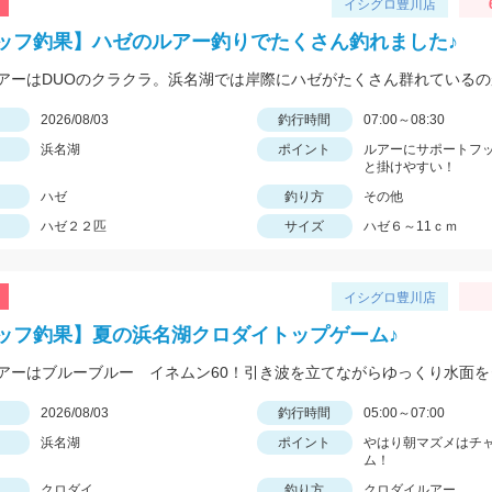
イシグロ豊川店
ッフ釣果】ハゼのルアー釣りでたくさん釣れました♪
日
2026/08/03
釣行時間
07:00～08:30
浜名湖
ポイント
ルアーにサポートフ
と掛けやすい！
ハゼ
釣り方
その他
ハゼ２２匹
サイズ
ハゼ６～11ｃｍ
イシグロ豊川店
ッフ釣果】夏の浜名湖クロダイトップゲーム♪
日
2026/08/03
釣行時間
05:00～07:00
浜名湖
ポイント
やはり朝マズメはチ
ム！
クロダイ
釣り方
クロダイルアー