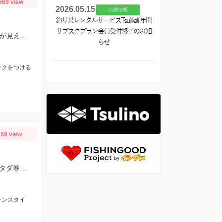
669 view
2026.05.15
店舗情報
釣り具レンタルサービスTsulikali 年間
サブスクプラン会員受付終了のお知
ヒットルアーはDUOのクラクラ。浜名湖では岸際にハゼがたくさん群れているのが見えます。ハゼ用のルアーを底に当てながらゆっくり巻くだけ！ハゼがたくさんアタックしてきて面白いです。
らせ
ックをつける
59 view
ヒットルアーはブルーブルー イネムン60！引き波を立てながらゆっくり水面をタダ巻き。単発でしたがバシュッと気持ちよくバイトが出ました☆
ャンスタイ