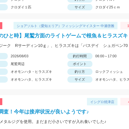
クロダイ１匹
サイズ
クロダイ25ｃｍ
ショアソルト（愛知エリア）フィッシングマイスター 中瀬啓雅
1
のひと時】尾鷲方面のライトゲームで根魚＆ヒラスズキ
日
2026/08/03
釣行時間
06:00～17:00
尾鷲周辺
ポイント
オオモンハタ・ヒラスズキ
釣り方
ロックフィッシュ
オオモンハタ、ヒラスズキ
サイズ
オオモンハタ、ヒラ
イシグロ焼津店
調査！今年は接岸状況が良いようです♪
のメタルジグを使用。まだまだ小さいですが入れ食いでした♪