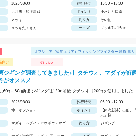
日
2026/08/03
釣行時間
15:30～18:30
大井川・焼津周辺
ポイント
小河川河口部
メッキ
釣り方
その他
メッキたくさん
サイズ
メッキ7～15cm
オフショア（愛知エリア）フィッシングマイスター 鳥原 隼人
者向け
68 view
湾ジギング調査してきました♪】タチウオ、マダイが好調
今がオススメ♪
60g～80g前後 ジギングは120g前後 タチウオは200gを使用しました
日
2026/08/03
釣行時間
05:00～12:00
沖・オフショア
ポイント
【内海新港】出船、
丸」様
マダイ・ヘダイ・ホウボウ・マゴ
釣り方
ジギング
チ