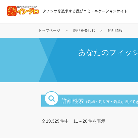
メ
イ
タノシサを追求する遊びコミュニケーションサイト
ン
コ
ン
トップページ
釣りを楽しむ
釣り情報
テ
ン
あなたのフィッ
ツ
に
移
動
詳細検索
（釣場・釣り方・釣魚が選択で
全
19,329
件中
11～20
件を表示