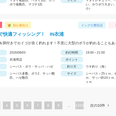
マダイ複数匹、ヘダイ1匹、ホウ
サイズ
マダイレギュラー、
ボウ複数匹、マゴチ1匹
い、ホウボウ大きい
小）
初心者向け
イシグロ豊田店
で快適フィッシング！ IN衣浦
日
2026/08/03
釣行時間
19:00～21:00
衣浦周辺
ポイント
シーバス・ボラ・サッパ・ハゼ
釣り方
ウキ釣り（海）
シーバス多数、ボラ2、サッパ数
サイズ
シーバス～25ｃｍ、
匹、ハゼ数匹
ｍ、サッパ約10ｃｍ
ｃｍ
ペ
4
ペ
5
ペ
6
ペ
7
ペ
8
ペ
9
…
1933
次の10件
ー
ー
ー
ー
ー
ー