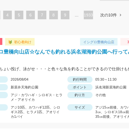
ペ
4
ペ
5
ペ
6
ペ
7
ペ
8
ペ
9
…
1933
次の10件
ー
ー
ー
ー
ー
ー
ジ
ジ
ジ
ジ
ジ
ジ
初心者向け
イシグロ豊橋向山店
3
ロ豊橋向山店☆なんでも釣れる浜名湖海釣公園へ行って
日
2026/08/04
釣行時間
05:30～11:30
新居弁天海釣公園
ポイント
浜名湖新居海釣公園
アジ・カワハギ・シロギス・ヒラ
釣り方
その他
メ・アオリイカ
アジ10匹、カワハギ12匹、シロ
サイズ
アジ15㎝前後、カワハ
ギス2匹、ヒラメ1匹、アオリイ
3㎝、シロギス18㎝
カ1パイ
35㎝前後、アオリイ