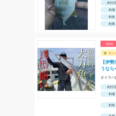
釣行
釣場
釣魚
釣果
NEW
初心
【伊勢
うなら
タイラバは
釣行
釣場
釣魚