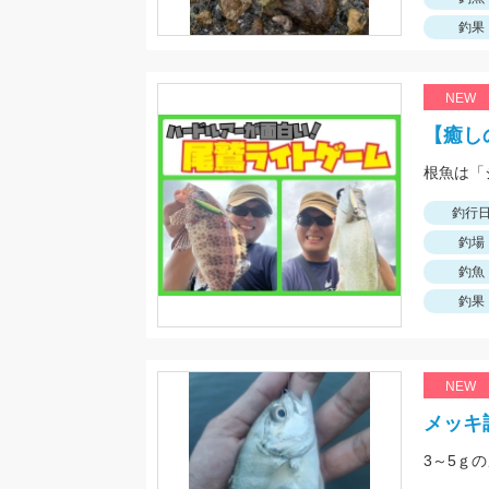
釣果
NEW
【癒し
釣行
釣場
釣魚
釣果
NEW
メッキ
3～5ｇ