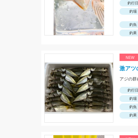
釣行
釣場
釣魚
釣果
NEW
激アツ
釣行
釣場
釣魚
釣果