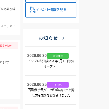
証が必要な場
イベント情報を見る
８ｃｍ、オイ
お知らせ
432 view
2026.06.30
店舗情報
イシグロ磐田店 2026年6月30日改装
アジの群れが回遊してきたタイミングで一気に釣れました！当日は、のべ竿と豆アジマッチ・スピード餌つけ器仕掛・生アミエビなどを使用しました。
オープン！
2026.06.25
その他
石黒 衆 会長が、令和8年浜松市市勢
功労者表彰を受彰されました