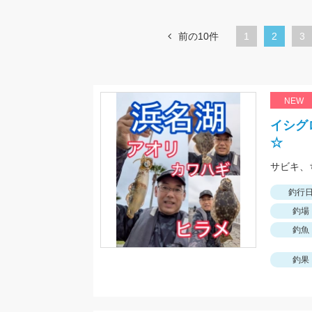
前の10件
1
カ
2
ペ
3
レ
ー
ン
ジ
ト
NEW
ペ
イシグ
ー
☆
ジ
釣行
釣場
釣魚
釣果