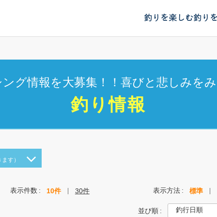
釣りを楽しむ
釣り
シング情報を大募集！！喜びと悲しみをみ
釣り情報
きます）
表示件数
表示方法
10件
30件
標準
並び順