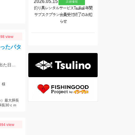
2026.05.15
店舗情報
釣り具レンタルサービスTsulikali 年間
サブスクプラン会員受付終了のお知
らせ
98 view
取ったパタ
前半と後半でパターンが大きく変わり、釣り方・タックルセレクトで釣果に差が出た日でした。最近の傾向としてケイムラ系カラーは必須ですので必ず持って行ってください。
」様
カ）最大胴長
胴長30ｃｍ
394 view