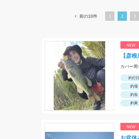
前の10件
1
カ
2
ペ
3
レ
ー
ン
ジ
ト
NEW
ペ
【彦根
ー
カバー周
ジ
釣行
釣場
釣魚
釣果
NEW
お盆休