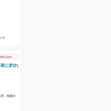
ｃｍ
346 view
簡単に釣れ
護岸、桟橋の