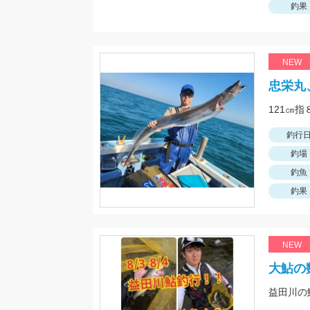
釣果
NEW
忠栄丸
121㎝
釣行
釣場
釣魚
釣果
NEW
大鮎の