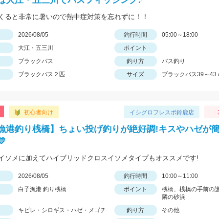
は大江・五三川でバスフィッシング♪
くると非常に暑いので熱中症対策を忘れずに！！
日
2026/08/05
釣行時間
05:00～18:00
大江・五三川
ポイント
ブラックバス
釣り方
バス釣り
ブラックバス２匹
サイズ
ブラックバス39～43
初心者向け
イシグロフレスポ鈴鹿店
漁港釣り桟橋】ちょい投げ釣りが絶好調!キスやハゼが

イソメに加えてハイブリッドクロスイソメタイプもオススメです!
日
2026/08/05
釣行時間
10:00～11:00
白子漁港 釣り桟橋
ポイント
桟橋、桟橋の手前の
隣の砂浜
キビレ・シロギス・ハゼ・メゴチ
釣り方
その他