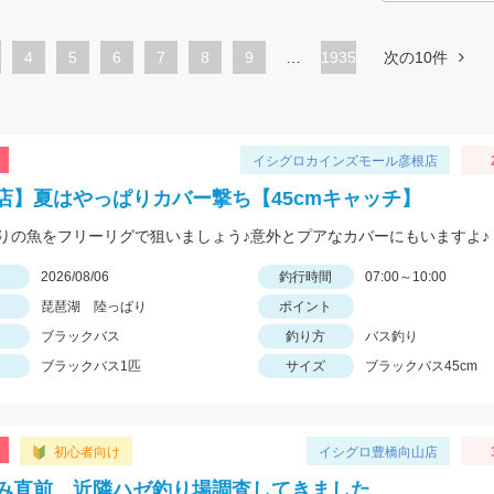
ペ
4
ペ
5
ペ
6
ペ
7
ペ
8
ペ
9
…
1935
次の10件
ー
ー
ー
ー
ー
ー
ジ
ジ
ジ
ジ
ジ
ジ
イシグロカインズモール彦根店
店】夏はやっぱりカバー撃ち【45cmキャッチ】
りの魚をフリーリグで狙いましょう♪意外とプアなカバーにもいますよ♪
日
2026/08/06
釣行時間
07:00～10:00
琵琶湖 陸っぱり
ポイント
ブラックバス
釣り方
バス釣り
ブラックバス1匹
サイズ
ブラックバス45cm
初心者向け
イシグロ豊橋向山店
み直前 近隣ハゼ釣り場調査してきました