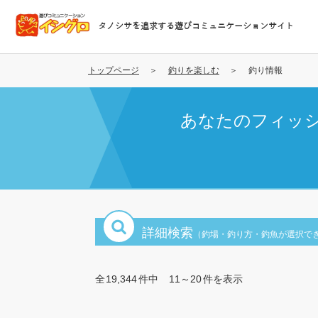
メ
イ
タノシサを追求する遊びコミュニケーションサイト
ン
コ
ン
トップページ
釣りを楽しむ
釣り情報
テ
ン
あなたのフィッ
ツ
に
移
動
詳細検索
（釣場・釣り方・釣魚が選択で
全
19,344
件中
11～20
件を表示