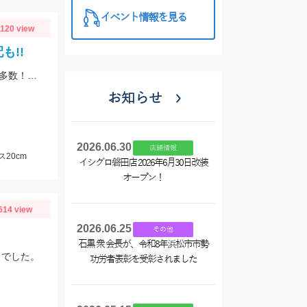
イベント情報を見る
1120 view
も!!
師崎港よりフェリーで10分の離島！エギングでは新子サイズのアオリのチェイス多数！ロックフィッシュは足元を10ｇの根魚玉で狙うと効果的♪カバスキャでも釣果あり！
お知らせ
2026.06.30
店舗情報
20cm
イシグロ磐田店 2026年6月30日改装
オープン！
614 view
2026.06.25
その他
石黒 衆 会長が、令和8年浜松市市勢
ｇでした。
功労者表彰を受彰されました