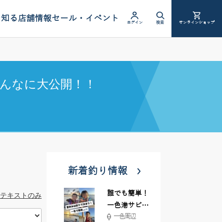
を知る
店舗情報
セール・イベント
ログイン
検索
オンラインショップ
んなに大公開！！
新着釣り情報
誰でも簡単！
テキストのみ
一色港サビキ
一色周辺
＆ちょい投げ