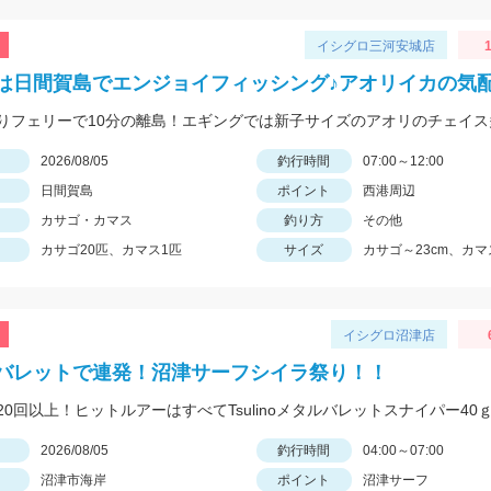
イシグロ三河安城店
は日間賀島でエンジョイフィッシング♪アオリイカの気配
日
2026/08/05
釣行時間
07:00～12:00
日間賀島
ポイント
西港周辺
カサゴ・カマス
釣り方
その他
カサゴ20匹、カマス1匹
サイズ
カサゴ～23cm、カマス
イシグロ沼津店
バレットで連発！沼津サーフシイラ祭り！！
20回以上！ヒットルアーはすべてTsulinoメタルバレットスナイパー40
日
2026/08/05
釣行時間
04:00～07:00
沼津市海岸
ポイント
沼津サーフ