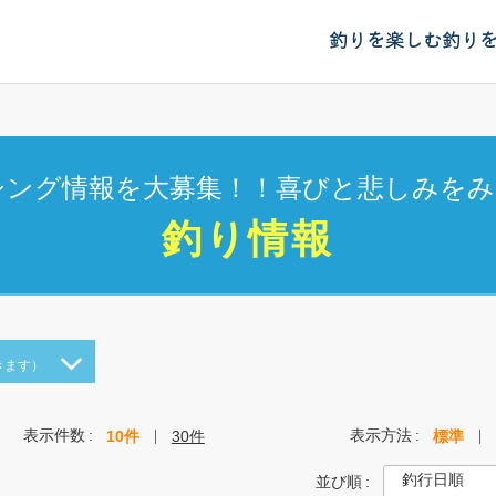
釣りを楽しむ
釣り
シング情報を大募集！！喜びと悲しみをみ
釣り情報
きます）
表示件数
表示方法
10件
30件
標準
並び順