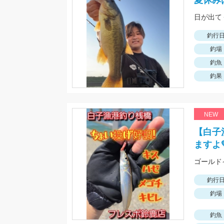
夏休み
日が出て
釣行
釣場
釣魚
釣果
NEW
【白子
ますよ
ゴールド
釣行
釣場
釣魚