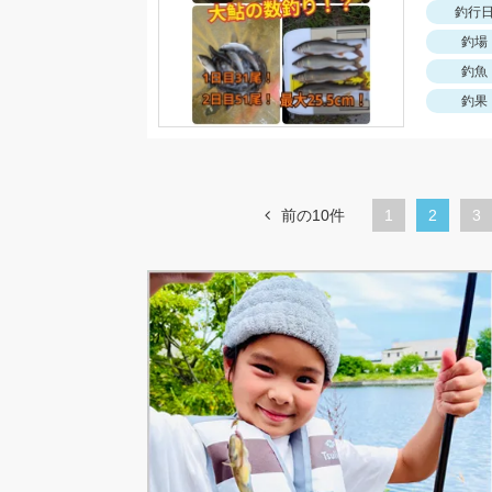
釣行
釣場
釣魚
釣果
前の10件
1
カ
2
ペ
3
レ
ー
ン
ジ
ト
ペ
ー
ジ