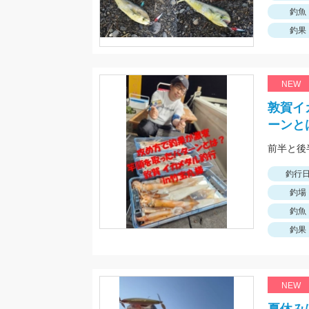
釣魚
釣果
NEW
敦賀イ
ーンと
釣行
釣場
釣魚
釣果
NEW