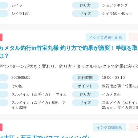
シイラ
釣り方
ショアジギング
シイラ13匹
サイズ
シイラ50～40ｃｍ
イシグロ名東引山店
カメタル釣行in竹宝丸様 釣り方で釣果が激変！竿頭を
は？
日
2026/08/05
釣行時間
18:00～23:10
その他
ポイント
敦賀 色が浜「竹宝丸
スルメイカ（ムギイカ）・マイカ
釣り方
イカメタル
スルメイカ（ムギイカ）6杯、マ
サイズ
スルメイカ（ムギイ
イカ32杯
25ｃｍ、マイカ最大
イシグロ鳴海店