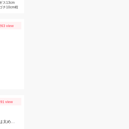
ギス13cm
ゴチ10cm程
263 view
91 view
益田川の鮎は依然好調！このサイズになるといろいろトラブルが出るので仕掛けは太めがおすすめです！針は7.5号～８号！三河安城店岩崎釣行