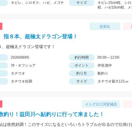
キビレ、シロギス、ハゼ、メゴチ
サイズ
キビレ15cm程、シロ
程、ハゼ10cm程、メ
忠栄丸
、指８本、超極太ドラゴン登場！
指８、超極太ドラゴン登場です！
日
2026/08/05
釣行時間
05:00～12:00
沖・オフショア
ポイント
伊良湖沖
タチウオ
釣り方
船釣り
タチウオ好調
サイズ
タチウオ最大121㎝
イシグロ三河安城店
数釣り！益田川へ鮎釣りに行って来ました！