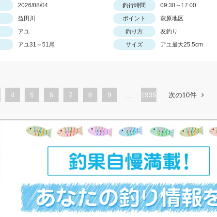
日
2026/08/04
釣行時間
09:30～17:00
益田川
ポイント
萩原地区
アユ
釣り方
友釣り
アユ31～51尾
サイズ
アユ最大25.5cm
ペ
4
ペ
5
ペ
6
ペ
7
ペ
8
ペ
9
…
1935
次の10件
ー
ー
ー
ー
ー
ー
ジ
ジ
ジ
ジ
ジ
ジ