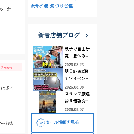
#清水港 海づり公園
当店から近い緑が浜と佐奈川河口の状況を確認してきました サイズはまだ小さめ 針サイズは6号がよさそうです
新着店舗ブログ
親子で自由研
究！夏休みに
釣りデビュー
2026.08.23
7 view
明日8/9は激
アツイベント
日！！！～オ
2026.08.08
数は少ないですが船中で上がったタチウオは全てF3～F4.5と良型でした！ ベイトは多くて雰囲気はあったので群れが来ればタチウオ祭り始まりそうです！！
ーダー偏光グ
スタッフ厳選
ラス受注会～
釣り情報☆彡
連休は何釣り
2026.08.07
に行こう
セール情報を見る
♪【イシグロ
5㎝前後
西尾店】