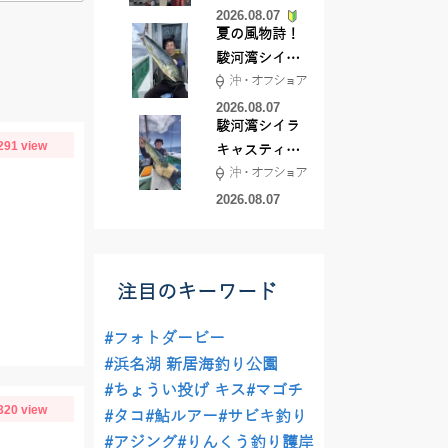
2026.08.07
夏の風物詩！
駿河湾シイラ
沖・オフショア
キャスティン
グ行ってきま
2026.08.07
駿河湾シイラ
した！！
291 view
キャスティン
沖・オフショア
グ行ってきま
した！
2026.08.07
注目のキーワード
#フォトダービー
#浜名湖 新居海釣り公園
#ちょうい投げ キス
#マゴチ
320 view
#タコ
#鮎ルアー
#サビキ釣り
#アジング
#りんくう釣り護岸